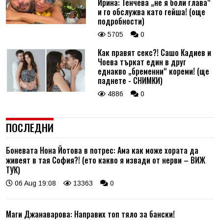
Ирина: Тенчева „не я боли глава“
и го обслужва като гейша! (още
подробности)
5705
0
Как правят секс?! Сашо Кадиев и
Чоева търкат един в друг
еднакво „бременни“ кореми! (ще
паднете - СНИМКИ)
4886
0
ПОСЛЕДНИ
Боневата Нона Йотова в потрес: Ама как може хората да
живеят в тая София?! (ето какво я извади от нерви – ВИЖ
ТУК)
06 Aug 19:08
13363
0
Маги Джанаварова: Направих топ тяло за бански!