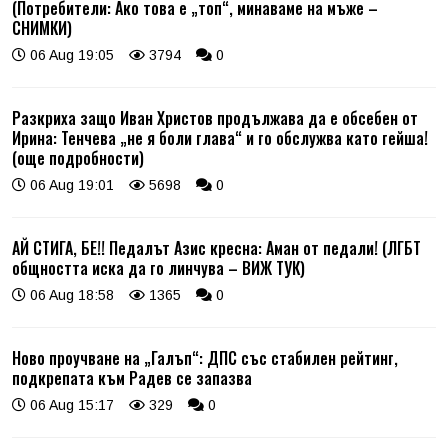
(Потребители: Ако това е „топ“, минаваме на мъже –
СНИМКИ)
06 Aug 19:05
3794
0
Разкриха защо Иван Христов продължава да е обсебен от
Ирина: Тенчева „не я боли глава“ и го обслужва като гейша!
(още подробности)
06 Aug 19:01
5698
0
АЙ СТИГА, БЕ!! Педалът Азис кресна: Аман от педали! (ЛГБТ
общността иска да го линчува – ВИЖ ТУК)
06 Aug 18:58
1365
0
Ново проучване на „Галъп“: ДПС със стабилен рейтинг,
подкрепата към Радев се запазва
06 Aug 15:17
329
0