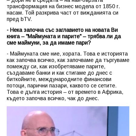
трансформация на бизнес модела от 1850 г.
насам. Той разкрива част от вижданията си
пред bTV.
- Нека започна със заглавието на новата Ви
книга – "Маймуната и парите" – трябва ли да
сме маймуни, за да имаме пари?
- Маймуната сме ние, хората. Това е историята
как започва всичко, как започваме да търгуваме
помежду си, как изобретяваме парите,
създаваме банки и как стигаме до днес с
биткойните, международните финансови
потоци, парични пазари, каквото се сетите.
Това е дълга история – от времето в Африка,
където започва всичко, чак до днес.