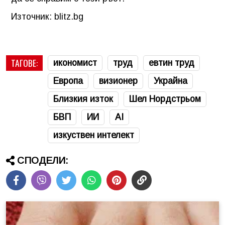
Източник: blitz.bg
ТАГОВЕ:
икономист
труд
евтин труд
Европа
визионер
Украйна
Близкия изток
Шел Нордстрьом
БВП
ИИ
AI
изкуствен интелект
СПОДЕЛИ: