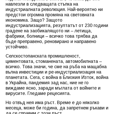
навлезли в следващата стъпка на
индустриалната революция. Най-вероятно ни
предстои огромна промяна на световната
икономика. Защо? Защото
индустриализацията, резултатът от 230 години
градене на заобикалящото ни – летища,
фабрики, болници – всичко това трябва да
бъде преправено, реновирано и направено
устойчиво.
Селскостопанската промишленост,
циментовата, стоманената, автомобилната –
всичко. Това значи, че сме на ръба на мащабна
вълна инвестиции и ре-индустриализация на
планетата. Сега, с война в Близкия Изток, война
в Украйна, пандемия зад нас, ние не го
виждаме ясно, заради мъглата от войните и
вирусите. Гледаме рецесията.
Но отвъд нея има ръст. Време е до няколко
месеца, може би година, да запретнем ръкави и
да се справим с този ръст.