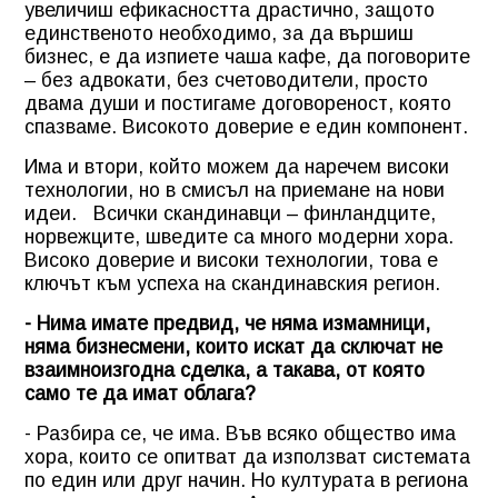
увеличиш ефикасността драстично, защото
единственото необходимо, за да вършиш
бизнес, е да изпиете чаша кафе, да поговорите
– без адвокати, без счетоводители, просто
двама души и постигаме договореност, която
спазваме. Високото доверие е един компонент.
Има и втори, който можем да наречем високи
технологии, но в смисъл на приемане на нови
идеи. Всички скандинавци – финландците,
норвежците, шведите са много модерни хора.
Високо доверие и високи технологии, това е
ключът към успеха на скандинавския регион.
- Нима имате предвид, че няма измамници,
няма бизнесмени, които искат да сключат не
взаимноизгодна сделка, а такава, от която
само те да имат облага?
- Разбира се, че има. Във всяко общество има
хора, които се опитват да използват системата
по един или друг начин. Но културата в региона