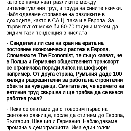
като се намаляват разликите между
интелектуалния труд и труда на сините якички.
Наблюдаваме стопавяне на разликите в
доходите, както в САЩ, така и в Европа. За
първи път от може би 60-70 години можем да
видим тази тенденция в числата.
- Свидетели ли сме на края на ерата на
постоянен икономически растеж в Европа.
Споменахте The Economist, те също казват, че
в Полша и Германия общественият транспорт
се ограничава поради липса на шофьори
например. От друга страна, Румъния даде 100
хиляди разрешителни за работа на строителни
обекти за чужденци. Смятате ли, че времето на
евтиния труд свършва и ще трябва да се внася
работна ръка?
- Нека се опитаме да отговорим първо на
световно равнище, после да стигнем до Европа,
България, Швеция и Германия. Наблюдаваме
промяна в демографията. Има един голям