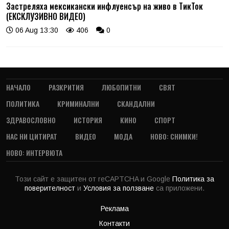
Застреляха мексикански инфлуенсър на живо в ТикТок
(ЕКСКЛУЗИВНО ВИДЕО)
06 Aug 13:30
406
0
НАЧАЛО
РАЗКРИТИЯ
ЛЮБОПИТНИ
СВЯТ
ПОЛИТИКА
КРИМИНАЛНИ
СКАНДАЛНИ
ЗДРАВОСЛОВНО
ИСТОРИЯ
КИНО
СПОРТ
НАС НИ ЦИТИРАТ
ВИДЕО
МОДА
НОВО: СНИМКИ!
НОВО: ИНТЕРВЮТА
Този сайт е защитен от reCAPTCHA и Google
Политика за
поверителност
и
Условия за ползване
са приложени.
Реклама
Контакти