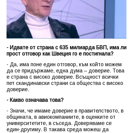
- Идвате от страна с 635 милиарда БВП, има ли
прост отговор как Швеция го е постигнала?
- Да, има поне един отговор, към който можем
да се придържаме, една дума – доверие. Това
е страна с високо доверие. Всъщност всички
пет скандинавски страни са общества с високо
доверие.
- Какво означава това?
- Значи, че имаме доверие в правителството, в
общината, в авиокомпаниите, в оценките от
университетите, в съседа. Доверяваме се
един-другиму. В такава среда можеш да