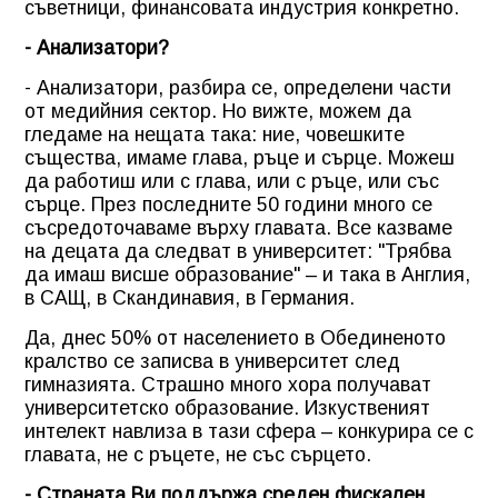
съветници, финансовата индустрия конкретно.
- Анализатори?
- Анализатори, разбира се, определени части
от медийния сектор. Но вижте, можем да
гледаме на нещата така: ние, човешките
същества, имаме глава, ръце и сърце. Можеш
да работиш или с глава, или с ръце, или със
сърце. През последните 50 години много се
съсредоточаваме върху главата. Все казваме
на децата да следват в университет: "Трябва
да имаш висше образование" – и така в Англия,
в САЩ, в Скандинавия, в Германия.
Да, днес 50% от населението в Обединеното
кралство се записва в университет след
гимназията. Страшно много хора получават
университетско образование. Изкуственият
интелект навлиза в тази сфера – конкурира се с
главата, не с ръцете, не със сърцето.
- Страната Ви поддържа среден фискален