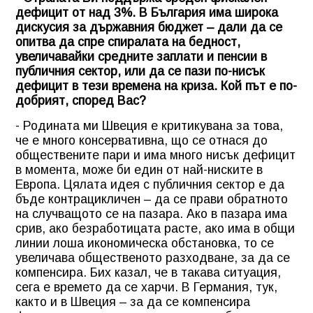
дефицит от над 3%. В България има широка
дискусия за държавния бюджет – дали да се
опитва да спре спиралата на бедност,
увеличавайки средните заплати и пенсии в
публичния сектор, или да се пази по-нисък
дефицит в тези времена на криза. Кой път е по-
добрият, според Вас?
- Родината ми Швеция е критикувана за това,
че е много консервативна, що се отнася до
обществените пари и има много нисък дефицит
в момента, може би един от най-ниските в
Европа. Цялата идея с публичния сектор е да
бъде контрацикличен – да се прави обратното
на случващото се на пазара. Ако в пазара има
срив, ако безработицата расте, ако има в общи
линии лоша икономическа обстановка, то се
увеличава общественото разходване, за да се
компенсира. Бих казал, че в такава ситуация,
сега е времето да се харчи. В Германия, тук,
както и в Швеция – за да се компенсира