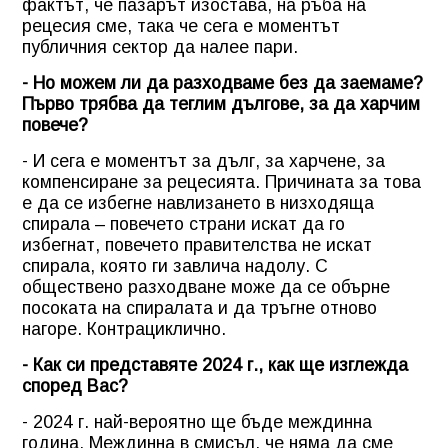
фактът, че пазарът изостава, на ръба на
рецесия сме, така че сега е моментът
публичния сектор да налее пари.
- Но можем ли да разходваме без да заемаме?
Първо трябва да теглим дългове, за да харчим
повече?
- И сега е моментът за дълг, за харчене, за
компенсиране за рецесията. Причината за това
е да се избегне навлизането в низходяща
спирала – повечето страни искат да го
избегнат, повечето правителства не искат
спирала, която ги завлича надолу. С
обществено разходване може да се обърне
посоката на спиралата и да тръгне отново
нагоре. Контрациклично.
- Как си представяте 2024 г., как ще изглежда
според Вас?
- 2024 г. най-вероятно ще бъде междинна
година. Междинна в смисъл, че няма да сме