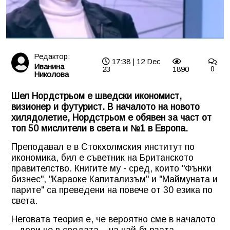
Редактор:
17:38 | 12 Dec
Иванина
23
1890
0
Николова
Шел Нордстрьом е шведски икономист,
визионер и футурист. В началото на новото
хилядолетие, Нордстрьом е обявен за част от
топ 50 мислители в света и №1 в Европа.
Преподавал е в Стокхолмския институт по
икономика, бил е съветник на Британското
правителство. Книгите му - сред, които "Фънки
бизнес", "Караоке Капитализъм" и "Маймуната и
парите" са преведени на повече от 30 езика по
света.
Неговата теория е, че вероятно сме в началото
– дори не в средата – на най-бързата