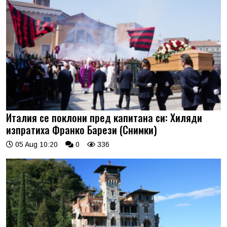
Италия се поклони пред капитана си: Хиляди
изпратиха Франко Барези (Снимки)
05 Aug 10:20
0
336