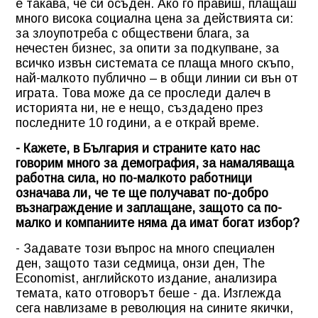
е такава, че си осъден. Ако го правиш, плащаш
много висока социална цена за действията си:
за злоупотреба с обществени блага, за
нечестен бизнес, за опити за подкупване, за
всичко извън системата се плаща много скъпо,
най-малкото публично – в общи линии си вън от
играта. Това може да се проследи далеч в
историята ни, не е нещо, създадено през
последните 10 години, а е открай време.
- Кажете, в България и страните като нас
говорим много за демография, за намаляваща
работна сила, но по-малкото работници
означава ли, че те ще получават по-добро
възнаграждение и заплащане, защото са по-
малко и компаниите няма да имат богат избор?
- Задавате този въпрос на много специален
ден, защото тази седмица, онзи ден, The
Economist, английското издание, анализира
темата, като отговорът беше - да. Изглежда
сега навлизаме в революция на сините якички,