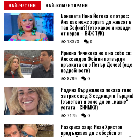
НАЙ-ЧЕТЕНИ
НАЙ-КОМЕНТИРАНИ
Боневата Нона Йотова в потрес:
Ама как може хората да живеят в
тая София?! (ето какво я извади
от нерви – ВИЖ ТУК)
13370
0
Ирмена Чичикова не е на себе си:
Александра Фейгин потвърди
връзката си с Петър Дочев! (още
подробности)
8799
0
Радина Кърджилова показа тяло
за грях след 3 седмици в Гърция!
(съветват я само да си „махне“
устата - СНИМКИ)
7175
0
Разкриха защо Иван Христов
продължава да е обсебен от