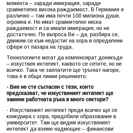
момента – заради имиграция, заради
сравнително висока раждаемост. В Германия е
различно – там има почти 100 милиона души,
огромна е. Но имат сравнително ниска
раждаемост и са имали имиграция, но не
достатъчно. По въпроса Ви – да, разбира се,
движим се към недостиг на хора в определени
сфери от пазара на труда.
Технологиите могат да компенсират донякъде
– изкуствен интелект, каквото се сетите, но не
всичко. Така че заплатите ще тръгнат нагоре,
това е в общи линии решението.
- Вие не сте съгласен с тези, които
предсказват, че изкуственият интелект ще
замени работната ръка в много сектори?
- Изкуственият интелект преди всичко ще се
конкурира с хора, придобили образование в
университет. Там ще видим изкуственият
интелект да вземе надмощие – финансови