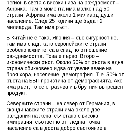
регион в света с високи нива на раждаемост –
Африка. Там в момента има малко над 50
страни, Африка има около 1 милиард души
население. След 25 години ще бъдат 2
милиарда. Там има ръст.
В Китай не е така, Япония – със сигурност не,
там има спад, като европейските страни,
особено южните, са в спад по отношение
раждаемостта. Това е първо. Второ –
икономически ръст. Около 50% от ръста в една
страна обикновено идва от увеличаване на
броя хора, население, демография. Т.е. 50% от
ръста на БВП произтича от демографията. Ако
има ръст, то се отразява и в брутния вътрешен
продукт.
Северните страни – на север от Германия, в
скандинавските страни има около две
раждания на жена, съчетано с висока
имиграция, съответно от гледна точка
население са в доста добро състояние в