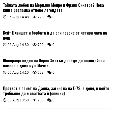
Тайната любов на Мерилин Монро и Франк Синатра? Нова
книга разпалва отново легендата
06 Aug 14:48
728
0
Кейт Бланшет и борбата ѝ да спи повече от четири часа на
нощ
06 Aug 14:30
700
0
Шокиращо видео на Перес Хилтън доведе до полицейска
намеса в дома му в Маями
06 Aug 14:10
637
0
Протест в памет на Даяна, загинала на Е-79, в деня, в който
трябваше да е сватбата ѝ (снимки)
06 Aug 13:50
756
0