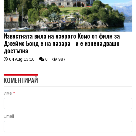
Известната вила на езерото Комо от филм за
Джеймс Бонд е на пазара - и е изненадващо
достъпна
04 Aug 13:10
0
987
КОМЕНТИРАЙ
Име
*
Email