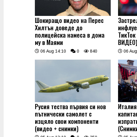
Шокиращо видео на Перес
Застре
Хилтън доведе до
инфлуе
полицейска намеса в дома
ТикТок
му в Маями
ВИДЕО
06 Aug 14:10
0
840
06 Aug
Русия тества първия си нов
Италия
пътнически самолет с
капита
изцяло свои компоненти
изпрат
(видео + снимки)
(Снимк