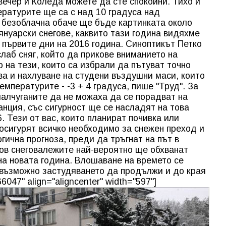
вечер и Коледа можете да сте спокойни. Тихо и
ературите ще са с над 10 градуса над
 безоблачна обаче ще бъде картинката около
януарски снегове, каквито тази година видяхме
 първите дни на 2016 година. Синоптикът Петко
лаб сняг, който да прикове вниманието на
 на тези, които са избрали да пътуват точно
ква и нахлуване на студени въздушни маси, които
мпературите - -3 + 4 градуса, пише "Труд". За
малчуганите да не можаха да се порадват на
анция, със сигурност ще се насладят на това
. Тези от вас, които планират почивка или
 осигурят всичко необходимо за снежен преход и
ична прогноза, преди да тръгнат на път в
ов снеговалежите най-вероятно ще обхванат
на новата година. Влошаване на времето се
е възможно застудяването да продължи и до края
6047" align="aligncenter" width="597"]