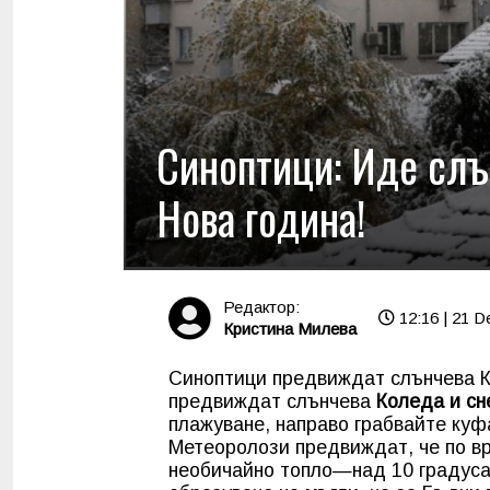
Синоптици: Иде слъ
Нова година!
Редактор:
12:16 | 21 D
Кристина Милева
Синоптици предвиждат слънчева К
предвиждат слънчева
Коледа и сн
плажуване, направо грабвайте куф
Метеоролози предвиждат, че по в
необичайно топло—над 10 градуса