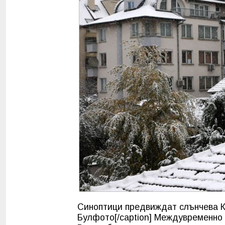
Синоптици предвиждат слънчева К
Булфото[/caption] Междувременно 