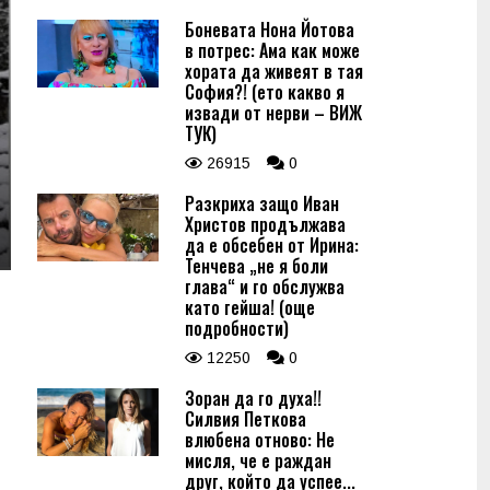
Боневата Нона Йотова
в потрес: Ама как може
хората да живеят в тая
София?! (ето какво я
извади от нерви – ВИЖ
ТУК)
26915
0
Разкриха защо Иван
Христов продължава
да е обсебен от Ирина:
Тенчева „не я боли
глава“ и го обслужва
като гейша! (още
подробности)
12250
0
Зоран да го духа!!
Силвия Петкова
влюбена отново: Не
мисля, че е раждан
друг, който да успее...