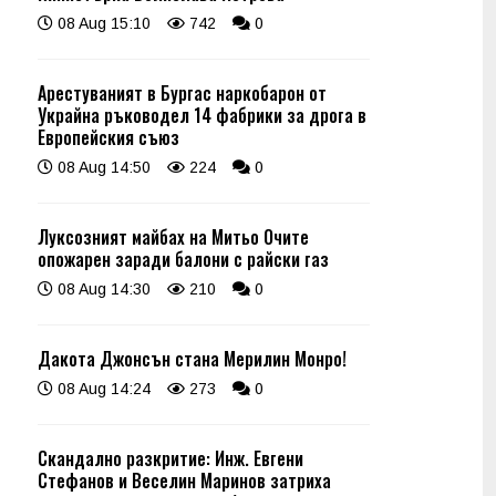
08 Aug 15:10
742
0
Арестуваният в Бургас наркобарон от
Украйна ръководел 14 фабрики за дрога в
Европейския съюз
08 Aug 14:50
224
0
Луксозният майбах на Митьо Очите
опожарен заради балони с райски газ
08 Aug 14:30
210
0
Дакота Джонсън стана Мерилин Монро!
08 Aug 14:24
273
0
Скандално разкритие: Инж. Евгени
Стефанов и Веселин Маринов затриха