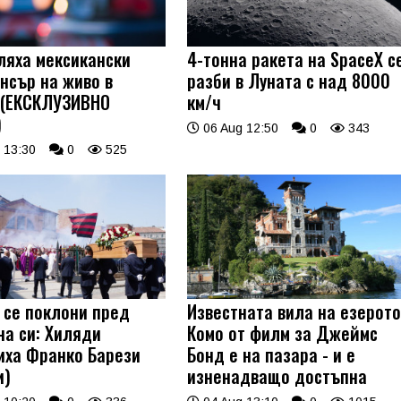
ляха мексикански
4-тонна ракета на SpaceX с
нсър на живо в
разби в Луната с над 8000
 (ЕКСКЛУЗИВНО
км/ч
)
06 Aug 12:50
0
343
 13:30
0
525
 се поклони пред
Известната вила на езерот
на си: Хиляди
Комо от филм за Джеймс
иха Франко Барези
Бонд е на пазара - и е
и)
изненадващо достъпна