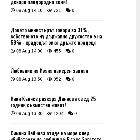
декари плодородна земя!
08 Aug 14:10
721
0
Докато министърът говори за 31%,
собственото му държавно дружество е на
58% - крадецът вика дръжте крадеца
08 Aug 14:00
455
0
Любовник на Ивана намерен заклан
08 Aug 13:50
952
0
Ники Кънчев разкара Даниела след 25
години съвместен живот!
08 Aug 13:30
1204
0
Симона Пейчева отиде на море след
убийството на любимия й Владо Загатото,