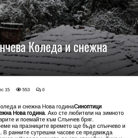
нчева Коледа и снежна
ec 15
553
0
оледа и снежна Нова година
Синоптици
ежна Нова година
. Ако сте любители на зимното
арите и поемайте към Слънчев бряг.
реме на празниците времето ще бъде слънчево и
. В ранните сутрешни часове се предвижда