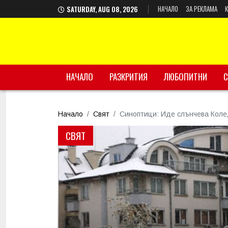
НАЧАЛО
ЗА РЕКЛАМА
SATURDAY, AUG 08, 2026
НАЧАЛО
РАЗКРИТИЯ
ЛЮБОПИТНИ
С
Начало
Свят
Синоптици: Иде слънчева Коле
СВЯТ