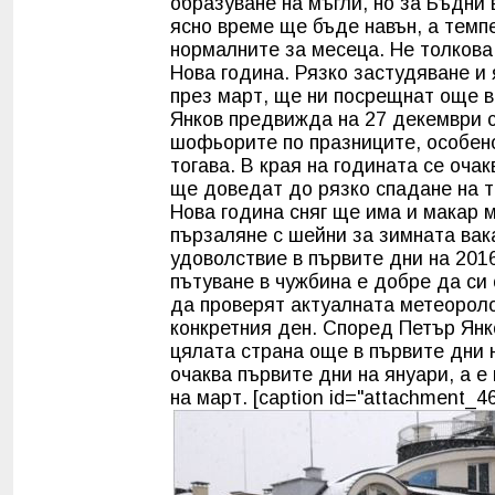
образуване на мъгли, но за Бъдни 
ясно време ще бъде навън, а темп
нормалните за месеца. Не толкова
Нова година. Рязко застудяване и 
през март, ще ни посрещнат още в
Янков предвижда на 27 декември с
шофьорите по празниците, особено
тогава. В края на годината се оча
ще доведат до рязко спадане на те
Нова година сняг ще има и макар 
пързаляне с шейни за зимната вак
удоволствие в първите дни на 2016
пътуване в чужбина е добре да си
да проверят актуалната метеоролог
конкретния ден. Според Петър Янк
цялата страна още в първите дни 
очаква първите дни на януари, а 
на март. [caption id="attachment_46