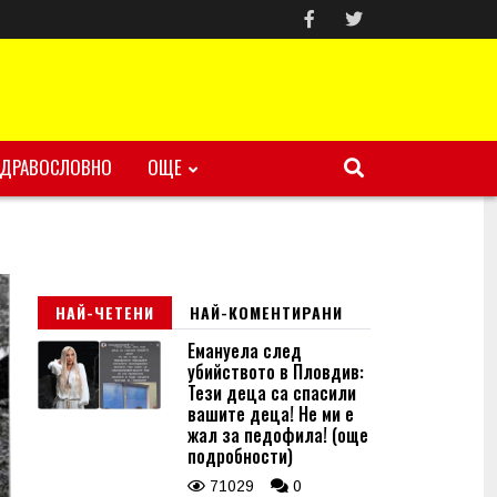
ЗДРАВОСЛОВНО
ОЩЕ
НАЙ-ЧЕТЕНИ
НАЙ-КОМЕНТИРАНИ
Емануела след
убийството в Пловдив:
Тези деца са спасили
вашите деца! Не ми е
жал за педофила! (още
подробности)
71029
0