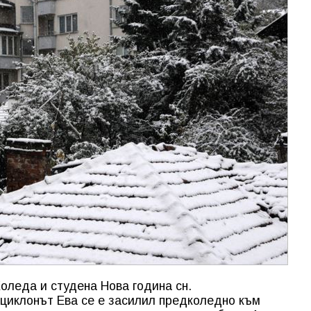
оледа и студена Нова година сн.
циклонът Ева се е засилил предколедно към