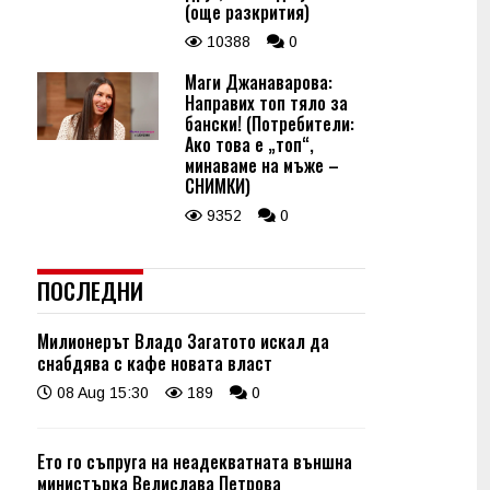
(още разкрития)
10388
0
Маги Джанаварова:
Направих топ тяло за
бански! (Потребители:
Ако това е „топ“,
минаваме на мъже –
СНИМКИ)
9352
0
ПОСЛЕДНИ
Милионерът Владо Загатото искал да
снабдява с кафе новата власт
08 Aug 15:30
189
0
Ето го съпруга на неадекватната външна
министърка Велислава Петрова