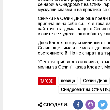
се нарича Синдромът на Стив-Пърс
мускулни спазми и на практика се 
Снимки на Селин Дион още преди 
приличаше на себе си. Тя е така 
най-точната дума, защото Селин от
в очите се чудеха как изобщо успя
Днес Клодет покруси милиони с нов
Селин още няма и не могат да нам
състоянието й. Но не спират да тъ
"Сега тя трябва да си почива, отм
молим за Селин", казва Клодет. Мо
ТАГОВЕ:
певица
Селин Дион
Синдромът на Стив Пъ
СПОДЕЛИ: