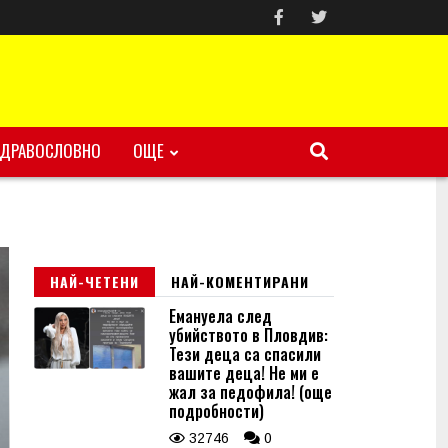
ЗДРАВОСЛОВНО
ОЩЕ
НАЙ-ЧЕТЕНИ
НАЙ-КОМЕНТИРАНИ
Емануела след
убийството в Пловдив:
Тези деца са спасили
вашите деца! Не ми е
жал за педофила! (още
подробности)
32746
0