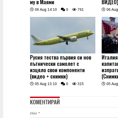
му в Маями
ВИДЕО
06 Aug 14:10
0
791
06 Aug
Русия тества първия си нов
Италия
пътнически самолет с
капита
изцяло свои компоненти
изпрат
(видео + снимки)
(Снимк
05 Aug 13:10
0
315
05 Aug
КОМЕНТИРАЙ
Име
*