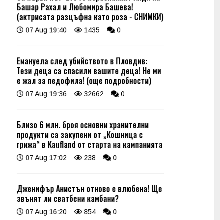
Башар Рахал и Любомира Башева!
(актрисата разцъфна като роза - СНИМКИ)
07 Aug 19:40
1435
0
Емануела след убийството в Пловдив:
Тези деца са спасили вашите деца! Не ми
е жал за педофила! (още подробности)
07 Aug 19:36
32662
0
Близо 6 млн. броя основни хранителни
продукти са закупени от „Кошница с
грижа“ в Kaufland от старта на кампанията
07 Aug 17:02
238
0
Дженифър Анистън отново е влюбена! Ще
звънят ли сватбени камбани?
07 Aug 16:20
854
0