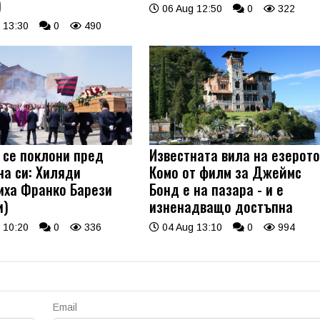
)
06 Aug 12:50
0
322
 13:30
0
490
 се поклони пред
Известната вила на езерот
на си: Хиляди
Комо от филм за Джеймс
иха Франко Барези
Бонд е на пазара - и е
и)
изненадващо достъпна
 10:20
0
336
04 Aug 13:10
0
994
Email