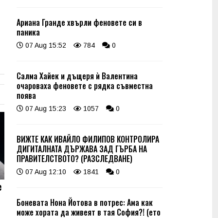
Ариана Гранде хвърли феновете си в
паника
07 Aug 15:52
784
0
Салма Хайек и дъщеря ѝ Валентина
очароваха феновете с рядка съвместна
поява
07 Aug 15:23
1057
0
ВИЖТЕ КАК ИВАЙЛО ФИЛИПОВ КОНТРОЛИРА
ДИГИТАЛНАТА ДЪРЖАВА ЗАД ГЪРБА НА
ПРАВИТЕЛСТВОТО? (РАЗСЛЕДВАНЕ)
07 Aug 12:10
1841
0
е
Боневата Нона Йотова в потрес: Ама как
може хората да живеят в тая София?! (ето