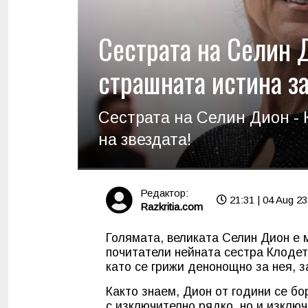
Сестрата на Селин 
страшната истина за
Сестрата на Селин Дион - 
на звездата!
Редактор:
21:31 | 04 Aug 23
Razkritia.com
Голямата, великата Селин Дион е 
почитатели нейната сестра Клодет
като се грижи денонощно за нея, з
Както знаем, Дион от години се бо
с изключително рядко, но и изключ