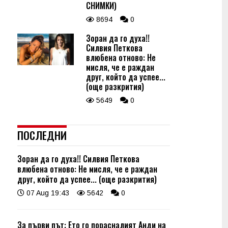
СНИМКИ)
8694
0
Зоран да го духа!!
Силвия Петкова
влюбена отново: Не
мисля, че е раждан
друг, който да успее...
(още разкрития)
5649
0
ПОСЛЕДНИ
Зоран да го духа!! Силвия Петкова
влюбена отново: Не мисля, че е раждан
друг, който да успее... (още разкрития)
07 Aug 19:43
5642
0
За първи път: Ето го порасналият Анди на