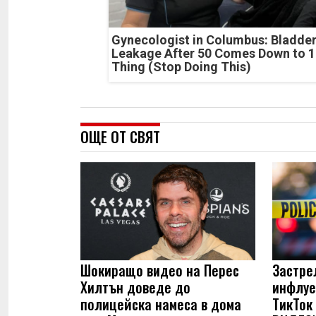
Gynecologist in Columbus: Bladde
Leakage After 50 Comes Down to 1
Thing (Stop Doing This)
ОЩЕ ОТ СВЯТ
Шокиращо видео на Перес
Застре
Хилтън доведе до
инфлуе
полицейска намеса в дома
ТикТок