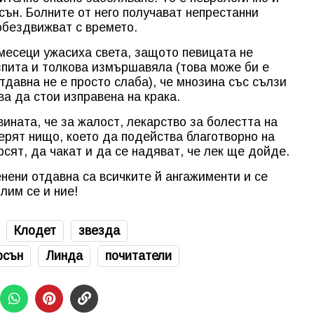
ън. Болните от него получават непрестанни
обездвижват с времето.
месеци ужасиха света, защото певицата не
изпита и толкова измършавяла (това може би е
давна не е просто слаба), че мнозина със сълзи
ва да стои изправена на крака.
ината, че за жалост, лекарство за болестта на
ерят нищо, което да подейства благотворно на
рсят, да чакат и да се надяват, че лек ще дойде.
енени отдавна са всичките й ангажименти и се
лим се и ние!
Клодет
звезда
рсън
Линда
почитатели