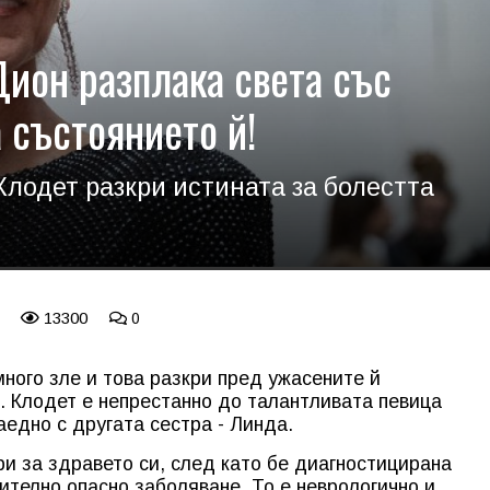
Дион разплака света със
 състоянието й!
Клодет разкри истината за болестта
13300
0
много зле и това разкри пред ужасените й
. Клодет е непрестанно до талантливата певица
аедно с другата сестра - Линда.
ри за здравето си, след като бе диагностицирана
ително опасно заболяване. То е неврологично и