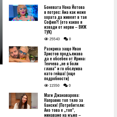
Боневата Нона Йотова
в потрес: Ама как може
хората да живеят в тая
София?! (ето какво я
извади от нерви – ВИЖ
ТУК)
25543
0
Разкриха защо Иван
Христов продължава
да е обсебен от Ирина:
Тенчева „не я боли
глава“ и го обслужва
като гейша! (още
подробности)
11550
0
Маги Джанаварова:
Направих топ тяло за
бански! (Потребители:
Ако това е „топ“,
минаваме на мъже –