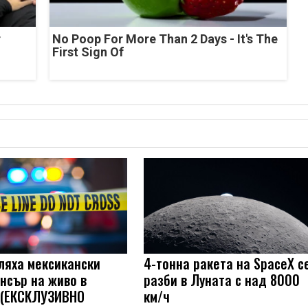
r
No Poop For More Than 2 Days - It's The
First Sign Of
ляха мексикански
4-тонна ракета на SpaceX с
нсър на живо в
разби в Луната с над 8000
 (ЕКСКЛУЗИВНО
км/ч