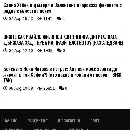
Салма Хайек и дъщеря ѝ Валентина очароваха феновете с
рядка съвместна поява
07 Aug 15:23
1141
0
ВИЖТЕ КАК ИВАЙЛО ФИЛИПОВ КОНТРОЛИРА ДИГИТАЛНАТА
ДЪРЖАВА ЗАД ГЪРБА НА ПРАВИТЕЛСТВОТО? (РАЗСЛЕДВАНЕ)
07 Aug 12:10
1939
0
Боневата Нона Йотова в потрес: Ама как може хората да
живеят в тая София?! (ето какво я извади от нерви – ВИЖ
ТУК)
06 Aug 19:08
25851
0
НАЧАЛО
РАЗКРИТИЯ
ЛЮБОПИТНИ
СВЯТ
ПОЛИТИКА
КРИМИНАЛНИ
СКАНДАЛНИ