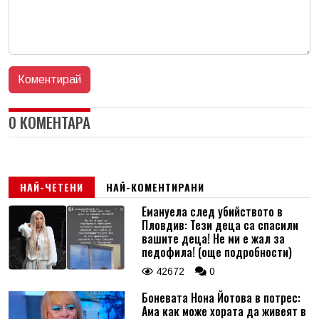
0 КОМЕНТАРА
НАЙ-ЧЕТЕНИ
НАЙ-КОМЕНТИРАНИ
Емануела след убийството в
Пловдив: Тези деца са спасили
вашите деца! Не ми е жал за
педофила! (още подробности)
42672
0
Боневата Нона Йотова в потрес:
Ама как може хората да живеят в