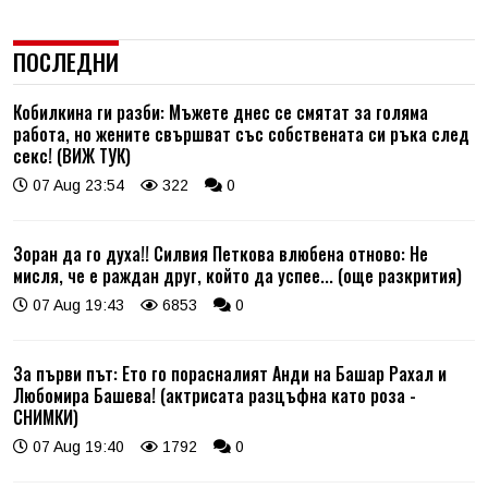
ПОСЛЕДНИ
Кобилкина ги разби: Мъжете днес се смятат за голяма
работа, но жените свършват със собствената си ръка след
секс! (ВИЖ ТУК)
07 Aug 23:54
322
0
Зоран да го духа!! Силвия Петкова влюбена отново: Не
мисля, че е раждан друг, който да успее... (още разкрития)
07 Aug 19:43
6853
0
За първи път: Ето го порасналият Анди на Башар Рахал и
Любомира Башева! (актрисата разцъфна като роза -
СНИМКИ)
07 Aug 19:40
1792
0