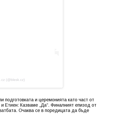
.cz (@blesk.cz)
и подготовката и церемонията като част от
и Етиен: Казваме „Да“. Финалният епизод от
ватбата. Очаква се в поредицата да бъде