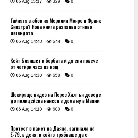
06 Aug 15:17
329
0
Тайната любов на Мерилин Монро и Франк
Синатра? Нова книга разпалва отново
легендата
06 Aug 14:48
644
0
Кейт Бланшет и борбата ѝ да спи повече
от четири часа на нощ
06 Aug 14:30
658
0
Шокиращо видео на Перес Хилтън доведе
до полицейска намеса в дома му в Маями
06 Aug 14:10
609
0
Протест в памет на Даяна, загинала на
Е-79, в деня, в който трябваше да е