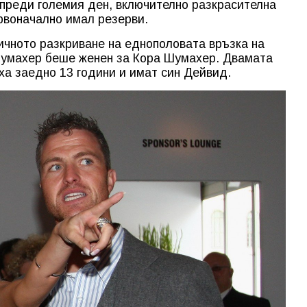
 преди големия ден, включително разкрасителна
рвоначално имал резерви.
ичното разкриване на еднополовата връзка на
умахер беше женен за Кора Шумахер. Двамата
аха заедно 13 години и имат син Дейвид.