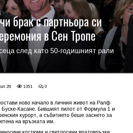
и брак с партньора си
церемония в Сен Тропе
сеца след като 50-годишният рали
Jun 26
1351
0
остави ново начало в личния живот на Ралф
 Буске-Касане. Бившият пилот от Формула 1 и
енския курорт, а събитието беше заснето за
етена на връзката им.
ъмносини костюми и светлосини вратовръзки.