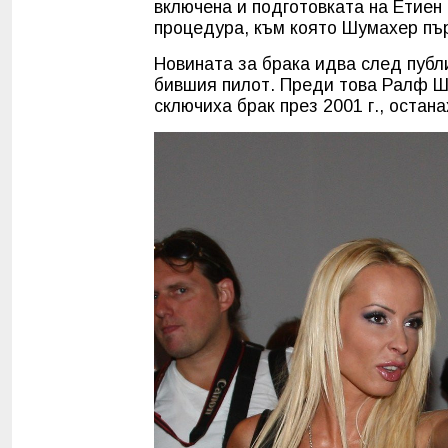
включена и подготовката на Етиен
процедура, към която Шумахер пъ
Новината за брака идва след публ
бившия пилот. Преди това Ралф Ш
сключиха брак през 2001 г., остан