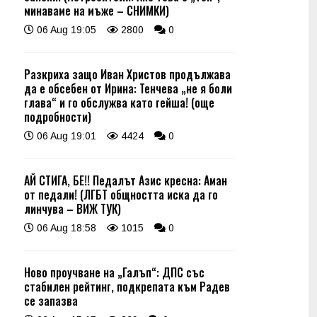
минаваме на мъже – СНИМКИ)
06 Aug 19:05
2800
0
Разкриха защо Иван Христов продължава
да е обсебен от Ирина: Тенчева „не я боли
глава“ и го обслужва като гейша! (още
подробности)
06 Aug 19:01
4424
0
АЙ СТИГА, БЕ!! Педалът Азис кресна: Аман
от педали! (ЛГБТ общността иска да го
линчува – ВИЖ ТУК)
06 Aug 18:58
1015
0
Ново проучване на „Галъп“: ДПС със
стабилен рейтинг, подкрепата към Радев
се запазва