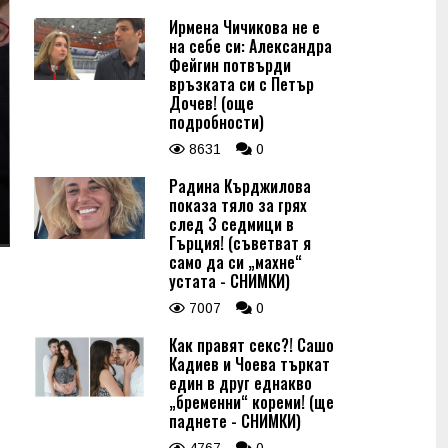
Ирмена Чичикова не е
на себе си: Александра
Фейгин потвърди
връзката си с Петър
Дочев! (още
подробности)
8631
0
Радина Кърджилова
показа тяло за грях
след 3 седмици в
Гърция! (съветват я
само да си „махне“
устата - СНИМКИ)
7007
0
Как правят секс?! Сашо
Кадиев и Чоева търкат
един в друг еднакво
„бременни“ кореми! (ще
паднете - СНИМКИ)