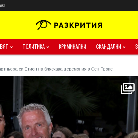
АКТ
ВЯТ
ПОЛИТИКА
КРИМИНАЛНИ
СКАНДАЛНИ
ртньора си Етиен на бляскава церемония в Сен Тропе