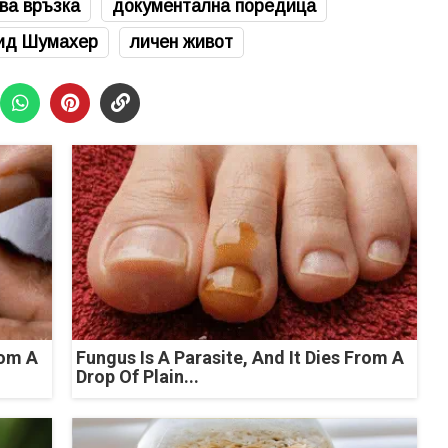
ва връзка
документална поредица
ид Шумахер
личен живот
rom A
Fungus Is A Parasite, And It Dies From A
Drop Of Plain...