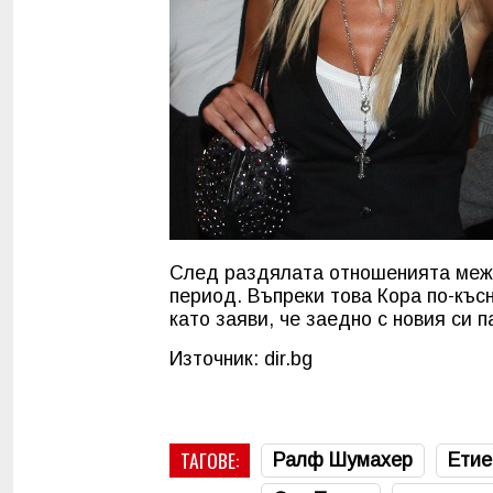
След раздялата отношенията межд
период. Въпреки това Кора по-къс
като заяви, че заедно с новия си 
Източник: dir.bg
ТАГОВЕ:
Ралф Шумахер
Етие