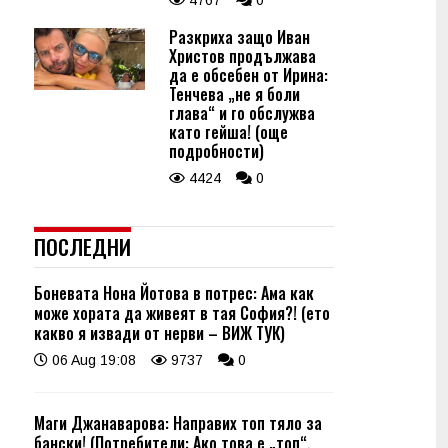
4767
0
Разкриха защо Иван
Христов продължава
да е обсебен от Ирина:
Тенчева „не я боли
глава“ и го обслужва
като гейша! (още
подробности)
4424
0
ПОСЛЕДНИ
Боневата Нона Йотова в потрес: Ама как
може хората да живеят в тая София?! (ето
какво я извади от нерви – ВИЖ ТУК)
06 Aug 19:08
9737
0
Маги Джанаварова: Направих топ тяло за
бански! (Потребители: Ако това е „топ“,