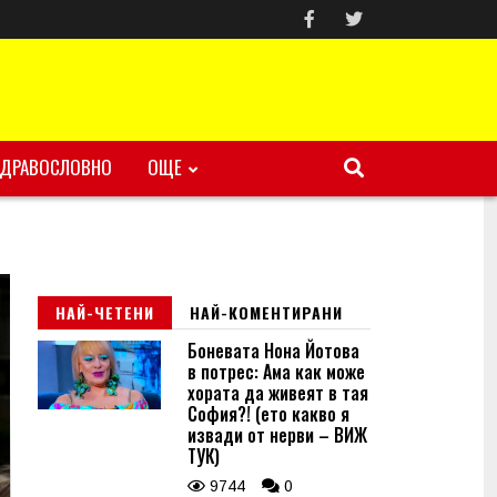
ЗДРАВОСЛОВНО
ОЩЕ
НАЙ-ЧЕТЕНИ
НАЙ-КОМЕНТИРАНИ
Боневата Нона Йотова
в потрес: Ама как може
хората да живеят в тая
София?! (ето какво я
извади от нерви – ВИЖ
ТУК)
9744
0