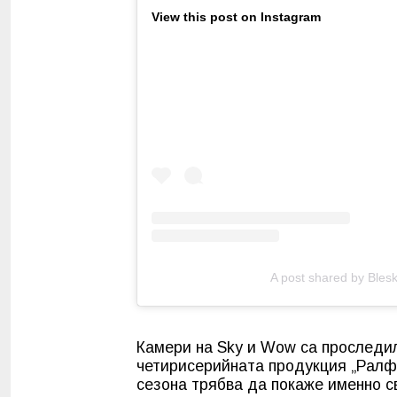
View this post on Instagram
A post shared by Blesk
Камери на Sky и Wow са проследил
четирисерийната продукция „Ралф 
сезона трябва да покаже именно с