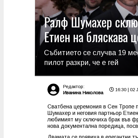
Ралф Шумахер сключ
Етиен на бляскава 
Събитието се случва 19 ме
пилот разкри, че е гей
Редактор:
16:30 | 02 
Иванина Николова
Сватбена церемония в Сен Тропе п
Шумахер и неговия партньор Етиен
любимият му сключиха брак във фр
нова документална поредица, посв
Двамата се появиха в елегантни т