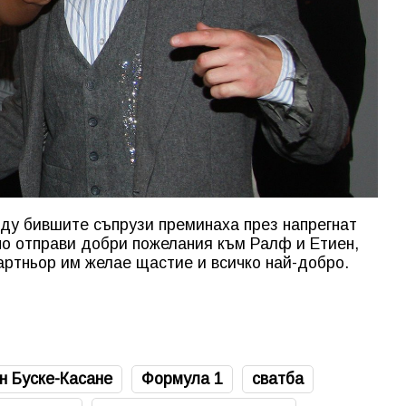
у бившите съпрузи преминаха през напрегнат
но отправи добри пожелания към Ралф и Етиен,
партньор им желае щастие и всичко най-добро.
н Буске-Касане
Формула 1
сватба