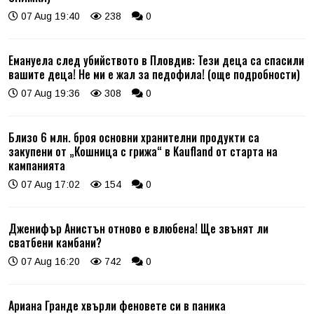
07 Aug 19:40
238
0
Емануела след убийството в Пловдив: Тези деца са спасили
вашите деца! Не ми е жал за педофила! (още подробности)
07 Aug 19:36
308
0
Близо 6 млн. броя основни хранителни продукти са
закупени от „Кошница с грижа“ в Kaufland от старта на
кампанията
07 Aug 17:02
154
0
Дженифър Анистън отново е влюбена! Ще звънят ли
сватбени камбани?
07 Aug 16:20
742
0
Ариана Гранде хвърли феновете си в паника