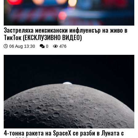
Застреляха мексикански инфлуенсър на живо в
ТикТок (ЕКСКЛУЗИВНО ВИДЕО)
06 Aug 13:30
0
476
4-тонна ракета на SpaceX се разби в Луната с