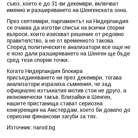
съюз, което е до 31-ви декември, включват
именно и разширяването на Шенгенската зона.
През септември, парламентът на Нидерландия
се очаква да изготви списък на всички спорни
въпроси, които изискват решение от редовно
правителство, а не от временното такова.
Според политическите анализатори все още не
е ясно дали разширяването на Шенген ще бъде
сред тези спорни точки.
Когато Нидерландия блокира
присъединяването ни през декември, тогава
анализатори изразиха съмнения, че зад
официално изтъкнатия мотив стои не друго, а
икономически такъв. Влизайки в Шенген,
нашите пристанища стават сериозна
конкуренция на Амстердам, което би довело до
сериозни финансови загуби за тях.
Източник: narod.bg