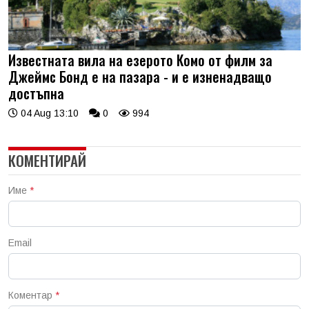
Известната вила на езерото Комо от филм за
Джеймс Бонд е на пазара - и е изненадващо
достъпна
04 Aug 13:10
0
994
КОМЕНТИРАЙ
Име
*
Email
Коментар
*