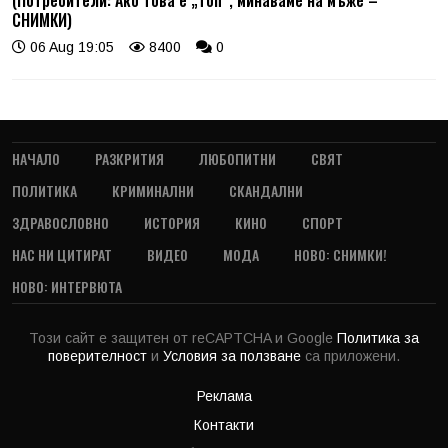
(Потребители: Ако това е „топ“, минаваме на мъже –
СНИМКИ)
06 Aug 19:05
8400
0
НАЧАЛО
РАЗКРИТИЯ
ЛЮБОПИТНИ
СВЯТ
ПОЛИТИКА
КРИМИНАЛНИ
СКАНДАЛНИ
ЗДРАВОСЛОВНО
ИСТОРИЯ
КИНО
СПОРТ
НАС НИ ЦИТИРАТ
ВИДЕО
МОДА
НОВО: СНИМКИ!
НОВО: ИНТЕРВЮТА
Този сайт е защитен от reCAPTCHA и Google
Политика за
поверителност
и
Условия за ползване
са приложени.
Реклама
Контакти