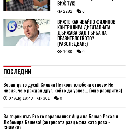
ВИЖ ТУК)
2282
0
ВИЖТЕ КАК ИВАЙЛО ФИЛИПОВ
КОНТРОЛИРА ДИГИТАЛНАТА
ДЪРЖАВА ЗАД ГЪРБА НА
ПРАВИТЕЛСТВОТО?
(РАЗСЛЕДВАНЕ)
1680
0
ПОСЛЕДНИ
Зоран да го духа!! Силвия Петкова влюбена отново: Не
мисля, че е раждан друг, който да успее... (още разкрития)
07 Aug 19:43
301
0
За първи път: Ето го порасналият Анди на Башар Рахал и
Любомира Башева! (актрисата разцъфна като роза -
СНИМКИ)