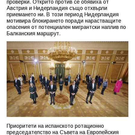
проверки. Открито против се обявиха от
Австрия и Нидерландия също отхвърли
приемането ни. В този период Нидерландия
мотивира блокирането поради нарастващите
опасения от потенциален мигрантски наплив по
Балканския маршрут.
Приоритети на испанското ротационно
председателство на Съвета на Европейския