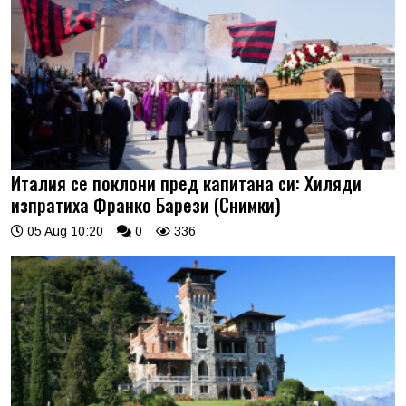
Италия се поклони пред капитана си: Хиляди
изпратиха Франко Барези (Снимки)
05 Aug 10:20
0
336