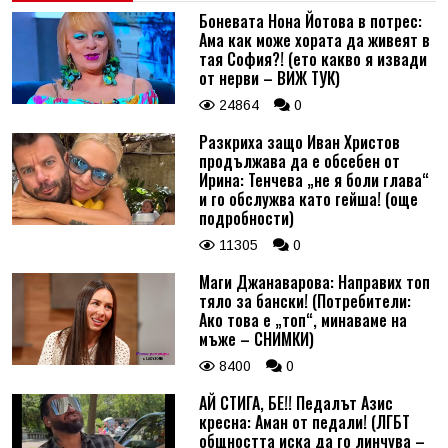
Боневата Нона Йотова в потрес:
Ама как може хората да живеят в
тая София?! (ето какво я извади
от нерви – ВИЖ ТУК)
24864
0
Разкриха защо Иван Христов
продължава да е обсебен от
Ирина: Тенчева „не я боли глава“
и го обслужва като гейша! (още
подробности)
11305
0
Маги Джанаварова: Направих топ
тяло за бански! (Потребители:
Ако това е „топ“, минаваме на
мъже – СНИМКИ)
8400
0
АЙ СТИГА, БЕ!! Педалът Азис
кресна: Аман от педали! (ЛГБТ
общността иска да го линчува –