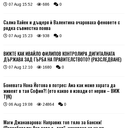
07 Aug 15:52
686
0
Салма Хайек и дъщеря ѝ Валентина очароваха феновете с
рядка съвместна поява
07 Aug 15:23
938
0
ВИЖТЕ КАК ИВАЙЛО ФИЛИПОВ КОНТРОЛИРА ДИГИТАЛНАТА
ДЪРЖАВА ЗАД ГЪРБА НА ПРАВИТЕЛСТВОТО? (РАЗСЛЕДВАНЕ)
07 Aug 12:10
1680
0
Боневата Нона Йотова в потрес: Ама как може хората да
живеят в тая София?! (ето какво я извади от нерви – ВИЖ
ТУК)
06 Aug 19:08
24864
0
Маги Джанаварова: Направих топ тяло за бански!