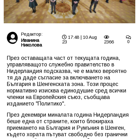
Редактор:
17:48 | 10 Aug
Иванина
23
2366
0
Николова
През оставащата част от текущата година,
управляващото служебно правителство в
Нидерландия подсказва, че е малко вероятно
тя да даде съгласие за включването на
България в Шенгенската зона. Този процес
нормативно изисква единодушие сред всички
членки на Европейския съюз, съобщава
изданието "Политико".
През декември миналата година Нидерландия
беше една от страните, които блокираха
приемането на България и Румъния в Шенген,
където хората пътуват свободно без гранични