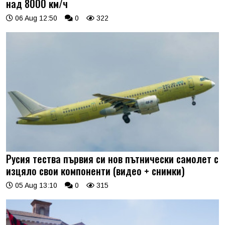
над 8000 км/ч
06 Aug 12:50
0
322
Русия тества първия си нов пътнически самолет с
изцяло свои компоненти (видео + снимки)
05 Aug 13:10
0
315