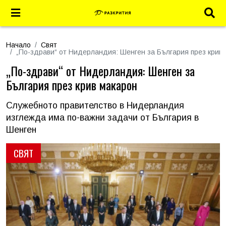
Начало
Свят
„По-здрави“ от Нидерландия: Шенген за България през крив
„По-здрави“ от Нидерландия: Шенген за
България през крив макарон
Служебното правителство в Нидерландия
изглежда има по-важни задачи от България в
Шенген
СВЯТ