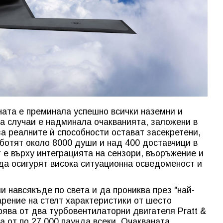
ата е преминала успешно всички наземни и
ца случаи е надминала очакванията, заложени в
 реалните ѝ способности остават засекретени,
аботят около 8000 души и над 400 доставчици в
 е върху интеграцията на сензори, въоръжение и
 да осигурят висока ситуационна осведоменост и
и навсякъде по света и да прониква през "най-
рение на стелт характеристики от шесто
рява от два турбовентилаторни двигателя Pratt &
а от по 27 000 паунда всеки. Очакваната