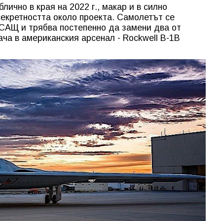
лично в края на 2022 г., макар и в силно
екретността около проекта. Самолетът се
САЩ и трябва постепенно да замени два от
ча в американския арсенал - Rockwell B-1B