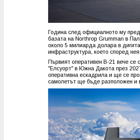
Година след официалното му предс
базата на Northrop Grumman в Па
около 5 милиарда долара в дигит
инфраструктура, което според нея
Първият оперативен B-21 вече се с
"Елсуорт" в Южна Дакота през 202
оперативна ескадрила и ще се про
самолетът ще бъде разположен и в