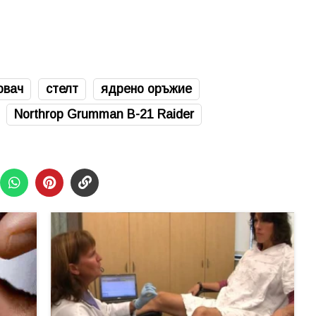
овач
стелт
ядрено оръжие
Northrop Grumman B-21 Raider