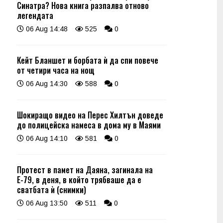
Синатра? Нова книга разпалва отново
легендата
06 Aug 14:48
525
0
Кейт Бланшет и борбата ѝ да спи повече
от четири часа на нощ
06 Aug 14:30
588
0
Шокиращо видео на Перес Хилтън доведе
до полицейска намеса в дома му в Маями
06 Aug 14:10
581
0
Протест в памет на Даяна, загинала на
Е-79, в деня, в който трябваше да е
сватбата ѝ (снимки)
06 Aug 13:50
511
0