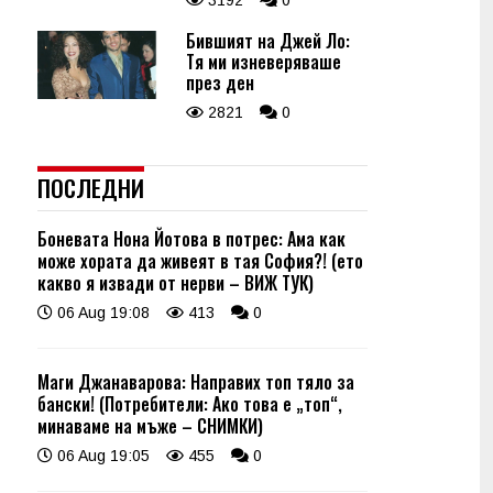
3192
0
Бившият на Джей Ло:
Тя ми изневеряваше
през ден
2821
0
ПОСЛЕДНИ
Боневата Нона Йотова в потрес: Ама как
може хората да живеят в тая София?! (ето
какво я извади от нерви – ВИЖ ТУК)
06 Aug 19:08
413
0
Маги Джанаварова: Направих топ тяло за
бански! (Потребители: Ако това е „топ“,
минаваме на мъже – СНИМКИ)
06 Aug 19:05
455
0