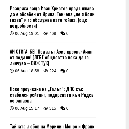
Разкриха защо Иван Христов продължава
да е обсебен от Ирина: Тенчева „не я боли
глава“ и го обслужва като гейша! (още
подробности)
06 Aug 19:01
469
0
АЙ СТИГА, БЕ!! Педалът Азис кресна: Аман
от педали! (ЛГБТ общността иска да го
линчува – ВИЖ ТУК)
06 Aug 18:58
224
0
Ново проучване на „Галъп“: ДПС със
стабилен рейтинг, подкрепата към Радев
се запазва
06 Aug 15:17
315
0
Тайната любов на Мерилин Монро и Франк