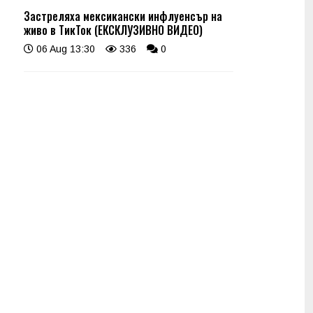
Застреляха мексикански инфлуенсър на
живо в ТикТок (ЕКСКЛУЗИВНО ВИДЕО)
06 Aug 13:30
336
0