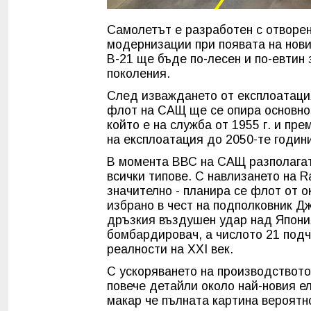
Самолетът е разработен с отворен
модернизации при появата на нови
B-21 ще бъде по-лесен и по-евтин
поколения.
След изваждането от експлоатаци
флот на САЩ ще се опира основно н
който е на служба от 1955 г. и п
на експлоатация до 2050-те годин
В момента ВВС на САЩ разполагат
всички типове. С навлизането на 
значително - планира се флот от о
избрано в чест на подполковник Д
дръзкия въздушен удар над Япония
бомбардировач, а числото 21 подч
реалности на XXI век.
С ускоряването на производството
повече детайли около най-новия е
макар че пълната картина вероятн