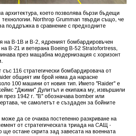
а архитектура, което позволява бързи бъдещи
 технологии. Northrop Grumman твърди също, че
 за поддръжка в сравнение с предходните
я на B-1B и B-2, ядреният бомбардировъчен
а B-21 и ветерана Boeing B-52 Stratofortress,
реминава през мащабна модернизация с хоризонт
и.
 със 116 стратегически бомбардировача от
Raider общият им брой няма да нарасне
коло 100 машини от новия тип. Името "Raider" е
жеймс "Джими" Дулитъл и екипажа му, извършили
 през 1942 г. "B" обозначава bomber или
ертава, че самолетът е създаден за бойните
 може да се очаква постепенно разкриване на
лемент от стратегическата триада на САЩ -
о ще остане скрита зад завесата на военната