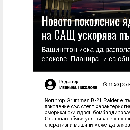
Новото поколение я
на САЩ ускорява пъ
Вашингтон иска да разпола
срокове. Планирани са об
Редактор:
11:50 | 25 
Иванина Николова
Northrop Grumman B-21 Raider е п
поколение със стелт характеристик
американски ядрен бомбардировач 
Grumman обяви ускоряване на про
оперативни машини може да влязат