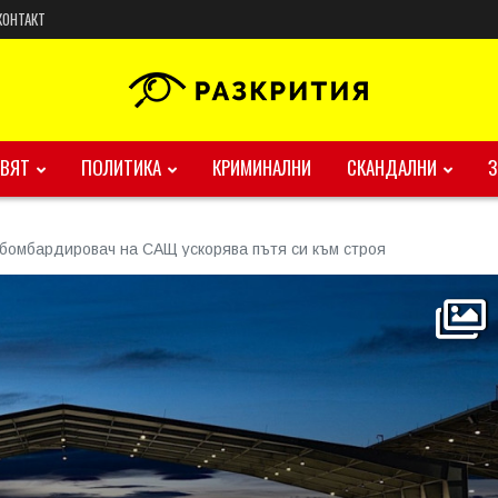
КОНТАКТ
ВЯТ
ПОЛИТИКА
КРИМИНАЛНИ
СКАНДАЛНИ
 бомбардировач на САЩ ускорява пътя си към строя