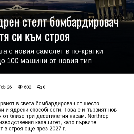
дрен стелт бомбардировач
тя си към строя
га с новия самолет в по-кратки
що 100 машини от новия тип
Feb 26
602
0
ървият в света бомбардировач от шесто
и и ядрени способности. Това е и първият нов
от близо три десетилетия насам. Northrop
изводствения капацитет, като първите
 в строя още през 2027 г.