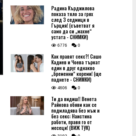
Радина Кърджилова
показа тяло за грях
след 3 седмици в
Гърция! (съветват я
само да си „махне“
устата - СНИМКИ)
6776
0
Как правят секс?! Сашо
Кадиев и Чоева търкат
един в друг еднакво
„бременни“ кореми! (ще
паднете - СНИМКИ)
4606
0
Ти да видиш!! Венета
Райкова обяви как се
подмладява без мъж и
без секс: Наистина
работи, правя го от
месеци! (ВИЖ ТУК)