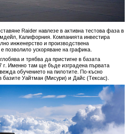
тавяне Raider навлезе в активна тестова фаза в
лмдейл, Калифорния. Компанията инвестира
ално инженерство и производствена
 е позволило ускоряване на графика.
глобява и трябва да пристигне в базата
7 г. Именно там ще бъде изградена първата
вежда обучението на пилотите. По-късно
 базите Уайтман (Мисури) и Дайс (Тексас).