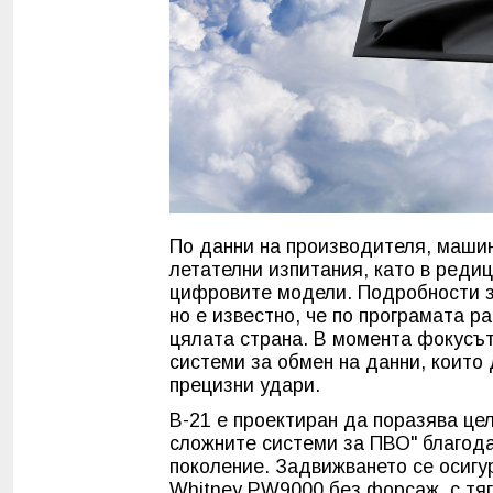
По данни на производителя, машин
летателни изпитания, като в реди
цифровите модели. Подробности за
но е известно, че по програмата р
цялата страна. В момента фокусът
системи за обмен на данни, които
прецизни удари.
B-21 е проектиран да поразява цел
сложните системи за ПВО" благода
поколение. Задвижването се осигу
Whitney PW9000 без форсаж, с тяг