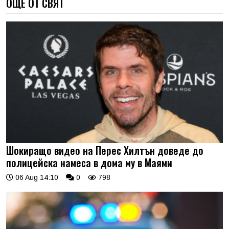
ОЩЕ ОТ СВЯТ
Шокиращо видео на Перес Хилтън доведе до
полицейска намеса в дома му в Маями
06 Aug 14:10
0
798