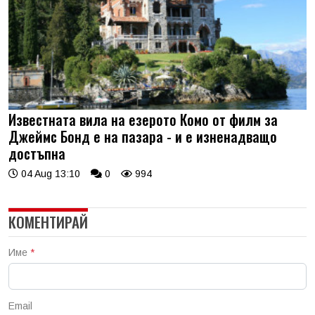
Известната вила на езерото Комо от филм за
Джеймс Бонд е на пазара - и е изненадващо
достъпна
04 Aug 13:10
0
994
КОМЕНТИРАЙ
Име
*
Email