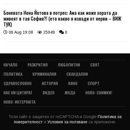
Боневата Нона Йотова в потрес: Ама как може хората да
живеят в тая София?! (ето какво я извади от нерви – ВИЖ
ТУК)
06 Aug 19:08
25949
0
НАЧАЛО
РАЗКРИТИЯ
ЛЮБОПИТНИ
СВЯТ
ПОЛИТИКА
КРИМИНАЛНИ
СКАНДАЛНИ
ЗДРАВОСЛОВНО
ИСТОРИЯ
КИНО
СПОРТ
НАС НИ ЦИТИРАТ
ВИДЕО
МОДА
НОВО: СНИМКИ!
НОВО: ИНТЕРВЮТА
Този сайт е защитен от reCAPTCHA и Google
Политика за
поверителност
и
Условия за ползване
са приложени.