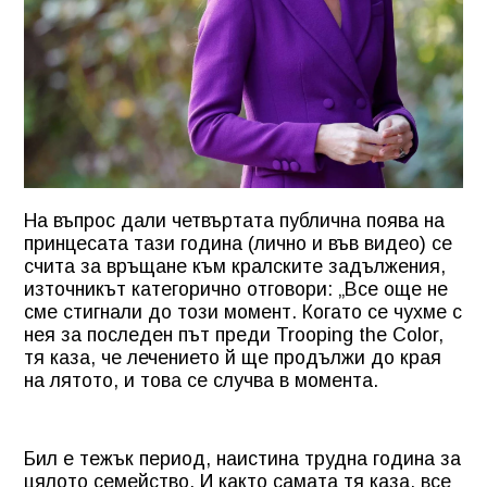
На въпрос дали четвъртата публична поява на
принцесата тази година (лично и във видео) се
счита за връщане към кралските задължения,
източникът категорично отговори: „Все още не
сме стигнали до този момент. Когато се чухме с
нея за последен път преди Trooping the Color,
тя каза, че лечението й ще продължи до края
на лятото, и това се случва в момента.
Бил е тежък период, наистина трудна година за
цялото семейство. И както самата тя каза, все