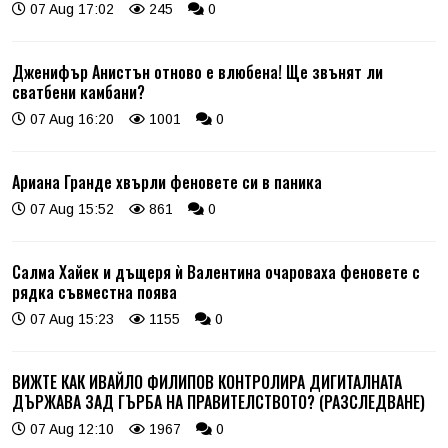
07 Aug 17:02
245
0
Дженифър Анистън отново е влюбена! Ще звънят ли
сватбени камбани?
07 Aug 16:20
1001
0
Ариана Гранде хвърли феновете си в паника
07 Aug 15:52
861
0
Салма Хайек и дъщеря ѝ Валентина очароваха феновете с
рядка съвместна поява
07 Aug 15:23
1155
0
ВИЖТЕ КАК ИВАЙЛО ФИЛИПОВ КОНТРОЛИРА ДИГИТАЛНАТА
ДЪРЖАВА ЗАД ГЪРБА НА ПРАВИТЕЛСТВОТО? (РАЗСЛЕДВАНЕ)
07 Aug 12:10
1967
0