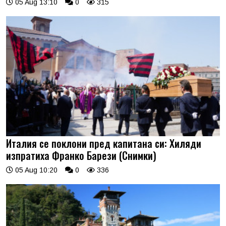
05 Aug 13:10
0
315
Италия се поклони пред капитана си: Хиляди
изпратиха Франко Барези (Снимки)
05 Aug 10:20
0
336