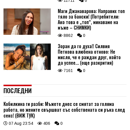
11711
0
Маги Джанаварова: Направих топ
тяло за бански! (Потребители:
Ако това е „топ“, минаваме на
мъже – СНИМКИ)
8862
0
Зоран да го духа!! Силвия
Петкова влюбена отново: Не
мисля, че е раждан друг, който
да успее... (още разкрития)
7161
0
ПОСЛЕДНИ
Кобилкина ги разби: Мъжете днес се смятат за голяма
работа, но жените свършват със собствената си ръка след
секс! (ВИЖ ТУК)
07 Aug 23:54
406
0