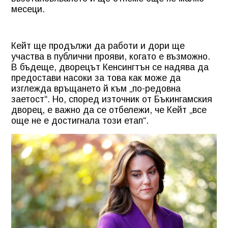
месеци.
Кейт ще продължи да работи и дори ще
участва в публични прояви, когато е възможно.
В бъдеще, дворецът Кенсингтън се надява да
предостави насоки за това как може да
изглежда връщането й към „по-редовна
заетост“. Но, според източник от Бъкингамския
дворец, е важно да се отбележи, че Кейт „все
още не е достигнала този етап“.