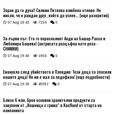
Зоран да го духа!! Силвия Петкова влюбена отново: Не
мисля, че е раждан друг, който да успее... (още разкрития)
07 Aug 19:43
7154
0
За първи път: Ето го порасналият Анди на Башар Рахал и
Любомира Башева! (актрисата разцъфна като роза -
СНИМКИ)
07 Aug 19:40
1904
0
Емануела след убийството в Пловдив: Тези деца са спасили
вашите деца! Не ми е жал за педофила! (още подробности)
07 Aug 19:36
45052
0
Близо 6 млн. броя основни хранителни продукти са
закупени от „Кошница с грижа“ в Kaufland от старта на
кампанията