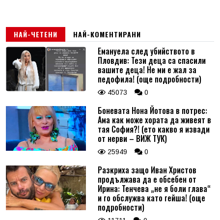
НАЙ-ЧЕТЕНИ
НАЙ-КОМЕНТИРАНИ
Емануела след убийството в
Пловдив: Тези деца са спасили
вашите деца! Не ми е жал за
педофила! (още подробности)
45073
0
Боневата Нона Йотова в потрес:
Ама как може хората да живеят в
тая София?! (ето какво я извади
от нерви – ВИЖ ТУК)
25949
0
Разкриха защо Иван Христов
продължава да е обсебен от
Ирина: Тенчева „не я боли глава“
и го обслужва като гейша! (още
подробности)