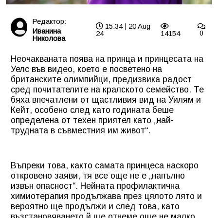
Редактор:
15:34 | 20 Aug
Иванина
24
14154
0
Николова
Неочакваната поява на принца и принцесата на
Уелс във видео, което е посветено на
британските олимпийци, предизвика радост
сред почитателите на кралското семейство. Те
бяха впечатлени от щастливия вид на Уилям и
Кейт, особено след като годината беше
определена от техен приятел като „най-
трудната в съвместния им живот“.
Въпреки това, както самата принцеса наскоро
откровено заяви, тя все още не е „напълно
извън опасност“. Нейната профилактична
химиотерапия продължава през цялото лято и
вероятно ще продължи и след това, като
възстановяването й ще отнеме още не малко