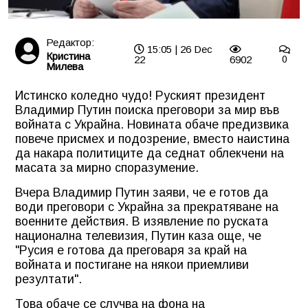
Редактор:
15:05 | 26 Dec
Кристина
22
6902
0
Милева
Истинско коледно чудо! Руският президент
Владимир Путин поиска преговори за мир във
войната с Украйна. Новината обаче предизвика
повече присмех и подозрение, вместо наистина
да накара политиците да седнат облекчени на
масата за мирно споразумение.
Вчера Владимир Путин заяви, че е готов да
води преговори с Украйна за прекратяване на
военните действия. В изявление по руската
национална телевизия, Путин каза още, че
"Русия е готова да преговаря за край на
войната и постигане на някои приемливи
резултати".
Това обаче се случва на фона на