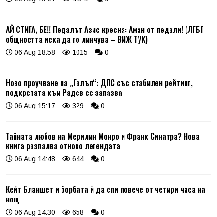
АЙ СТИГА, БЕ!! Педалът Азис кресна: Аман от педали! (ЛГБТ
общността иска да го линчува – ВИЖ ТУК)
06 Aug 18:58
1015
0
Ново проучване на „Галъп“: ДПС със стабилен рейтинг,
подкрепата към Радев се запазва
06 Aug 15:17
329
0
Тайната любов на Мерилин Монро и Франк Синатра? Нова
книга разпалва отново легендата
06 Aug 14:48
644
0
Кейт Бланшет и борбата ѝ да спи повече от четири часа на
нощ
06 Aug 14:30
658
0