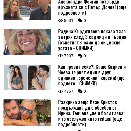
Александра Фейгин потвърди
връзката си с Петър Дочев! (още
подробности)
8631
0
Радина Кърджилова показа тяло
за грях след 3 седмици в Гърция!
(съветват я само да си „махне“
устата - СНИМКИ)
7007
0
Как правят секс?! Сашо Кадиев и
Чоева търкат един в друг
еднакво „бременни“ кореми! (ще
паднете - СНИМКИ)
4767
0
Разкриха защо Иван Христов
продължава да е обсебен от
Ирина: Тенчева „не я боли глава“
и го обслужва като гейша! (още
подробности)