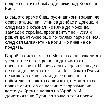
непрекъснатите бомбардировки над Херсон и
Киев.
В същото време бивш руски шпионин заяви, че
основната цел на Путин са Донбас и Донецк. И
след като е осъзнал, че няма да може да
завладее Украйна, президентът на Русия е
решил да откъсне още по-голямо парче от нея,
след овладяването на Крим. Но Киев не се
предава.
В крайна сметка явно в Москва са започнали да
усещат все по-остро последствията от
военната криза. И президентът дава знаци, че
се кани да поиска отстъпки. Но тъй като Русия
не може да си позволи да се признае за
победена на полето на войната, в момента се
правят опити да се постигне споразумение,
което уж Кремъл налага на Украйна. И
действията на Путин са точно в тази посока....