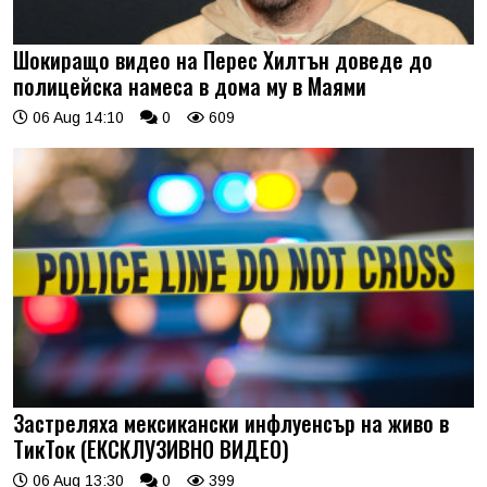
Шокиращо видео на Перес Хилтън доведе до
полицейска намеса в дома му в Маями
06 Aug 14:10
0
609
Застреляха мексикански инфлуенсър на живо в
ТикТок (ЕКСКЛУЗИВНО ВИДЕО)
06 Aug 13:30
0
399