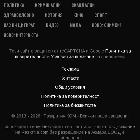
ПОЛИТИКА
КРИМИНАЛНИ
СКАНДАЛНИ
ЗДРАВОСЛОВНО
ИСТОРИЯ
КИНО
СПОРТ
НАС НИ ЦИТИРАТ
ВИДЕО
МОДА
НОВО: СНИМКИ!
НОВО: ИНТЕРВЮТА
Този сайт е защитен от reCAPTCHA и Google
Политика за
поверителност
и
Условия за ползване
са приложени.
Реклама
Контакти
Общи условия
Политика за поверителност
Политика за бисквитките
© 2013 - 2026 | Разкрития.КОМ - Всички права запазени.
зползването и публикуването на част или цялото съдържание
на Razkritia.com без разрешение на Асмара ЕООД е
забранено.