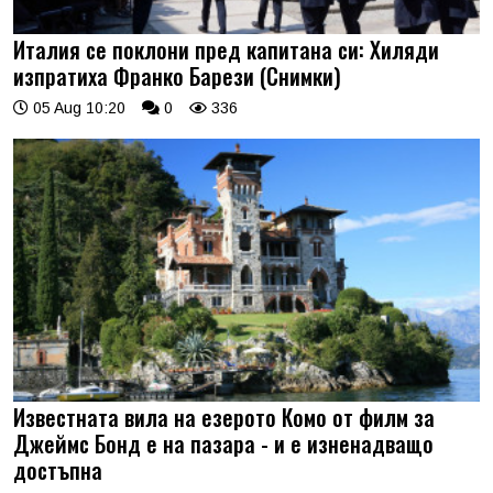
Италия се поклони пред капитана си: Хиляди
изпратиха Франко Барези (Снимки)
05 Aug 10:20
0
336
Известната вила на езерото Комо от филм за
Джеймс Бонд е на пазара - и е изненадващо
достъпна