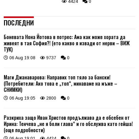
4424
0
ПОСЛЕДНИ
Боневата Нона Йотова в потрес: Ама как може хората да
живеят в тая София?! (ето какво я извади от нерви – ВИЖ
ТУК)
06 Aug 19:08
9737
0
Маги Джанаварова: Направих топ тяло за бански!
(Потребители: Ако това е „топ“, минаваме на мъже –
СНИМКИ)
06 Aug 19:05
2800
0
Разкриха защо Иван Христов продължава да е обсебен от
Ирина: Тенчева „не я боли глава“ и го обслужва като гейша!
(още подробности)
06 Aug 19:01
4424
0