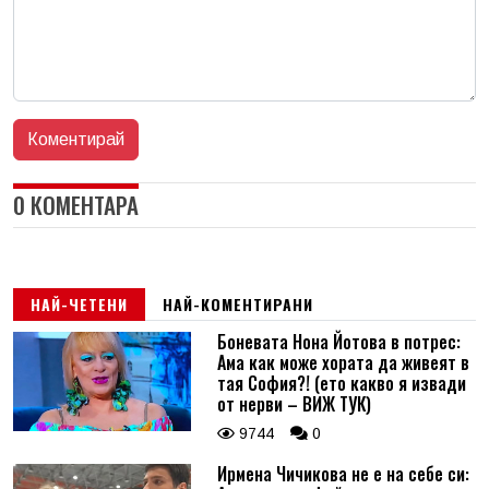
0 КОМЕНТАРА
НАЙ-ЧЕТЕНИ
НАЙ-КОМЕНТИРАНИ
Боневата Нона Йотова в потрес:
Ама как може хората да живеят в
тая София?! (ето какво я извади
от нерви – ВИЖ ТУК)
9744
0
Ирмена Чичикова не е на себе си: