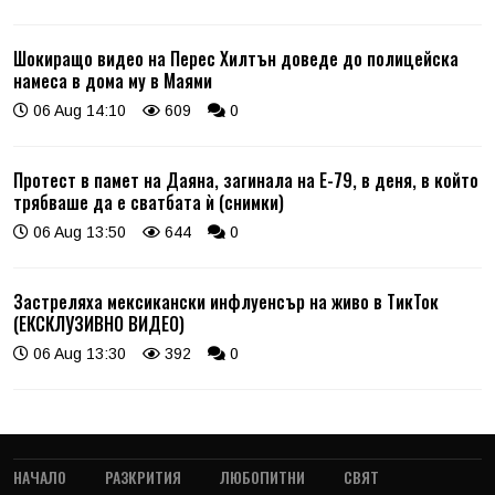
Шокиращо видео на Перес Хилтън доведе до полицейска
намеса в дома му в Маями
06 Aug 14:10
609
0
Протест в памет на Даяна, загинала на Е-79, в деня, в който
трябваше да е сватбата ѝ (снимки)
06 Aug 13:50
644
0
Застреляха мексикански инфлуенсър на живо в ТикТок
(ЕКСКЛУЗИВНО ВИДЕО)
06 Aug 13:30
392
0
НАЧАЛО
РАЗКРИТИЯ
ЛЮБОПИТНИ
СВЯТ