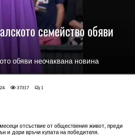
ралското семейство обяви
ото обяви неочаквана новина
 24
37317
1
месеци отсъствие от обществения живот, преди
ън и дори връчи купата на победителя.