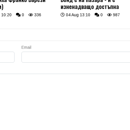
и)
изненадващо достъпна
 10:20
0
336
04 Aug 13:10
0
987
Email