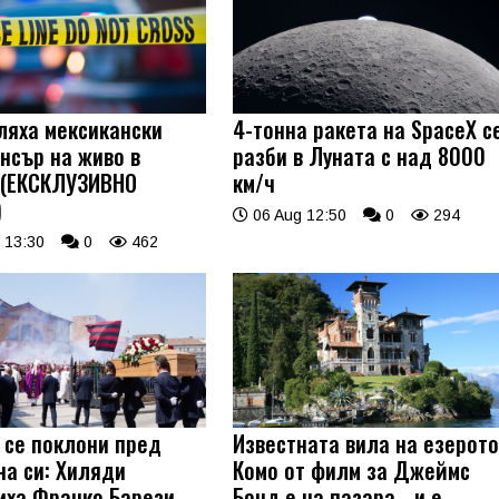
ляха мексикански
4-тонна ракета на SpaceX с
нсър на живо в
разби в Луната с над 8000
 (ЕКСКЛУЗИВНО
км/ч
)
06 Aug 12:50
0
294
 13:30
0
462
 се поклони пред
Известната вила на езерот
на си: Хиляди
Комо от филм за Джеймс
иха Франко Барези
Бонд е на пазара - и е