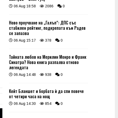
06 Aug 18:58
2086
0
Ново проучване на „Галъп“: ДПС със
стабилен рейтинг, подкрепата към Радев
се запазва
06 Aug 15:17
378
0
Тайната любов на Мерилин Монро и Франк
Синатра? Нова книга разпалва отново
легендата
06 Aug 14:48
938
0
Кейт Бланшет и борбата ѝ да спи повече
от четири часа на нощ
06 Aug 14:30
854
0