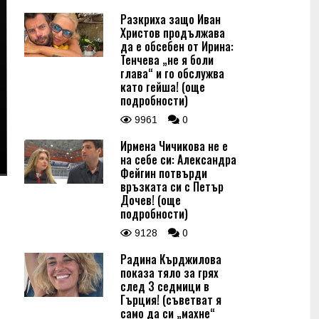
Разкриха защо Иван
Христов продължава
да е обсебен от Ирина:
Тенчева „не я боли
глава“ и го обслужва
като гейша! (още
подробности)
9961
0
Ирмена Чичикова не е
на себе си: Александра
Фейгин потвърди
връзката си с Петър
Дочев! (още
подробности)
9128
0
Радина Кърджилова
показа тяло за грях
след 3 седмици в
Гърция! (съветват я
само да си „махне“