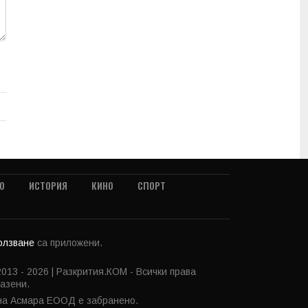
О
ИСТОРИЯ
КИНО
СПОРТ
ползване
са приложени.
013 - 2026 | Разкрития.КОМ - Всички права
азени.
 на Асмара ЕООД е забранено.