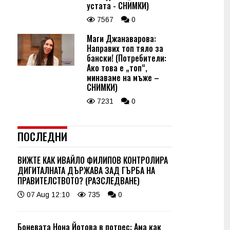
устата - СНИМКИ)
7567
0
Маги Джанаварова:
Направих топ тяло за
бански! (Потребители:
Ако това е „топ“,
минаваме на мъже –
СНИМКИ)
7231
0
ПОСЛЕДНИ
ВИЖТЕ КАК ИВАЙЛО ФИЛИПОВ КОНТРОЛИРА
ДИГИТАЛНАТА ДЪРЖАВА ЗАД ГЪРБА НА
ПРАВИТЕЛСТВОТО? (РАЗСЛЕДВАНЕ)
07 Aug 12:10
735
0
Боневата Нона Йотова в потрес: Ама как