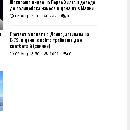
Шокиращо видео на Перес Хилтън доведе
до полицейска намеса в дома му в Маями
06 Aug 14:10
742
0
е
Протест в памет на Даяна, загинала на
Е-79, в деня, в който трябваше да е
сватбата ѝ (снимки)
06 Aug 13:50
1001
0
о