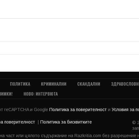
ПОЛИТИКА
КРИМИНАЛНИ
СКАНДАЛНИ
ЗДРАВОСЛОВН
НИМКИ!
НОВО: ИНТЕРВЮТА
 от reCAPTCHA и Google
Политика за поверителност
и
Условия за 
за поверителност
Политика за бисквитките
© 2
зап
 на част или цялото съдържание на Razkritia.com без разрешение