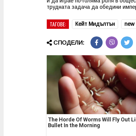
и да играе по-голяма роля в обще
трудната задача да обедини импери
ТАГОВЕ:
Кейт Мидълтън
new
СПОДЕЛИ:
The Horde Of Worms Will Fly Out Li
Bullet In the Morning