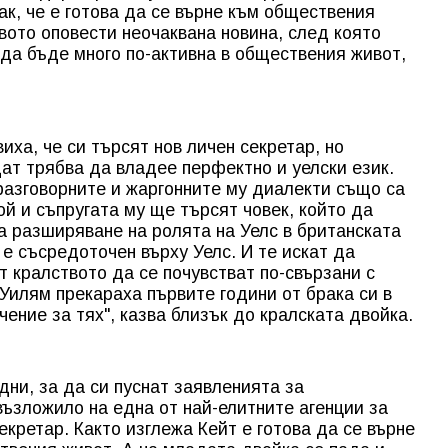
ак, че е готова да се върне към обществения
вото оповести неочаквана новина, след която
да бъде много по-активна в обществения живот,
иха, че си търсят нов личен секретар, но
т трябва да владее перфектно и уелски език.
 разговорните и жаргонните му диалекти също са
ой и съпругата му ще търсят човек, който да
а разширяване на ролята на Уелс в британската
е съсредоточен върху Уелс. И те искат да
т кралството да се почувстват по-свързани с
 Уилям прекараха първите години от брака си в
чение за тях", казва близък до кралската двойка.
дни, за да си пуснат заявленията за
възложило на една от най-елитните агенции за
кретар. Както изглежа Кейт е готова да се върне