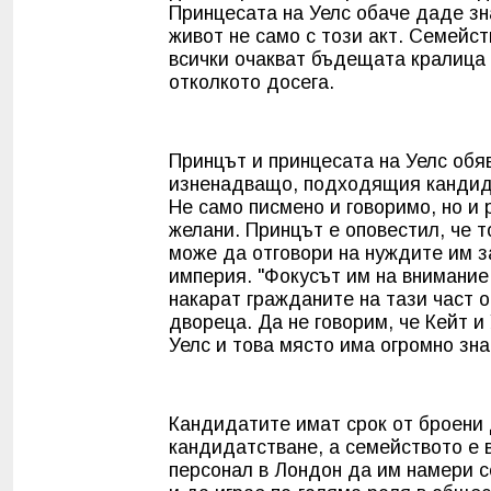
Принцесата на Уелс обаче даде зн
живот не само с този акт. Семейст
всички очакват бъдещата кралица 
отколкото досега.
Принцът и принцесата на Уелс обяв
изненадващо, подходящия кандида
Не само писмено и говоримо, но и
желани. Принцът е оповестил, че т
може да отговори на нуждите им з
империя. "Фокусът им на внимание 
накарат гражданите на тази част о
двореца. Да не говорим, че Кейт и
Уелс и това място има огромно зна
Кандидатите имат срок от броени 
кандидатстване, а семейството е 
персонал в Лондон да им намери се