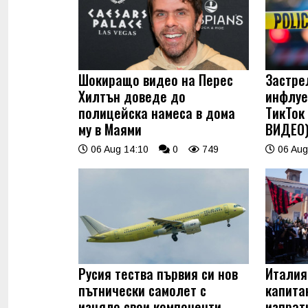
Шокиращо видео на Перес
Застре
Хилтън доведе до
инфлуе
полицейска намеса в дома
ТикТок
му в Маями
ВИДЕО
06 Aug 14:10
0
749
06 Aug
Русия тества първия си нов
Италия
пътнически самолет с
капита
изцяло свои компоненти
изпрат