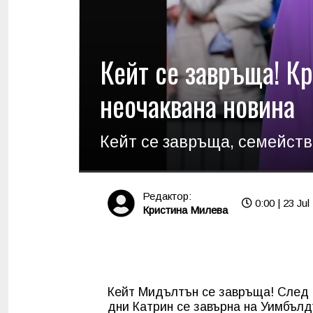
Кейт се завръща! К
неочаквана новина
Кейт се завръща, семейств
Редактор:
0:00 | 23 Jul
Кристина Милева
Кейт Мидълтън се завръща! След 
дни Катрин се завърна на Уимбълд