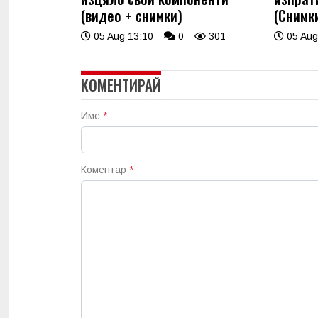
(видео + снимки)
(Снимк
05 Aug 13:10
0
301
05 Aug
КОМЕНТИРАЙ
Име
*
Коментар
*