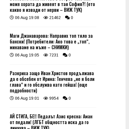
може хората да живеят в тая София?! (ето
какво я извади от нерви – ВИЖ ТУК)
06 Aug 19:08
21462
0
Маги Джанаварова: Направих топ тяло за
бански! (Потребители: Ако това е „топ“,
минаваме на мъже – СНИМКИ)
06 Aug 19:05
7231
0
Разкриха защо Иван Христов продължава
да е обсебен от Ирина: Тенчева „не я боли
глава“ и го обслужва като гейша! (още
подробности)
06 Aug 19:01
9954
0
АЙ СТИГА, БЕ!! Педалът Азис кресна: Аман
от педали! (ЛГБТ общността иска да го
линчува – ВИЖ ТУК)