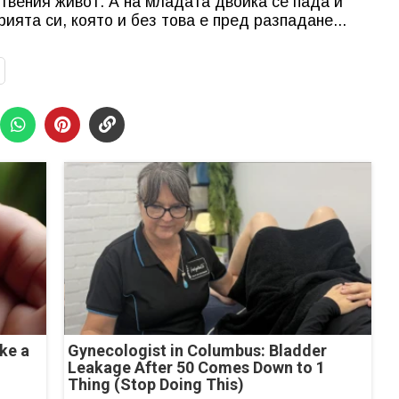
ствения живот. А на младата двойка се пада и
ята си, която и без това е пред разпадане...
ke a
Gynecologist in Columbus: Bladder
Leakage After 50 Comes Down to 1
Thing (Stop Doing This)