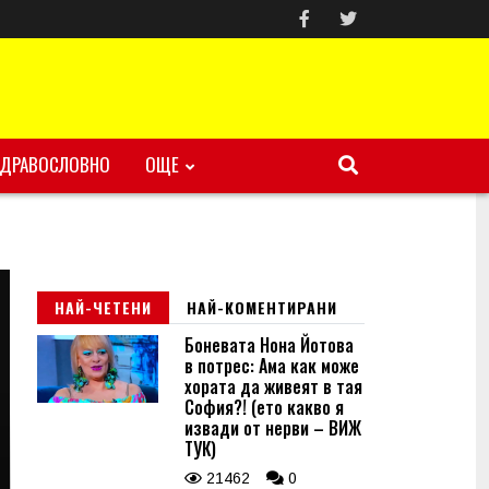
ЗДРАВОСЛОВНО
ОЩЕ
НАЙ-ЧЕТЕНИ
НАЙ-КОМЕНТИРАНИ
Боневата Нона Йотова
в потрес: Ама как може
хората да живеят в тая
София?! (ето какво я
извади от нерви – ВИЖ
ТУК)
21462
0