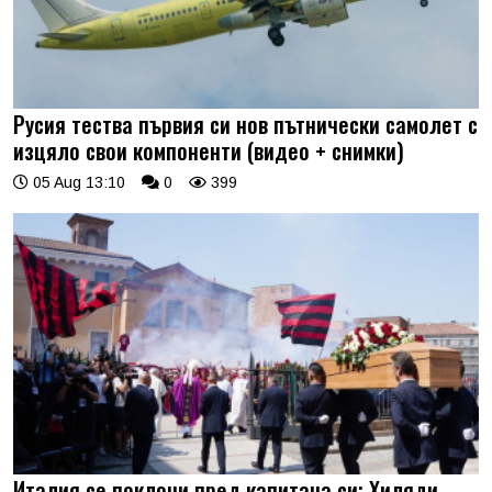
Русия тества първия си нов пътнически самолет с
изцяло свои компоненти (видео + снимки)
05 Aug 13:10
0
399
Италия се поклони пред капитана си: Хиляди