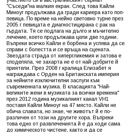
"Съседи"на малкия екран. След това Кайли
Миноуг продължава да гради кариера като поп-
певица. По време на нейно световно турне през
2005 г певицата е диагностицирана с рак на
гърдата. Тя се подлага на дълго и мъчително
лечение, което продължава цели две години.
Въпреки всичко Кайли е борбена и успява да се
справи с болестта и се връща на сцената.
Звездата страда от хипергликемия и затова е
споделяла, че захарта не е от най-добрите й
приятели. През 2008 г кралица Елизабет я
награждава с Орден на Британската империя
за нейните изключителни заслуги към
съвременната музика. В класацията "Най-
великите жени в музиката за всички времена"
през 2012 година музикалният канал VH1
поставя Кайли Миноуг на 47 място. Кайли не
обича славата, но знае, че животът й е по-
различен от този на другите хора. Въпреки
това едно от развлеченията й е да ходи сама
до химическото чистене, както и да се