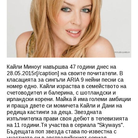
Кайли Миноуг навършва 47 години днес на
28.05.2015г[/caption] на своите почитатели. В
класацията за сингъли ARIA 9 нейни песни са
номер едно. Кайли израства в семейството на
счетоводител и балерина, с шотландски и
ирландски корени. Майка й има големи амбиции
и праща двете си момичета Кайли и Дани на
редица кастинги за деца. Звездната
изпълнителка прави своя дебют в телевизията
на 11 години.Тя участва в сериала "Skyways".
Бъдещата поп звезда става по-известна с
участието си в австралийският сериал