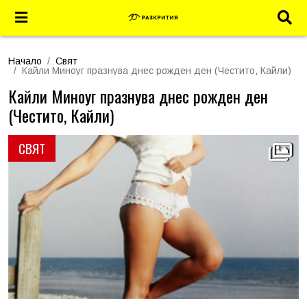
Начало
Свят
Кайли Миноуг празнува днес рожден ден (Честито, Кайли)
Кайли Миноуг празнува днес рожден ден
(Честито, Кайли)
СВЯТ