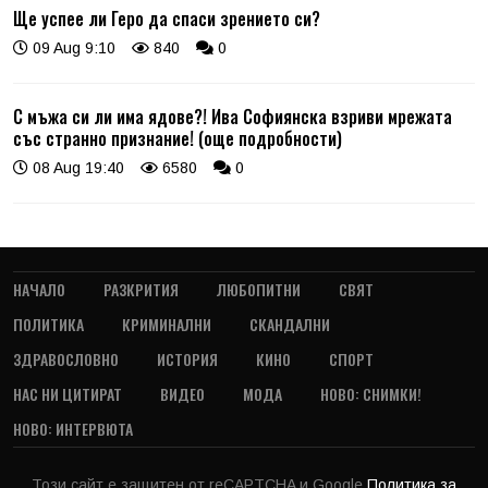
Ще успее ли Геро да спаси зрението си?
09 Aug 9:10
840
0
С мъжа си ли има ядове?! Ива Софиянска взриви мрежата
със странно признание! (още подробности)
08 Aug 19:40
6580
0
НАЧАЛО
РАЗКРИТИЯ
ЛЮБОПИТНИ
СВЯТ
ПОЛИТИКА
КРИМИНАЛНИ
СКАНДАЛНИ
ЗДРАВОСЛОВНО
ИСТОРИЯ
КИНО
СПОРТ
НАС НИ ЦИТИРАТ
ВИДЕО
МОДА
НОВО: СНИМКИ!
НОВО: ИНТЕРВЮТА
Този сайт е защитен от reCAPTCHA и Google
Политика за