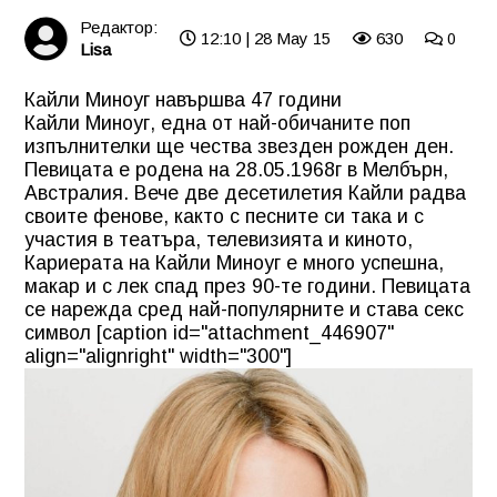
Редактор:
12:10 | 28 May 15
630
0
Lisa
Кайли Миноуг навършва 47 години
Кайли Миноуг, една от най-обичаните поп
изпълнителки ще чества звезден рожден ден.
Певицата е родена на 28.05.1968г в Мелбърн,
Австралия. Вече две десетилетия Кайли радва
своите фенове, както с песните си така и с
участия в театъра, телевизията и киното,
Кариерата на Кайли Миноуг е много успешна,
макар и с лек спад през 90-те години. Певицата
се нарежда сред най-популярните и става секс
символ [caption id="attachment_446907"
align="alignright" width="300"]