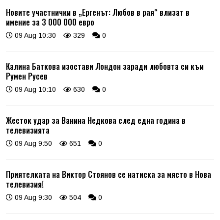
Новите участнички в „Ергенът: Любов в рая“ влизат в
имение за 3 000 000 евро
09 Aug 10:30
329
0
Калина Баткова изостави Лондон заради любовта си към
Румен Русев
09 Aug 10:10
630
0
Жесток удар за Ванина Недкова след една година в
телевизията
09 Aug 9:50
651
0
Приятелката на Виктор Стоянов се натиска за място в Нова
телевизия!
09 Aug 9:30
504
0