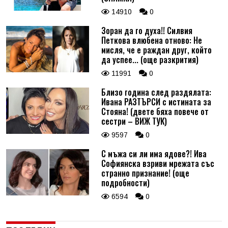
14910
0
Зоран да го духа!! Силвия
Петкова влюбена отново: Не
мисля, че е раждан друг, който
да успее... (още разкрития)
11991
0
Близо година след раздялата:
Ивана РАЗТЪРСИ с истината за
Стояна! (двете бяха повече от
сестри – ВИЖ ТУК)
9597
0
С мъжа си ли има ядове?! Ива
Софиянска взриви мрежата със
странно признание! (още
подробности)
6594
0