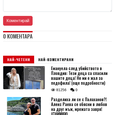
0 КОМЕНТАРА
НАЙ-ЧЕТЕНИ
НАЙ-КОМЕНТИРАНИ
Емануела след убийството в
Пловдив: Тези деца са спасили
вашите деца! Не ми е жал за
педофила! (още подробности)
81256
0
Разделиха ли се с Палаханов?!
Алекс Раева се обясни в любов
на друг мъж, мрежата завря!
(СНИМКИ)