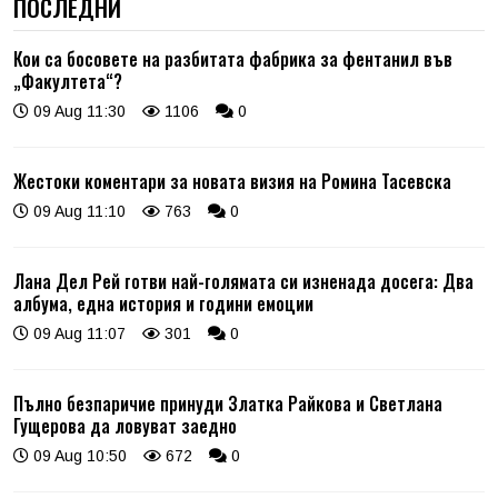
ПОСЛЕДНИ
Кои са босовете на разбитата фабрика за фентанил във
„Факултета“?
09 Aug 11:30
1106
0
Жестоки коментари за новата визия на Ромина Тасевска
09 Aug 11:10
763
0
Лана Дел Рей готви най-голямата си изненада досега: Два
албума, една история и години емоции
09 Aug 11:07
301
0
Пълно безпаричие принуди Златка Райкова и Светлана
Гущерова да ловуват заедно
09 Aug 10:50
672
0