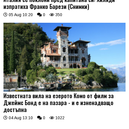
изпратиха Франко Барези (Снимки)
05 Aug 10:20
0
350
Известната вила на езерото Комо от филм за
Джеймс Бонд е на пазара - и е изненадващо
достъпна
04 Aug 13:10
0
1022