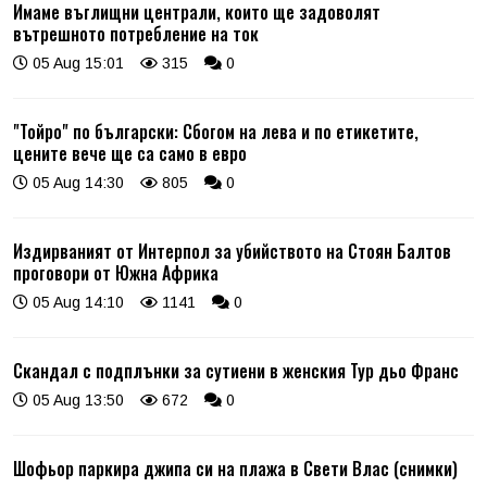
Имаме въглищни централи, които ще задоволят
вътрешното потребление на ток
05 Aug 15:01
315
0
"Тойро" по български: Сбогом на лева и по етикетите,
цените вече ще са само в евро
05 Aug 14:30
805
0
Издирваният от Интерпол за убийството на Стоян Балтов
проговори от Южна Африка
05 Aug 14:10
1141
0
Скандал с подплънки за сутиени в женския Тур дьо Франс
05 Aug 13:50
672
0
Шофьор паркира джипа си на плажа в Свети Влас (снимки)