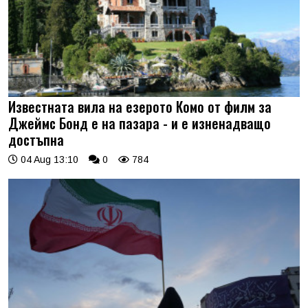
Известната вила на езерото Комо от филм за
Джеймс Бонд е на пазара - и е изненадващо
достъпна
04 Aug 13:10
0
784