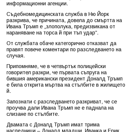
информационни агенции.
Съдебномедицинската служба в Ню Йорк
разкрива, че причината, довела до смъртта на
Ивана Тръмп е „злополука, предизвикана от
нараняване на торса й при тъп удар“.
От службата обаче категорично отказват да
правят повече коментари по разследването на
случая.
Припомняме, че в четвъртък полицейски
говорител разкри, че първата съпруга на
бившия американски президент Доналд Тръмп
е била открита мъртва на стълбите в жилището
й.
Запознати с разследването разкриват, че се
проучва дали Ивана Тръмп не е паднала на
слизане по стълбите.
Двамата с Доналд Тръмп имат трима
наследници – Доналд младши, Иванка и Ерик.