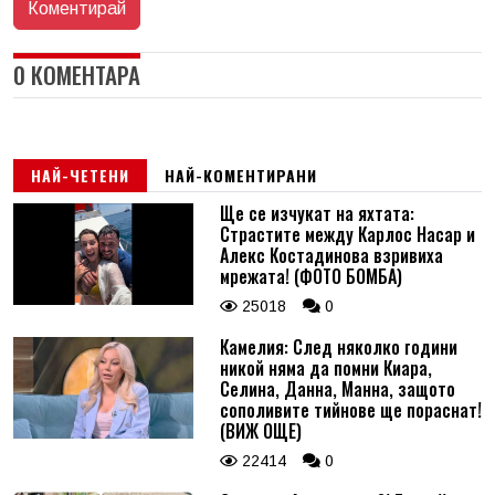
0 КОМЕНТАРА
НАЙ-ЧЕТЕНИ
НАЙ-КОМЕНТИРАНИ
Ще се изчукат на яхтата:
Страстите между Карлос Насар и
Алекс Костадинова взривиха
мрежата! (ФОТО БОМБА)
25018
0
Камелия: След няколко години
никой няма да помни Киара,
Селина, Данна, Манна, защото
сополивите тийнове ще пораснат!
(ВИЖ ОЩЕ)
22414
0