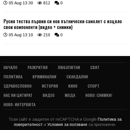
05 Aug 13:30
812
0
Русия тества първия си нов пътнически самолет с изцяло
свои компоненти (видео + снимки)
05 Aug 13:10
210
0
НАЧАЛО
РАЗКРИТИЯ
ЛЮБОПИТНИ
СВЯТ
ПОЛИТИКА
КРИМИНАЛНИ
СКАНДАЛНИ
ЗДРАВОСЛОВНО
ИСТОРИЯ
КИНО
СПОРТ
НАС НИ ЦИТИРАТ
ВИДЕО
МОДА
НОВО: СНИМКИ!
НОВО: ИНТЕРВЮТА
Този сайт е защитен от reCAPTCHA и Google
Политика за
поверителност
и
Условия за ползване
са приложени.