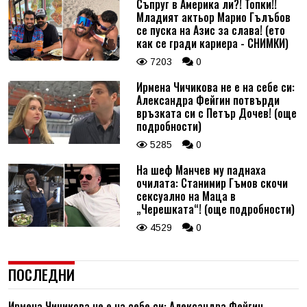
Съпруг в Америка ли?! Топки!!
Младият актьор Марио Гълъбов
се пуска на Азис за слава! (ето
как се гради кариера - СНИМКИ)
7203
0
Ирмена Чичикова не е на себе си:
Александра Фейгин потвърди
връзката си с Петър Дочев! (още
подробности)
5285
0
На шеф Манчев му паднаха
очилата: Станимир Гъмов скочи
сексуално на Маца в
„Черешката“! (още подробности)
4529
0
ПОСЛЕДНИ
Ирмена Чичикова не е на себе си: Александра Фейгин