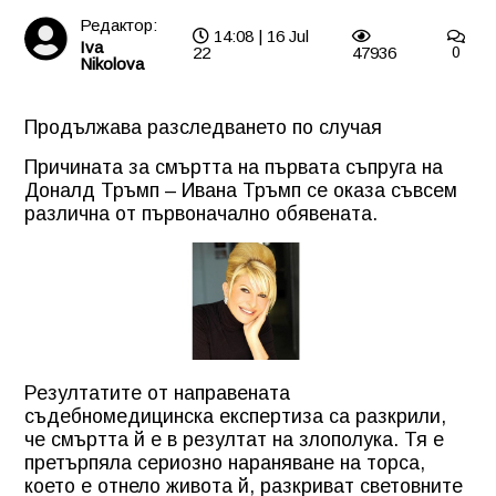
Редактор:
14:08 | 16 Jul
Iva
22
47936
0
Nikolova
Продължава разследването по случая
Причината за смъртта на първата съпруга на
Доналд Тръмп – Ивана Тръмп се оказа съвсем
различна от първоначално обявената.
Резултатите от направената
съдебномедицинска експертиза са разкрили,
че смъртта й е в резултат на злополука. Тя е
претърпяла сериозно нараняване на торса,
което е отнело живота й, разкриват световните