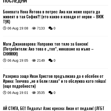
ПОСЛЕДНИ
Боневата Нона Йотова в потрес: Ама как може хората да
живеят в тая София?! (ето какво я извади от нерви – ВИЖ
ТУК)
06 Aug 19:08
7133
0
Маги Джанаварова: Направих топ тяло за бански!
(Потребители: Ако това е „топ“, минаваме на мъже –
СНИМКИ)
06 Aug 19:05
2149
0
Разкриха защо Иван Христов продължава да е обсебен от
Ирина: Тенчева „не я боли глава“ и го обслужва като гейша!
(още подробности)
06 Aug 19:01
3535
0
АЙ СТИГА, БЕ!! Педалът Азис кресна: Аман от педали! (ЛГБТ