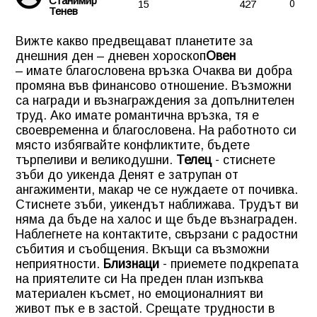
Станимир
15
427
0
Тенев
Вижте какво предвещават планетите за
днешния ден – дневен хороскоп
Овен
–
имате благословена връзка
Очаква ви добра
промяна във финансово отношение. Възможни
са награди и възнаграждения за допълнителен
труд. Ако имате романтична връзка, тя е
своевременна и благословена. На работното си
място избягвайте конфликтите, бъдете
търпеливи и великодушни.
Телец
-
стиснете
зъби до уикенда
Денят е затрупан от
ангажименти, макар че се нуждаете от почивка.
Стиснете зъби, уикендът наближава. Трудът ви
няма да бъде на халос и ще бъде възнаграден.
Наблегнете на контактите, свързани с радостни
събития и съобщения. Вкъщи са възможни
неприятности.
Близнаци
-
приемете подкрепата
на приятелите си
На преден план изпъква
материален късмет, но емоционалният ви
живот пък е в застой. Срещате трудности в