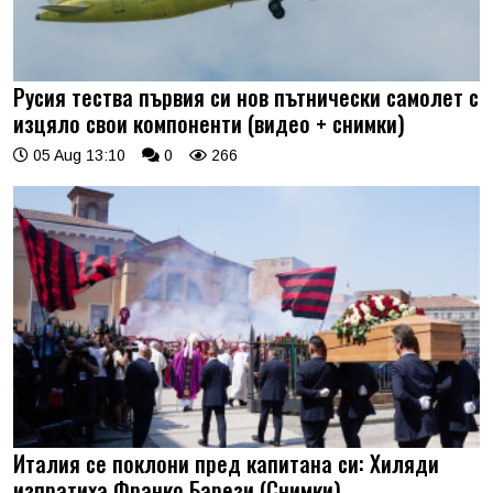
Русия тества първия си нов пътнически самолет с
изцяло свои компоненти (видео + снимки)
05 Aug 13:10
0
266
Италия се поклони пред капитана си: Хиляди
изпратиха Франко Барези (Снимки)