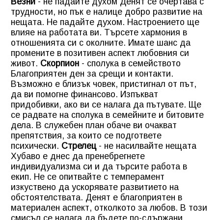
Везни
-
не падайте духом
Денят се очертава с
трудности, но пък е налице добро развитие на
нещата. Не падайте духом. Настроението ще
влияе на работата ви. Търсете хармония в
отношенията си с околните. Имате шанс да
промените в позитивен аспект любовния си
живот.
Скорпион
-
сполука в семейството
Благоприятен ден за срещи и контакти.
Възможно е близък човек, пристигнал от път,
да ви помогне финансово. Изпъкват
придобивки, ако ви се налага да пътувате. Ще
се радвате на сполука в семейните и битовите
дела. В служебен план обаче ви очакват
препятствия, за които се подгответе
психически.
Стрелец
-
не насилвайте нещата
Хубаво е днес да пренебрегнете
индивидуализма си и да търсите работа в
екип. Не се опитвайте с темперамент
изкуствено да ускорявате развитието на
обстоятелствата. Денят е благоприятен в
материален аспект, отколкото за любов. В този
смисъл се налага да бъдете по-сдържани.