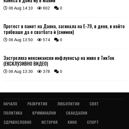
намеса в дома му в Маями
06 Aug 14:10
602
0
Протест в памет на Даяна, загинала на Е-79, в деня, в който
трябваше да е сватбата ѝ (снимки)
06 Aug 13:50
574
0
Застреляха мексикански инфлуенсър на живо в ТикТок
(ЕКСКЛУЗИВНО ВИДЕО)
06 Aug 13:30
378
0
НАЧАЛО
РАЗКРИТИЯ
ЛЮБОПИТНИ
СВЯТ
ПОЛИТИКА
КРИМИНАЛНИ
СКАНДАЛНИ
ЗДРАВОСЛОВНО
ИСТОРИЯ
КИНО
СПОРТ