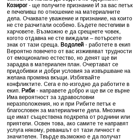
Козирог
-
ще получите признание
И за вас петък
е печеливш по отношение на материалните
дела. Очаквате уважение и признание, на които
не сте разчитали особено. Бъдете пестеливи в
харчовете. Възможно е да срещнете човек,
когото отдавна не сте виждали – потърсете
знак от тази среща.
Водолей
-
работете в екип
Вероятно повечето от вас изживяват трудности
от емоционално естество, но денят ще ви
зарадва в материален план. Очертават се
придобивки и добри условия за извършване на
желана промяна вкъщи. Избягвайте
конфликтите. Сега е по-изгодно да работите в
екип.
Риби
-
направете добро и ще ви се върне
Има вероятност за здравословни
неразположения, но и при Рибите петък е
благословен за материалните дела. Мнозина
ще имат съществена подкрепа от роднини или
приятели. Освен това, ако самите те направят
услуга някому, реваншът от тази личност е
значителен. Твърде възможно е да получат