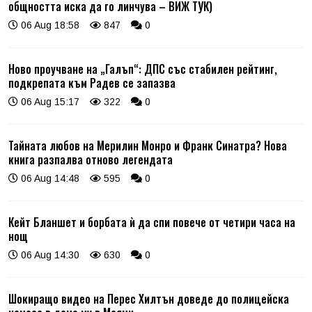
общността иска да го линчува – ВИЖ ТУК)
06 Aug 18:58
847
0
Ново проучване на „Галъп“: ДПС със стабилен рейтинг,
подкрепата към Радев се запазва
06 Aug 15:17
322
0
Тайната любов на Мерилин Монро и Франк Синатра? Нова
книга разпалва отново легендата
06 Aug 14:48
595
0
Кейт Бланшет и борбата ѝ да спи повече от четири часа на
нощ
06 Aug 14:30
630
0
Шокиращо видео на Перес Хилтън доведе до полицейска