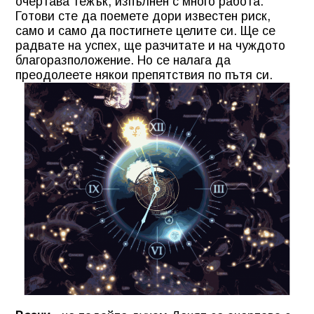
очертава тежък, изпълнен с много работа.
Готови сте да поемете дори известен риск,
само и само да постигнете целите си. Ще се
радвате на успех, ще разчитате и на чуждото
благоразположение. Но се налага да
преодолеете някои препятствия по пътя си.