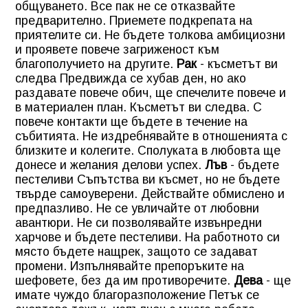
общуването. Все пак не се отказвайте
предварително. Приемете подкрепата на
приятелите си. Не бъдете толкова амбициозни
и проявете повече загриженост към
благополучието на другите.
Рак
-
късметът ви
следва
Предвижда се хубав ден, но ако
раздавате повече обич, ще спечелите повече и
в материален план. Късметът ви следва. С
повече контакти ще бъдете в течение на
събитията. Не издребнявайте в отношенията с
близките и колегите. Сполуката в любовта ще
донесе и желания делови успех.
Лъв
-
бъдете
пестеливи
Съпътства ви късмет, но не бъдете
твърде самоуверени. Действайте обмислено и
предпазливо. Не се увличайте от любовни
авантюри. Не си позволявайте извънредни
харчове и бъдете пестеливи. На работното си
място бъдете нащрек, защото се задават
промени. Изпълнявайте препоръките на
шефовете, без да им противоречите.
Дева
-
ще
имате чуждо благоразположение
Петък се