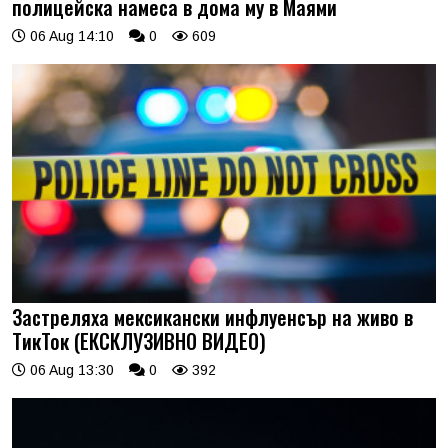
полицейска намеса в дома му в Маями
06 Aug 14:10
0
609
Застреляха мексикански инфлуенсър на живо в
ТикТок (ЕКСКЛУЗИВНО ВИДЕО)
06 Aug 13:30
0
392