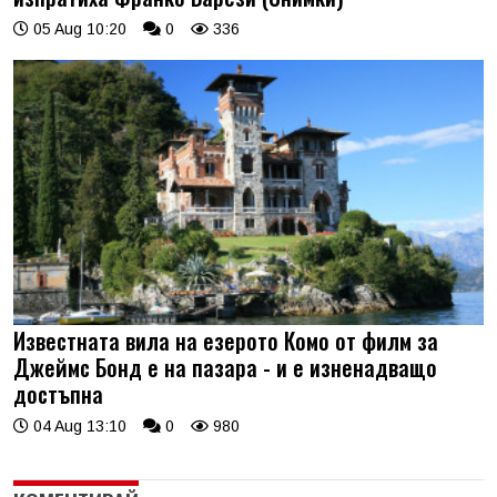
05 Aug 10:20
0
336
Известната вила на езерото Комо от филм за
Джеймс Бонд е на пазара - и е изненадващо
достъпна
04 Aug 13:10
0
980