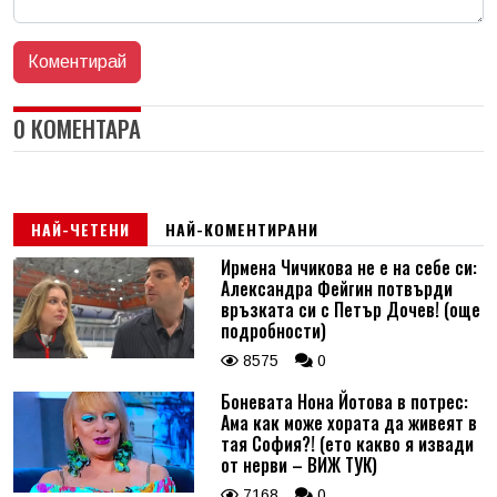
0 КОМЕНТАРА
НАЙ-ЧЕТЕНИ
НАЙ-КОМЕНТИРАНИ
Ирмена Чичикова не е на себе си:
Александра Фейгин потвърди
връзката си с Петър Дочев! (още
подробности)
8575
0
Боневата Нона Йотова в потрес:
Ама как може хората да живеят в
тая София?! (ето какво я извади
от нерви – ВИЖ ТУК)
7168
0