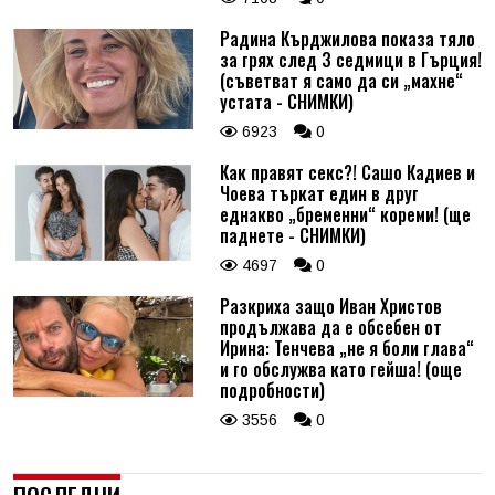
Радина Кърджилова показа тяло
за грях след 3 седмици в Гърция!
(съветват я само да си „махне“
устата - СНИМКИ)
6923
0
Как правят секс?! Сашо Кадиев и
Чоева търкат един в друг
еднакво „бременни“ кореми! (ще
паднете - СНИМКИ)
4697
0
Разкриха защо Иван Христов
продължава да е обсебен от
Ирина: Тенчева „не я боли глава“
и го обслужва като гейша! (още
подробности)
3556
0