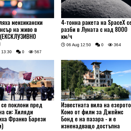
ляха мексикански
4-тонна ракета на SpaceX с
нсър на живо в
разби в Луната с над 8000
 (ЕКСКЛУЗИВНО
км/ч
)
06 Aug 12:50
0
364
 13:30
0
567
 се поклони пред
Известната вила на езерот
на си: Хиляди
Комо от филм за Джеймс
иха Франко Барези
Бонд е на пазара - и е
и)
изненадващо достъпна