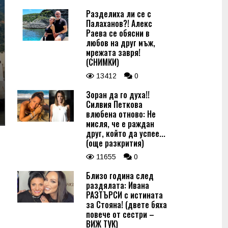
Разделиха ли се с
Палаханов?! Алекс
Раева се обясни в
любов на друг мъж,
мрежата завря!
(СНИМКИ)
13412
0
Зоран да го духа!!
Силвия Петкова
влюбена отново: Не
мисля, че е раждан
друг, който да успее...
(още разкрития)
11655
0
Близо година след
раздялата: Ивана
РАЗТЪРСИ с истината
за Стояна! (двете бяха
повече от сестри –
ВИЖ ТУК)