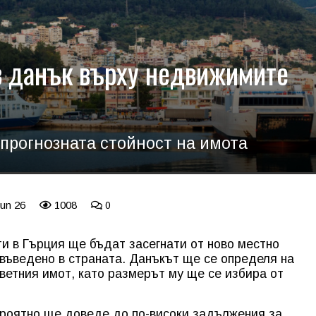
в данък върху недвижимите
 прогнозната стойност на имота
Jun 26
1008
0
и в Гърция ще бъдат засегнати от ново местно
 въведено в страната. Данъкът ще се определя на
тветния имот, като размерът му ще се избира от
роятно ще доведе до по-високи задължения за