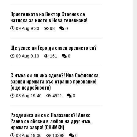
Приятелката на Виктор Стоянов се
натиска за място в Нова телевизия!
09 Aug 9:30
98
0
Ще успее ли Геро да спаси зрението си?
09 Aug 9:10
161
0
С мъжа си ли има ядове?! Ива Софиянска
взриви мрежата със странно признание!
(още подробности)
08 Aug 19:40
4921
0
Разделиха ли се с Палаханов?! Алекс
Раева се обясни в любов на друг мъж,
мрежата завря! (СНИМКИ)
08 Aug 19:06
13398
0