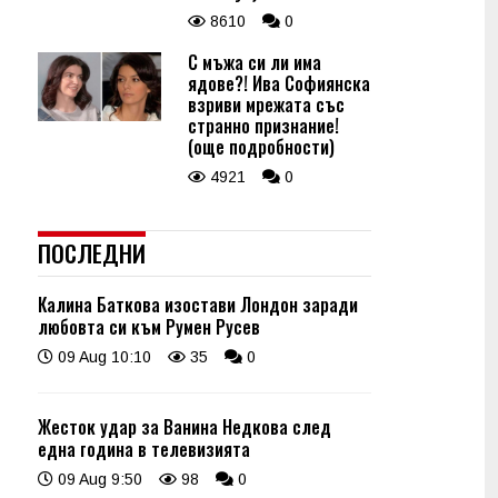
8610
0
С мъжа си ли има
ядове?! Ива Софиянска
взриви мрежата със
странно признание!
(още подробности)
4921
0
ПОСЛЕДНИ
Калина Баткова изостави Лондон заради
любовта си към Румен Русев
09 Aug 10:10
35
0
Жесток удар за Ванина Недкова след
една година в телевизията
09 Aug 9:50
98
0