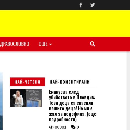
ЗДРАВОСЛОВНО
ОЩЕ
НАЙ-ЧЕТЕНИ
НАЙ-КОМЕНТИРАНИ
Емануела след
убийството в Пловдив:
Тези деца са спасили
вашите деца! Не ми е
жал за педофила! (още
подробности)
80381
0