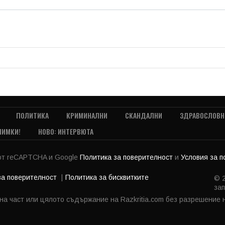
ПОЛИТИКА
КРИМИНАЛНИ
СКАНДАЛНИ
ЗДРАВОСЛОВН
НИМКИ!
НОВО: ИНТЕРВЮТА
 от reCAPTCHA и Google
Политика за поверителност
и
Условия за 
за поверителност
Политика за бисквитките
© 2
зап
 на част или цялото съдържание на Razkritia.com без разрешение