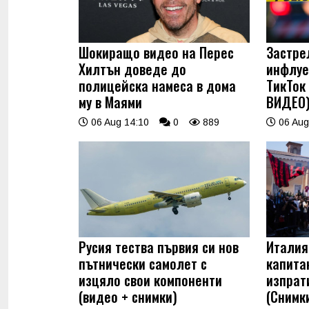
Шокиращо видео на Перес
Застре
Хилтън доведе до
инфлуе
полицейска намеса в дома
ТикТок
му в Маями
ВИДЕО
06 Aug 14:10
0
889
06 Aug
Русия тества първия си нов
Италия
пътнически самолет с
капита
изцяло свои компоненти
изпрат
(видео + снимки)
(Снимк