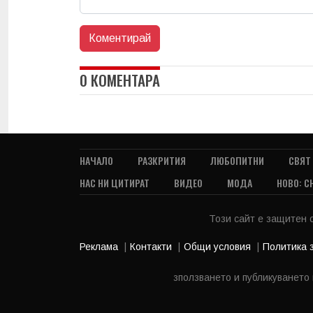
0 КОМЕНТАРА
НАЧАЛО
РАЗКРИТИЯ
ЛЮБОПИТНИ
СВЯТ
НАС НИ ЦИТИРАТ
ВИДЕО
МОДА
НОВО: С
Този сайт е защитен
Реклама
Контакти
Общи условия
Политика 
зползването и публикуването