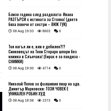
Близо година след раздялата: Ивана
РАЗТЪРСИ с истината за Стояна! (двете
бяха повече от сестри – ВИЖ ТУК)
08 Aug 19:03
8603
0
Тоя нагъл ли е, или е дебилен?!?
Синковецът на Тони Стораро шпори без
книжка в Слънчака! (Емрах е за пандиза -
СНИМКИ)
08 Aug 19:00
4774
0
Николай Попов за фалшивия пиар на адв.
Димитър Марковски: ТОЗИ ЧОВЕК Е
УНИКАЛЕН РОБИН ХУД
08 Aug 18:08
2373
0