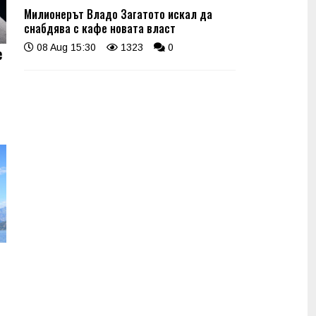
Милионерът Владо Загатото искал да
снабдява с кафе новата власт
08 Aug 15:30
1323
0
е
о