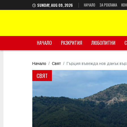
НАЧАЛО
ЗА РЕКЛАМА
КОН
SUNDAY, AUG 09, 2026
НАЧАЛО
РАЗКРИТИЯ
ЛЮБОПИТНИ
С
Начало
Свят
Гърция въвежда нов данък вър
СВЯТ