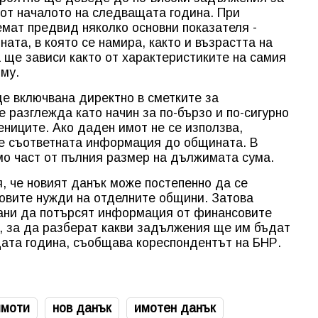
 от началото на следващата година. При
емат предвид няколко основни показателя -
ната, в която се намира, както и възрастта на
а ще зависи както от характеристиките на самия
 му.
е включвана директно в сметките за
 разглежда като начин за по-бързо и по-сигурно
ениците. Ако даден имот не се използва,
е съответната информация до общината. В
мо част от пълния размер на дължимата сума.
, че новият данък може постепенно да се
овите нужди на отделните общини. Затова
вани да потърсят информация от финансовите
, за да разберат какви задължения ще им бъдат
щата година, съобщава кореспондентът на БНР.
имоти
нов данък
имотен данък