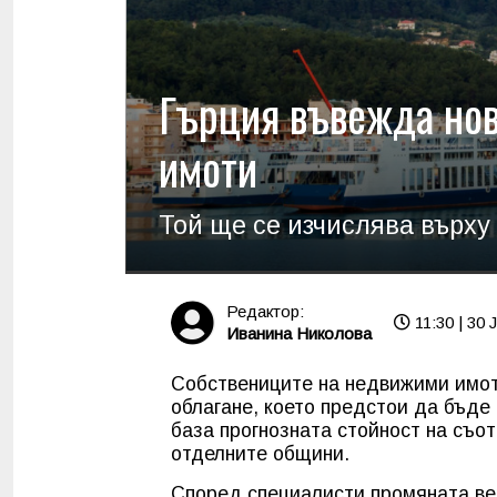
Гърция въвежда но
имоти
Той ще се изчислява върху
Редактор:
11:30 | 30 
Иванина Николова
Собствениците на недвижими имот
облагане, което предстои да бъде
база прогнозната стойност на съо
отделните общини.
Според специалисти промяната ве