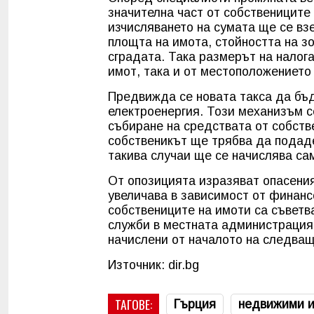
значителна част от собствениците
изчисляването на сумата ще се вз
площта на имота, стойността на зо
сградата. Така размерът на налог
имот, така и от местоположението
Предвижда се новата такса да бъд
електроенергия. Този механизъм се
събиране на средствата от собств
собственикът ще трябва да подад
такива случаи ще се начислява са
От опозицията изразяват опасения
увеличава в зависимост от финанс
собствениците на имоти са съвет
служби в местната администрация
начислени от началото на следва
Източник: dir.bg
ТАГОВЕ:
Гърция
недвижими 