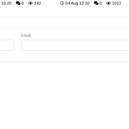
 10:20
0
343
04 Aug 13:10
0
1022
Email