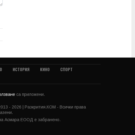
О
ИСТОРИЯ
КИНО
СПОРТ
ползване
са приложени.
013 - 2026 | Разкрития.КОМ - Всички права
азени.
 на Асмара ЕООД е забранено.