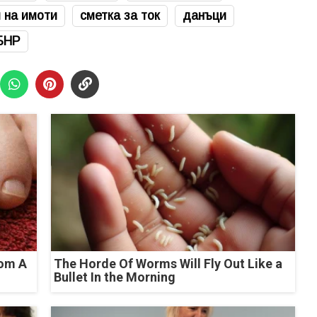
 на имоти
сметка за ток
данъци
БНР
rom A
The Horde Of Worms Will Fly Out Like a
Bullet In the Morning