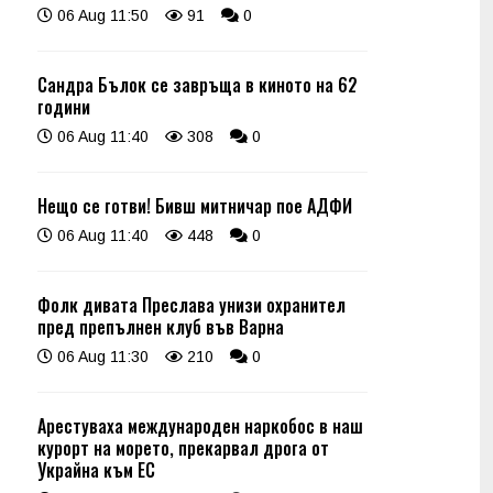
06 Aug 11:50
91
0
Сандра Бълок се завръща в киното на 62
години
06 Aug 11:40
308
0
Нещо се готви! Бивш митничар пое АДФИ
06 Aug 11:40
448
0
Фолк дивата Преслава унизи охранител
пред препълнен клуб във Варна
06 Aug 11:30
210
0
Арестуваха международен наркобос в наш
курорт на морето, прекарвал дрога от
Украйна към ЕС