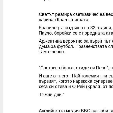
Светът реагира светкавично на вес
наричан Крал на играта.
Бразилецът издъхна на 82 години,
Пауло, борейки се с поредната ата
Аржентина вероятно за първи път о
дума за футбол. Празненствата сл
там е черно.
"Световна болка, отиде си Пеле",
И още от него: "Най-големият ни с
първият, когото нарекоха суперзв
сега си отива и О Рей (Краля, от п
Тъжни дни."
Английската медия BBC загърби вс