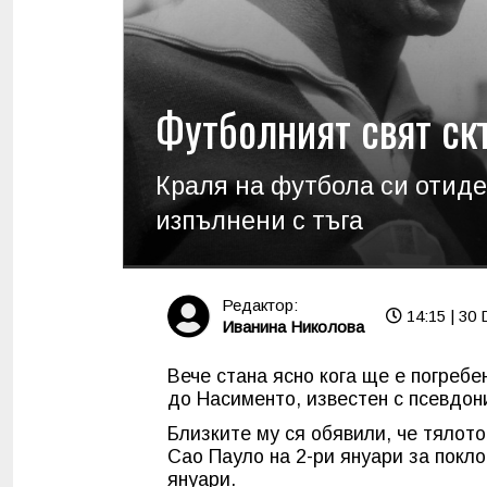
Футболният свят ск
Краля на футбола си отиде 
изпълнени с тъга
Редактор:
14:15 | 30 
Иванина Николова
Вече стана ясно кога ще е погреб
до Насименто, известен с псевдон
Близките му ся обявили, че тялот
Сао Пауло на 2-ри януари за покло
януари.