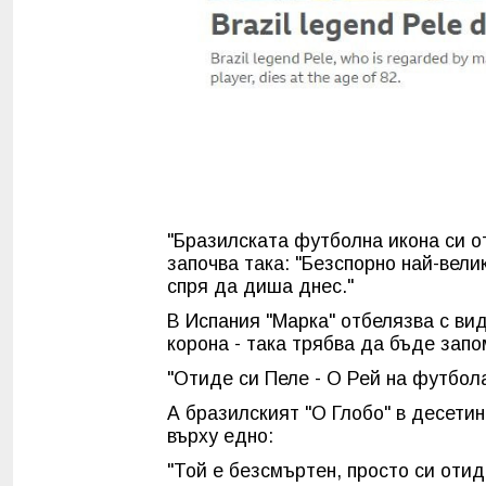
"Бразилската футболна икона си о
започва така: "Безспорно най-вели
спря да диша днес."
В Испания "Марка" отбелязва с вид
корона - така трябва да бъде запо
"Отиде си Пеле - О Рей на футбола
А бразилският "О Глобо" в десети
върху едно:
"Той е безсмъртен, просто си отид