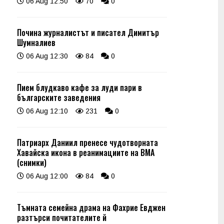
06 Aug 12:50
70
0
Почина журналистът и писател Димитър
Шумналиев
06 Aug 12:30
84
0
Пием блудкаво кафе за луди пари в
българските заведения
06 Aug 12:10
231
0
Патриарх Даниил пренесе чудотворната
Хавайска икона в реанимациите на ВМА
(снимки)
06 Aug 12:00
84
0
Тъмната семейна драма на Фахрие Евджен
разтърси почитателите й