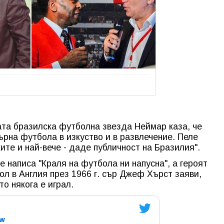
та бразилска футболна звезда Неймар каза, че
ърна футбола в изкуство и в развлечение. Пеле
ите и най-вече - даде публичност на Бразилия".
 написа "Краля на футбола ни напусна", а героят
ол в Англия през 1966 г. сър Джеф Хърст заяви,
о някога е играл.