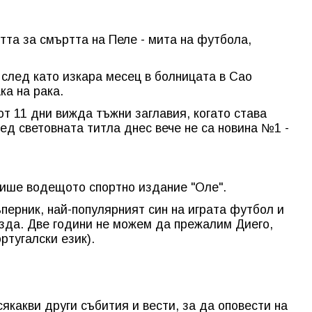
тта за смъртта на Пеле - мита на футбола,
 след като изкара месец в болницата в Сао
ка на рака.
т 11 дни вижда тъжни заглавия, когато става
ед световната титла днес вече не са новина №1 -
 пише водещото спортно издание "Оле".
ъперник, най-популярният син на играта футбол и
езда. Две години не можем да прежалим Диего,
ортугалски език).
якакви други събития и вести, за да оповести на