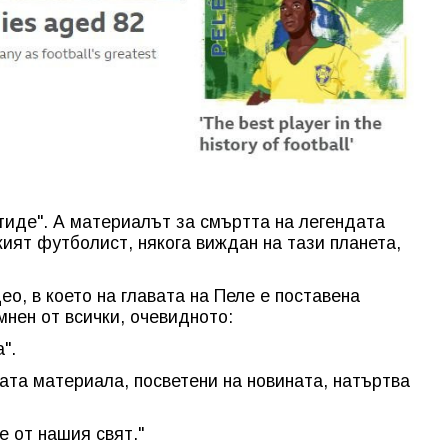
тиде". А материалът за смъртта на легендата
кият футболист, някога виждан на тази планета,
ео, в което на главата на Пеле е поставена
мнен от всички, очевидното:
".
ната материала, посветени на новината, натъртва
е от нашия свят."