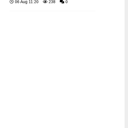
06 Aug 11:20
238
0