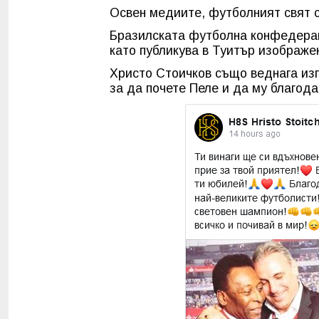
Освен медиите, футболният свят 
Бразилската футболна конфедерац
като публикува в Туитър изображе
Христо Стоичков също веднага изп
за да почете Пеле и да му благодар