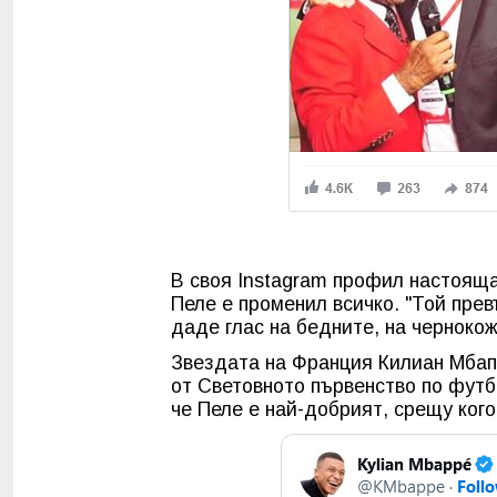
В своя Instagram профил настояща
Пеле е променил всичко. "Той прев
даде глас на бедните, на чернокож
Звездата на Франция Килиан Мбапе
от Световното първенство по футб
че Пеле е най-добрият, срещу когот