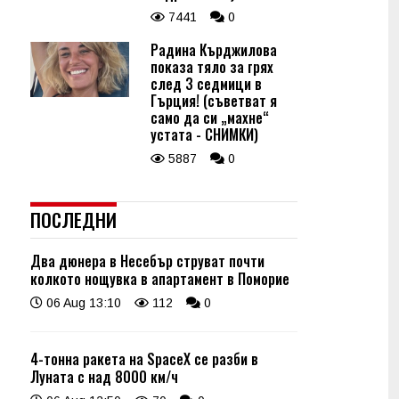
7441
0
Радина Кърджилова
показа тяло за грях
след 3 седмици в
Гърция! (съветват я
само да си „махне“
устата - СНИМКИ)
5887
0
ПОСЛЕДНИ
Два дюнера в Несебър струват почти
колкото нощувка в апартамент в Поморие
06 Aug 13:10
112
0
4-тонна ракета на SpaceX се разби в
Луната с над 8000 км/ч