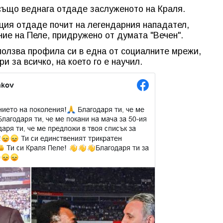
също веднага отдаде заслуженото на Краля.
ия отдаде почит на легендарния нападател,
ние на Пеле, придружено от думата "Вечен".
олзва профила си в една от социалните мрежи,
и за всичко, на което го е научил.