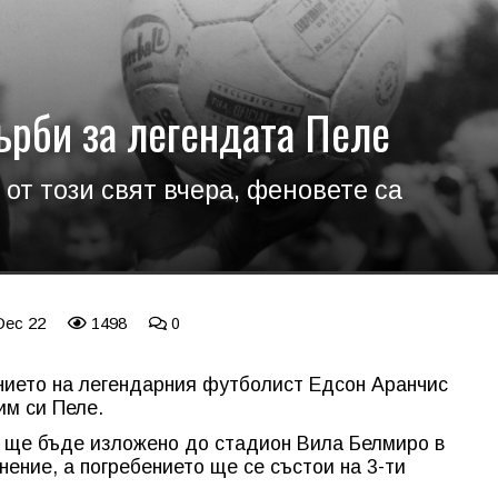
ърби за легендата Пеле
от този свят вчера, феновете са
Dec 22
1498
0
ението на легендарния футболист Едсон Аранчис
им си Пеле.
о ще бъде изложено до стадион Вила Белмиро в
нение, а погребението ще се състои на 3-ти