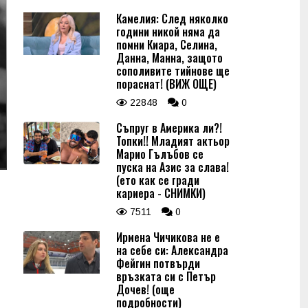
Камелия: След няколко
години никой няма да
помни Киара, Селина,
Данна, Манна, защото
сополивите тийнове ще
пораснат! (ВИЖ ОЩЕ)
22848
0
Съпруг в Америка ли?!
Топки!! Младият актьор
Марио Гълъбов се
пуска на Азис за слава!
(ето как се гради
кариера - СНИМКИ)
7511
0
Ирмена Чичикова не е
на себе си: Александра
Фейгин потвърди
връзката си с Петър
Дочев! (още
подробности)