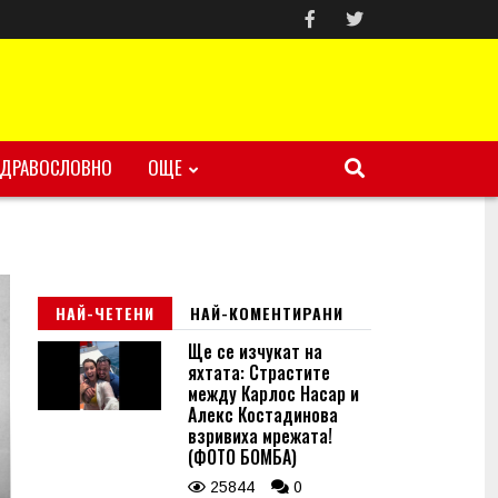
ЗДРАВОСЛОВНО
ОЩЕ
НАЙ-ЧЕТЕНИ
НАЙ-КОМЕНТИРАНИ
Ще се изчукат на
яхтата: Страстите
между Карлос Насар и
Алекс Костадинова
взривиха мрежата!
(ФОТО БОМБА)
25844
0