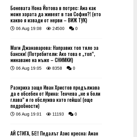
Боневата Нона Йотова в потрес: Ама как
може хората да живеят в тая София?! (ето
какво я извади от нерви – ВИЖ ТУК)
06 Aug 19:08
24500
0
Маги Джанаварова: Направих топ тяло за
бански! (Потребители: Ако това е „топ“,
минаваме на мъже – СНИМКИ)
06 Aug 19:05
8358
0
Разкриха защо Иван Христов продължава
да е обсебен от Ирина: Тенчева „не я боли
глава“ и го обслужва като гейша! (още
подробности)
06 Aug 19:01
11193
0
АЙ СТИГА, БЕ!! Педалът Азис кресна: Аман