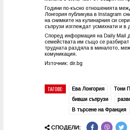
Години по-късно отношенията меж
Лонгория публикува в Instagram сн
на снимките на кулинарния си сер
съпрузи изглеждат усмихнати и в 
Според информация на Daily Mail 
семействата им също се разбират 
трудната раздяла в миналото, меж
комуникация.
Източник: dir.bg
ТАГОВЕ:
Ева Лонгория
Тони 
бивши съпрузи
разв
В търсене на Франция
СПОДЕЛИ: