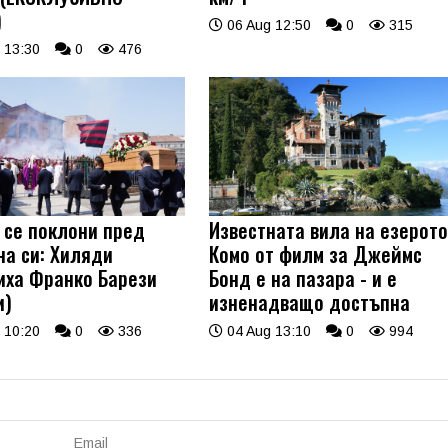
)
06 Aug 12:50
0
315
 13:30
0
476
 се поклони пред
Известната вила на езерот
на си: Хиляди
Комо от филм за Джеймс
иха Франко Барези
Бонд е на пазара - и е
и)
изненадващо достъпна
 10:20
0
336
04 Aug 13:10
0
994
Email