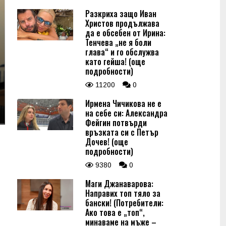
Разкриха защо Иван
Христов продължава
да е обсебен от Ирина:
Тенчева „не я боли
глава“ и го обслужва
като гейша! (още
подробности)
11200
0
Ирмена Чичикова не е
на себе си: Александра
Фейгин потвърди
връзката си с Петър
Дочев! (още
подробности)
9380
0
Маги Джанаварова:
Направих топ тяло за
бански! (Потребители:
Ако това е „топ“,
минаваме на мъже –