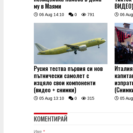
му в Маями
ВИДЕО
06 Aug 14:10
0
791
06 Aug
Русия тества първия си нов
Италия
пътнически самолет с
капита
изцяло свои компоненти
изпрат
(видео + снимки)
(Снимк
05 Aug 13:10
0
315
05 Aug
КОМЕНТИРАЙ
Име
*