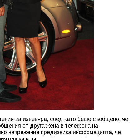
дения за изневяра, след като беше съобщено, че
общения от друга жена в телефона на
лно напрежение предизвика информацията, че
иятелски кръг.