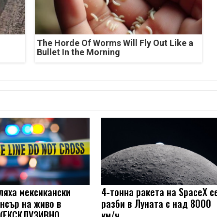
The Horde Of Worms Will Fly Out Like a
Bullet In the Morning
ляха мексикански
4-тонна ракета на SpaceX с
нсър на живо в
разби в Луната с над 8000
 (ЕКСКЛУЗИВНО
км/ч