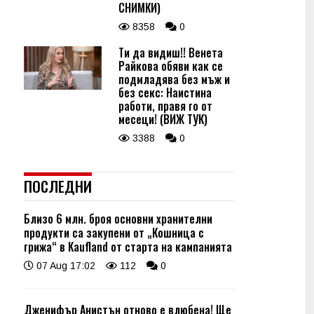
СНИМКИ)
8358
0
Ти да видиш!! Венета
Райкова обяви как се
подмладява без мъж и
без секс: Наистина
работи, правя го от
месеци! (ВИЖ ТУК)
3388
0
ПОСЛЕДНИ
Близо 6 млн. броя основни хранителни
продукти са закупени от „Кошница с
грижа“ в Kaufland от старта на кампанията
07 Aug 17:02
112
0
Дженифър Анистън отново е влюбена! Ще