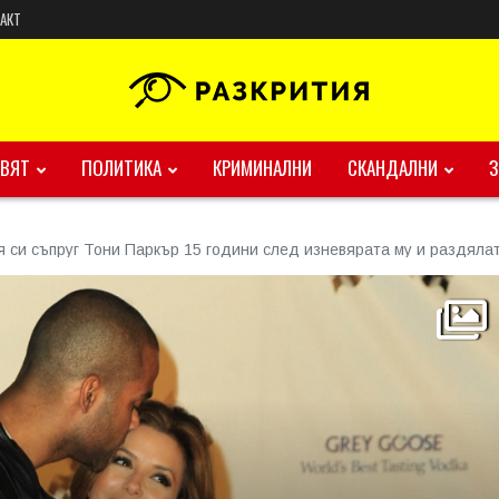
АКТ
ВЯТ
ПОЛИТИКА
КРИМИНАЛНИ
СКАНДАЛНИ
я си съпруг Тони Паркър 15 години след изневярата му и раздяла