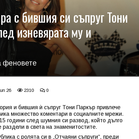
ра с бившия си съпруг Тони
лед изневярата му и
а феновете
Jun 26
2310
0
ория и бившия ѝ съпруг Тони Паркър привлече
вика множество коментари в социалните мрежи.
15 години след шумния си развод, който дълго
 раздели в света на знаменитостите.
блика с ролята си в „Отчаяни съпруги“, преди