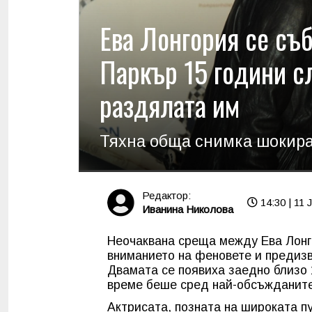
Ева Лонгория се съб
Паркър 15 години с
раздялата им
Тяхна обща снимка шокир
Редактор:
14:30 | 11 
Иванина Николова
Неочаквана среща между Ева Лонг
вниманието на феновете и предиз
Двамата се появиха заедно близо 
време беше сред най-обсъжданите
Актрисата, позната на широката пу