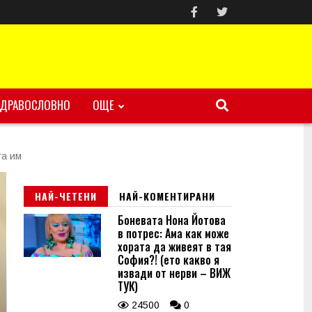
ЗДРАВОСЛОВНО
ОЩЕ
та им
НАЙ-ЧЕТЕНИ
НАЙ-КОМЕНТИРАНИ
Боневата Нона Йотова
в потрес: Ама как може
хората да живеят в тая
София?! (ето какво я
извади от нерви – ВИЖ
ТУК)
24500
0