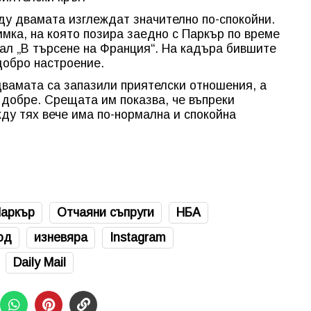
ду двамата изглеждат значително по-спокойни.
имка, на която позира заедно с Паркър по време
иал „В търсене на Франция“. На кадъра бившите
добро настроение.
двамата са запазили приятелски отношения, а
добре. Срещата им показва, че въпреки
ду тях вече има по-нормална и спокойна
Паркър
Отчаяни съпруги
НБА
од
изневяра
Instagram
Daily Mail