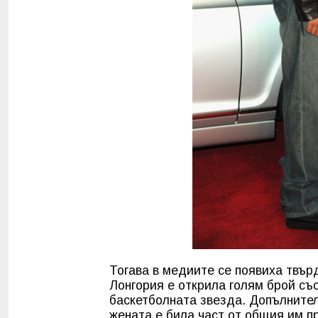
Тогава в медиите се появиха твър
Лонгория е открила голям брой съ
баскетболната звезда. Допълните
жената е била част от общия им пр