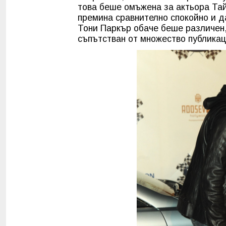
това беше омъжена за актьора Тай
премина сравнително спокойно и д
Тони Паркър обаче беше различен, 
съпътстван от множество публикац