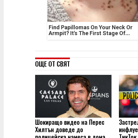
Find Papillomas On Your Neck Or
Armpit? It's The First Stage Of...
ОЩЕ ОТ СВЯТ
Шокиращо видео на Перес
Застре
Хилтън доведе до
инфлуе
полицейска намеса в дома
ТикТок