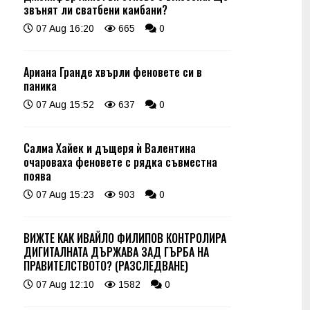
звънят ли сватбени камбани?
07 Aug 16:20
665
0
Ариана Гранде хвърли феновете си в
паника
07 Aug 15:52
637
0
Салма Хайек и дъщеря ѝ Валентина
очароваха феновете с рядка съвместна
поява
07 Aug 15:23
903
0
ВИЖТЕ КАК ИВАЙЛО ФИЛИПОВ КОНТРОЛИРА
ДИГИТАЛНАТА ДЪРЖАВА ЗАД ГЪРБА НА
ПРАВИТЕЛСТВОТО? (РАЗСЛЕДВАНЕ)
07 Aug 12:10
1582
0