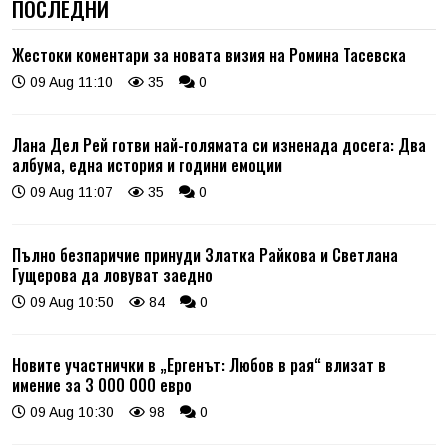
ПОСЛЕДНИ
Жестоки коментари за новата визия на Ромина Тасевска
09 Aug 11:10
35
0
Лана Дел Рей готви най-голямата си изненада досега: Два
албума, една история и години емоции
09 Aug 11:07
35
0
Пълно безпаричие принуди Златка Райкова и Светлана
Гущерова да ловуват заедно
09 Aug 10:50
84
0
Новите участнички в „Ергенът: Любов в рая“ влизат в
имение за 3 000 000 евро
09 Aug 10:30
98
0