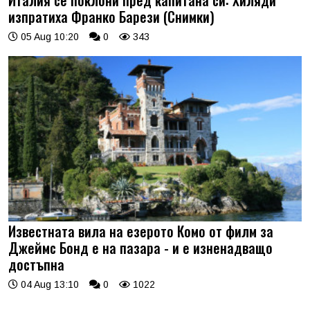
Италия се поклони пред капитана си: Хиляди
изпратиха Франко Барези (Снимки)
05 Aug 10:20
0
343
Известната вила на езерото Комо от филм за
Джеймс Бонд е на пазара - и е изненадващо
достъпна
04 Aug 13:10
0
1022