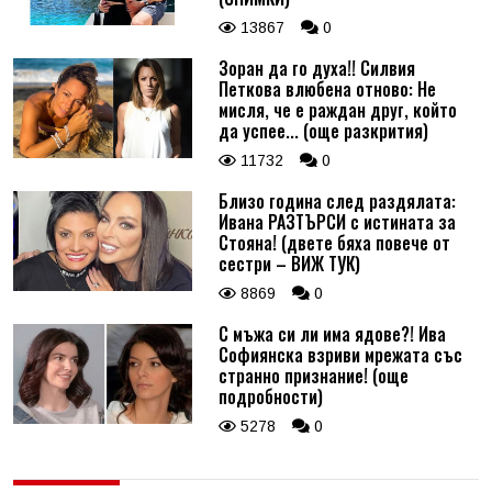
13867
0
Зоран да го духа!! Силвия
Петкова влюбена отново: Не
мисля, че е раждан друг, който
да успее... (още разкрития)
11732
0
Близо година след раздялата:
Ивана РАЗТЪРСИ с истината за
Стояна! (двете бяха повече от
сестри – ВИЖ ТУК)
8869
0
С мъжа си ли има ядове?! Ива
Софиянска взриви мрежата със
странно признание! (още
подробности)
5278
0