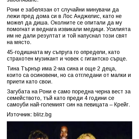
Рони е забелязан от случайни минувачи да
лежи пред дома си в Лос Анджелис, като не
можел да диша. Околните се опитали да му
помогнат и веднага извикали медици. Усилията
им не дали резултат и той напуснал този свят
на място.
45-годишната му съпруга го определи, като
страхотен музикант и човек с гигантско сърце.
Тина Търнър има 2-ма сина и още 2 деца,
които са осиновени, но са отгледани от малки и
приети като свои.
Загубата на Рони е само поредна черна вест за
семейството, тъй като преди 4 години се
самоуби най-големият син на певицата – Крейг.
Източник: blitz.bg