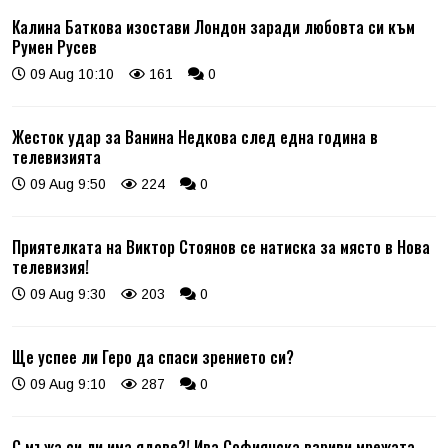
Калина Баткова изостави Лондон заради любовта си към
Румен Русев
09 Aug 10:10
161
0
Жесток удар за Ванина Недкова след една година в
телевизията
09 Aug 9:50
224
0
Приятелката на Виктор Стоянов се натиска за място в Нова
телевизия!
09 Aug 9:30
203
0
Ще успее ли Геро да спаси зрението си?
09 Aug 9:10
287
0
С мъжа си ли има ядове?! Ива Софиянска взриви мрежата