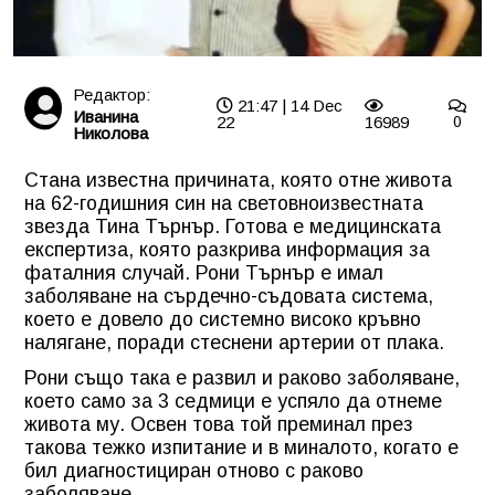
Редактор:
21:47 | 14 Dec
Иванина
22
16989
0
Николова
Стана известна причината, която отне живота
на 62-годишния син на световноизвестната
звезда Тина Търнър. Готова е медицинската
експертиза, която разкрива информация за
фаталния случай. Рони Търнър е имал
заболяване на сърдечно-съдовата система,
което е довело до системно високо кръвно
налягане, поради стеснени артерии от плака.
Рони също така е развил и раково заболяване,
което само за 3 седмици е успяло да отнеме
живота му. Освен това той преминал през
такова тежко изпитание и в миналото, когато е
бил диагностициран отново с раково
заболяване.