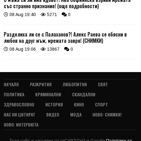
със странно признание! (още подробности)
08 Aug 19:40
5271
0
Разделиха ли се с Палаханов?! Алекс Раева се обясни в
любов на друг мъж, мрежата завря! (СНИМКИ)
08 Aug 19:06
13867
0
НАЧАЛО
РАЗКРИТИЯ
ЛЮБОПИТНИ
СВЯТ
ПОЛИТИКА
КРИМИНАЛНИ
СКАНДАЛНИ
ЗДРАВОСЛОВНО
ИСТОРИЯ
КИНО
СПОРТ
НАС НИ ЦИТИРАТ
ВИДЕО
МОДА
НОВО: СНИМКИ!
НОВО: ИНТЕРВЮТА
Този сайт е защитен от reCAPTCHA и Google
Политика за