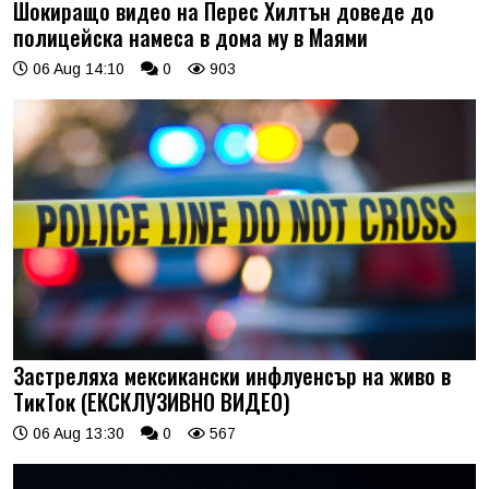
Шокиращо видео на Перес Хилтън доведе до
полицейска намеса в дома му в Маями
06 Aug 14:10
0
903
Застреляха мексикански инфлуенсър на живо в
ТикТок (ЕКСКЛУЗИВНО ВИДЕО)
06 Aug 13:30
0
567