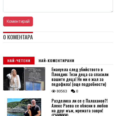
0 КОМЕНТАРА
НАЙ-ЧЕТЕНИ
НАЙ-КОМЕНТИРАНИ
Емануела след убийството в
Пловдив: Тези деца са спасили
вашите деца! Не ми е жал за
педофила! (още подробности)
80563
0
Разделиха ли се с Палаханов?!
Алекс Раева се обясни в любов
на друг мъж, мрежата завря!
(СНИМКИ)