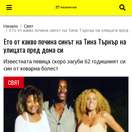
Начало
Свят
Ето от какво почина синът на Тина Търнър на улицата пред 
Ето от какво почина синът на Тина Търнър на
улицата пред дома си
Известната певица скоро загуби 62 годишният си
син от коварна болест
СВЯТ