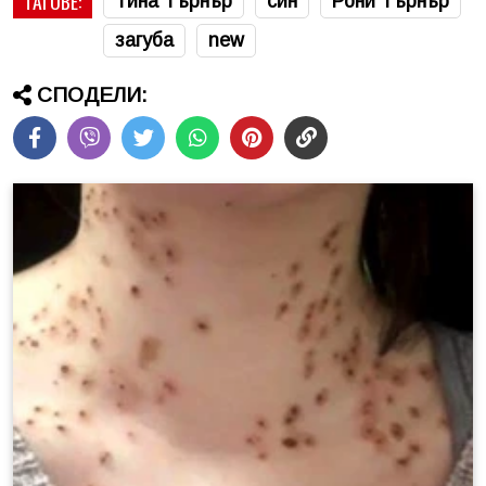
ТАГОВЕ:
Тина Търнър
син
Рони Търнър
загуба
new
СПОДЕЛИ: