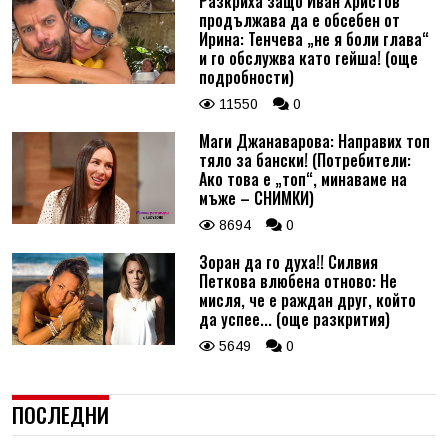
Разкриха защо Иван Христов
продължава да е обсебен от
Ирина: Тенчева „не я боли глава“
и го обслужва като гейша! (още
подробности)
11550
0
Маги Джанаварова: Направих топ
тяло за бански! (Потребители:
Ако това е „топ“, минаваме на
мъже – СНИМКИ)
8694
0
Зоран да го духа!! Силвия
Петкова влюбена отново: Не
мисля, че е раждан друг, който
да успее... (още разкрития)
5649
0
ПОСЛЕДНИ