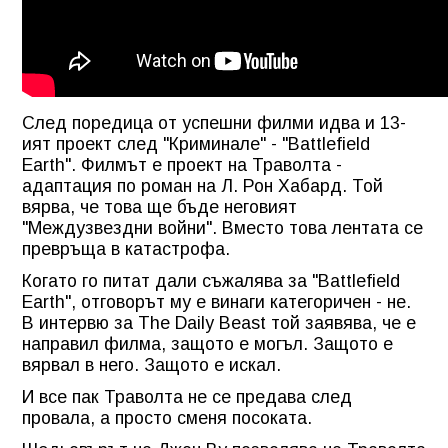
След поредица от успешни филми идва и 13-
ият проект след "Криминале" - "Battlefield
Earth". Филмът е проект на Траволта -
адаптация по роман на Л. Рон Хабард. Той
вярва, че това ще бъде неговият
"Междузвездни войни". Вместо това лентата се
превръща в катастрофа.
Когато го питат дали съжалява за "Battlefield
Earth", отговорът му е винаги категоричен - не.
В интервю за The Daily Beast той заявява, че е
направил филма, защото е могъл. Защото е
вярвал в него. Защото е искал.
И все пак Траволта не се предава след
провала, а просто сменя посоката.