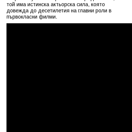
той има истинска актьорска сила, която
довежда до десетилетия на главни роли в
първокласни филми.