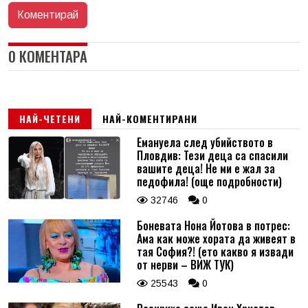
0 КОМЕНТАРА
НАЙ-ЧЕТЕНИ
НАЙ-КОМЕНТИРАНИ
Емануела след убийството в
Пловдив: Тези деца са спасили
вашите деца! Не ми е жал за
педофила! (още подробности)
32746
0
Боневата Нона Йотова в потрес:
Ама как може хората да живеят в
тая София?! (ето какво я извади
от нерви – ВИЖ ТУК)
25543
0