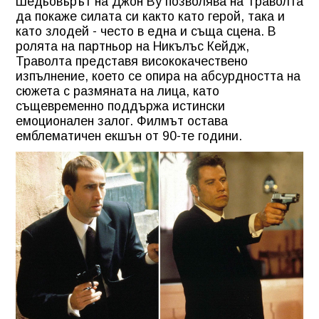
Шедьовърът на Джон Ву позволява на Траволта
да покаже силата си както като герой, така и
като злодей - често в една и съща сцена. В
ролята на партньор на Никълъс Кейдж,
Траволта представя висококачествено
изпълнение, което се опира на абсурдността на
сюжета с размяната на лица, като
същевременно поддържа истински
емоционален залог. Филмът остава
емблематичен екшън от 90-те години.