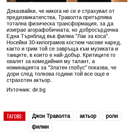
Доказвайки, че никога не се е страхувал от
предизвикателства, Траволта претърпява
тотална физическа трансформация, за да
изиграе агорафобичната, но добросърдечна
Една Търнблад във филма "Лак за коса".
Носейки 30-килограмов костюм часове наред,
както и грим той се завръща към музиката и
танците, в които е най-добър. Критиците го
хвалят за комедийния му талант, а
номинацията за "Златен глобус" показва, че
дори след толкова години той все още е
страхотен актьор.
Източник: dir.bg
ТАГОВЕ:
Джон Траволта
актьор
роли
филми