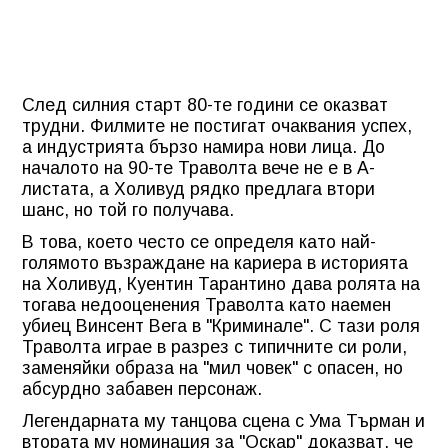
След силния старт 80-те години се оказват
трудни. Филмите не постигат очаквания успех,
а индустрията бързо намира нови лица. До
началото на 90-те Траволта вече не е в А-
листата, а Холивуд рядко предлага втори
шанс, но той го получава.
В това, което често се определя като най-
голямото възраждане на кариера в историята
на Холивуд, Куентин Тарантино дава ролята на
тогава недооценения Траволта като наемен
убиец Винсент Вега в "Криминале". С тази роля
Траволта играе в разрез с типичните си роли,
заменяйки образа на "мил човек" с опасен, но
абсурдно забавен персонаж.
Легендарната му танцова сцена с Ума Търман и
втората му номинация за "Оскар" доказват, че