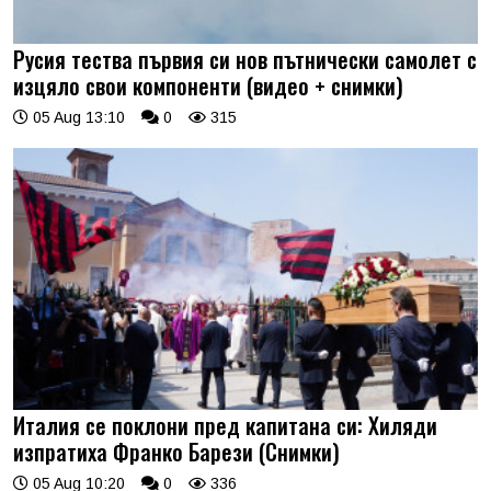
Русия тества първия си нов пътнически самолет с
изцяло свои компоненти (видео + снимки)
05 Aug 13:10
0
315
Италия се поклони пред капитана си: Хиляди
изпратиха Франко Барези (Снимки)
05 Aug 10:20
0
336