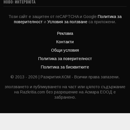
НОВО: ИНТЕРВЮТА
Този сайт е защитен от reCAPTCHA и Google
Политика за
поверителност
и
Условия за ползване
са приложени.
Реклама
Контакти
Общи условия
Политика за поверителност
Политика за бисквитките
© 2013 - 2026 | Разкрития.КОМ - Всички права запазени.
зползването и публикуването на част или цялото съдържание
на Razkritia.com без разрешение на Асмара ЕООД е
забранено.