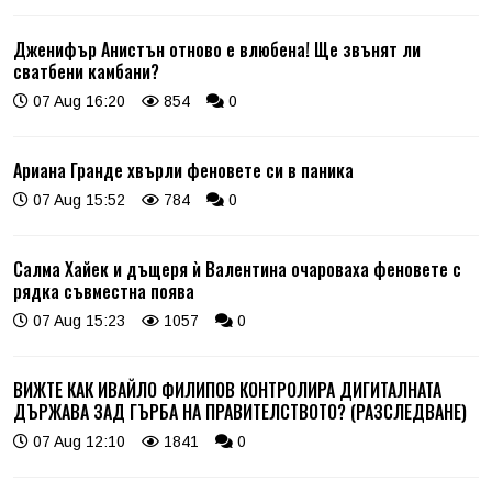
Дженифър Анистън отново е влюбена! Ще звънят ли
сватбени камбани?
07 Aug 16:20
854
0
Ариана Гранде хвърли феновете си в паника
07 Aug 15:52
784
0
Салма Хайек и дъщеря ѝ Валентина очароваха феновете с
рядка съвместна поява
07 Aug 15:23
1057
0
ВИЖТЕ КАК ИВАЙЛО ФИЛИПОВ КОНТРОЛИРА ДИГИТАЛНАТА
ДЪРЖАВА ЗАД ГЪРБА НА ПРАВИТЕЛСТВОТО? (РАЗСЛЕДВАНЕ)
07 Aug 12:10
1841
0