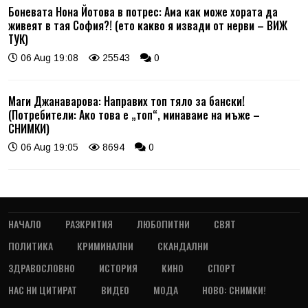
Боневата Нона Йотова в потрес: Ама как може хората да
живеят в тая София?! (ето какво я извади от нерви – ВИЖ
ТУК)
06 Aug 19:08
25543
0
Маги Джанаварова: Направих топ тяло за бански!
(Потребители: Ако това е „топ“, минаваме на мъже –
СНИМКИ)
06 Aug 19:05
8694
0
НАЧАЛО
РАЗКРИТИЯ
ЛЮБОПИТНИ
СВЯТ
ПОЛИТИКА
КРИМИНАЛНИ
СКАНДАЛНИ
ЗДРАВОСЛОВНО
ИСТОРИЯ
КИНО
СПОРТ
НАС НИ ЦИТИРАТ
ВИДЕО
МОДА
НОВО: СНИМКИ!