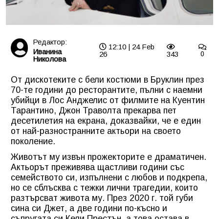
Редактор:
12:10 | 24 Feb
Иванина
26
343
0
Николова
От дискотеките с бели костюми в Бруклин през
70-те години до ресторантите, пълни с наемни
убийци в Лос Анджелис от филмите на Куентин
Тарантино, Джон Траволта прекарва пет
десетилетия на екрана, доказвайки, че е един
от най-разностранните актьори на своето
поколение.
Животът му извън прожекторите е драматичен.
Актьорът преживява щастливи години със
семейството си, изпълнени с любов и подкрепа,
но се сблъсква с тежки лични трагедии, които
разтърсват живота му. През 2020 г. той губи
сина си Джет, а две години по-късно и
съпругата си Кели Престън, а това остава в