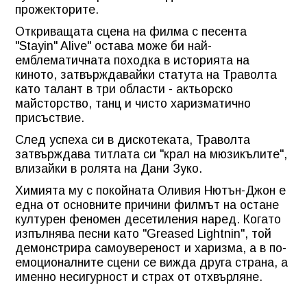
прожекторите.
Откриващата сцена на филма с песента
"Stayin" Alive" остава може би най-
емблематичната походка в историята на
киното, затвърждавайки статута на Траволта
като талант в три области - актьорско
майсторство, танц и чисто харизматично
присъствие.
След успеха си в дискотеката, Траволта
затвърждава титлата си "крал на мюзикълите",
влизайки в ролята на Дани Зуко.
Химията му с покойната Оливия Нютън-Джон е
една от основните причини филмът на остане
културен феномен десетиления наред. Когато
изпълнява песни като "Greased Lightnin", той
демонстрира самоувереност и харизма, а в по-
емоционалните сцени се вижда друга страна, а
именно несигурност и страх от отхвърляне.