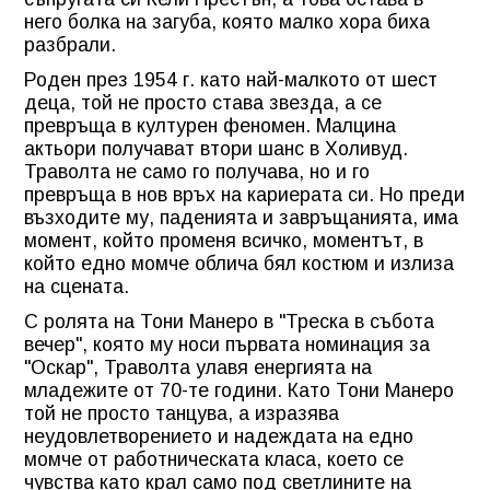
него болка на загуба, която малко хора биха
разбрали.
Роден през 1954 г. като най-малкото от шест
деца, той не просто става звезда, а се
превръща в културен феномен. Малцина
актьори получават втори шанс в Холивуд.
Траволта не само го получава, но и го
превръща в нов връх на кариерата си. Но преди
възходите му, паденията и завръщанията, има
момент, който променя всичко, моментът, в
който едно момче облича бял костюм и излиза
на сцената.
С ролята на Тони Манеро в "Треска в събота
вечер", която му носи първата номинация за
"Оскар", Траволта улавя енергията на
младежите от 70-те години. Като Тони Манеро
той не просто танцува, а изразява
неудовлетворението и надеждата на едно
момче от работническата класа, което се
чувства като крал само под светлините на