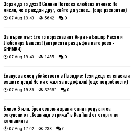
Зоран да го духа!! Силвия Петкова влюбена отново: Не
мисля, че е раждан друг, който да успее... (още разкрития)
07 Aug 19:43
5642
0
За първи път: Ето го порасналият Анди на Башар Рахал и
Любомира Башева! (актрисата разцъфна като роза -
СНИМКИ)
07 Aug 19:40
1435
0
Емануела след убийството в Пловдив: Тези деца са спасили
вашите деца! Не ми е жал за педофила! (още подробности)
07 Aug 19:36
32662
0
Близо 6 млн. броя основни хранителни продукти са
закупени от „Кошница с грижа“ в Kaufland от старта на
кампанията
07 Aug 17:02
238
0