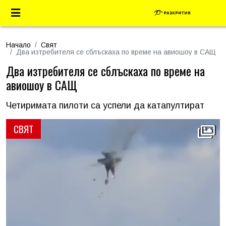
Начало
Свят
Два изтребителя се сблъскаха по време на авиошоу в САЩ
Два изтребителя се сблъскаха по време на
авиошоу в САЩ
Четиримата пилоти са успели да катапултират
СВЯТ