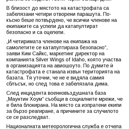
В близост до мястото на катастрофата са
забелязани четири отворени парашута. По-
късно беше потвърдено, че всички членове на
екипажите са успели да катапултират
безопасно и са оцелели.
„И четиримата членове на екипажа на
самолетите се катапултираха безопасно“,
заяви Ким Сайкс, маркетинг директор на
компанията Silver Wings of Idaho, която участва
в организацията на авиошоуто. По думите ѝ
катастрофата е станала извън територията на
базата. Тя уточни, че не е видяла самия
сблъсък, но след това е забелязала дима.
След инцидента военновъздушната база
„Маунтин Хоум“ съобщи в социалните мрежи, че
е била блокирана. На място са изпратени екипи
за бързо реагиране, а причините за случилото
се се разследват.
Националната метеорологична служба е отчела