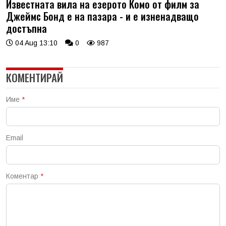
Известната вила на езерото Комо от филм за
Джеймс Бонд е на пазара - и е изненадващо
достъпна
04 Aug 13:10
0
987
КОМЕНТИРАЙ
Име
*
Email
Коментар
*