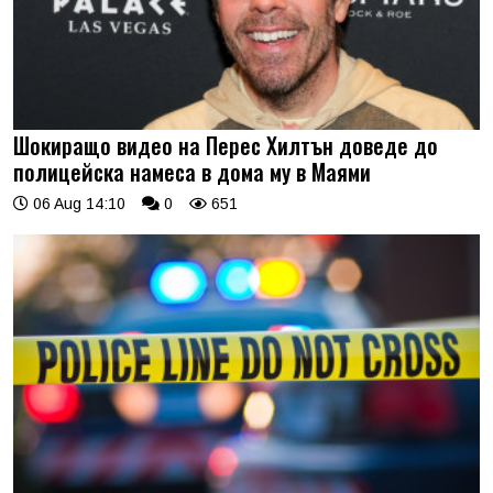
Шокиращо видео на Перес Хилтън доведе до
полицейска намеса в дома му в Маями
06 Aug 14:10
0
651