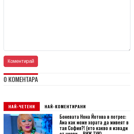
0 КОМЕНТАРА
НАЙ-ЧЕТЕНИ
НАЙ-КОМЕНТИРАНИ
Боневата Нона Йотова в потрес:
Ама как може хората да живеят в
тая София?! (ето какво я извади
от нерви – ВИЖ ТУК)