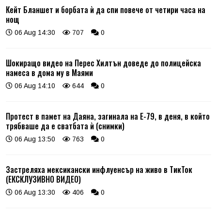
Кейт Бланшет и борбата ѝ да спи повече от четири часа на
нощ
06 Aug 14:30
707
0
Шокиращо видео на Перес Хилтън доведе до полицейска
намеса в дома му в Маями
06 Aug 14:10
644
0
Протест в памет на Даяна, загинала на Е-79, в деня, в който
трябваше да е сватбата ѝ (снимки)
06 Aug 13:50
763
0
Застреляха мексикански инфлуенсър на живо в ТикТок
(ЕКСКЛУЗИВНО ВИДЕО)
06 Aug 13:30
406
0