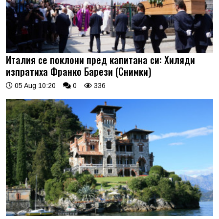
Италия се поклони пред капитана си: Хиляди
изпратиха Франко Барези (Снимки)
05 Aug 10:20
0
336