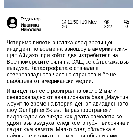
Редактор:
11:50 | 19 May
Иванина
26
322
0
Николова
Четирима пилоти оцеляха след зрелищен
инцидент по време на авиошоу в американския
щат Айдахо, при който два изтребителя на
Военноморските сили на САЩ се сблъскаха във
въздуха. Катастрофата е станала в
северозападната част на страната и беше
съобщена от американски медии.
Инцидентът се е разиграл на около 2 мили
северозападно от авиационната база „Маунтин
Хоум“ по време на втория ден от авиационното
шоу Gunfighter Skies. На разпространени
видеокадри се вижда как двата самолета се
удрят във въздуха, след което губят височина и
падат към земята. Малко след сблъсъка в
района се издигат гъсти черни облаци дим.