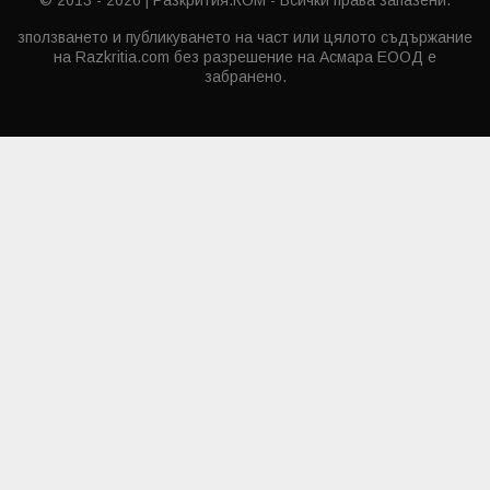
зползването и публикуването на част или цялото съдържание
на Razkritia.com без разрешение на Асмара ЕООД е
забранено.