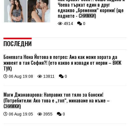
Чоева търкат един в друг
еднакво „бременни“ кореми! (ще
паднете - СНИМКИ)
4914
0
ПОСЛЕДНИ
Боневата Нона Йотова в потрес: Ама как може хората да
живеят в тая София?! (ето какво я извади от нерви – ВИЖ
ТУК)
06 Aug 19:08
13811
0
Маги Джанаварова: Направих топ тяло за бански!
(Потребители: Ако това е „топ“, минаваме на мъже –
СНИМКИ)
06 Aug 19:05
3955
0