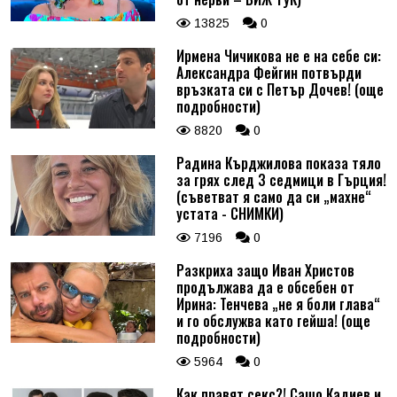
13825
0
Ирмена Чичикова не е на себе си:
Александра Фейгин потвърди
връзката си с Петър Дочев! (още
подробности)
8820
0
Радина Кърджилова показа тяло
за грях след 3 седмици в Гърция!
(съветват я само да си „махне“
устата - СНИМКИ)
7196
0
Разкриха защо Иван Христов
продължава да е обсебен от
Ирина: Тенчева „не я боли глава“
и го обслужва като гейша! (още
подробности)
5964
0
Как правят секс?! Сашо Кадиев и