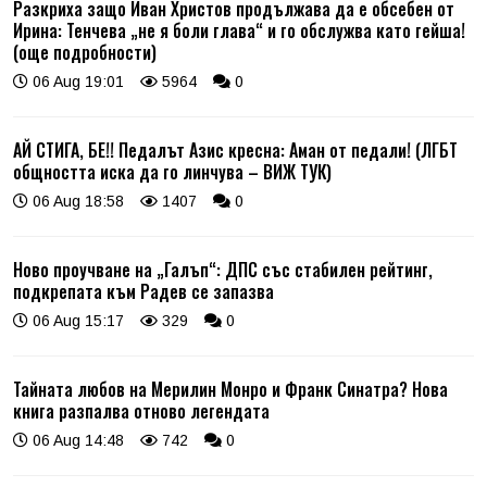
Разкриха защо Иван Христов продължава да е обсебен от
Ирина: Тенчева „не я боли глава“ и го обслужва като гейша!
(още подробности)
06 Aug 19:01
5964
0
АЙ СТИГА, БЕ!! Педалът Азис кресна: Аман от педали! (ЛГБТ
общността иска да го линчува – ВИЖ ТУК)
06 Aug 18:58
1407
0
Ново проучване на „Галъп“: ДПС със стабилен рейтинг,
подкрепата към Радев се запазва
06 Aug 15:17
329
0
Тайната любов на Мерилин Монро и Франк Синатра? Нова
книга разпалва отново легендата
06 Aug 14:48
742
0