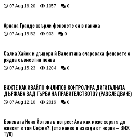
07 Aug 16:20
1057
0
Ариана Гранде хвърли феновете си в паника
07 Aug 15:52
903
0
Салма Хайек и дъщеря ѝ Валентина очароваха феновете с
рядка съвместна поява
07 Aug 15:23
1204
0
ВИЖТЕ КАК ИВАЙЛО ФИЛИПОВ КОНТРОЛИРА ДИГИТАЛНАТА
ДЪРЖАВА ЗАД ГЪРБА НА ПРАВИТЕЛСТВОТО? (РАЗСЛЕДВАНЕ)
07 Aug 12:10
2016
0
Боневата Нона Йотова в потрес: Ама как може хората да
живеят в тая София?! (ето какво я извади от нерви – ВИЖ
ТУК)