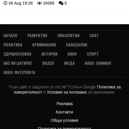
06 Aug 19:08
26089
0
НАЧАЛО
РАЗКРИТИЯ
ЛЮБОПИТНИ
СВЯТ
ПОЛИТИКА
КРИМИНАЛНИ
СКАНДАЛНИ
ЗДРАВОСЛОВНО
ИСТОРИЯ
КИНО
СПОРТ
НАС НИ ЦИТИРАТ
ВИДЕО
МОДА
НОВО: СНИМКИ!
НОВО: ИНТЕРВЮТА
Този сайт е защитен от reCAPTCHA и Google
Политика за
поверителност
и
Условия за ползване
са приложени.
Реклама
Контакти
Общи условия
Политика за поверителност