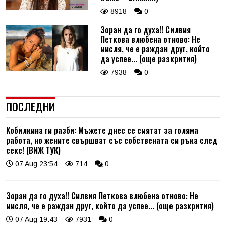
8918
0
Зоран да го духа!! Силвия
Петкова влюбена отново: Не
мисля, че е раждан друг, който
да успее... (още разкрития)
7938
0
ПОСЛЕДНИ
Кобилкина ги разби: Мъжете днес се смятат за голяма
работа, но жените свършват със собствената си ръка след
секс! (ВИЖ ТУК)
07 Aug 23:54
714
0
Зоран да го духа!! Силвия Петкова влюбена отново: Не
мисля, че е раждан друг, който да успее... (още разкрития)
07 Aug 19:43
7931
0