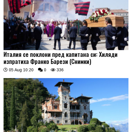
Италия се поклони пред капитана си: Хиляди
изпратиха Франко Барези (Снимки)
05 Aug 10:20
0
336