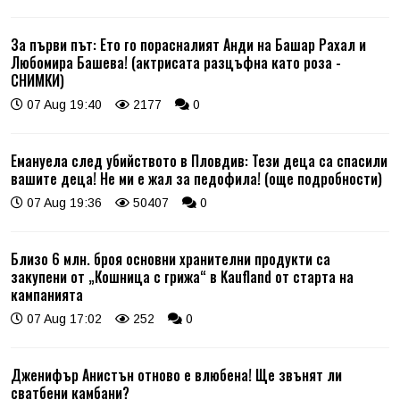
За първи път: Ето го порасналият Анди на Башар Рахал и
Любомира Башева! (актрисата разцъфна като роза -
СНИМКИ)
07 Aug 19:40
2177
0
Емануела след убийството в Пловдив: Тези деца са спасили
вашите деца! Не ми е жал за педофила! (още подробности)
07 Aug 19:36
50407
0
Близо 6 млн. броя основни хранителни продукти са
закупени от „Кошница с грижа“ в Kaufland от старта на
кампанията
07 Aug 17:02
252
0
Дженифър Анистън отново е влюбена! Ще звънят ли
сватбени камбани?