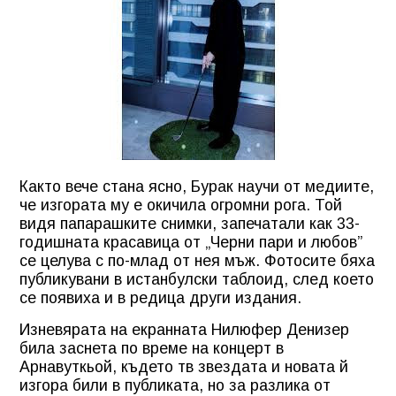
Както вече стана ясно, Бурак научи от медиите,
че изгората му е окичила огромни рога. Той
видя папарашките снимки, запечатали как 33-
годишната красавица от „Черни пари и любов”
се целува с по-млад от нея мъж. Фотосите бяха
публикувани в истанбулски таблоид, след което
се появиха и в редица други издания.
Изневярата на екранната Нилюфер Денизер
била заснета по време на концерт в
Арнавуткьой, където тв звездата и новата й
изгора били в публиката, но за разлика от