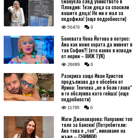
Емануела след убийството в
Пловдив: Тези деца са спасили
вашите деца! Не ми е жал за
педофила! (още подробности)
50470
0
Боневата Нона Йотова в потрес:
Ама как може хората да живеят в
тая София?! (ето какво я извади
от нерви – ВИЖ ТУК)
26089
0
Разкриха защо Иван Христов
продължава да е обсебен от
Ирина: Тенчева „не я боли глава“
и го обслужва като гейша! (още
подробности)
11795
0
Маги Джанаварова: Направих топ
тяло за бански! (Потребители:
Ако това е „топ“, минаваме на
мъже – СНИМКИ)