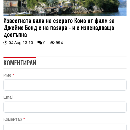
Известната вила на езерото Комо от филм за
Джеймс Бонд е на пазара - и е изненадващо
достъпна
04 Aug 13:10
0
994
КОМЕНТИРАЙ
Име
*
Email
Коментар
*