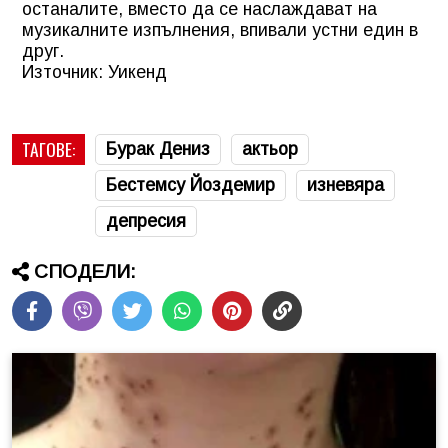
останалите, вместо да се наслаждават на
музикалните изпълнения, впивали устни един в
друг.
Източник: Уикенд
ТАГОВЕ:
Бурак Дениз
актьор
Бестемсу Йоздемир
изневяра
депресия
СПОДЕЛИ: