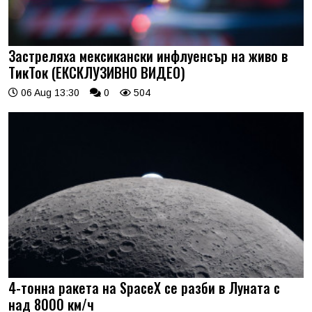
Застреляха мексикански инфлуенсър на живо в
ТикТок (ЕКСКЛУЗИВНО ВИДЕО)
06 Aug 13:30
0
504
4-тонна ракета на SpaceX се разби в Луната с
над 8000 км/ч