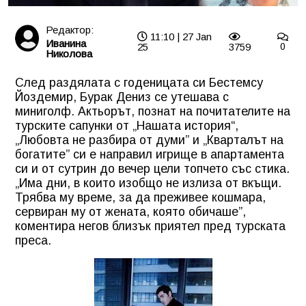
Редактор:
11:10 | 27 Jan
Иванина
25
3759
0
Николова
След раздялата с годеницата си Бестемсу
Йоздемир, Бурак Дениз се утешава с
миниголф. Актьорът, познат на почитателите на
турските сапунки от „Нашата история“,
„Любовта не разбира от думи” и „Кварталът на
богатите” си е направил игрище в апартамента
си и от сутрин до вечер цели топчето със стика.
„Има дни, в които изобщо не излиза от вкъщи.
Трябва му време, за да преживее кошмара,
сервиран му от жената, която обичаше”,
коментира негов близък приятел пред турската
преса.