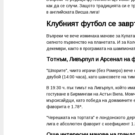
как да се случи. Защото традицията си е 
в английската Висша лига!
Клубният футбол се завр
Въпреки че вече изминаха мачове за Купата
силното първенство на планетата. И за Кол
декември, както в програмата на шампионат
Тотнъм, Ливърпул и Арсенал на ф
"Шпорите", чиито играчи (без Ромеро) вече
двубой (14:00 часа), като шансовете на т
В 19:30 ч. пък тимът на Ливърпул, който им
гостуване в Бирмингам на Астън Вила. Мом
мърсисайдци, като победа на домакините е 
фаворита е 1.78*.
"Черешката на тортата" е лондонското дер
лига е абсолютен фаворит с коефициент 1.
Още интересни мачове на грандо