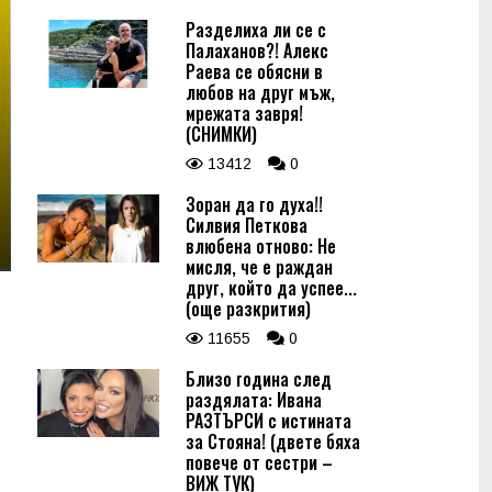
Разделиха ли се с
Палаханов?! Алекс
Раева се обясни в
любов на друг мъж,
мрежата завря!
(СНИМКИ)
13412
0
Зоран да го духа!!
Силвия Петкова
влюбена отново: Не
мисля, че е раждан
друг, който да успее...
(още разкрития)
11655
0
Близо година след
раздялата: Ивана
РАЗТЪРСИ с истината
за Стояна! (двете бяха
повече от сестри –
ВИЖ ТУК)