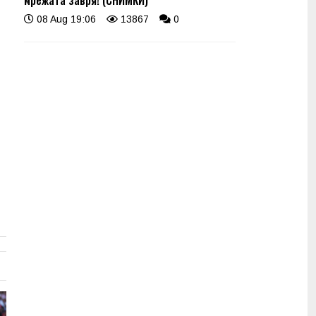
мрежата завря! (СНИМКИ)
08 Aug 19:06
13867
0