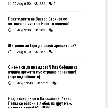
09 Aug 9:50
224
0
Приятелката на Виктор Стоянов се
натиска за място в Нова телевизия!
09 Aug 9:30
203
0
Ще успее ли Геро да спаси зрението си?
09 Aug 9:10
287
0
С мъжа си ли има ядове?! Ива Софиянска
взриви мрежата със странно признание!
(още подробности)
08 Aug 19:40
5271
0
Разделиха ли се с Палаханов?! Алекс
Раева се обясни в любов на друг мъж,