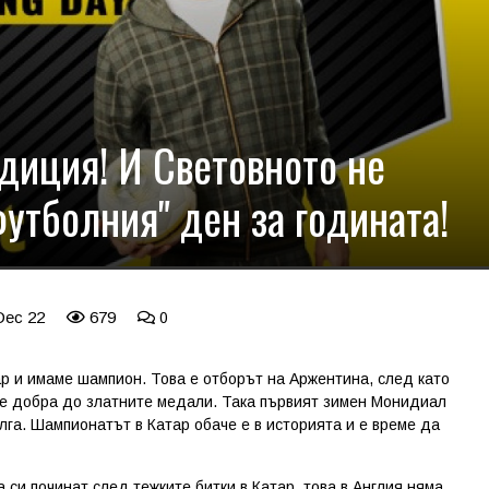
диция! И Световното не
утболния" ден за годината!
Dec 22
679
0
р и имаме шампион. Това е отборът на Аржентина, след като
е добра до златните медали. Така първият зимен Монидиал
улга. Шампионатът в Катар обаче е в историята и е време да
си починат след тежките битки в Катар, това в Англия няма