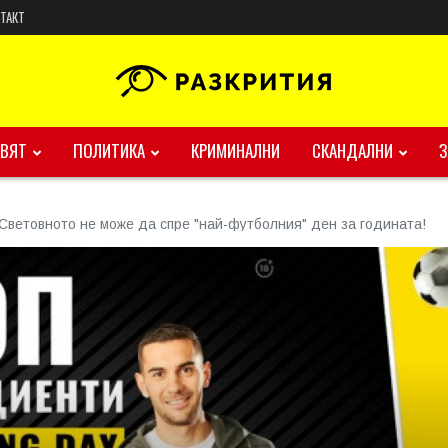
ТАКТ
ВЯТ
ПОЛИТИКА
КРИМИНАЛНИ
СКАНДАЛНИ
Световното не може да спре "най-футболния" ден за годината!