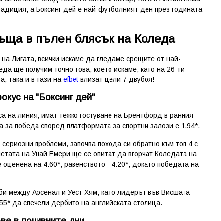
традиция, а Боксинг дей е най-футболният ден през годината
ъща в пълен блясък на Коледа
 на Лигата, всички искаме да гледаме срещите от най-
еда ще получим точно това, което искаме, като на 26-ти
а, така и в тази на
efbet
влизат цели 7 двубоя!
окус на "Боксинг дей"
 са на линия, имат тежко гостуване на Брентфорд в ранния
има за победа според платформата за
спортни залози
е 1.94*.
а сериозни проблеми, започва похода си обратно към топ 4 с
четата на Унай Емери ще се опитат да вгорчат Коледата на
оценена на 4.60*, равенството - 4.20*, докато победата на
би между Арсенал и Уест Хям, като лидерът във Висшата
55* да спечели дербито на английската столица.
ве в почивните дни