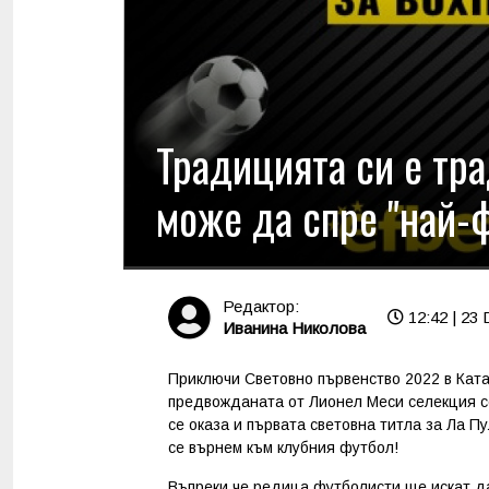
Традицията си е тра
може да спре "най-ф
Редактор:
12:42 | 23 
Иванина Николова
Приключи Световно първенство 2022 в Ката
предвожданата от Лионел Меси селекция с
се оказа и първата световна титла за Ла П
се върнем към клубния
футбол
!
Въпреки че редица футболисти ще искат да 