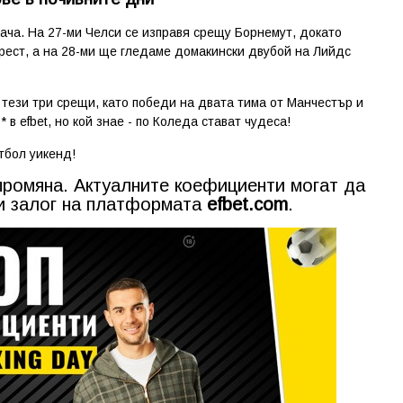
ача. На 27-ми Челси се изправя срещу Борнемут, докато
ст, а на 28-ми ще гледаме домакински двубой на Лийдс
 тези три срещи, като победи на двата тима от Манчестър и
в efbet, но кой знае - по Коледа стават чудеса!
тбол уикенд!
ромяна. Актуалните коефициенти могат да
и залог на платформата
efbet.com
.