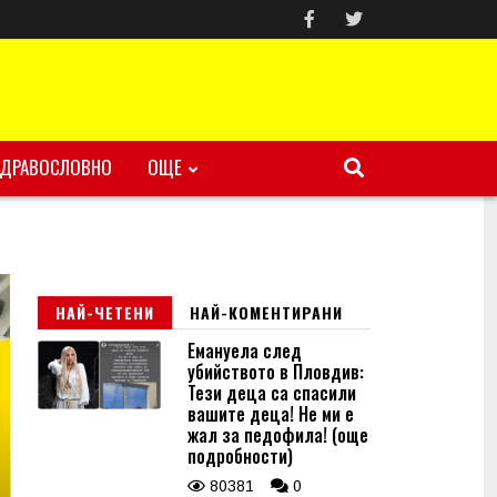
ЗДРАВОСЛОВНО
ОЩЕ
НАЙ-ЧЕТЕНИ
НАЙ-КОМЕНТИРАНИ
Емануела след
убийството в Пловдив:
Тези деца са спасили
вашите деца! Не ми е
жал за педофила! (още
подробности)
80381
0