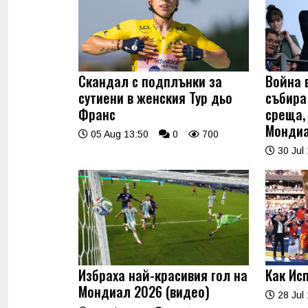
Скандал с подплънки за
Война 
сутиени в женския Тур дьо
събира
Франс
среща,
Мондиа
05 Aug 13:50
0
700
30 Jul 
Избраха най-красивия гол на
Как Ис
Мондиал 2026 (видео)
28 Jul 