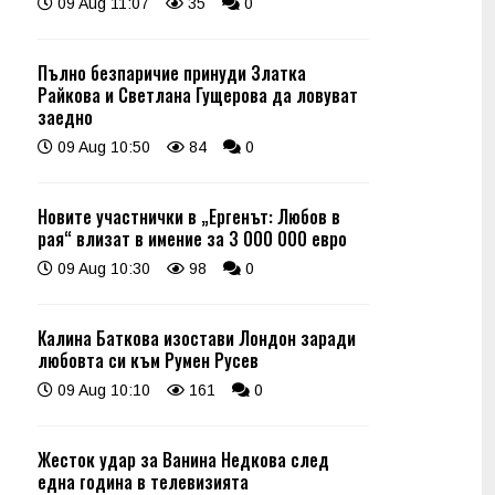
09 Aug 11:07
35
0
Пълно безпаричие принуди Златка
Райкова и Светлана Гущерова да ловуват
заедно
09 Aug 10:50
84
0
Новите участнички в „Ергенът: Любов в
рая“ влизат в имение за 3 000 000 евро
09 Aug 10:30
98
0
Калина Баткова изостави Лондон заради
любовта си към Румен Русев
09 Aug 10:10
161
0
Жесток удар за Ванина Недкова след
една година в телевизията