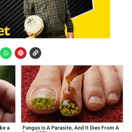
ke a
Fungus Is A Parasite, And It Dies From A