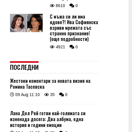
8610
0
С мъжа си ли има
ядове?! Ива Софиянска
взриви мрежата със
странно признание!
(още подробности)
4921
0
ПОСЛЕДНИ
Жестоки коментари за новата визия на
Ромина Тасевска
09 Aug 11:10
35
0
Лана Дел Рей готви най-голямата си
изненада досега: Два албума, една
история и години емоции