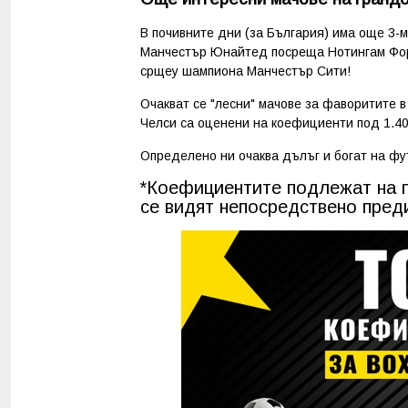
В почивните дни (за България) има още 3-м
Манчестър Юнайтед посреща Нотингам Форе
срщеу шампиона Манчестър Сити!
Очакват се "лесни" мачове за фаворитите в
Челси са оценени на коефициенти под 1.40* 
Определено ни очаква дълъг и богат на фу
*Коефициентите подлежат на п
се видят непосредствено пред