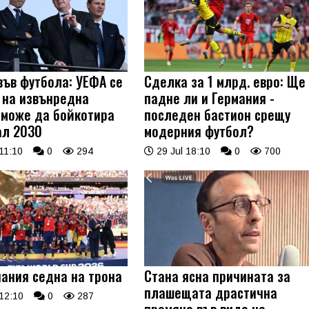
във футбола: УЕФА се
Сделка за 1 млрд. евро: Ще
 на извънредна
падне ли и Германия -
 може да бойкотира
последен бастион срещу
л 2030
модерния футбол?
11:10
0
294
29 Jul 18:10
0
700
пания седна на трона
Стана ясна причината за
плашещата драстична
12:10
0
287