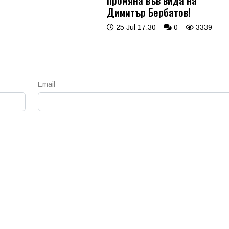
промяна във вида на
Димитър Бербатов!
25 Jul 17:30
0
3339
Email