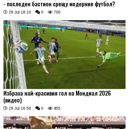
- последен бастион срещу модерния футбол?
29 Jul 18:10
0
700
Избраха най-красивия гол на Мондиал 2026
(видео)
29 Jul 16:50
0
455