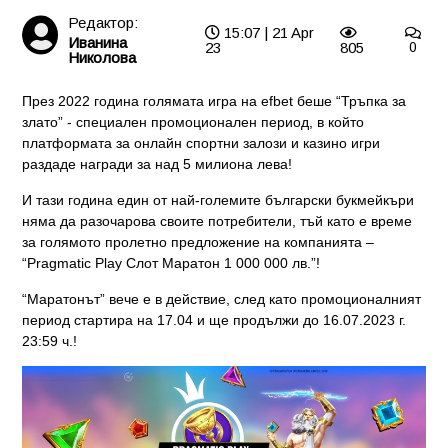
Редактор:
15:07 | 21 Apr
Иванина
23
805
0
Николова
През 2022 година голямата игра на
efbet
беше “Тръпка за
злато” - специален промоционален период, в който
платформата за
онлайн спортни залози и казино игри
раздаде награди за над 5 милиона лева!
И тази година един от най-големите български букмейкъри
няма да разочарова своите потребители, тъй като е време
за голямото пролетно предложение на компанията –
“Pragmatic Play Слот Маратон 1 000 000 лв.”!
“Маратонът” вече е в действие, след като промоционалният
период стартира на 17.04 и ще продължи до 16.07.2023 г.
23:59 ч.!