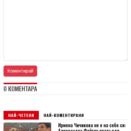
0 КОМЕНТАРА
НАЙ-ЧЕТЕНИ
НАЙ-КОМЕНТИРАНИ
Ирмена Чичикова не е на себе си:
Александра Фейгин потвърди