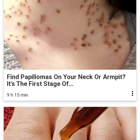
Find Papillomas On Your Neck Or Armpit?
It's The First Stage Of...
9 h 15 min