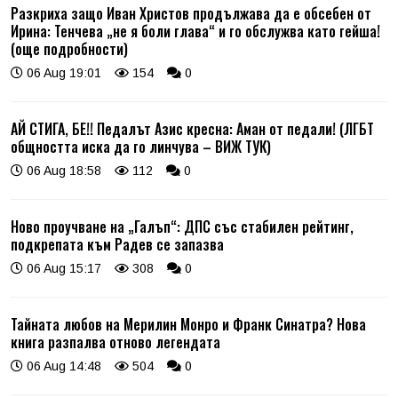
Разкриха защо Иван Христов продължава да е обсебен от
Ирина: Тенчева „не я боли глава“ и го обслужва като гейша!
(още подробности)
06 Aug 19:01
154
0
АЙ СТИГА, БЕ!! Педалът Азис кресна: Аман от педали! (ЛГБТ
общността иска да го линчува – ВИЖ ТУК)
06 Aug 18:58
112
0
Ново проучване на „Галъп“: ДПС със стабилен рейтинг,
подкрепата към Радев се запазва
06 Aug 15:17
308
0
Тайната любов на Мерилин Монро и Франк Синатра? Нова
книга разпалва отново легендата
06 Aug 14:48
504
0