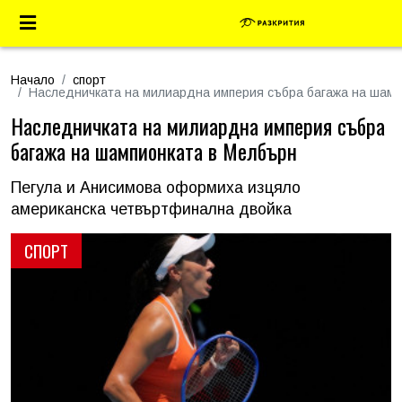
Начало
спорт
Наследничката на милиардна империя събра багажа на шамп
Наследничката на милиардна империя събра
багажа на шампионката в Мелбърн
Пегула и Анисимова оформиха изцяло
американска четвъртфинална двойка
СПОРТ