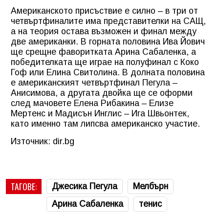
Американското присъствие е силно – в три от
четвъртфиналите има представителки на САЩ,
а на теория остава възможен и финал между
две американки. В горната половина Ива Йович
ще срещне фаворитката Арина Сабаленка, а
победителката ще играе на полуфинал с Коко
Гоф или Елина Свитолина. В долната половина
е американският четвъртфинал Пегула –
Анисимова, а другата двойка ще се оформи
след мачовете Елена Рибакина – Елизе
Мертенс и Мадисън Инглис – Ига Швьонтек,
като именно там липсва американско участие.
Източник: dir.bg
ТАГОВЕ:
Джесика Пегула
Мелбърн
Арина Сабаленка
тенис