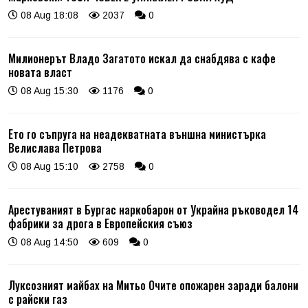
08 Aug 18:08
2037
0
Милионерът Владо Загатото искал да снабдява с кафе
новата власт
08 Aug 15:30
1176
0
Ето го съпруга на неадекватната външна министърка
Велислава Петрова
08 Aug 15:10
2758
0
Арестуваният в Бургас наркобарон от Украйна ръководел 14
фабрики за дрога в Европейския съюз
08 Aug 14:50
609
0
Луксозният майбах на Митьо Очите опожарен заради балони
с райски газ