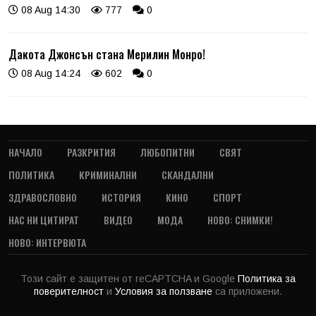
08 Aug 14:30
777
0
Дакота Джонсън стана Мерилин Монро!
08 Aug 14:24
602
0
НАЧАЛО
РАЗКРИТИЯ
ЛЮБОПИТНИ
СВЯТ
ПОЛИТИКА
КРИМИНАЛНИ
СКАНДАЛНИ
ЗДРАВОСЛОВНО
ИСТОРИЯ
КИНО
СПОРТ
НАС НИ ЦИТИРАТ
ВИДЕО
МОДА
НОВО: СНИМКИ!
НОВО: ИНТЕРВЮТА
Този сайт е защитен от reCAPTCHA и Google
Политика за
поверителност
и
Условия за ползване
са приложени.