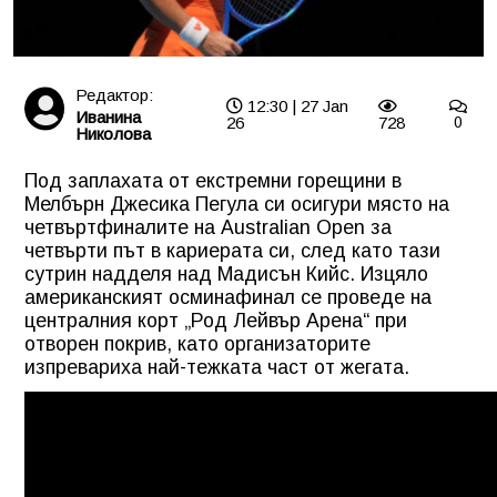
Редактор:
12:30 | 27 Jan
Иванина
26
728
0
Николова
Под заплахата от екстремни горещини в
Мелбърн Джесика Пегула си осигури място на
четвъртфиналите на Australian Open за
четвърти път в кариерата си, след като тази
сутрин надделя над Мадисън Кийс. Изцяло
американският осминафинал се проведе на
централния корт „Род Лейвър Арена“ при
отворен покрив, като организаторите
изпревариха най-тежката част от жегата.