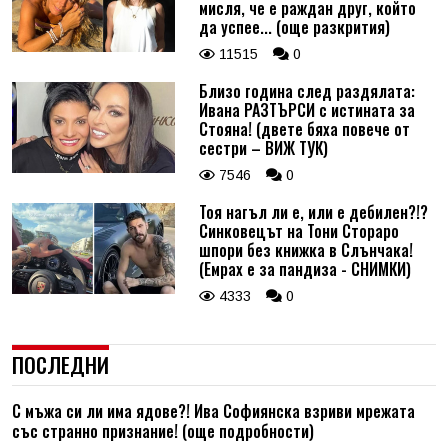
мисля, че е раждан друг, който
да успее... (още разкрития)
11515
0
Близо година след раздялата:
Ивана РАЗТЪРСИ с истината за
Стояна! (двете бяха повече от
сестри – ВИЖ ТУК)
7546
0
Тоя нагъл ли е, или е дебилен?!?
Синковецът на Тони Стораро
шпори без книжка в Слънчака!
(Емрах е за пандиза - СНИМКИ)
4333
0
ПОСЛЕДНИ
С мъжа си ли има ядове?! Ива Софиянска взриви мрежата
със странно признание! (още подробности)