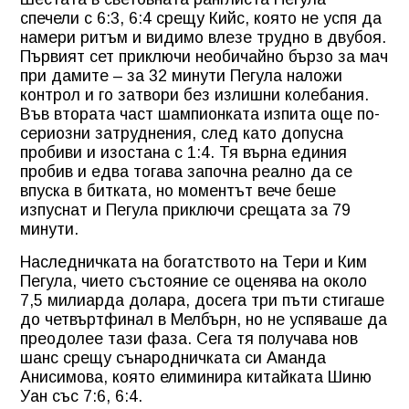
спечели с 6:3, 6:4 срещу Кийс, която не успя да
намери ритъм и видимо влезе трудно в двубоя.
Първият сет приключи необичайно бързо за мач
при дамите – за 32 минути Пегула наложи
контрол и го затвори без излишни колебания.
Във втората част шампионката изпита още по-
сериозни затруднения, след като допусна
пробиви и изостана с 1:4. Тя върна единия
пробив и едва тогава започна реално да се
впуска в битката, но моментът вече беше
изпуснат и Пегула приключи срещата за 79
минути.
Наследничката на богатството на Тери и Ким
Пегула, чието състояние се оценява на около
7,5 милиарда долара, досега три пъти стигаше
до четвъртфинал в Мелбърн, но не успяваше да
преодолее тази фаза. Сега тя получава нов
шанс срещу сънародничката си Аманда
Анисимова, която елиминира китайката Шиню
Уан със 7:6, 6:4.