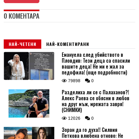
0 КОМЕНТАРА
НАЙ-ЧЕТЕНИ
НАЙ-КОМЕНТИРАНИ
Емануела след убийството в
Пловдив: Тези деца са спасили
вашите деца! Не ми е жал за
педофила! (още подробности)
79898
0
Разделиха ли се с Палаханов?!
Алекс Раева се обясни в любов
на друг мъж, мрежата завря!
(СНИМКИ)
12026
0
Зоран да го духа!! Силвия
Петкова влюбена отново: Не