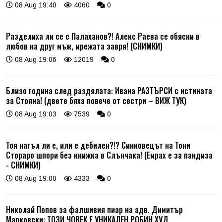
08 Aug 19:40
4060
0
Разделиха ли се с Палаханов?! Алекс Раева се обясни в
любов на друг мъж, мрежата завря! (СНИМКИ)
08 Aug 19:06
12019
0
Близо година след раздялата: Ивана РАЗТЪРСИ с истината
за Стояна! (двете бяха повече от сестри – ВИЖ ТУК)
08 Aug 19:03
7539
0
Тоя нагъл ли е, или е дебилен?!? Синковецът на Тони
Стораро шпори без книжка в Слънчака! (Емрах е за пандиза
- СНИМКИ)
08 Aug 19:00
4333
0
Николай Попов за фалшивия пиар на адв. Димитър
Марковски: ТОЗИ ЧОВЕК Е УНИКАЛЕН РОБИН ХУД