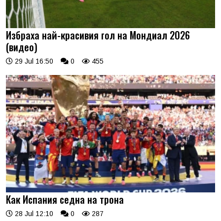
Избраха най-красивия гол на Мондиал 2026
(видео)
29 Jul 16:50
0
455
Как Испания седна на трона
28 Jul 12:10
0
287