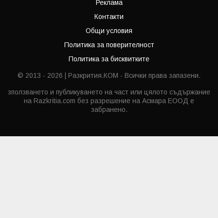
Реклама
Контакти
Общи условия
Политика за поверителност
Политика за бисквитките
© 2013 - 2026 | Разкрития.КОМ - Всички права запазени.
зползването и публикуването на част или цялото съдържание
на Razkritia.com без разрешение на Асмара ЕООД е
забранено.