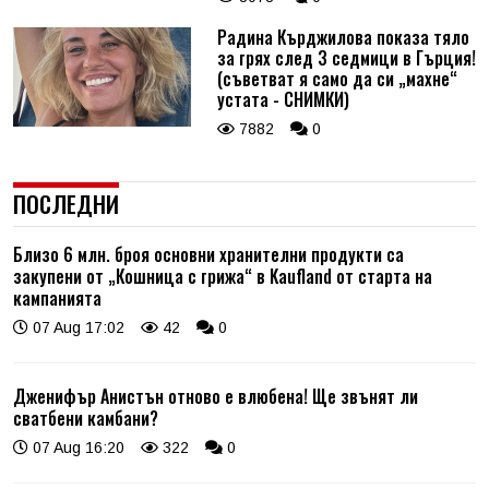
Радина Кърджилова показа тяло
за грях след 3 седмици в Гърция!
(съветват я само да си „махне“
устата - СНИМКИ)
7882
0
ПОСЛЕДНИ
Близо 6 млн. броя основни хранителни продукти са
закупени от „Кошница с грижа“ в Kaufland от старта на
кампанията
07 Aug 17:02
42
0
Дженифър Анистън отново е влюбена! Ще звънят ли
сватбени камбани?
07 Aug 16:20
322
0