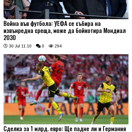
Война във футбола: УЕФА се събира на
извънредна среща, може да бойкотира Мондиал
2030
30 Jul 11:10
0
294
Сделка за 1 млрд. евро: Ще падне ли и Германия