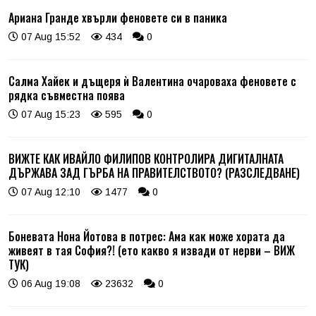
Ариана Гранде хвърли феновете си в паника
07 Aug 15:52
434
0
Салма Хайек и дъщеря ѝ Валентина очароваха феновете с
рядка съвместна поява
07 Aug 15:23
595
0
ВИЖТЕ КАК ИВАЙЛО ФИЛИПОВ КОНТРОЛИРА ДИГИТАЛНАТА
ДЪРЖАВА ЗАД ГЪРБА НА ПРАВИТЕЛСТВОТО? (РАЗСЛЕДВАНЕ)
07 Aug 12:10
1477
0
Боневата Нона Йотова в потрес: Ама как може хората да
живеят в тая София?! (ето какво я извади от нерви – ВИЖ
ТУК)
06 Aug 19:08
23632
0