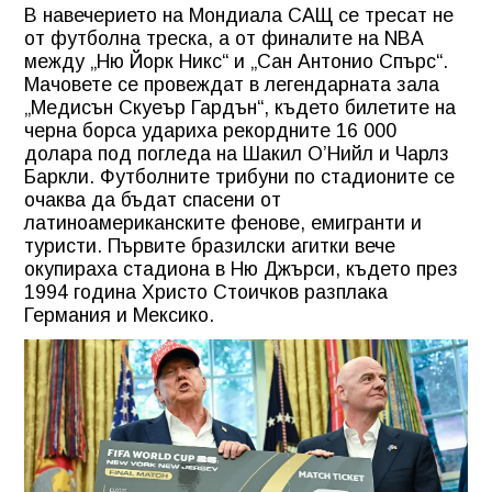
В навечерието на Мондиала САЩ се тресат не
от футболна треска, а от финалите на NBA
между „Ню Йорк Никс“ и „Сан Антонио Спърс“.
Мачовете се провеждат в легендарната зала
„Медисън Скуеър Гардън“, където билетите на
черна борса удариха рекордните 16 000
долара под погледа на Шакил О’Нийл и Чарлз
Баркли. Футболните трибуни по стадионите се
очаква да бъдат спасени от
латиноамериканските фенове, емигранти и
туристи. Първите бразилски агитки вече
окупираха стадиона в Ню Джърси, където през
1994 година Христо Стоичков разплака
Германия и Мексико.