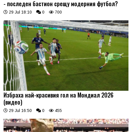
- последен бастион срещу модерния футбол?
29 Jul 18:10
0
700
Избраха най-красивия гол на Мондиал 2026
(видео)
29 Jul 16:50
0
455