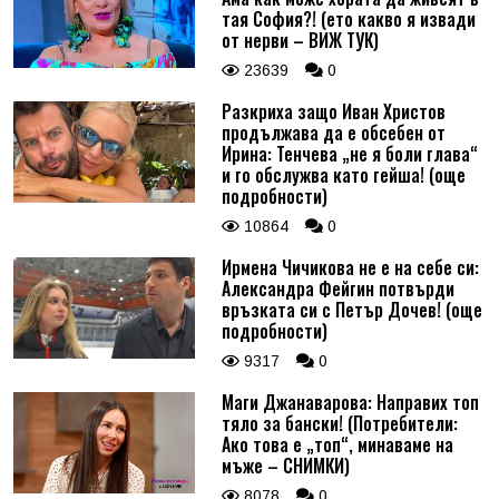
тая София?! (ето какво я извади
от нерви – ВИЖ ТУК)
23639
0
Разкриха защо Иван Христов
продължава да е обсебен от
Ирина: Тенчева „не я боли глава“
и го обслужва като гейша! (още
подробности)
10864
0
Ирмена Чичикова не е на себе си:
Александра Фейгин потвърди
връзката си с Петър Дочев! (още
подробности)
9317
0
Маги Джанаварова: Направих топ
тяло за бански! (Потребители:
Ако това е „топ“, минаваме на
мъже – СНИМКИ)
8078
0