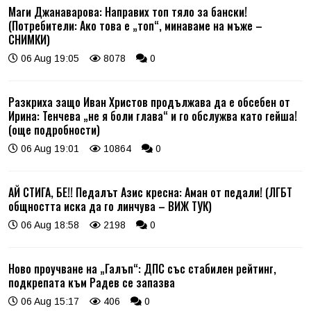
Маги Джанаварова: Направих топ тяло за бански!
(Потребители: Ако това е „топ“, минаваме на мъже –
СНИМКИ)
06 Aug 19:05
8078
0
Разкриха защо Иван Христов продължава да е обсебен от
Ирина: Тенчева „не я боли глава“ и го обслужва като гейша!
(още подробности)
06 Aug 19:01
10864
0
АЙ СТИГА, БЕ!! Педалът Азис кресна: Аман от педали! (ЛГБТ
общността иска да го линчува – ВИЖ ТУК)
06 Aug 18:58
2198
0
Ново проучване на „Галъп“: ДПС със стабилен рейтинг,
подкрепата към Радев се запазва
06 Aug 15:17
406
0