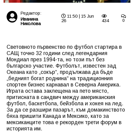
Редактор:
11:50 | 15 Jun
Иванина
26
434
0
Николова
Световното първенство по футбол стартира в
САЩ точно 32 години след легендарния
Мондиал през 1994-та, но този път без
българско участие. Футболът, известен зад
Океана като „сокър“, продължава да бъде
„бедният богат роднина“ на традиционния
спортен бизнес карнавал в Северна Америка.
Играта остава заклещена на пето място,
притисната в сандвич между американския
футбол, баскетбола, бейзбола и хокея на лед.
За да се разшири пазарът, към домакинството
бяха пришити Канада и Мексико, като за
мексиканците това е рекорден трети форум в
историята им.