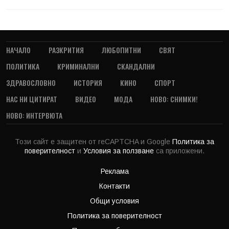
НАЧАЛО
РАЗКРИТИЯ
ЛЮБОПИТНИ
СВЯТ
ПОЛИТИКА
КРИМИНАЛНИ
СКАНДАЛНИ
ЗДРАВОСЛОВНО
ИСТОРИЯ
КИНО
СПОРТ
НАС НИ ЦИТИРАТ
ВИДЕО
МОДА
НОВО: СНИМКИ!
НОВО: ИНТЕРВЮТА
Този сайт е защитен от reCAPTCHA и Google
Политика за
поверителност
и
Условия за ползване
са приложени.
Реклама
Контакти
Общи условия
Политика за поверителност