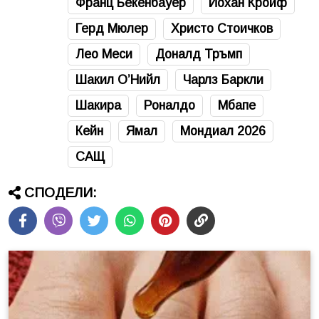
Франц Бекенбауер
Йохан Кройф
Герд Мюлер
Христо Стоичков
Лео Меси
Доналд Тръмп
Шакил О’Нийл
Чарлз Баркли
Шакира
Роналдо
Мбапе
Кейн
Ямал
Мондиал 2026
САЩ
СПОДЕЛИ: