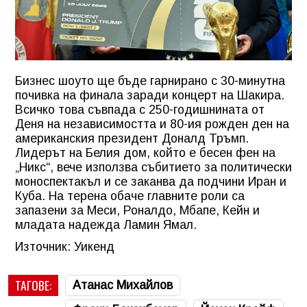
Бизнес шоуто ще бъде гарнирано с 30-минутна
почивка на финала заради концерт на Шакира.
Всичко това съвпада с 250-годишнината от
Деня на независимостта и 80-ия рожден ден на
американския президент Доналд Тръмп.
Лидерът на Белия дом, който е бесен фен на
„Никс“, вече използва събитието за политически
моноспектакъл и се заканва да подчини Иран и
Куба. На терена обаче главните роли са
запазени за Меси, Роналдо, Мбапе, Кейн и
младата надежда Ламин Ямал.
Източник: Уикенд
ТАГОВЕ:
Атанас Михайлов