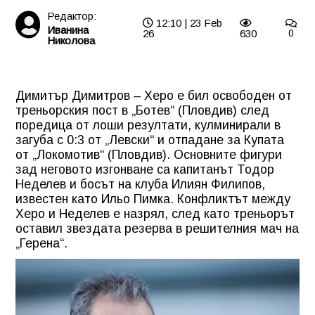
Редактор:
12:10 | 23 Feb
Иванина
26
630
0
Николова
Димитър Димитров – Херо е бил освободен от
треньорския пост в „Ботев“ (Пловдив) след
поредица от лоши резултати, кулминирали в
загуба с 0:3 от „Левски“ и отпадане за Купата
от „Локомотив“ (Пловдив). Основните фигури
зад неговото изгонване са капитанът Тодор
Неделев и босът на клуба Илиян Филипов,
известен като Ильо Пимка. Конфликтът между
Херо и Неделев е назрял, след като треньорът
оставил звездата резерва в решителния мач на
„Герена“.