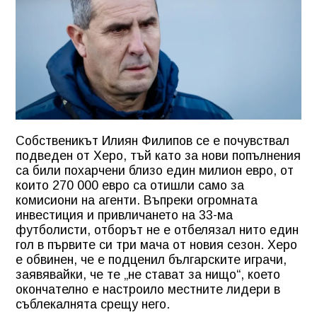
Собственикът Илиян Филипов се е почувствал
подведен от Херо, тъй като за нови попълнения
са били похарчени близо един милион евро, от
които 270 000 евро са отишли само за
комисиони на агенти. Въпреки огромната
инвестиция и привличането на 33-ма
футболисти, отборът не е отбелязал нито един
гол в първите си три мача от новия сезон. Херо
е обвинен, че е подценил българските играчи,
заявявайки, че те „не стават за нищо“, което
окончателно е настроило местните лидери в
съблекалнята срещу него.