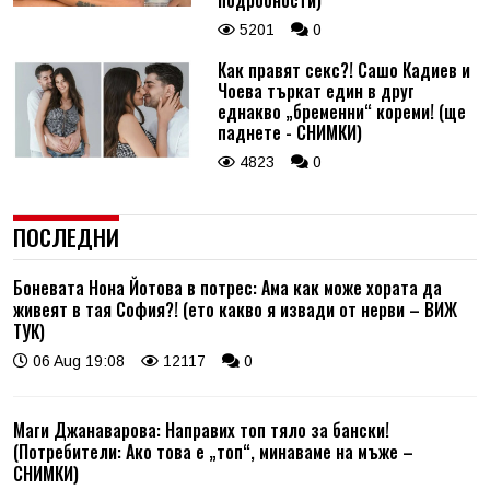
5201
0
Как правят секс?! Сашо Кадиев и
Чоева търкат един в друг
еднакво „бременни“ кореми! (ще
паднете - СНИМКИ)
4823
0
ПОСЛЕДНИ
Боневата Нона Йотова в потрес: Ама как може хората да
живеят в тая София?! (ето какво я извади от нерви – ВИЖ
ТУК)
06 Aug 19:08
12117
0
Маги Джанаварова: Направих топ тяло за бански!
(Потребители: Ако това е „топ“, минаваме на мъже –
СНИМКИ)