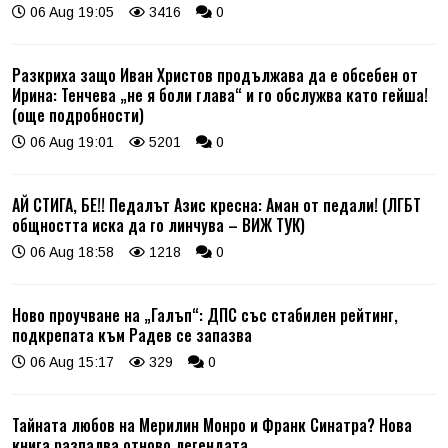
06 Aug 19:05
3416
0
Разкриха защо Иван Христов продължава да е обсебен от
Ирина: Тенчева „не я боли глава“ и го обслужва като гейша!
(още подробности)
06 Aug 19:01
5201
0
АЙ СТИГА, БЕ!! Педалът Азис кресна: Аман от педали! (ЛГБТ
общността иска да го линчува – ВИЖ ТУК)
06 Aug 18:58
1218
0
Ново проучване на „Галъп“: ДПС със стабилен рейтинг,
подкрепата към Радев се запазва
06 Aug 15:17
329
0
Тайната любов на Мерилин Монро и Франк Синатра? Нова
книга разпалва отново легендата