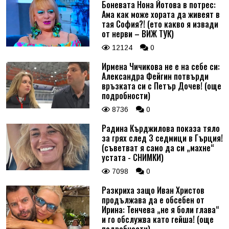
Боневата Нона Йотова в потрес:
Ама как може хората да живеят в
тая София?! (ето какво я извади
от нерви – ВИЖ ТУК)
12124
0
Ирмена Чичикова не е на себе си:
Александра Фейгин потвърди
връзката си с Петър Дочев! (още
подробности)
8736
0
Радина Кърджилова показа тяло
за грях след 3 седмици в Гърция!
(съветват я само да си „махне“
устата - СНИМКИ)
7098
0
Разкриха защо Иван Христов
продължава да е обсебен от
Ирина: Тенчева „не я боли глава“
и го обслужва като гейша! (още
подробности)