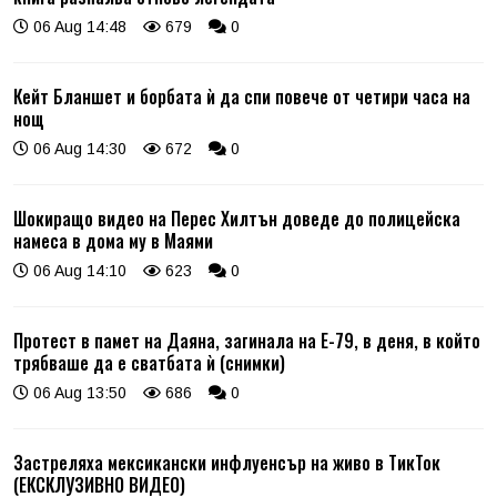
06 Aug 14:48
679
0
Кейт Бланшет и борбата ѝ да спи повече от четири часа на
нощ
06 Aug 14:30
672
0
Шокиращо видео на Перес Хилтън доведе до полицейска
намеса в дома му в Маями
06 Aug 14:10
623
0
Протест в памет на Даяна, загинала на Е-79, в деня, в който
трябваше да е сватбата ѝ (снимки)
06 Aug 13:50
686
0
Застреляха мексикански инфлуенсър на живо в ТикТок
(ЕКСКЛУЗИВНО ВИДЕО)