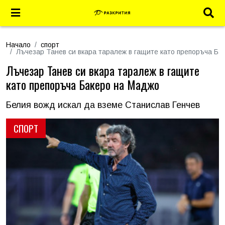
Начало
спорт
Лъчезар Танев си вкара таралеж в гащите като препоръча Б
Лъчезар Танев си вкара таралеж в гащите
като препоръча Бакеро на Маджо
Белия вожд искал да вземе Станислав Генчев
СПОРТ