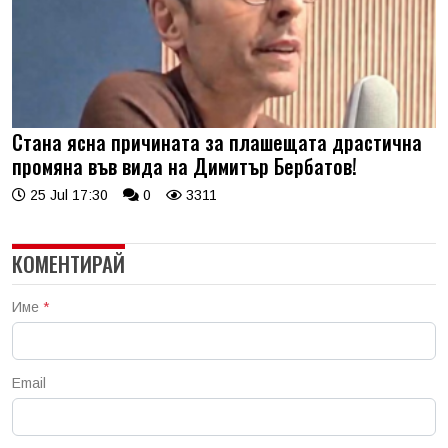
Стана ясна причината за плашещата драстична
промяна във вида на Димитър Бербатов!
25 Jul 17:30
0
3311
КОМЕНТИРАЙ
Име
*
Email