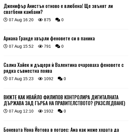
Дженифър Анистън отново е влюбена! Ще звънят ли
сватбени камбани?
07 Aug 16:20
875
0
Ариана Гранде хвърли феновете си в паника
07 Aug 15:52
791
0
Салма Хайек и дъщеря ѝ Валентина очароваха феновете с
рядка съвместна поява
07 Aug 15:23
1092
0
ВИЖТЕ КАК ИВАЙЛО ФИЛИПОВ КОНТРОЛИРА ДИГИТАЛНАТА
ДЪРЖАВА ЗАД ГЪРБА НА ПРАВИТЕЛСТВОТО? (РАЗСЛЕДВАНЕ)
07 Aug 12:10
1932
0
Боневата Нона Йотова в потрес: Ама как може хората да