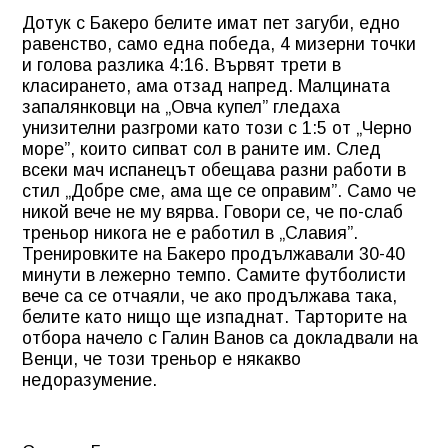
Дотук с Бакеро белите имат пет загуби, едно
равенство, само една победа, 4 мизерни точки
и голова разлика 4:16. Вървят трети в
класирането, ама отзад напред. Малцината
запалянковци на „Овча купел” гледаха
унизителни разгроми като този с 1:5 от „Черно
море”, които сипват сол в раните им. След
всеки мач испанецът обещава разни работи в
стил „Добре сме, ама ще се оправим”. Само че
никой вече не му вярва. Говори се, че по-слаб
треньор никога не е работил в „Славия”.
Тренировките на Бакеро продължавали 30-40
минути в лежерно темпо. Самите футболисти
вече са се отчаяли, че ако продължава така,
белите като нищо ще изпаднат. Тарторите на
отбора начело с Галин Ванов са докладвали на
Венци, че този треньор е някакво
недоразумение.