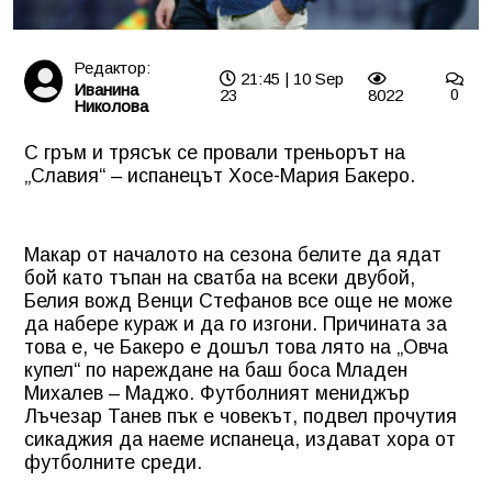
Редактор:
21:45 | 10 Sep
Иванина
23
8022
0
Николова
С гръм и трясък се провали треньорът на
„Славия“ – испанецът Хосе-Мария Бакеро.
Макар от началото на сезона белите да ядат
бой като тъпан на сватба на всеки двубой,
Белия вожд Венци Стефанов все още не може
да набере кураж и да го изгони. Причината за
това е, че Бакеро е дошъл това лято на „Овча
купел“ по нареждане на баш боса Младен
Михалев – Маджо. Футболният мениджър
Лъчезар Танев пък е човекът, подвел прочутия
сикаджия да наеме испанеца, издават хора от
футболните среди.