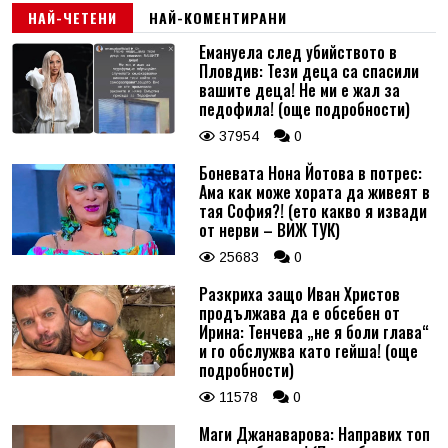
НАЙ-ЧЕТЕНИ
НАЙ-КОМЕНТИРАНИ
Емануела след убийството в
Пловдив: Тези деца са спасили
вашите деца! Не ми е жал за
педофила! (още подробности)
37954
0
Боневата Нона Йотова в потрес:
Ама как може хората да живеят в
тая София?! (ето какво я извади
от нерви – ВИЖ ТУК)
25683
0
Разкриха защо Иван Христов
продължава да е обсебен от
Ирина: Тенчева „не я боли глава“
и го обслужва като гейша! (още
подробности)
11578
0
Маги Джанаварова: Направих топ