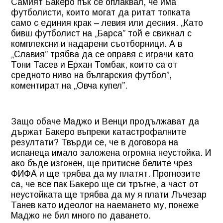
Самият Бакеро пък се оплаквал, че има
футболисти, които могат да ритат топката
само с единия крак – левия или десния. „Като
бивш футболист на „Барса” той е свикнал с
комплексни и надарени съотборници. А в
„Славия” трябва да се оправя с играчи като
Тони Тасев и Ерхан Томбак, които са от
средното ниво на българския футбол”,
коментират на „Овча купел”.
Защо обаче Маджо и Венци продължават да
държат Бакеро въпреки катастрофалните
резултати? Твърди се, че в договора на
испанеца имало заложена огромна неустойка. И
ако бъде изгонен, ще притисне белите чрез
ФИФА и ще трябва да му платят. Прогнозите
са, че все пак Бакеро ще си тръгне, а част от
неустойката ще трябва да му я плати Лъчезар
Танев като идеолог на наемането му, понеже
Маджо не бил много по даването.