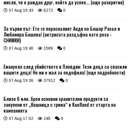
мисля, че е раждан друг, който да успее... (още разкрития)
07 Aug 19:43
6272
0
За първи път: Ето го порасналият Анди на Башар Рахал и
Любомира Башева! (актрисата разцъфна като роза -
СНИМКИ)
07 Aug 19:40
1589
0
Емануела след убийството в Пловдив: Тези деца са спасили
вашите деца! Не ми е жал за педофила! (още подробности)
07 Aug 19:36
37912
0
Близо 6 млн. броя основни хранителни продукти са
закупени от „Кошница с грижа“ в Kaufland от старта на
кампанията
07 Aug 17:02
245
0