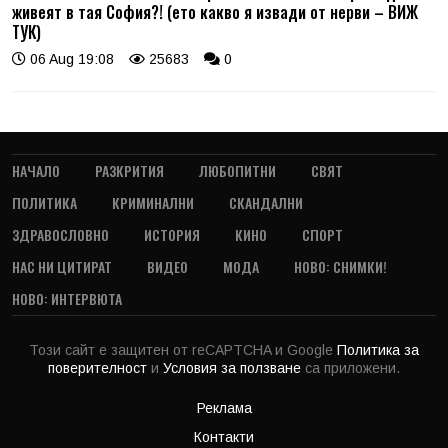
живеят в тая София?! (ето какво я извади от нерви – ВИЖ
ТУК)
06 Aug 19:08
25683
0
НАЧАЛО
РАЗКРИТИЯ
ЛЮБОПИТНИ
СВЯТ
ПОЛИТИКА
КРИМИНАЛНИ
СКАНДАЛНИ
ЗДРАВОСЛОВНО
ИСТОРИЯ
КИНО
СПОРТ
НАС НИ ЦИТИРАТ
ВИДЕО
МОДА
НОВО: СНИМКИ!
НОВО: ИНТЕРВЮТА
Този сайт е защитен от reCAPTCHA и Google
Политика за
поверителност
и
Условия за ползване
са приложени.
Реклама
Контакти