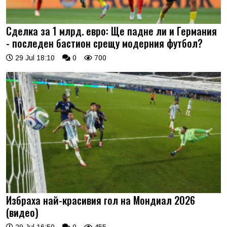
Сделка за 1 млрд. евро: Ще падне ли и Германия
- последен бастион срещу модерния футбол?
29 Jul 18:10
0
700
Избраха най-красивия гол на Мондиал 2026
(видео)
29 Jul 16:50
0
455