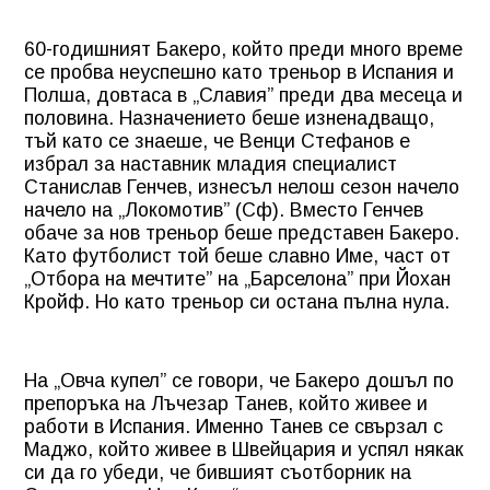
60-годишният Бакеро, който преди много време
се пробва неуспешно като треньор в Испания и
Полша, довтаса в „Славия” преди два месеца и
половина. Назначението беше изненадващо,
тъй като се знаеше, че Венци Стефанов е
избрал за наставник младия специалист
Станислав Генчев, изнесъл нелош сезон начело
начело на „Локомотив” (Сф). Вместо Генчев
обаче за нов треньор беше представен Бакеро.
Като футболист той беше славно Име, част от
„Отбора на мечтите” на „Барселона” при Йохан
Кройф. Но като треньор си остана пълна нула.
На „Овча купел” се говори, че Бакеро дошъл по
препоръка на Лъчезар Танев, който живее и
работи в Испания. Именно Танев се свързал с
Маджо, който живее в Швейцария и успял някак
си да го убеди, че бившият съотборник на