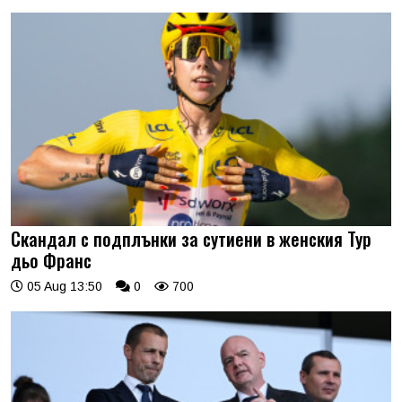
Скандал с подплънки за сутиени в женския Тур
дьо Франс
05 Aug 13:50
0
700