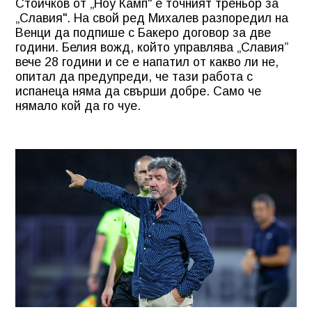
Стоичков от „Ноу Камп“ е точният треньор за
„Славия". На свой ред Михалев разпоредил на
Венци да подпише с Бакеро договор за две
години. Белия вожд, който управлява „Славия”
вече 28 години и се е напатил от какво ли не,
опитал да предупреди, че тази работа с
испанеца няма да свърши добре. Само че
нямало кой да го чуе.