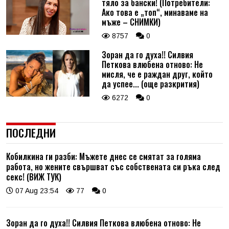
тяло за бански! (Потребители:
Ако това е „топ“, минаваме на
мъже – СНИМКИ)
8757
0
Зоран да го духа!! Силвия
Петкова влюбена отново: Не
мисля, че е раждан друг, който
да успее... (още разкрития)
6272
0
ПОСЛЕДНИ
Кобилкина ги разби: Мъжете днес се смятат за голяма
работа, но жените свършват със собствената си ръка след
секс! (ВИЖ ТУК)
07 Aug 23:54
77
0
Зоран да го духа!! Силвия Петкова влюбена отново: Не