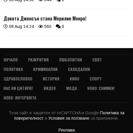
Дакота Джонсън стана Мерилин Монро!
08 Aug 14:24
560
0
НАЧАЛО
РАЗКРИТИЯ
ЛЮБОПИТНИ
СВЯТ
ПОЛИТИКА
КРИМИНАЛНИ
СКАНДАЛНИ
ЗДРАВОСЛОВНО
ИСТОРИЯ
КИНО
СПОРТ
НАС НИ ЦИТИРАТ
ВИДЕО
МОДА
НОВО: СНИМКИ!
НОВО: ИНТЕРВЮТА
Този сайт е защитен от reCAPTCHA и Google
Политика за
поверителност
и
Условия за ползване
са приложени.
Реклама