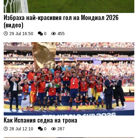
Избраха най-красивия гол на Мондиал 2026
(видео)
29 Jul 16:50
0
455
Как Испания седна на трона
28 Jul 12:10
0
287