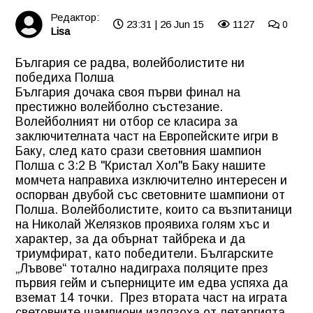
Редактор:
23:31 | 26 Jun 15
1127
0
Lisa
България се радва, волейболистите ни
победиха Полша
България дочака своя първи финал на
престижно волейболно състезание.
Волейболният ни отбор се класира за
заключителната част на Европейските игри в
Баку, след като срази световния шампион
Полша с 3:2 В "Кристал Хол"в Баку нашите
момчета направиха изключително интересен и
оспорван двубой със световните шампиони от
Полша. Волейболистите, които са възпитаници
на Николай Желязков проявиха голям хъс и
характер, за да обърнат тайбрека и да
триумфират, като победители. Българските
„Лъвове“ тотално надиграха поляците през
първия гейм и съперниците им едва успяха да
вземат 14 точки. През втората част на играта
световните шампиони излязоха от летаргията,