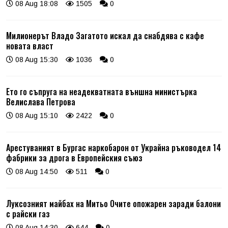
08 Aug 18:08
1505
0
Милионерът Владо Загатото искал да снабдява с кафе
новата власт
08 Aug 15:30
1036
0
Ето го съпруга на неадекватната външна министърка
Велислава Петрова
08 Aug 15:10
2422
0
Арестуваният в Бургас наркобарон от Украйна ръководел 14
фабрики за дрога в Европейския съюз
08 Aug 14:50
511
0
Луксозният майбах на Митьо Очите опожарен заради балони
с райски газ
08 Aug 14:30
644
0