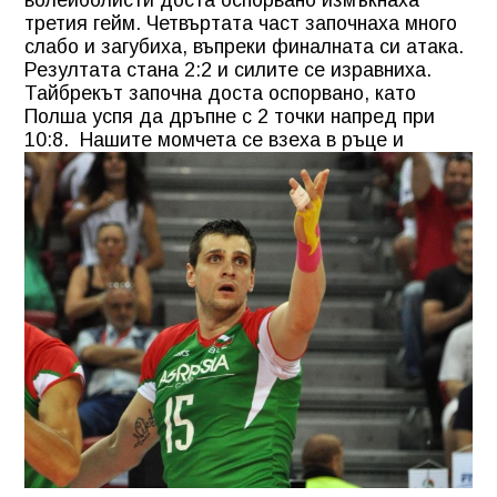
третия гейм. Четвъртата част започнаха много
слабо и загубиха, въпреки финалната си атака.
Резултата стана 2:2 и силите се изравниха.
Тайбрекът започна доста оспорвано, като
Полша успя да дръпне с 2 точки напред при
10:8. Нашите момчета се взеха в ръце и