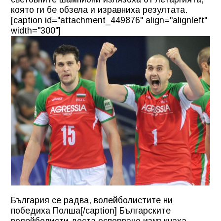
която ги бе обзела и изравниха резултата.
[caption id="attachment_449876" align="alignleft"
width="300"]
България се радва, волейболистите ни
победиха Полша[/caption] Българските
волейболисти доста оспорвано измъкнаха