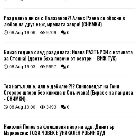
Разделиха ли се с Палаханов?! Алекс Раева се обясни в
любов на друг мъж, мрежата завря! (СНИМКИ)
08 Aug 19:06
9709
0
Близо година след раздялата: Ивана РАЗТЪРСИ с истината
за Стояна! (двете бяха повече от сестри – ВИЖ ТУК)
08 Aug 19:03
5957
0
Тоя нагъл ли е, или е дебилен?!? Синковецът на Тони
Стораро шпори без книжка в Слънчака! (Емрах е за пандиза
- СНИМКИ)
08 Aug 19:00
3493
0
Николай Попов за фалшивия пиар на адв. Димитър
Марковски: ТОЗИ ЧОВЕК Е УНИКАЛЕН РОБИН ХУД