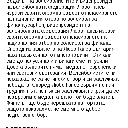
Водачът на волейболистите и вицепрезидент
на волейболната федерация Любо Ганев
изрази своята огромна радост от класирането
на националния отбор по волейбол за
финала[/caption] вицепрезидент на
волейболната федерация Любо Ганев изрази
своята огромна радост от класирането на
националния отбор по волейбол за финала.
Според изказването на Любо Ганев България
чака такъв финал от много години. Стигали
сме до полуфинали и винаги сме ги губили.
Досега българите нямат медал от европейски
или световни състезания. Волейболистите ни
показаха, че са истински отбор и си заслужиха
победата. Според Любо Ганев вървим по най-
трудния път, но пък си заслужава накрая да се
поздравим с медал, а дано той бъде златен.
Финалът ще бъде черешката на тортата,
защото показахме, че сме много добре
подготвен отбор.