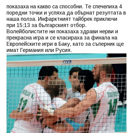
показаха на какво са способни. Те спечелиха 4
поредни точки и успяха да обърнат резултата в
наша полза. Инфарктният тайбрек приключи
при 15:13 за българският отбор.
Волейболистите ни показаха здрави нерви и
прекрасна игра и се класираха за финала на
Европейските игри в Баку, като за съперник ще
имат Германия
или Русия.