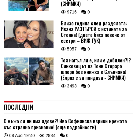
(СНИМКИ)
9716
0
Близо година след раздялата:
Ивана РАЗТЪРСИ с истината за
Стояна! (двете бяха повече от
сестри – ВИЖ ТУК)
5957
0
Тоя нагъл ли е, или е дебилен?!?
Синковецът на Тони Стораро
шпори без книжка в Слънчака!
(Емрах е за пандиза - СНИМКИ)
3493
0
ПОСЛЕДНИ
С мъжа си ли има ядове?! Ива Софиянска взриви мрежата
със странно признание! (още подробности)
08 Aug 19:40
2884
0