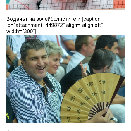
Водачът на волейболистите и [caption
id="attachment_449872" align="alignleft"
width="300"]