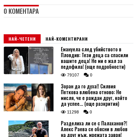
0 КОМЕНТАРА
НАЙ-ЧЕТЕНИ
НАЙ-КОМЕНТИРАНИ
Емануела след убийството в
Пловдив: Тези деца са спасили
вашите деца! Не ми е жал за
педофила! (още подробности)
79107
0
Зоран да го духа!! Силвия
Петкова влюбена отново: Не
мисля, че е раждан друг, който
да успее... (още разкрития)
11298
0
Разделиха ли се с Палаханов?!
Алекс Раева се обясни в любов
на друг мъж, мрежата завря!