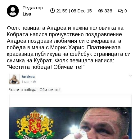
Редактор:
21:59 | 06 Dec 15
336
0
Lisa
Фолк певицата Андреа и нежна половинка на
Кобрата написа прочувствено поздравление
Андреа поздрави любимия си с вчерашната
победа в мача с Морис Харис. Платинената
красавица публикува на фейсбук страницата си
снимка на Кубрат. Фолк певицата написа:
"Честита победа! Обичам те!"