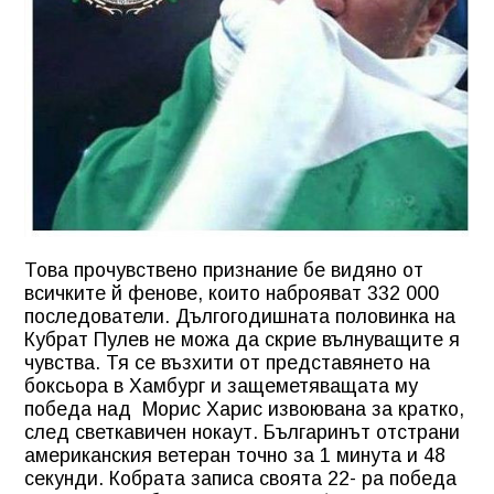
Това прочувствено признание бе видяно от
всичките й фенове, които наброяват 332 000
последователи. Дългогодишната половинка на
Кубрат Пулев не можа да скрие вълнуващите я
чувства. Тя се възхити от представянето на
боксьора в Хамбург и защеметяващата му
победа над Морис Харис извоювана за кратко,
след светкавичен нокаут. Българинът отстрани
американския ветеран точно за 1 минута и 48
секунди. Кобрата записа своята 22- ра победа