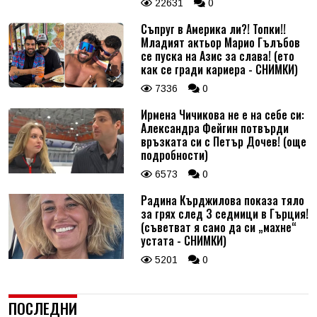
22631
0
Съпруг в Америка ли?! Топки!!
Младият актьор Марио Гълъбов
се пуска на Азис за слава! (ето
как се гради кариера - СНИМКИ)
7336
0
Ирмена Чичикова не е на себе си:
Александра Фейгин потвърди
връзката си с Петър Дочев! (още
подробности)
6573
0
Радина Кърджилова показа тяло
за грях след 3 седмици в Гърция!
(съветват я само да си „махне“
устата - СНИМКИ)
5201
0
ПОСЛЕДНИ