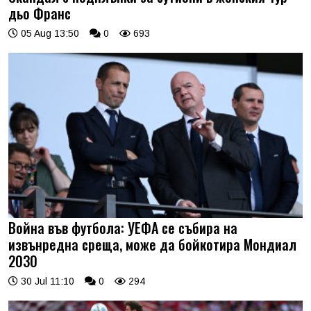
дьо Франс
05 Aug 13:50
0
693
Война във футбола: УЕФА се събира на
извънредна среща, може да бойкотира Мондиал
2030
30 Jul 11:10
0
294