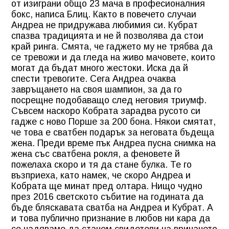
от изиграни общо 23 мача в професионалния
бокс, написа Блиц. Както в повечето случаи
Андреа не придружава любимия си. Кубрат
спазва традицията и не й позволява да стои
край ринга. Смята, че гаджето му не трябва да
се тревожи и да гледа на живо мачовете, които
могат да бъдат много жестоки. Иска да й
спести тревогите. Сега Андреа очаква
завръщането на своя шампион, за да го
посрещне подобаващо след неговия триумф.
Съвсем наскоро Кобрата зарадва русото си
гадже с ново Порше за 200 бона. Някои смятат,
че това е сватбен подарък за неговата бъдеща
жена. Преди време пък Андреа пусна снимка на
жена със сватбена рокля, а феновете й
пожелаха скоро и тя да стане булка. Те го
възприеха, като намек, че скоро Андреа и
Кобрата ще минат пред олтара. Нищо чудно
през 2016 светското събитие на годината да
бъде бляскавата сватба на Андреа и Кубрат. А
и това публично признание в любов ни кара да