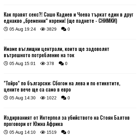
Как правят секс?! Сашо Кадиев и Чоева търкат един в друг
еднакво „бременни“ кореми! (ще паднете - СНИМКИ)
05 Aug 19:24
3829
0
Имаме въглищни централи, които ще задоволят
вътрешното потребление на ток
05 Aug 15:01
378
0
"Тойро" по български: Сбогом на лева и по етикетите,
цените вече ще са само в евро
05 Aug 14:30
1022
0
Издирваният от Интерпол за убийството на Стоян Балтов
проговори от Южна Африка
05 Aug 14:10
1519
0