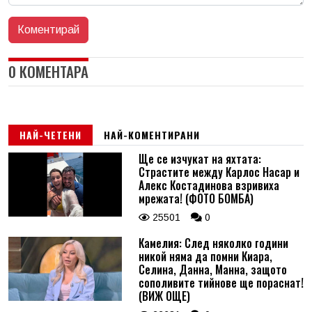
0 КОМЕНТАРА
НАЙ-ЧЕТЕНИ
НАЙ-КОМЕНТИРАНИ
Ще се изчукат на яхтата:
Страстите между Карлос Насар и
Алекс Костадинова взривиха
мрежата! (ФОТО БОМБА)
25501
0
Камелия: След няколко години
никой няма да помни Киара,
Селина, Данна, Манна, защото
сополивите тийнове ще пораснат!
(ВИЖ ОЩЕ)