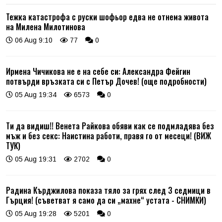
Тежка катастрофа с руски шофьор едва не отнема живота
на Милена Милотинова
06 Aug 9:10
77
0
Ирмена Чичикова не е на себе си: Александра Фейгин
потвърди връзката си с Петър Дочев! (още подробности)
05 Aug 19:34
6573
0
Ти да видиш!! Венета Райкова обяви как се подмладява без
мъж и без секс: Наистина работи, правя го от месеци! (ВИЖ
ТУК)
05 Aug 19:31
2702
0
Радина Кърджилова показа тяло за грях след 3 седмици в
Гърция! (съветват я само да си „махне“ устата - СНИМКИ)
05 Aug 19:28
5201
0