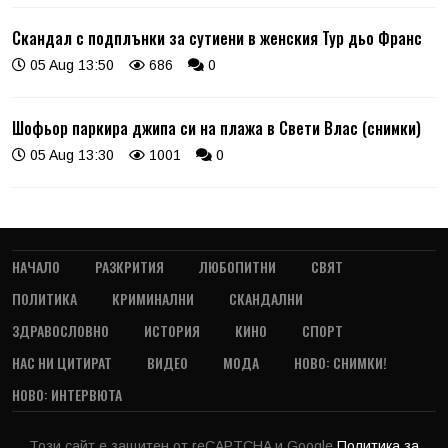
Скандал с подплънки за сутиени в женския Тур дьо Франс
05 Aug 13:50
686
0
Шофьор паркира джипа си на плажа в Свети Влас (снимки)
05 Aug 13:30
1001
0
НАЧАЛО
РАЗКРИТИЯ
ЛЮБОПИТНИ
СВЯТ
ПОЛИТИКА
КРИМИНАЛНИ
СКАНДАЛНИ
ЗДРАВОСЛОВНО
ИСТОРИЯ
КИНО
СПОРТ
НАС НИ ЦИТИРАТ
ВИДЕО
МОДА
НОВО: СНИМКИ!
НОВО: ИНТЕРВЮТА
Този сайт е защитен от reCAPTCHA и Google
Политика за