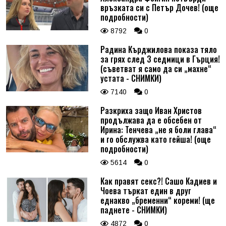
връзката си с Петър Дочев! (още
подробности)
8792
0
Радина Кърджилова показа тяло
за грях след 3 седмици в Гърция!
(съветват я само да си „махне“
устата - СНИМКИ)
7140
0
Разкриха защо Иван Христов
продължава да е обсебен от
Ирина: Тенчева „не я боли глава“
и го обслужва като гейша! (още
подробности)
5614
0
Как правят секс?! Сашо Кадиев и
Чоева търкат един в друг
еднакво „бременни“ кореми! (ще
паднете - СНИМКИ)
4872
0