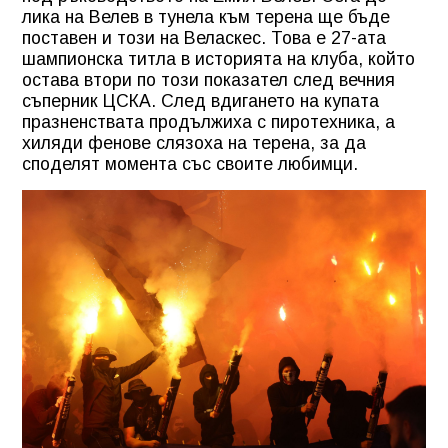
лика на Велев в тунела към терена ще бъде
поставен и този на Веласкес. Това е 27-ата
шампионска титла в историята на клуба, който
остава втори по този показател след вечния
съперник ЦСКА. След вдигането на купата
празненствата продължиха с пиротехника, а
хиляди фенове слязоха на терена, за да
споделят момента със своите любимци.