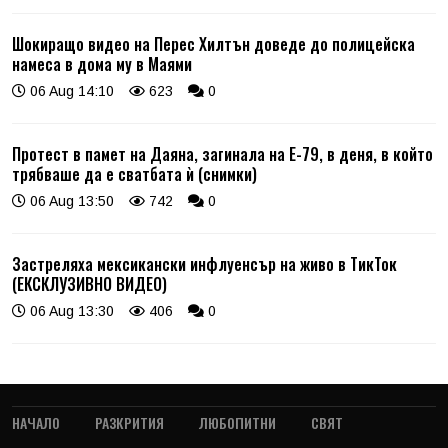
Шокиращо видео на Перес Хилтън доведе до полицейска
намеса в дома му в Маями
06 Aug 14:10
623
0
Протест в памет на Даяна, загинала на Е-79, в деня, в който
трябваше да е сватбата ѝ (снимки)
06 Aug 13:50
742
0
Застреляха мексикански инфлуенсър на живо в ТикТок
(ЕКСКЛУЗИВНО ВИДЕО)
06 Aug 13:30
406
0
НАЧАЛО
РАЗКРИТИЯ
ЛЮБОПИТНИ
СВЯТ