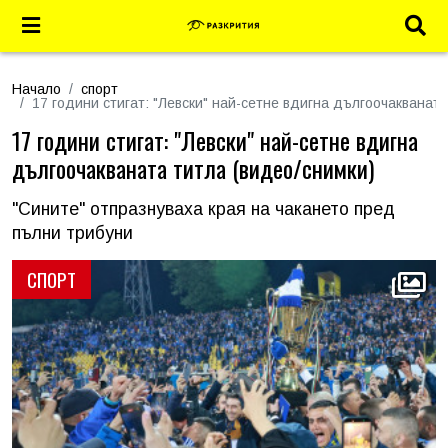
Начало
спорт
17 години стигат: "Левски" най-сетне вдигна дългоочакваната
17 години стигат: "Левски" най-сетне вдигна
дългоочакваната титла (видео/снимки)
"Сините" отпразнуваха края на чакането пред
пълни трибуни
СПОРТ