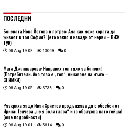
ПОСЛЕДНИ
Боневата Нона Йотова в потрес: Ама как може хората да
живеят в тая София?! (ето какво я извади от нерви – ВИЖ
ТУК)
06 Aug 19:08
13069
0
Маги Джанаварова: Направих топ тяло за бански!
(Потребители: Ако това е „топ“, минаваме на мъже –
СНИМКИ)
06 Aug 19:05
3738
0
Разкриха защо Иван Христов продължава да е обсебен от
Ирина: Тенчева „не я боли глава“ и го обслужва като гейша!
(още подробности)
06 Aug 19:01
5614
0