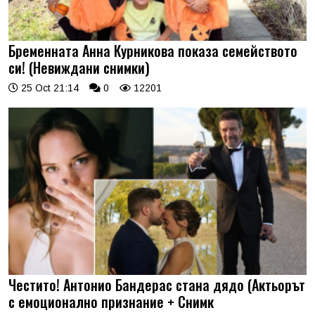
Бременната Анна Курникова показа семейството
си! (Невиждани снимки)
25 Oct 21:14
0
12201
Честито! Антонио Бандерас стана дядо (Актьорът
с емоционално признание + Снимк