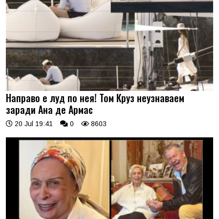
Направо е луд по нея! Том Круз неузнаваем
заради Ана де Армас
20 Jul 19:41
0
8603