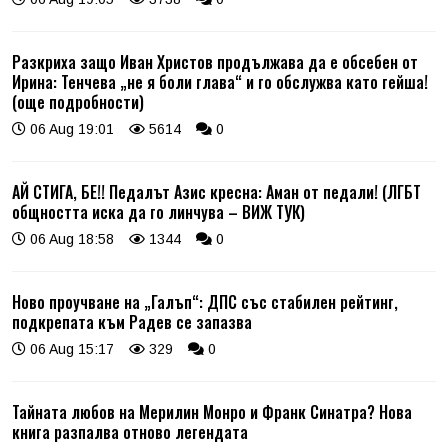
Разкриха защо Иван Христов продължава да е обсебен от
Ирина: Тенчева „не я боли глава“ и го обслужва като гейша!
(още подробности)
06 Aug 19:01
5614
0
АЙ СТИГА, БЕ!! Педалът Азис кресна: Аман от педали! (ЛГБТ
общността иска да го линчува – ВИЖ ТУК)
06 Aug 18:58
1344
0
Ново проучване на „Галъп“: ДПС със стабилен рейтинг,
подкрепата към Радев се запазва
06 Aug 15:17
329
0
Тайната любов на Мерилин Монро и Франк Синатра? Нова
книга разпалва отново легендата