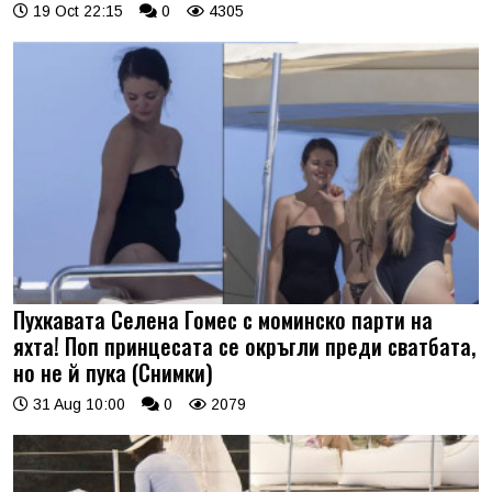
19 Oct 22:15
0
4305
Пухкавата Селена Гомес с моминско парти на
яхта! Поп принцесата се окръгли преди сватбата,
но не й пука (Снимки)
31 Aug 10:00
0
2079