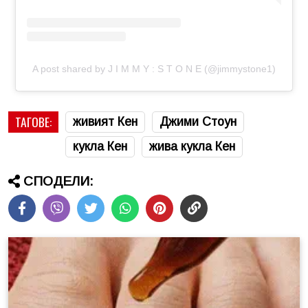
A post shared by J I M M Y : S T O N E (@jimmystone1)
ТАГОВЕ:
живият Кен
Джими Стоун
кукла Кен
жива кукла Кен
СПОДЕЛИ: