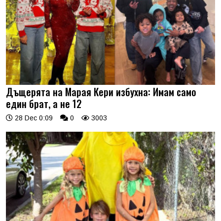
Дъщерята на Марая Кери избухна: Имам само
един брат, а не 12
28 Dec 0:09
0
3003