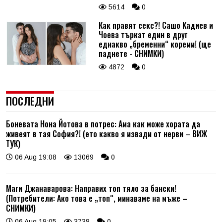
5614
0
Как правят секс?! Сашо Кадиев и
Чоева търкат един в друг
еднакво „бременни“ кореми! (ще
паднете - СНИМКИ)
4872
0
ПОСЛЕДНИ
Боневата Нона Йотова в потрес: Ама как може хората да
живеят в тая София?! (ето какво я извади от нерви – ВИЖ
ТУК)
06 Aug 19:08
13069
0
Маги Джанаварова: Направих топ тяло за бански!
(Потребители: Ако това е „топ“, минаваме на мъже –
СНИМКИ)
06 Aug 19:05
3738
0