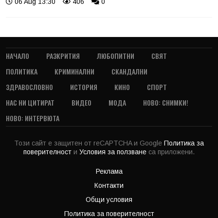
06 Aug 13:30
406
0
НАЧАЛО
РАЗКРИТИЯ
ЛЮБОПИТНИ
СВЯТ
ПОЛИТИКА
КРИМИНАЛНИ
СКАНДАЛНИ
ЗДРАВОСЛОВНО
ИСТОРИЯ
КИНО
СПОРТ
НАС НИ ЦИТИРАТ
ВИДЕО
МОДА
НОВО: СНИМКИ!
НОВО: ИНТЕРВЮТА
Този сайт е защитен от reCAPTCHA и Google
Политика за
поверителност
и
Условия за ползване
са приложени.
Реклама
Контакти
Общи условия
Политика за поверителност