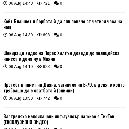
06 Aug 14:48
721
0
Кейт Бланшет и борбата ѝ да спи повече от четири часа на
нощ
06 Aug 14:30
693
0
Шокиращо видео на Перес Хилтън доведе до полицейска
намеса в дома му в Маями
06 Aug 14:10
623
0
Протест в памет на Даяна, загинала на Е-79, в деня, в който
трябваше да е сватбата ѝ (снимки)
06 Aug 13:50
742
0
Застреляха мексикански инфлуенсър на живо в ТикТок
(ЕКСКЛУЗИВНО ВИДЕО)