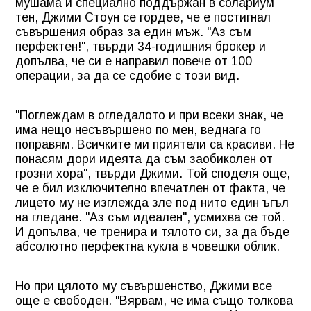
мушама и специално поддържан в солариум
тен, Джими Стоун се гордее, че е постигнал
съвършения образ за един мъж. "Аз съм
перфектен!", твърди 34-годишния брокер и
допълва, че си е направил повече от 100
операции, за да се сдобие с този вид.
"Поглеждам в огледалото и при всеки знак, че
има нещо несъвършено по мен, веднага го
поправям. Всичките ми приятели са красиви. Не
понасям дори идеята да съм заобиколен от
грозни хора", твърди Джими. Той споделя още,
че е бил изключително впечатлен от факта, че
лицето му не изглежда зле под нито един ъгъл
на гледане. "Аз съм идеален", усмихва се той.
И допълва, че тренира и тялото си, за да бъде
абсолютно перфектна кукла в човешки облик.
Но при цялото му съвършенство, Джими все
още е свободен. "Вярвам, че има също толкова