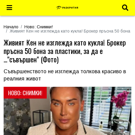
Начало
Ново: Снимки!
Живият Кен не изглежда като кукла! Брокер пръсна 50 бона за
Живият Кен не изглежда като кукла! Брокер
пръсна 50 бона за пластики, за да е
..."съвършен" (Фото)
Съвършенството не изглежда толкова красиво в
реалния живот
НОВО: СНИМКИ!