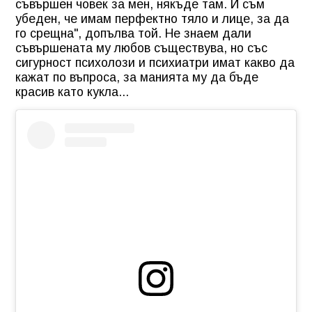
съвършен човек за мен, някъде там. И съм
убеден, че имам перфектно тяло и лице, за да
го срещна", допълва той. Не знаем дали
съвършената му любов съществува, но със
сигурност психолози и психиатри имат какво да
кажат по въпроса, за манията му да бъде
красив като кукла...