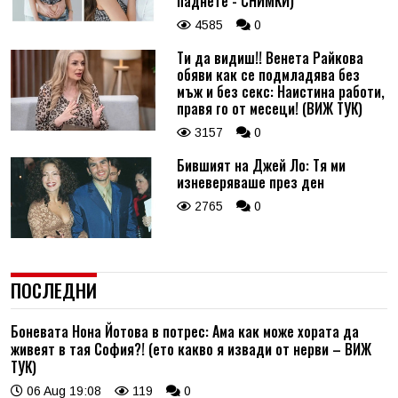
паднете - СНИМКИ)
4585
0
Ти да видиш!! Венета Райкова
обяви как се подмладява без
мъж и без секс: Наистина работи,
правя го от месеци! (ВИЖ ТУК)
3157
0
Бившият на Джей Ло: Тя ми
изневеряваше през ден
2765
0
ПОСЛЕДНИ
Боневата Нона Йотова в потрес: Ама как може хората да
живеят в тая София?! (ето какво я извади от нерви – ВИЖ
ТУК)
06 Aug 19:08
119
0