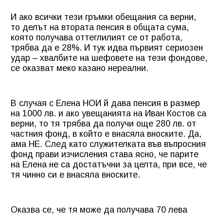
И ако всички тези гръмки обещания са верни,
то делът на втората пенсия в общата сума,
която получава оттеглилият се от работа,
трябва да е 28%. И тук идва първият сериозен
удар – хвалбите на шефовете на тези фондове,
се оказват меко казано нереални.
В случая с Елена НОИ й дава пенсия в размер
на 1000 лв. и ако увещанията на Иван Костов са
верни, то тя трябва да получи още 280 лв. от
частния фонд, в който е внасяла вноските. Да,
ама НЕ. След като служителката във въпросния
фонд прави изчисления става ясно, че парите
на Елена не са достатъчни за целта, при все, че
тя чинно си е внасяла вноските.
Оказва се, че тя може да получава 70 лева