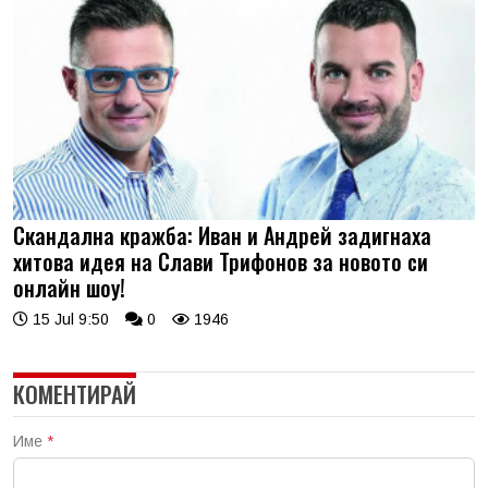
Скандална кражба: Иван и Андрей задигнаха
хитова идея на Слави Трифонов за новото си
онлайн шоу!
15 Jul 9:50
0
1946
КОМЕНТИРАЙ
Име
*