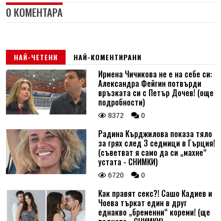
0 КОМЕНТАРА
НАЙ-ЧЕТЕНИ
НАЙ-КОМЕНТИРАНИ
Ирмена Чичикова не е на себе си:
Александра Фейгин потвърди
връзката си с Петър Дочев! (още
подробности)
8372
0
Радина Кърджилова показа тяло
за грях след 3 седмици в Гърция!
(съветват я само да си „махне“
устата - СНИМКИ)
6720
0
Как правят секс?! Сашо Кадиев и
Чоева търкат един в друг
еднакво „бременни“ кореми! (ще