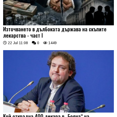
Източването в дълбоката държава на скъпите
лекарства - част I
22 Jul 11:08
0
1449
Кой открадна 400 декара в „Бояна“ на