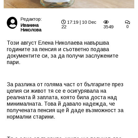
Редактор:
17:19 | 10 Dec
Иванина
22
3549
0
Николова
Този август Елена Николаева навършва
годините за пенсия и съответно подава
документите си, за да получи заслужените
пари.
За разлика от голяма част от българите през
целия си живот тя се е осигурявала на
реалната й заплата, която била доста над
минималната. Това й давало надежда, че
получената пенсия ще й даде възможност за
нормални старини.