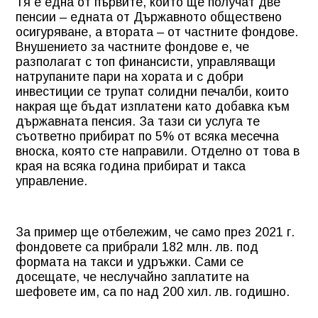
Тя е една от първите, които ще получат две
пенсии – едната от Държавното обществено
осигуряване, а втората – от частните фондове.
Внушението за частните фондове е, че
разполагат с топ финансисти, управляващи
натрупаните пари на хората и с добри
инвестиции се трупат солидни печалби, които
накрая ще бъдат изплатени като добавка към
държавната пенсия. За тази си услуга те
съответно прибират по 5% от всяка месечна
вноска, която сте направили. Отделно от това в
края на всяка година прибират и такса
управление.
За пример ще отбележим, че само през 2021 г.
фондовете са прибрали 182 млн. лв. под
формата на такси и удръжки. Сами се
досещате, че неслучайно заплатите на
шефовете им, са по над 200 хил. лв. годишно.