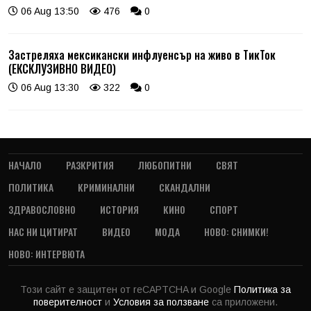
06 Aug 13:50
476
0
Застреляха мексикански инфлуенсър на живо в ТикТок
(ЕКСКЛУЗИВНО ВИДЕО)
06 Aug 13:30
322
0
НАЧАЛО
РАЗКРИТИЯ
ЛЮБОПИТНИ
СВЯТ
ПОЛИТИКА
КРИМИНАЛНИ
СКАНДАЛНИ
ЗДРАВОСЛОВНО
ИСТОРИЯ
КИНО
СПОРТ
НАС НИ ЦИТИРАТ
ВИДЕО
МОДА
НОВО: СНИМКИ!
НОВО: ИНТЕРВЮТА
Този сайт е защитен от reCAPTCHA и Google
Политика за
поверителност
и
Условия за ползване
са приложени.