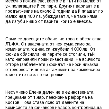
месечно пожизнено, което е в пъти по-малко от
уж полагащите й се пари. Другият вариант е в
продължение на около 2 години да й плащат по
малко над 400 лв. убеждават я, че така няма
да изгуби нищо от парите, които е внесла.
Сами се досещате обаче, че това е абсолютна
ЛЪЖА. От внасяната от нея сума само за
изминалата година са изгубени 4 000 лв. От
фонда обяснили, че парите се стопили, тъй
като направили лоши инвестиции. На всичкото
отгоре (забележете!) фондът не носи никаква
отговорност и няма ангажимент за компенсира
клиентите си за тези грешки.
Несъмнено Елена далеч не е единствената
прецакана от т.нар. пенсионна реформа на
Костов. Това става ясно от данните на
Комисията за финансов надзор, контролираща