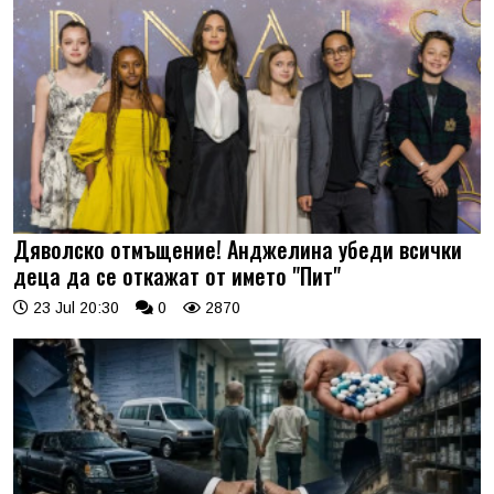
Дяволско отмъщение! Анджелина убеди всички
деца да се откажат от името "Пит"
23 Jul 20:30
0
2870