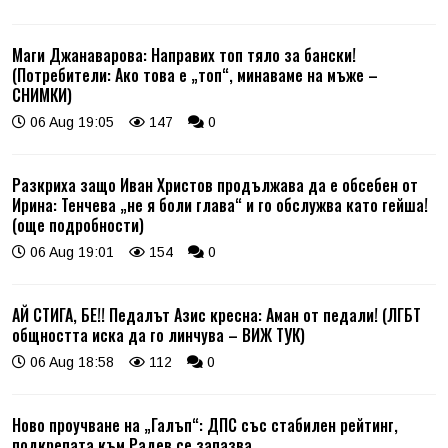
Маги Джанаварова: Направих топ тяло за бански!
(Потребители: Ако това е „топ“, минаваме на мъже –
СНИМКИ)
06 Aug 19:05
147
0
Разкриха защо Иван Христов продължава да е обсебен от
Ирина: Тенчева „не я боли глава“ и го обслужва като гейша!
(още подробности)
06 Aug 19:01
154
0
АЙ СТИГА, БЕ!! Педалът Азис кресна: Аман от педали! (ЛГБТ
общността иска да го линчува – ВИЖ ТУК)
06 Aug 18:58
112
0
Ново проучване на „Галъп“: ДПС със стабилен рейтинг,
подкрепата към Радев се запазва