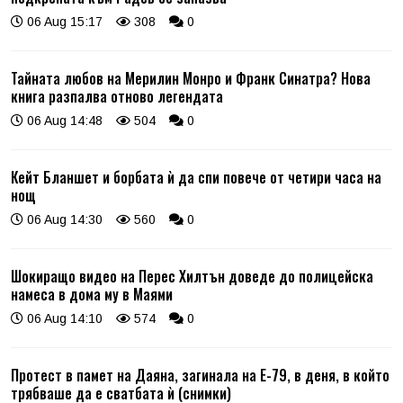
06 Aug 15:17
308
0
Тайната любов на Мерилин Монро и Франк Синатра? Нова
книга разпалва отново легендата
06 Aug 14:48
504
0
Кейт Бланшет и борбата ѝ да спи повече от четири часа на
нощ
06 Aug 14:30
560
0
Шокиращо видео на Перес Хилтън доведе до полицейска
намеса в дома му в Маями
06 Aug 14:10
574
0
Протест в памет на Даяна, загинала на Е-79, в деня, в който
трябваше да е сватбата ѝ (снимки)