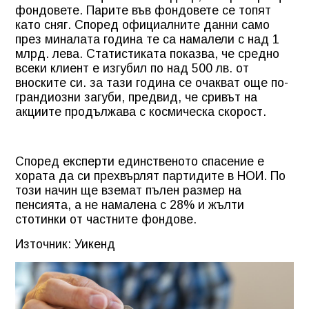
фондовете. Парите във фондовете се топят
като сняг. Според официалните данни само
през миналата година те са намалели с над 1
млрд. лева. Статистиката показва, че средно
всеки клиент е изгубил по над 500 лв. от
вноските си. за тази година се очакват още по-
грандиозни загуби, предвид, че сривът на
акциите продължава с космическа скорост.
Според експерти единственото спасение е
хората да си прехвърлят партидите в НОИ. По
този начин ще вземат пълен размер на
пенсията, а не намалена с 28% и жълти
стотинки от частните фондове.
Източник: Уикенд