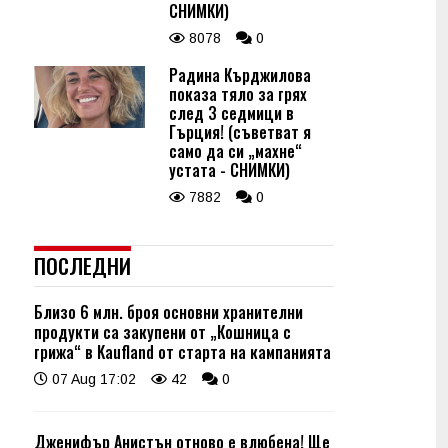
СНИМКИ)
8078
0
Радина Кърджилова
показа тяло за грях
след 3 седмици в
Гърция! (съветват я
само да си „махне“
устата - СНИМКИ)
7882
0
ПОСЛЕДНИ
Близо 6 млн. броя основни хранителни
продукти са закупени от „Кошница с
грижа“ в Kaufland от старта на кампанията
07 Aug 17:02
42
0
Дженифър Анистън отново е влюбена! Ще