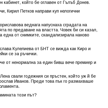
 кабинет, който бе оглавен от Гълъб Донев.
и, Кирил Петков направи куп нелогични
ориславова веднага напуснаха сградата на
та по предаване на властта. Човек би си казал,
ла една от снимките, скандализирала наново
слава Кулелиева от БНТ се вижда как Киро и
йки се за ръчички.
че от ненормална за един бивш вече премиер и
Лена свали годежния си пръстен, който уж й бе
рослав Иванов. Преди това пък го размахваше
рламента.
амината този път?