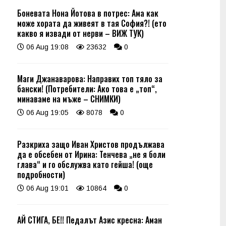
Боневата Нона Йотова в потрес: Ама как
може хората да живеят в тая София?! (ето
какво я извади от нерви – ВИЖ ТУК)
06 Aug 19:08
23632
0
Маги Джанаварова: Направих топ тяло за
бански! (Потребители: Ако това е „топ“,
минаваме на мъже – СНИМКИ)
06 Aug 19:05
8078
0
Разкриха защо Иван Христов продължава
да е обсебен от Ирина: Тенчева „не я боли
глава“ и го обслужва като гейша! (още
подробности)
06 Aug 19:01
10864
0
АЙ СТИГА, БЕ!! Педалът Азис кресна: Аман