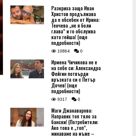
Разкриха защо Иван
Христов продължава
да е обсебен от Ирина:
Тенчева „не я боли
глава“ и го обслужва
като гейша! (още
подробности)
10864
0
Ирмена Чичикова не е
на себе си: Александра
Фейгин потвърди
връзката си с Петър
Дочев! (още
подробности)
9317
0
Маги Джанаварова:
Направих топ тяло за
бански! (Потребители:
Ако това е „топ“,
минаваме на мъже –