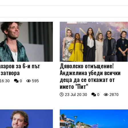
харов за 6-и път
Дяволско отмъщение!
 затвора
Анджелина убеди всички
деца да се откажат от
16:30
0
595
името "Пит"
23 Jul 20:30
0
2870