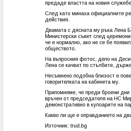
предаде властта на новия служебен
След като минаха официалните реч
действия.
Двамата с дясната му ръка Лена Б
Министерски съвет след церемония
че е нормално, ако не се бе появи
обществото.
На въпросния фотос, дело на Деси
Лена се качват по стълбите, държе
Несъмнено подобна близост е пове
говорителката на кабинета му.
Припомняме, че преди броени дни 
връчен от председателя на НС Ми
демонстративно в кулоарите на па
Какво ли ще е оправданието на дв
Източник: trud.bg