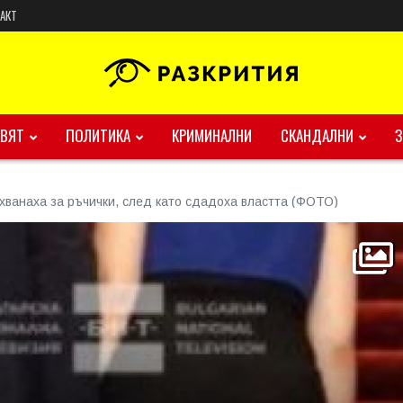
АКТ
ВЯТ
ПОЛИТИКА
КРИМИНАЛНИ
СКАНДАЛНИ
 хванаха за ръчички, след като сдадоха властта (ФОТО)