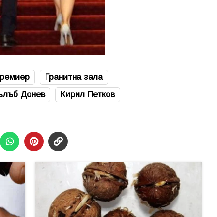
премиер
Гранитна зала
ълъб Донев
Кирил Петков