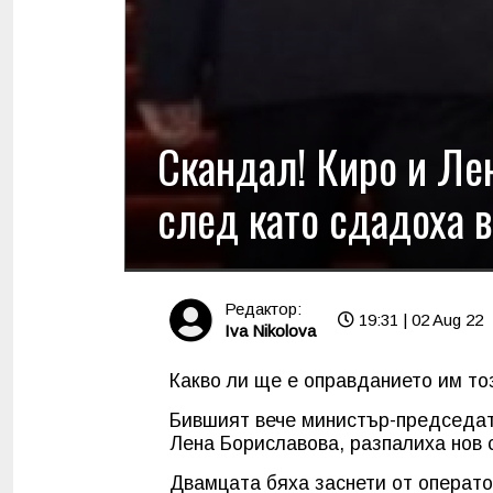
Скандал! Киро и Лен
след като сдадоха 
Редактор:
19:31 | 02 Aug 22
Iva Nikolova
Какво ли ще е оправданието им то
Бившият вече министър-председат
Лена Бориславова, разпалиха нов с
Двамцата бяха заснети от операто