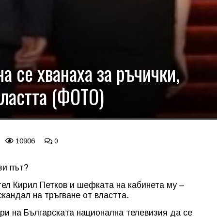
а се хванаха за ръчички,
властта (ФОТО)
10906
0
зи път?
ел Кирил Петков и шефката на кабинета му –
кандал на тръгване от властта.
ри на Българската национална телевизия да се