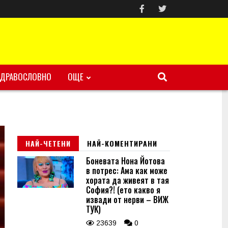
ЗДРАВОСЛОВНО
ОЩЕ
НАЙ-ЧЕТЕНИ
НАЙ-КОМЕНТИРАНИ
Боневата Нона Йотова
в потрес: Ама как може
хората да живеят в тая
София?! (ето какво я
извади от нерви – ВИЖ
ТУК)
23639
0