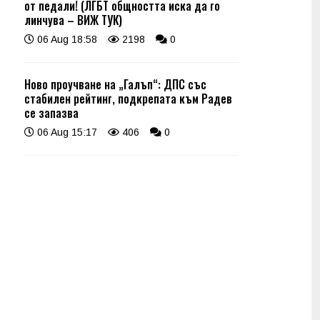
от педали! (ЛГБТ общността иска да го
линчува – ВИЖ ТУК)
06 Aug 18:58
2198
0
Ново проучване на „Галъп“: ДПС със
стабилен рейтинг, подкрепата към Радев
се запазва
06 Aug 15:17
406
0