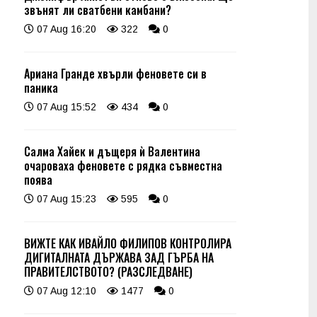
звънят ли сватбени камбани?
07 Aug 16:20
322
0
Ариана Гранде хвърли феновете си в
паника
07 Aug 15:52
434
0
Салма Хайек и дъщеря ѝ Валентина
очароваха феновете с рядка съвместна
поява
07 Aug 15:23
595
0
ВИЖТЕ КАК ИВАЙЛО ФИЛИПОВ КОНТРОЛИРА
ДИГИТАЛНАТА ДЪРЖАВА ЗАД ГЪРБА НА
ПРАВИТЕЛСТВОТО? (РАЗСЛЕДВАНЕ)
07 Aug 12:10
1477
0