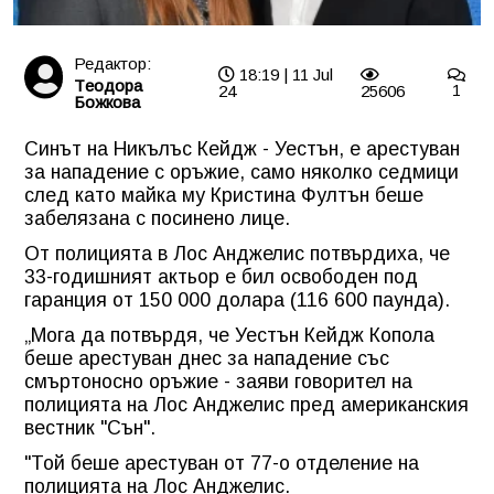
Редактор:
18:19 | 11 Jul
Tеодора
24
25606
1
Божкова
Синът на Никълъс Кейдж - Уестън, е арестуван
за нападение с оръжие, само няколко седмици
след като майка му Кристина Фултън беше
забелязана с посинено лице.
От полицията в Лос Анджелис потвърдиха, че
33-годишният актьор е бил освободен под
гаранция от 150 000 долара (116 600 паунда).
„Мога да потвърдя, че Уестън Кейдж Копола
беше арестуван днес за нападение със
смъртоносно оръжие - заяви говорител на
полицията на Лос Анджелис пред американския
вестник "Сън".
"Той беше арестуван от 77-о отделение на
полицията на Лос Анджелис.