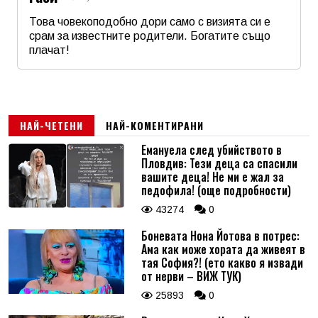
Това човекоподобно дори само с визията си е
срам за известните родители. Богатите също
плачат!
Име
*
Email
НАЙ-ЧЕТЕНИ
НАЙ-КОМЕНТИРАНИ
Емануела след убийството в
Пловдив: Тези деца са спасили
Коментар
*
вашите деца! Не ми е жал за
педофила! (още подробности)
43274
0
Боневата Нона Йотова в потрес:
Ама как може хората да живеят в
тая София?! (ето какво я извади
от нерви – ВИЖ ТУК)
25893
0