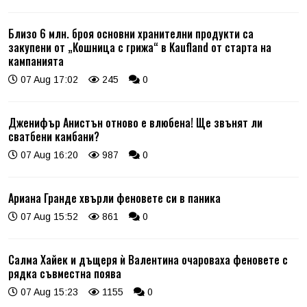
Близо 6 млн. броя основни хранителни продукти са
закупени от „Кошница с грижа“ в Kaufland от старта на
кампанията
07 Aug 17:02
245
0
Дженифър Анистън отново е влюбена! Ще звънят ли
сватбени камбани?
07 Aug 16:20
987
0
Ариана Гранде хвърли феновете си в паника
07 Aug 15:52
861
0
Салма Хайек и дъщеря ѝ Валентина очароваха феновете с
рядка съвместна поява
07 Aug 15:23
1155
0