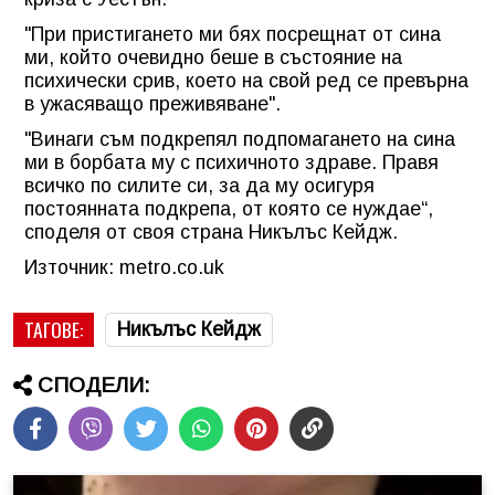
"При пристигането ми бях посрещнат от сина
ми, който очевидно беше в състояние на
психически срив, което на свой ред се превърна
в ужасяващо преживяване".
"Винаги съм подкрепял подпомагането на сина
ми в борбата му с психичното здраве. Правя
всичко по силите си, за да му осигуря
постоянната подкрепа, от която се нуждае“,
споделя от своя страна Никълъс Кейдж.
Източник: metro.co.uk
ТАГОВЕ:
Никълъс Кейдж
СПОДЕЛИ: