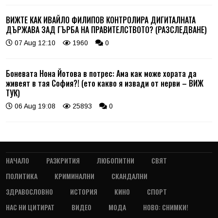
ВИЖТЕ КАК ИВАЙЛО ФИЛИПОВ КОНТРОЛИРА ДИГИТАЛНАТА
ДЪРЖАВА ЗАД ГЪРБА НА ПРАВИТЕЛСТВОТО? (РАЗСЛЕДВАНЕ)
07 Aug 12:10
1960
0
Боневата Нона Йотова в потрес: Ама как може хората да
живеят в тая София?! (ето какво я извади от нерви – ВИЖ
ТУК)
06 Aug 19:08
25893
0
НАЧАЛО
РАЗКРИТИЯ
ЛЮБОПИТНИ
СВЯТ
ПОЛИТИКА
КРИМИНАЛНИ
СКАНДАЛНИ
ЗДРАВОСЛОВНО
ИСТОРИЯ
КИНО
СПОРТ
НАС НИ ЦИТИРАТ
ВИДЕО
МОДА
НОВО: СНИМКИ!