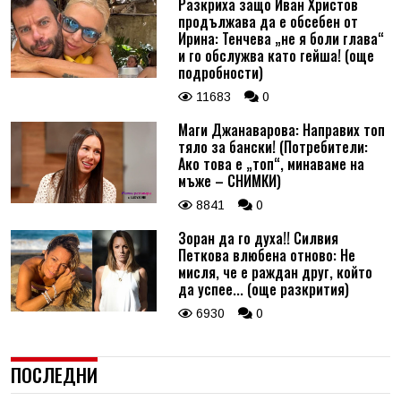
Разкриха защо Иван Христов
продължава да е обсебен от
Ирина: Тенчева „не я боли глава“
и го обслужва като гейша! (още
подробности)
11683
0
Маги Джанаварова: Направих топ
тяло за бански! (Потребители:
Ако това е „топ“, минаваме на
мъже – СНИМКИ)
8841
0
Зоран да го духа!! Силвия
Петкова влюбена отново: Не
мисля, че е раждан друг, който
да успее... (още разкрития)
6930
0
ПОСЛЕДНИ