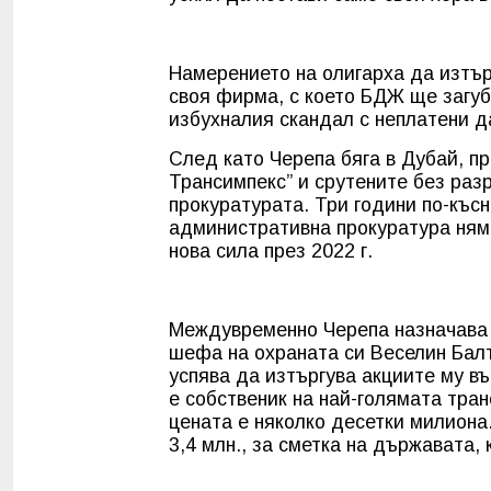
Намерението на олигарха да изтър
своя фирма, с което БДЖ ще загуб
избухналия скандал с неплатени д
След като Черепа бяга в Дубай, п
Трансимпекс” и срутените без раз
прокуратурата. Три години по-къс
административна прокуратура няма
нова сила през 2022 г.
Междувременно Черепа назначава 
шефа на охраната си Веселин Балт
успява да изтъргува акциите му в
е собственик на най-голямата тра
цената е няколко десетки милиона
3,4 млн., за сметка на държавата,