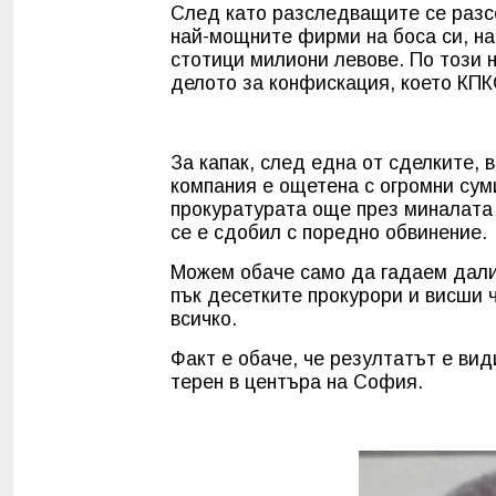
След като разследващите се разсе
най-мощните фирми на боса си, на
стотици милиони левове. По този 
делото за конфискация, което КП
За капак, след една от сделките, 
компания е ощетена с огромни суми
прокуратурата още през миналата г
се е сдобил с поредно обвинение.
Можем обаче само да гадаем дали
пък десетките прокурори и висши ч
всичко.
Факт е обаче, че резултатът е ви
терен в центъра на София.