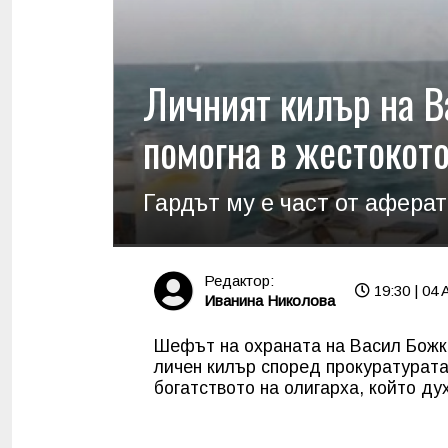
Личният килър на В
помогна в жестокот
Гардът му е част от афер
Редактор:
19:30 | 04 
Иванина Николова
Шефът на охраната на Васил Божко
личен килър според прокуратурата,
богатството на олигарха, който ду