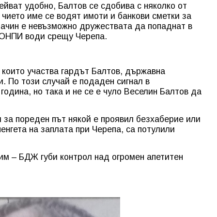
йват удобно, Балтов се сдобива с няколко от
 чието име се водят имоти и банкови сметки за
начин е невъзможно дружествата да попаднат в
КОНПИ води срещу Черепа.
в които участва гардът Балтов, държавна
. По този случай е подаден сигнал в
одина, но така и не се е чуло Веселин Балтов да
 за пореден път някой е проявил безхаберие или
енгета на заплата при Черепа, са потулили
дим – БДЖ губи контрол над огромен апетитен