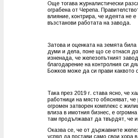
Още тогава журналистически разс
ограбена от Черепа. Правителство
влияние, контрира, че идеята не е
възстанови работата на завода.
Затова и оценката на земята била 
думи и дела, поне що се отнася д
изненада, че железопътният завод 
благодарение на контролния си дя
Божков може да си прави каквото 
Така през 2019 г. става ясно, че х
работници на място обясняват, че 
огромен затворен комплекс с жил
влиза в имотния бизнес, е огромн
там продължават да твърдят, че и
Оказва се, че от държавните желе
успял да постави само свои хора 