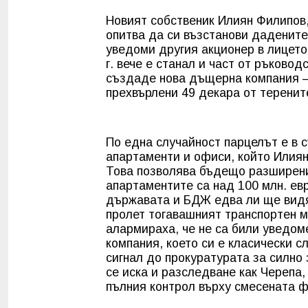
Новият собственик Илиян Филипов,
опитва да си възстанови дадените
уведоми другия акционер в лицето
г. вече е станал и част от ръково
създаде нова дъщерна компания – 
прехвърлени 49 декара от теренит
По една случайност парцелът е в 
апартаменти и офиси, който Илия
Това позволява бъдещо разширени
апартаментите са над 100 млн. евр
държавата и БДЖ едва ли ще видя
пролет тогавашният транспортен 
алармираха, че не са били уведоме
компания, което си е класически с
сигнал до прокуратурата за силно
се иска и разследване как Черепа,
пълния контрол върху смесената 