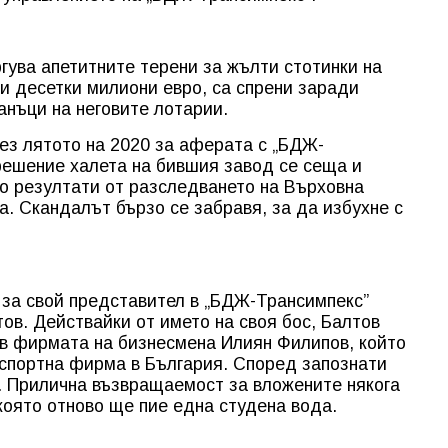
гува апетитните терени за жълти стотинки на
и десетки милиони евро, са спрени заради
анъци на неговите лотарии.
рез лятото на 2020 за аферата с „БДЖ-
решение халета на бившия завод се сеща и
но резултати от разследването на Върховна
. Скандалът бързо се забравя, за да избухне с
за свой представител в „БДЖ-Трансимпекс”
ов. Действайки от името на своя бос, Балтов
ъв фирмата на бизнесмена Илиян Филипов, който
нспортна фирма в България. Според запознати
. Прилична възвращаемост за вложените някога
 която отново ще пие една студена вода.