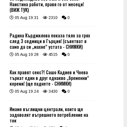
Наистина работи, правя го от месеци!
(ВИЖ ТУК)
05 Aug 19:31
2310
0
Радина Кърджилова показа тяло за грях
след 3 седмици в Гърция! (съветват я
само да си „махне“ устата - СНИМКИ)
05 Aug 19:28
4515
0
Как правят секс?! Сашо Кадиев и Чоева
търкат един в друг еднакво „бременни“
кореми! (ще паднете - СНИМКИ)
05 Aug 19:24
3430
0
Имаме въглищни централи, които ще
задоволят вътрешното потребление на
ток