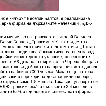
ник е килърът Веселин Балтов, е реализирана
ъщерна фирма на държавните железници „БДЖ-
ния министър на транспорта Николай Василев
Васил Божков ,„Трансимпекс”, като идеята е
емонта на електрическите локомотиви. „Шкода“.
 година преди това Локомотивно-вагонен завод
двайки министерското указание, железниците
ерен от 68 декара, а фирмата на Черепа обещава
се възстанови дейността на предприятието давало
абота на близо 7000 човека. Макар още по това
енявани от брокери на десетки милиони евро,
 струват само 1.8 млн. лв. Така срещу апорта си
ДЖ-Трансимпекс“, а със своите 3.4 млн. лв. в
налите 65% от дяловете в съвместната фирма.