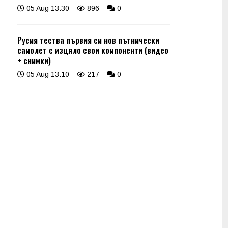
05 Aug 13:30
896
0
Русия тества първия си нов пътнически
самолет с изцяло свои компоненти (видео
+ снимки)
05 Aug 13:10
217
0