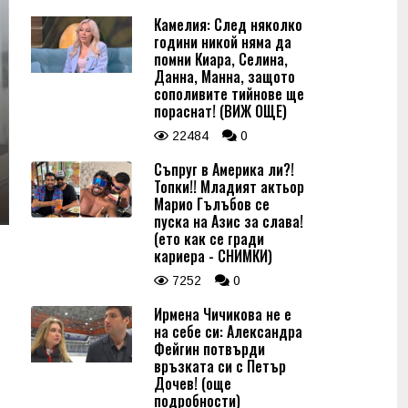
Камелия: След няколко
години никой няма да
помни Киара, Селина,
Данна, Манна, защото
сополивите тийнове ще
пораснат! (ВИЖ ОЩЕ)
22484
0
Съпруг в Америка ли?!
Топки!! Младият актьор
Марио Гълъбов се
пуска на Азис за слава!
(ето как се гради
кариера - СНИМКИ)
7252
0
Ирмена Чичикова не е
на себе си: Александра
Фейгин потвърди
връзката си с Петър
Дочев! (още
подробности)