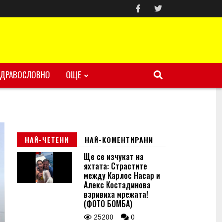
ЗДРАВОСЛОВНО
ОЩЕ
НАЙ-ЧЕТЕНИ
НАЙ-КОМЕНТИРАНИ
Ще се изчукат на
яхтата: Страстите
между Карлос Насар и
Алекс Костадинова
взривиха мрежата!
(ФОТО БОМБА)
25200
0