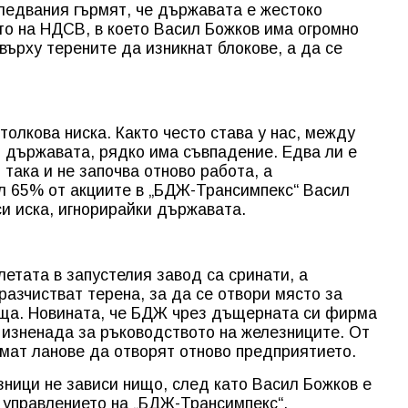
ледвания гърмят, че държавата е жестоко
то на НДСВ, в което Васил Божков има огромно
 върху терените да изникнат блокове, а да се
толкова ниска. Както често става у нас, между
о държавата, рядко има съвпадение. Едва ли е
така и не започва отново работа, а
л 65% от акциите в „БДЖ-Трансимпекс“ Васил
си иска, игнорирайки държавата.
алетата в запустелия завод са сринати, а
разчистват терена, за да се отвори място за
ища. Новината, че БДЖ чрез дъщерната си фирма
а изненада за ръководството на железниците. От
мат ланове да отворят отново предприятието.
зници не зависи нищо, след като Васил Божков е
в управлението на „БДЖ-Трансимпекс“.