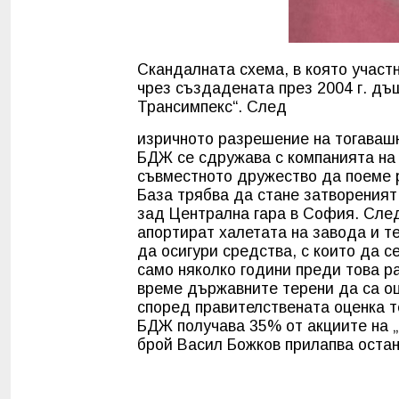
Скандалната схема, в която участ
чрез създадената през 2004 г. д
Трансимпекс“. След
изричното разрешение на тогаваш
БДЖ се сдружава с компанията на 
съвместното дружество да поеме р
База трябва да стане затвореният
зад Централна гара в София. Сле
апортират халетата на завода и т
да осигури средства, с които да 
само няколко години преди това р
време държавните терени да са оц
според правителствената оценка те
БДЖ получава 35% от акциите на „Б
брой Васил Божков прилапва оста