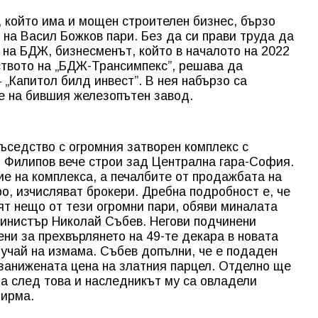
 който има и мощен строителен бизнес, бързо
 на Васил Божков пари. Без да си прави труда да
 на БДЖ, бизнесменът, който в началото на 2022
дството на „БДЖ-Трансимпекс”, решава да
„Капитол билд инвест”. В нея набързо са
е на бившия железопътен завод.
съседство с огромния затворен комплекс с
н Филипов вече строи зад Централна гара-София.
е на комплекса, а печалбите от продажбата на
о, изчисляват брокери. Дребна подробност е, че
т нещо от тези огромни пари, обяви миналата
министър Николай Събев. Негови подчинени
ни за прехвърлянето на 49-те декара в новата
лучай на измама. Събев допълни, че е подаден
 занижената цена на златния парцел. Отделно ще
 а след това и наследникът му са овладели
фирма.