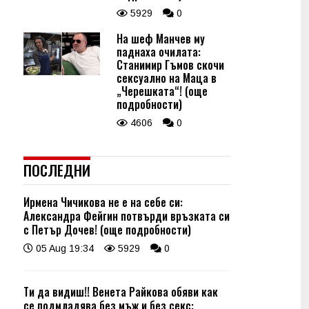
5929
0
На шеф Манчев му
паднаха очилата:
Станимир Гъмов скочи
сексуално на Маца в
„Черешката“! (още
подробности)
4606
0
ПОСЛЕДНИ
Ирмена Чичикова не е на себе си:
Александра Фейгин потвърди връзката си
с Петър Дочев! (още подробности)
05 Aug 19:34
5929
0
Ти да видиш!! Венета Райкова обяви как
се подмладява без мъж и без секс: