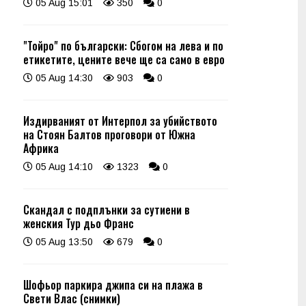
05 Aug 15:01
350
0
"Тойро" по български: Сбогом на лева и по
етикетите, цените вече ще са само в евро
05 Aug 14:30
903
0
Издирваният от Интерпол за убийството
на Стоян Балтов проговори от Южна
Африка
05 Aug 14:10
1323
0
Скандал с подплънки за сутиени в
женския Тур дьо Франс
05 Aug 13:50
679
0
Шофьор паркира джипа си на плажа в
Свети Влас (снимки)