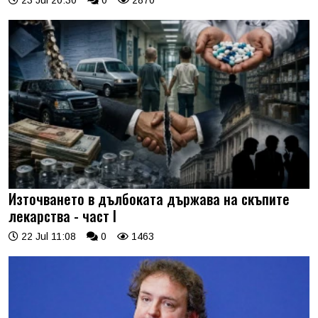
Източването в дълбоката държава на скъпите
лекарства - част I
22 Jul 11:08
0
1463