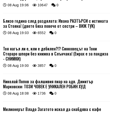
08 Aug 19:06
10647
0
Близо година след раздялата: Ивана РАЗТЪРСИ с истината
за Стояна! (двете бяха повече от сестри – ВИЖ ТУК)
08 Aug 19:03
6552
0
Тоя нагъл ли е, или е дебилен?!? Синковецът на Тони
Стораро шпори без книжка в Слънчака! (Емрах е за пандиза
- СНИМКИ)
08 Aug 19:00
3857
0
Николай Попов за фалшивия пиар на адв. Димитър
Марковски: ТОЗИ ЧОВЕК Е УНИКАЛЕН РОБИН ХУД
08 Aug 18:08
1736
0
Милионерът Владо Загатото искал да снабдява с кафе