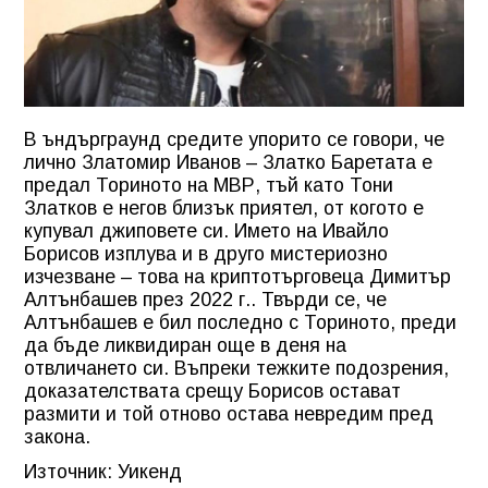
В ъндърграунд средите упорито се говори, че
лично Златомир Иванов – Златко Баретата е
предал Ториното на МВР, тъй като Тони
Златков е негов близък приятел, от когото е
купувал джиповете си. Името на Ивайло
Борисов изплува и в друго мистериозно
изчезване – това на криптотърговеца Димитър
Алтънбашев през 2022 г.. Твърди се, че
Алтънбашев е бил последно с Ториното, преди
да бъде ликвидиран още в деня на
отвличането си. Въпреки тежките подозрения,
доказателствата срещу Борисов остават
размити и той отново остава невредим пред
закона.
Източник: Уикенд