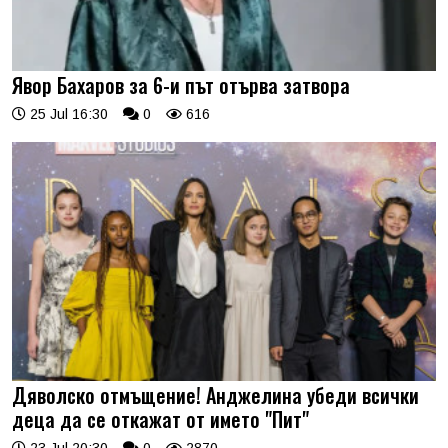
Явор Бахаров за 6-и път отърва затвора
25 Jul 16:30
0
616
Дяволско отмъщение! Анджелина убеди всички
деца да се откажат от името "Пит"
23 Jul 20:30
0
2870