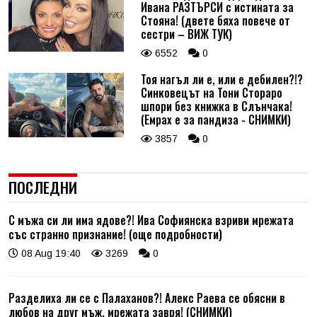
Ивана РАЗТЪРСИ с истината за
Стояна! (двете бяха повече от
сестри – ВИЖ ТУК)
6552
0
Тоя нагъл ли е, или е дебилен?!?
Синковецът на Тони Стораро
шпори без книжка в Слънчака!
(Емрах е за пандиза - СНИМКИ)
3857
0
ПОСЛЕДНИ
С мъжа си ли има ядове?! Ива Софиянска взриви мрежата
със странно признание! (още подробности)
08 Aug 19:40
3269
0
Разделиха ли се с Палаханов?! Алекс Раева се обясни в
любов на друг мъж, мрежата завря! (СНИМКИ)