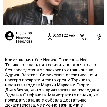
Редактор:
10:50 | 22 Feb
Иванина
26
1533
0
Николова
Криминалният бос Ивайло Борисов – Иво
Ториното е напът да се измъкне окончателно
без последствия за знаковото отвличане на
Адриан Златков. Софийският апелативен съд
наскоро прекрати делото срещу Ториното,
неговите гардове Мартин Марков и Георги
Джамбазов, както и приятелката на последния
Здравка Стефанова. Магистратите приеха, че
прокуратурата не е събрала достатъчно
доказателства, че именно тази група е