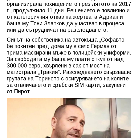
организирала похищението през лятото на 2017
г., продължило 11 дни. Решението е повлияно и
от категоричния отказ на жертвата Адриан и
баща му Тони Златков да участват в процеса
или да сътрудничат на разследването.
Синът на собственика на автокъща „Софавто“
бе похитен пред дома му в село Герман от
трима маскирани мъже в полицейски униформи.
За свободата му баща му плати откуп от над
300 000 евро, хвърлени в сак от мост на
магистрала „Тракия“. Разследването свързваше
групата на Ториното с осигуряването на колите
за отвличането и сръбски SIM карти, закупени
от Пирот.