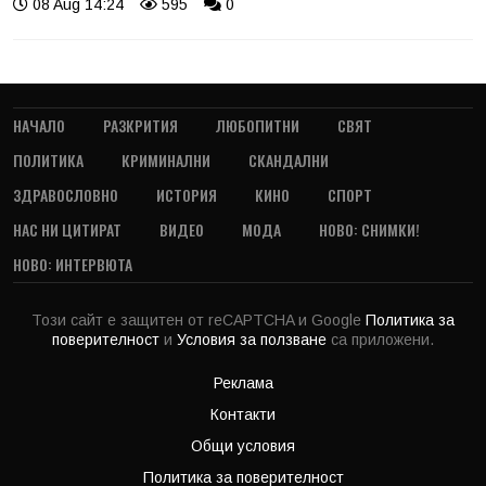
08 Aug 14:24
595
0
НАЧАЛО
РАЗКРИТИЯ
ЛЮБОПИТНИ
СВЯТ
ПОЛИТИКА
КРИМИНАЛНИ
СКАНДАЛНИ
ЗДРАВОСЛОВНО
ИСТОРИЯ
КИНО
СПОРТ
НАС НИ ЦИТИРАТ
ВИДЕО
МОДА
НОВО: СНИМКИ!
НОВО: ИНТЕРВЮТА
Този сайт е защитен от reCAPTCHA и Google
Политика за
поверителност
и
Условия за ползване
са приложени.
Реклама
Контакти
Общи условия
Политика за поверителност