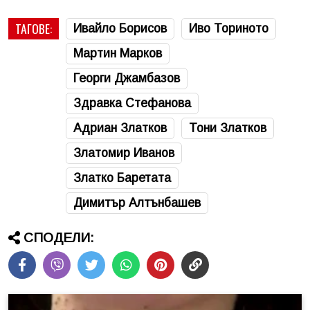
ТАГОВЕ:
Ивайло Борисов
Иво Ториното
Мартин Марков
Георги Джамбазов
Здравка Стефанова
Адриан Златков
Тони Златков
Златомир Иванов
Златко Баретата
Димитър Алтънбашев
СПОДЕЛИ: