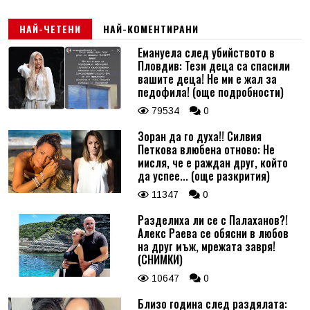
НАЙ-ЧЕТЕНИ
НАЙ-КОМЕНТИРАНИ
Емануела след убийството в
Пловдив: Тези деца са спасили
вашите деца! Не ми е жал за
педофила! (още подробности)
79534
0
Зоран да го духа!! Силвия
Петкова влюбена отново: Не
мисля, че е раждан друг, който
да успее... (още разкрития)
11347
0
Разделиха ли се с Палаханов?!
Алекс Раева се обясни в любов
на друг мъж, мрежата завря!
(СНИМКИ)
10647
0
Близо година след раздялата: