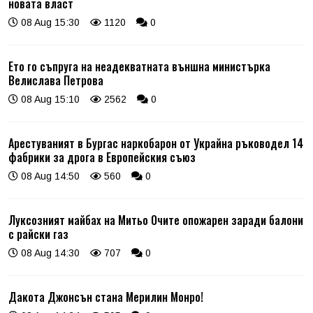
новата власт
08 Aug 15:30
1120
0
Ето го съпруга на неадекватната външна министърка
Велислава Петрова
08 Aug 15:10
2562
0
Арестуваният в Бургас наркобарон от Украйна ръководел 14
фабрики за дрога в Европейския съюз
08 Aug 14:50
560
0
Луксозният майбах на Митьо Очите опожарен заради балони
с райски газ
08 Aug 14:30
707
0
Дакота Джонсън стана Мерилин Монро!