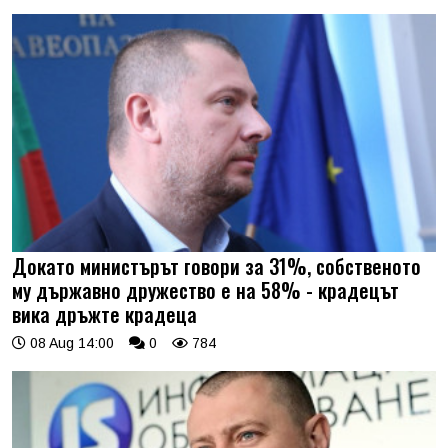
Докато министърът говори за 31%, собственото
му държавно дружество е на 58% - крадецът
вика дръжте крадеца
08 Aug 14:00
0
784