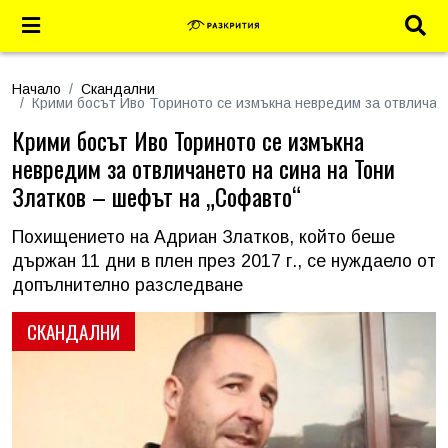
Начало
Скандални
Крими босът Иво Ториното се измъкна невредим за отвличан
Крими босът Иво Ториното се измъкна
невредим за отвличането на сина на Тони
Златков – шефът на „Софавто“
Похищението на Адриан Златков, който беше
държан 11 дни в плен през 2017 г., се нуждаело от
допълнително разследване
СКАНДАЛНИ