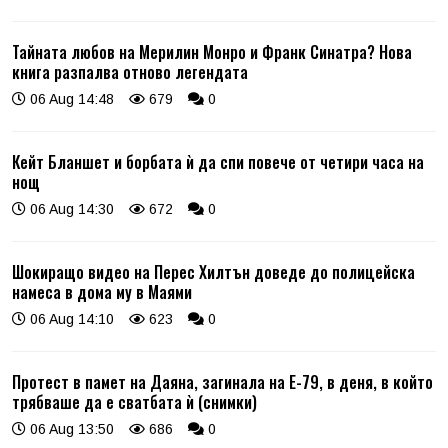
Тайната любов на Мерилин Монро и Франк Синатра? Нова
книга разпалва отново легендата
06 Aug 14:48
679
0
Кейт Бланшет и борбата ѝ да спи повече от четири часа на
нощ
06 Aug 14:30
672
0
Шокиращо видео на Перес Хилтън доведе до полицейска
намеса в дома му в Маями
06 Aug 14:10
623
0
Протест в памет на Даяна, загинала на Е-79, в деня, в който
трябваше да е сватбата ѝ (снимки)
06 Aug 13:50
686
0