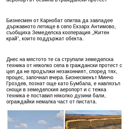
Бизнесмен от Карнобат опитва да завладее
държавното летище в село Екзарх Антимово,
съобщиха Земеделска кооперация „Житен
край”, които поддържат обекта.
Днес на мястото те са струпали земеделска
техника от няколко села в граждански протест с
цел да не продължи незаконният, според тях,
процес, започнал вчера. Бизнесменът Минчо
Гроздев, познат още като Бумбала, е навлязъл
снощи в земеделския аеропорт и с тежка
техника е поставил няколко дузини бали,
ограждайки немалка част от пистата.