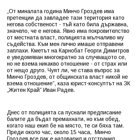
„От миналата година Минчо Гроздев има
претенции да завладее тази територия като
негова собственост - тъй като била държавна,
значело, че е негова. Явно има покровителство
от местната власт, полицията мълчаливо му
съдейства. Към мен лично имаше отправени
заплахи. Кметът на Карнобат Георги Димитров
е уведомяван многократно за случващото се,
но не взема никакво отношение - от страх или
от нещо друго. Чуят ли, че става въпрос за
Минчо Гроздев, от общинската власт никой не
взема отношение”, каза юрист-консултът на ЗК
„Житен Край” Иван Радев.
Днес от полицията са пуснали предписание
балите да бъдат премахнати, но към обед,
когато наш екип бе на място, те си бяха там.
Преди около час, около 15 часа, Минчо
Гроздев все пак е натоварил и отстранил