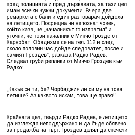
пред полицията и пред държавата, за тази цел
имам всички нужни документи. Вчера две
ремаркета с бали и един разтоварач дойдоха
на летището. Посрещна ни непознат човек,
който каза, че „началникът го изпратил” и
уточни, че този началник е Минчо Грозде от
Карнобат. Обадихме се на тел. 112 и след
около половин час дойде следовател, после и
самият Гроздев”, разказа Радко Радев.
Следват груби реплики от Минчо Гроздев към
Радко:.
„Какъв си ти, бе? Чорбаджия ли си му на това
летище? Аз каквото искам, това ще правя!”
Крайната цел, твърди Радко Радев, е летището
да изглежда неподдържано и да бъде обявено
за продажба на търг. Гроздев целял да спечели