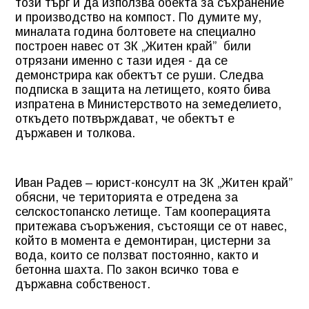
този търг и да използва обекта за съхранение
и производство на компост. По думите му,
миналата година болтовете на специално
построен навес от ЗК „Житен край” били
отрязани именно с тази идея - да се
демонстрира как обектът се руши. Следва
подписка в защита на летището, която бива
изпратена в Министерството на земеделието,
откъдето потвърждават, че обектът е
държавен и толкова.
Иван Радев – юрист-консулт на ЗК „Житен край”
обясни, че територията е отредена за
селскостопанско летище. Там кооперацията
притежава съоръжения, състоящи се от навес,
който в момента е демонтиран, цистерни за
вода, които се ползват постоянно, както и
бетонна шахта. По закон всичко това е
държавна собственост.