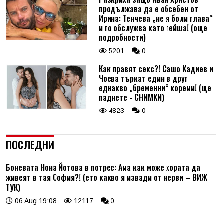
продължава да е обсебен от
Ирина: Тенчева „не я боли глава“
и го обслужва като гейша! (още
подробности)
5201
0
Как правят секс?! Сашо Кадиев и
Чоева търкат един в друг
еднакво „бременни“ кореми! (ще
паднете - СНИМКИ)
4823
0
ПОСЛЕДНИ
Боневата Нона Йотова в потрес: Ама как може хората да
живеят в тая София?! (ето какво я извади от нерви – ВИЖ
ТУК)
06 Aug 19:08
12117
0