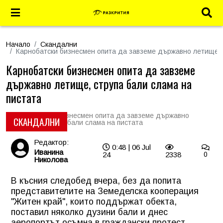
Начало
Скандални
Карнобатски бизнесмен опита да завземе държавно летище, 
Карнобатски бизнесмен опита да завземе
държавно летище, струпа бали слама на
пистата
СКАНДАЛНИ
Редактор:
0:48 | 06 Jul
Иванина
24
2338
0
Николова
В късния следобед вчера, без да попита
представителите на Земеделска кооперация
"Житен край", които поддържат обекта,
поставил няколко дузини бали и днес
аеропортът осъмна в граждански протест