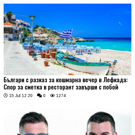
Българи с разказ за кошмарна вечер в Лефкада:
Спор за сметка в ресторант завърши с побой
15 Jul 12:20
0
1274