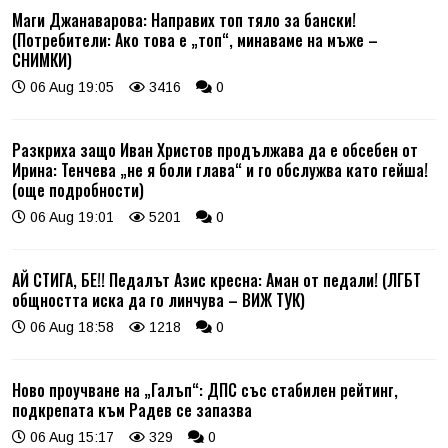
Маги Джанаварова: Направих топ тяло за бански!
(Потребители: Ако това е „топ“, минаваме на мъже –
СНИМКИ)
06 Aug 19:05
3416
0
Разкриха защо Иван Христов продължава да е обсебен от
Ирина: Тенчева „не я боли глава“ и го обслужва като гейша!
(още подробности)
06 Aug 19:01
5201
0
АЙ СТИГА, БЕ!! Педалът Азис кресна: Аман от педали! (ЛГБТ
общността иска да го линчува – ВИЖ ТУК)
06 Aug 18:58
1218
0
Ново проучване на „Галъп“: ДПС със стабилен рейтинг,
подкрепата към Радев се запазва
06 Aug 15:17
329
0