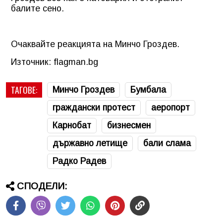
балите сено.
Очаквайте реакцията на Минчо Гроздев.
Източник: flagman.bg
ТАГОВЕ:
Минчо Гроздев
Бумбала
граждански протест
аеропорт
Карнобат
бизнесмен
държавно летище
бали слама
Радко Радев
СПОДЕЛИ: