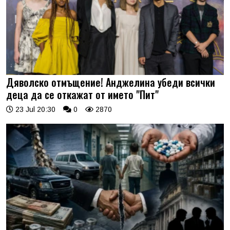
Дяволско отмъщение! Анджелина убеди всички
деца да се откажат от името "Пит"
23 Jul 20:30
0
2870