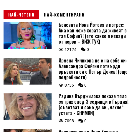
НАЙ-ЧЕТЕНИ
НАЙ-КОМЕНТИРАНИ
Боневата Нона Йотова в потрес:
Ама как може хората да живеят в
тая София?! (ето какво я извади
от нерви – ВИЖ ТУК)
12124
0
Ирмена Чичикова не е на себе си:
Александра Фейгин потвърди
връзката си с Петър Дочев! (още
подробности)
8736
0
Радина Кърджилова показа тяло
за грях след 3 седмици в Гърция!
(съветват я само да си „махне“
устата - СНИМКИ)
7098
0
Разкриха защо Иван Христов