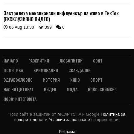
Застреляха мексикански инфлуенсър на живо в ТикТок
(ЕКСКЛУЗИВНО ВИДЕО)
06 Aug 13:30
399
0
НАЧАЛО
РАЗКРИТИЯ
ЛЮБОПИТНИ
СВЯТ
ПОЛИТИКА
КРИМИНАЛНИ
СКАНДАЛНИ
ЗДРАВОСЛОВНО
ИСТОРИЯ
КИНО
СПОРТ
НАС НИ ЦИТИРАТ
ВИДЕО
МОДА
НОВО: СНИМКИ!
НОВО: ИНТЕРВЮТА
Този сайт е защитен от reCAPTCHA и Google
Политика за
поверителност
и
Условия за ползване
са приложени.
Реклама