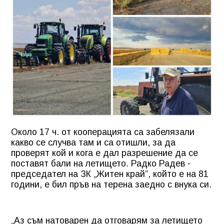
Около 17 ч. от кооперацията са забелязали
какво се случва там и са отишли, за да
проверят кой и кога е дал разрешение да се
поставят бали на летището. Радко Радев -
председател на ЗК „Житен край”, който е на 81
години, е бил пръв на терена заедно с внука си.
„Аз съм натоварен да отговарям за летището