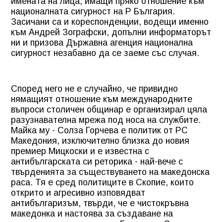
имената на лица, имащи пряко отношение към
националната сигурност на Р България.
Засичани са и кореспонденции, водещи именно
към Андрей Зографски, допълни информаторът
ни и призова Държавна агенция национална
сигурност незабавно да се заеме със случая.
Според него не е случайно, че привидно
нямащият отношение към международните
въпроси столичен общинар е организирал цяла
разузнавателна мрежа под носа на службите.
Майка му - Солза Горчева е политик от РС
Македония, изключително близка до новия
премиер Мицкоски и е известна с
антибългарската си реторика - най-вече с
твърденията за съществуването на македонска
раса. Тя е сред политиците в Скопие, които
открито и агресивно изповядват
антибългаризъм, твърди, че е чистокръвна
македонка и настоява за създаване на