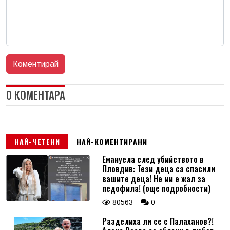
0 КОМЕНТАРА
НАЙ-ЧЕТЕНИ
НАЙ-КОМЕНТИРАНИ
Емануела след убийството в
Пловдив: Тези деца са спасили
вашите деца! Не ми е жал за
педофила! (още подробности)
80563
0
Разделиха ли се с Палаханов?!