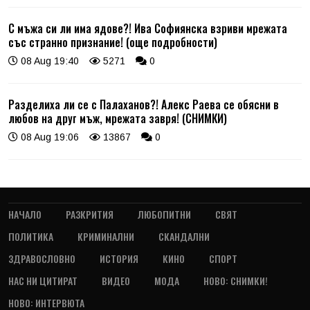
С мъжа си ли има ядове?! Ива Софиянска взриви мрежата
със странно признание! (още подробности)
08 Aug 19:40
5271
0
Разделиха ли се с Палаханов?! Алекс Раева се обясни в
любов на друг мъж, мрежата завря! (СНИМКИ)
08 Aug 19:06
13867
0
НАЧАЛО
РАЗКРИТИЯ
ЛЮБОПИТНИ
СВЯТ
ПОЛИТИКА
КРИМИНАЛНИ
СКАНДАЛНИ
ЗДРАВОСЛОВНО
ИСТОРИЯ
КИНО
СПОРТ
НАС НИ ЦИТИРАТ
ВИДЕО
МОДА
НОВО: СНИМКИ!
НОВО: ИНТЕРВЮТА