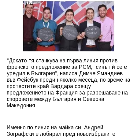
“Докато тя стачкува на първа линия против
френското предложение за РСМ,
синът
и
̀
се
е
уредил
в
България“
,
написа
Димче
Ямандиев
във
Фейсбук
преди
няколко
месеца
,
по
време
на
протестите
край
Вардара
срещу
предложението
на
Франция
за
разрешаване
на
споровете
между
България
и
Северна
Македония
.
Именно по линия на майка си, Андрей
Зографски е лобирал пред новоизбраните