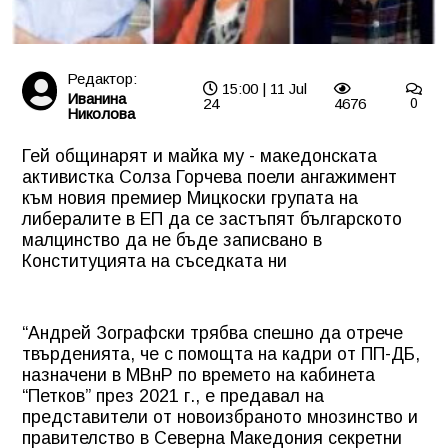
Редактор:
15:00 | 11 Jul
Иванина
24
4676
0
Николова
Гей общинарят и майка му - македонската
активистка Солза Горчева поели ангажимент
към новия премиер Мицкоски групата на
либералите в ЕП да се застъпят българското
малцинство да не бъде записвано в
Конституцията на съседката ни
“Андрей Зографски трябва спешно да отрече
твърденията, че с помощта на кадри от ПП-ДБ,
назначени в МВнР по времето на кабинета
“Петков” през 2021 г., е предавал на
представители от новоизбраното мнозинство и
правителство в Северна Македония секретни