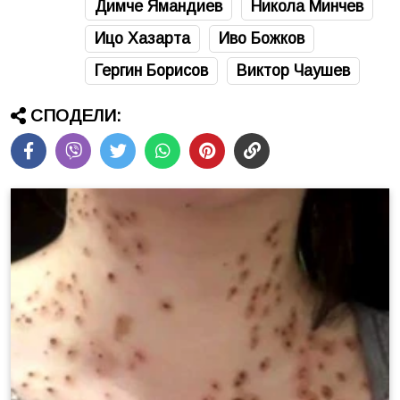
Димче Ямандиев
Никола Минчев
Ицо Хазарта
Иво Божков
Гергин Борисов
Виктор Чаушев
СПОДЕЛИ: