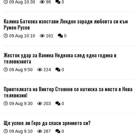
09 Aug 10:30
98
0
Калина Баткова изостави Лондон заради любовта си към
Румен Русев
09 Aug 10:10
161
0
Жесток удар за Ванина Недкова след една година в
телевизията
09 Aug 9:50
224
0
Приятелката на Виктор Стоянов се натиска за място в Нова
телевизия!
09 Aug 9:30
203
0
Ще успее ли Геро да спаси зрението си?
09 Aug 9:10
287
0