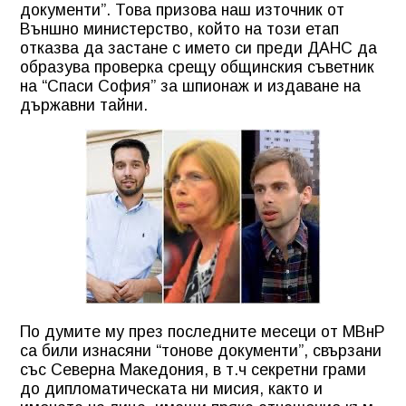
документи”. Това призова наш източник от
Външно министерство, който на този етап
отказва да застане с името си преди ДАНС да
образува проверка срещу общинския съветник
на “Спаси София” за шпионаж и издаване на
държавни тайни.
По думите му през последните месеци от МВнР
са били изнасяни “тонове документи”, свързани
със Северна Македония, в т.ч секретни грами
до дипломатическата ни мисия, както и