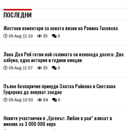
ПОСЛЕДНИ
Жестоки коментари за новата визия на Ромина Тасевска
09 Aug 11:10
35
0
Лана Дел Рей готви най-голямата си изненада досега: Два
албума, една история и години емоции
09 Aug 11:07
35
0
Пълно безпаричие принуди Златка Райкова и Светлана
Гущерова да ловуват заедно
09 Aug 10:50
84
0
Новите участнички в „Ергенът: Любов в рая“ влизат в
имение за 3 000 000 евро