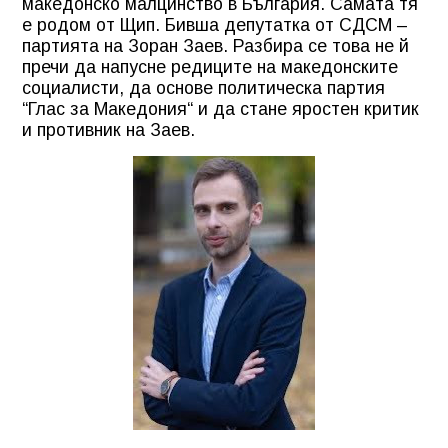
македонско малцинство в България. Самата тя
е родом от Щип. Бивша депутатка от СДСМ –
партията на Зоран Заев. Разбира се това не й
пречи да напусне редиците на македонските
социалисти, да основе политическа партия
“Глас за Македония“ и да стане яростен критик
и противник на Заев.