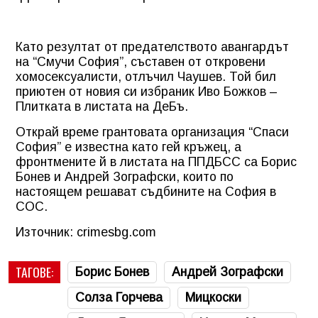
Като резултат от предателството авангардът
на “Смучи София”, съставен от откровени
хомосексуалисти, отлъчил Чаушев. Той бил
приютен от новия си избраник Иво Божков –
Плитката в листата на ДеБъ.
Открай време грантовата организация “Спаси
София” е известна като гей кръжец, а
фронтмените й в листата на ППДБСС са Борис
Бонев и Андрей Зографски, които по
настоящем решават съдбините на София в
СОС.
Източник: crimesbg.com
ТАГОВЕ:
Борис Бонев
Андрей Зографски
Солза Горчева
Мицкоски