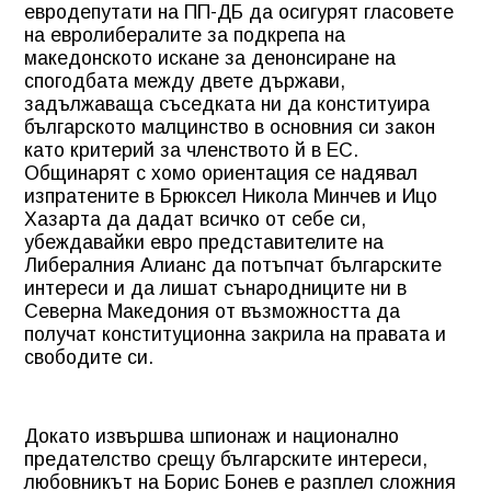
евродепутати на ПП-ДБ да осигурят гласовете
на евролибералите за подкрепа на
македонското искане за денонсиране на
спогодбата между двете държави,
задължаваща съседката ни да конституира
българското малцинство в основния си закон
като критерий за членството й в ЕС.
Общинарят с хомо ориентация се надявал
изпратените в Брюксел Никола Минчев и Ицо
Хазарта да дадат всичко от себе си,
убеждавайки евро представителите на
Либералния Алианс да потъпчат българските
интереси и да лишат сънародниците ни в
Северна Македония от възможността да
получат конституционна закрила на правата и
свободите си.
Докато извършва шпионаж и национално
предателство срещу българските интереси,
любовникът на Борис Бонев е разплел сложния