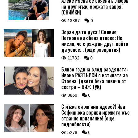
Алекс Раева се обясни в любов
на друг мъж, мрежата завря!
(СНИМКИ)
13867
0
Зоран да го духа!! Силвия
Петкова влюбена отново: Не
мисля, че е раждан друг, който
да успее... (още разкрития)
11732
0
Близо година след раздялата:
Ивана РАЗТЪРСИ с истината за
Стояна! (двете бяха повече от
сестри – ВИЖ ТУК)
8869
0
С мъжа си ли има ядове?! Ива
Софиянска взриви мрежата със
странно признание! (още
подробности)
5278
0