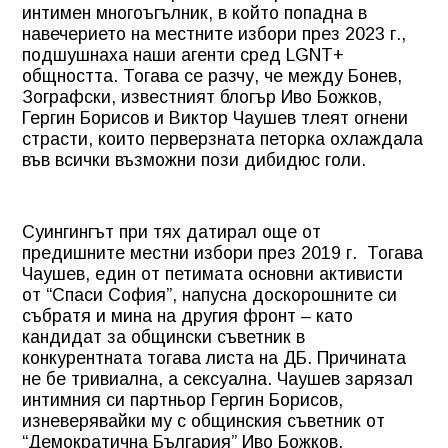
интимен многоъгълник, в който попадна в
навечерието на местните избори през 2023 г.,
подшушнаха наши агенти сред LGNT+
общността. Тогава се разчу, че между Бонев,
Зографски, известният блогър Иво Божков,
Гергин Борисов и Виктор Чаушев тлеят огнени
страсти, които перверзната петорка охлаждала
във всички възможни пози дибидюс голи.
Суингингът при тях датирал още от
предишните местни избори през 2019 г. Тогава
Чаушев, един от петимата основни активисти
от “Спаси София”, напусна доскорошните си
събратя и мина на другия фронт – като
кандидат за общински съветник в
конкурентната тогава листа на ДБ. Причината
не бе тривиална, а сексуална. Чаушев зарязал
интимния си партньор Гергин Борисов,
изневерявайки му с общинския съветник от
“Демократична България” Иво Божков.