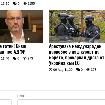
 13:10
0
1155
е готви! Бивш
Арестуваха международен
ар пое АДФИ
наркобос в наш курорт на
морето, прекарвал дрога от
 11:40
0
973
Украйна към ЕС
06 Aug 11:20
0
378
Email