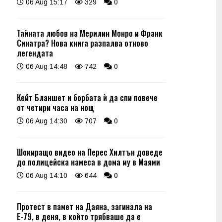
06 Aug 15:17
329
0
Тайната любов на Мерилин Монро и Франк
Синатра? Нова книга разпалва отново
легендата
06 Aug 14:48
742
0
Кейт Бланшет и борбата ѝ да спи повече
от четири часа на нощ
06 Aug 14:30
707
0
Шокиращо видео на Перес Хилтън доведе
до полицейска намеса в дома му в Маями
06 Aug 14:10
644
0
Протест в памет на Даяна, загинала на
Е-79, в деня, в който трябваше да е