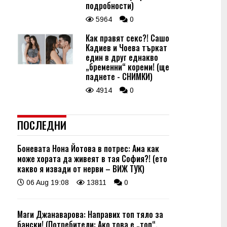
подробности)
5964
0
Как правят секс?! Сашо
Кадиев и Чоева търкат
един в друг еднакво
„бременни“ кореми! (ще
паднете - СНИМКИ)
4914
0
ПОСЛЕДНИ
Боневата Нона Йотова в потрес: Ама как
може хората да живеят в тая София?! (ето
какво я извади от нерви – ВИЖ ТУК)
06 Aug 19:08
13811
0
Маги Джанаварова: Направих топ тяло за
бански! (Потребители: Ако това е „топ“,