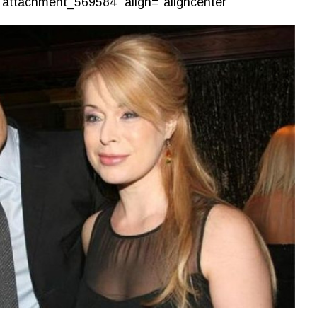
"attachment_569584" align="aligncenter"