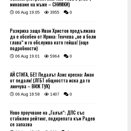
минаваме на мъже – СНИМКИ)
06 Aug 19:05
3955
0
Разкриха защо Иван Христов продължава
да е обсебен от Ирина: Тенчева „не я боли
глава“ и го обслужва като гейша! (още
подробности)
06 Aug 19:01
5964
0
АЙ СТИГА, БЕ!! Педалът Азис кресна: Аман
от педали! (ЛГБТ общността иска да го
линчува – ВИЖ ТУК)
06 Aug 18:58
1407
0
Ново проучване на „Галъп“: ДПС със
стабилен рейтинг, подкрепата към Радев
се запазва