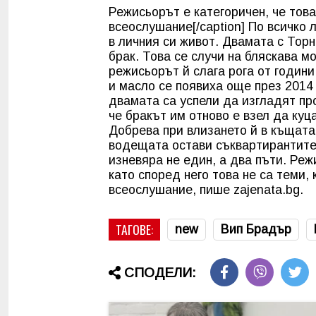
Режисьорът е категоричен, че тов
всеослушание[/caption] По всичко 
в личния си живот. Двамата с Торн
брак. Това се случи на бляскава м
режисьорът й слага рога от години
и масло се появиха още през 2014
двамата са успели да изгладят пр
че бракът им отново е взел да ку
Добрева при влизането й в къщата
водещата остави съквартирантите 
изневяра не един, а два пъти. Реж
като според него това не са теми,
всеослушание, пише zajenata.bg.
ТАГОВЕ:
new
Вип Брадър
СПОДЕЛИ: