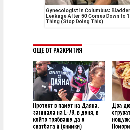
Gynecologist in Columbus: Bladde
Leakage After 50 Comes Down to 1
Thing (Stop Doing This)
ОЩЕ ОТ РАЗКРИТИЯ
Протест в памет на Даяна,
Два дю
загинала на Е-79, в деня, в
струва
който трябваше да е
нощувк
сватбата ѝ (снимки)
Помори