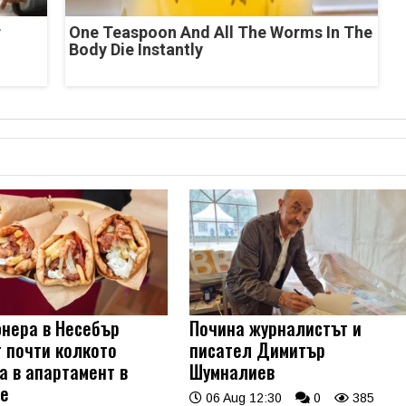
r
One Teaspoon And All The Worms In The
Body Die Instantly
нера в Несебър
Почина журналистът и
т почти колкото
писател Димитър
а в апартамент в
Шумналиев
е
06 Aug 12:30
0
385