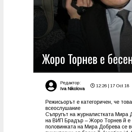
Жоро Торнев е бесе
Редактор:
12:26 | 17 Oct 18
Iva Nikolova
Режисьорът е категоричен, че тов
всеослушание
Съпругът на журналистката Мира Д
на ВИП Брадър – Жоро Торнев й е 
половинката на Мира Добрева се в