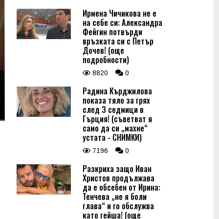
Ирмена Чичикова не е
на себе си: Александра
Фейгин потвърди
връзката си с Петър
Дочев! (още
подробности)
8820
0
Радина Кърджилова
показа тяло за грях
след 3 седмици в
Гърция! (съветват я
само да си „махне“
устата - СНИМКИ)
7196
0
Разкриха защо Иван
Христов продължава
да е обсебен от Ирина:
Тенчева „не я боли
глава“ и го обслужва
като гейша! (още