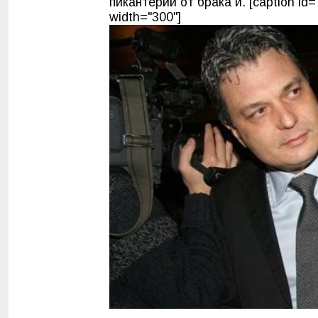
пикантерии от брака й. [caption id=
width="300"]