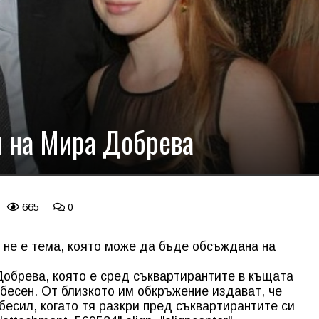
н на Мира Добрева
665
0
а не е тема, която може да бъде обсъждана на
обрева, която е сред съквартирантите в къщата
бесен. От близкото им обкръжение издават, че
бесил, когато тя разкри пред съквартирантите си