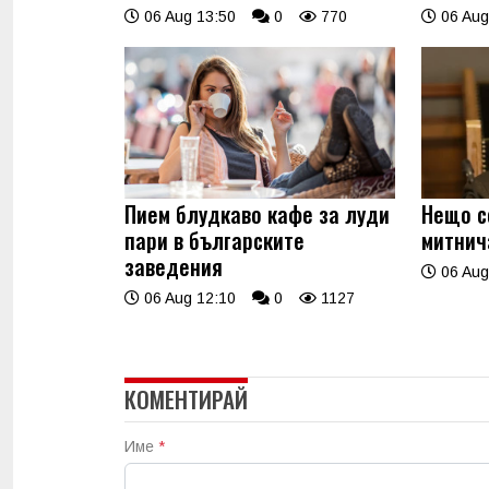
06 Aug 13:50
0
770
06 Aug
Пием блудкаво кафе за луди
Нещо с
пари в българските
митнич
заведения
06 Aug
06 Aug 12:10
0
1127
КОМЕНТИРАЙ
Име
*