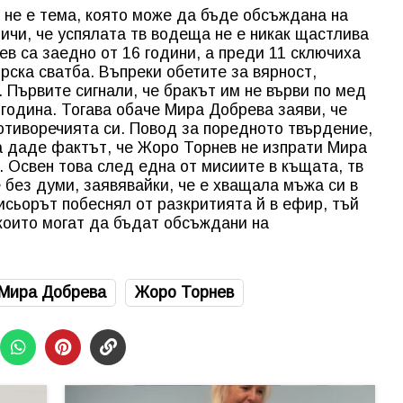
а не е тема, която може да бъде обсъждана на
личи, че успялата тв водеща не е никак щастлива
ев са заедно от 16 години, а преди 11 сключиха
орска сватба. Въпреки обетите за вярност,
. Първите сигнали, че бракът им не върви по мед
 година. Тогава обаче Мира Добрева заяви, че
отиворечията си. Повод за поредното твърдение,
ца даде фактът, че Жоро Торнев не изпрати Мира
. Освен това след една от мисиите в къщата, тв
без думи, заявявайки, че е хващала мъжа си в
исьорът побеснял от разкритията й в ефир, тъй
 които могат да бъдат обсъждани на
Мира Добрева
Жоро Торнев