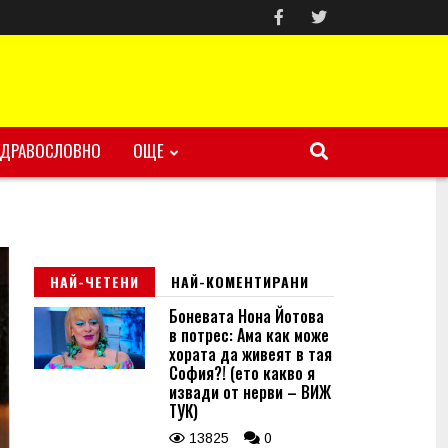
ЗДРАВОСЛОВНО
ОЩЕ
НАЙ-ЧЕТЕНИ
НАЙ-КОМЕНТИРАНИ
Боневата Нона Йотова
в потрес: Ама как може
хората да живеят в тая
София?! (ето какво я
извади от нерви – ВИЖ
ТУК)
13825
0