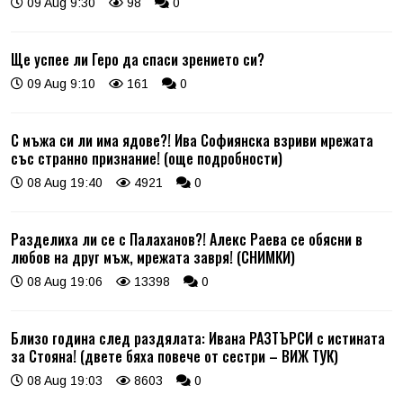
09 Aug 9:30
98
0
Ще успее ли Геро да спаси зрението си?
09 Aug 9:10
161
0
С мъжа си ли има ядове?! Ива Софиянска взриви мрежата
със странно признание! (още подробности)
08 Aug 19:40
4921
0
Разделиха ли се с Палаханов?! Алекс Раева се обясни в
любов на друг мъж, мрежата завря! (СНИМКИ)
08 Aug 19:06
13398
0
Близо година след раздялата: Ивана РАЗТЪРСИ с истината
за Стояна! (двете бяха повече от сестри – ВИЖ ТУК)
08 Aug 19:03
8603
0