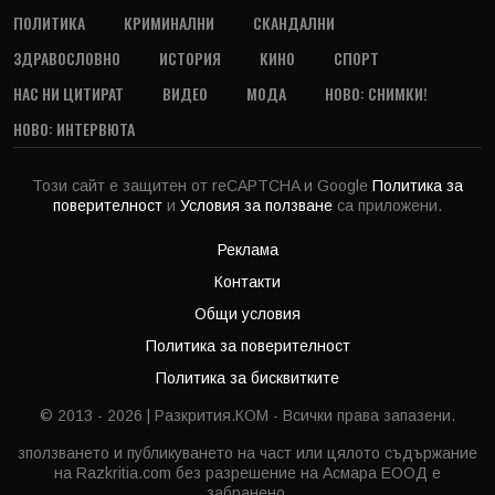
ПОЛИТИКА
КРИМИНАЛНИ
СКАНДАЛНИ
ЗДРАВОСЛОВНО
ИСТОРИЯ
КИНО
СПОРТ
НАС НИ ЦИТИРАТ
ВИДЕО
МОДА
НОВО: СНИМКИ!
НОВО: ИНТЕРВЮТА
Този сайт е защитен от reCAPTCHA и Google
Политика за
поверителност
и
Условия за ползване
са приложени.
Реклама
Контакти
Общи условия
Политика за поверителност
Политика за бисквитките
© 2013 - 2026 | Разкрития.КОМ - Всички права запазени.
зползването и публикуването на част или цялото съдържание
на Razkritia.com без разрешение на Асмара ЕООД е
забранено.