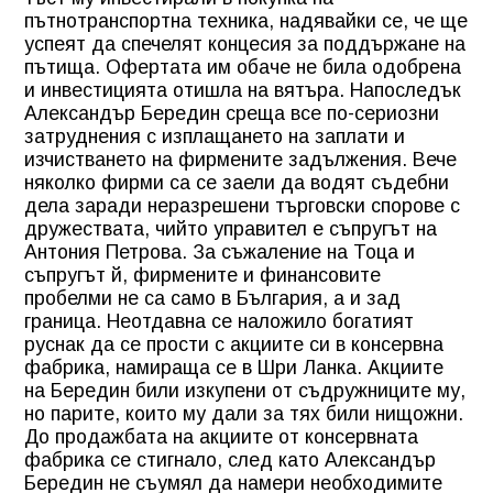
пътнотранспортна техника, надявайки се, че ще
успеят да спечелят концесия за поддържане на
пътища. Офертата им обаче не била одобрена
и инвестицията отишла на вятъра. Напоследък
Александър Бередин среща все по-сериозни
затруднения с изплащането на заплати и
изчистването на фирмените задължения. Вече
няколко фирми са се заели да водят съдебни
дела заради неразрешени търговски спорове с
дружествата, чийто управител е съпругът на
Антония Петрова. За съжаление на Тоца и
съпругът й, фирмените и финансовите
пробелми не са само в България, а и зад
граница. Неотдавна се наложило богатият
руснак да се прости с акциите си в консервна
фабрика, намираща се в Шри Ланка. Акциите
на Бередин били изкупени от съдружниците му,
но парите, които му дали за тях били нищожни.
До продажбата на акциите от консервната
фабрика се стигнало, след като Александър
Бередин не съумял да намери необходимите