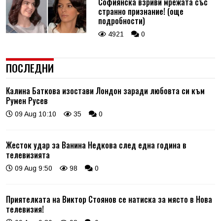
Софиянска взриви мрежата със
странно признание! (още
подробности)
4921
0
ПОСЛЕДНИ
Калина Баткова изостави Лондон заради любовта си към
Румен Русев
09 Aug 10:10
35
0
Жесток удар за Ванина Недкова след една година в
телевизията
09 Aug 9:50
98
0
Приятелката на Виктор Стоянов се натиска за място в Нова
телевизия!