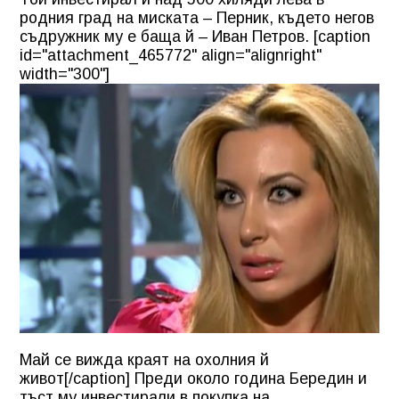
родния град на миската –
Перник
, където негов
съдружник му е баща й – Иван Петров. [caption
id="attachment_465772" align="alignright"
width="300"]
Май се вижда краят на охолния й
живот[/caption] Преди около година Бередин и
тъст му инвестирали в покупка на