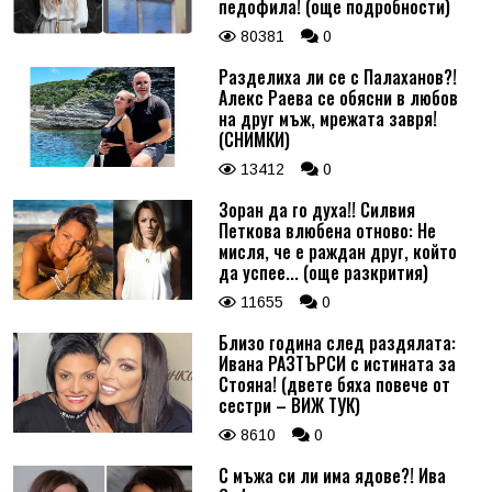
педофила! (още подробности)
80381
0
Разделиха ли се с Палаханов?!
Алекс Раева се обясни в любов
на друг мъж, мрежата завря!
(СНИМКИ)
13412
0
Зоран да го духа!! Силвия
Петкова влюбена отново: Не
мисля, че е раждан друг, който
да успее... (още разкрития)
11655
0
Близо година след раздялата:
Ивана РАЗТЪРСИ с истината за
Стояна! (двете бяха повече от
сестри – ВИЖ ТУК)
8610
0
С мъжа си ли има ядове?! Ива