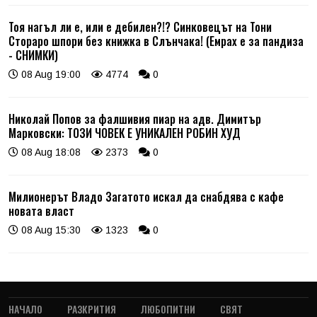
Тоя нагъл ли е, или е дебилен?!? Синковецът на Тони
Стораро шпори без книжка в Слънчака! (Емрах е за пандиза
- СНИМКИ)
08 Aug 19:00
4774
0
Николай Попов за фалшивия пиар на адв. Димитър
Марковски: ТОЗИ ЧОВЕК Е УНИКАЛЕН РОБИН ХУД
08 Aug 18:08
2373
0
Милионерът Владо Загатото искал да снабдява с кафе
новата власт
08 Aug 15:30
1323
0
НАЧАЛО
РАЗКРИТИЯ
ЛЮБОПИТНИ
СВЯТ