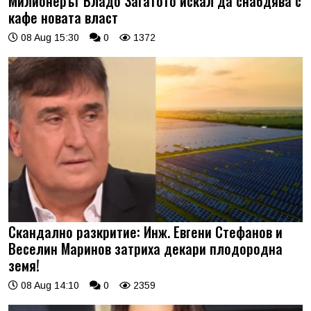
Милионерът Владо Загатото искал да снабдява с
кафе новата власт
08 Aug 15:30
0
1372
Скандално разкритие: Инж. Евгени Стефанов и
Веселин Маринов затриха декари плодородна
земя!
08 Aug 14:10
0
2359