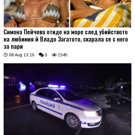
Симона Пейчева отиде на море след убийството
на любимия й Владо Загатото, скарала се с него
за пари
08 Aug 13:10
0
2345