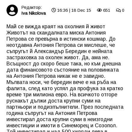
Редактор:
16:36 | 18 Dec 15
651
0
Iva Nikolova
Май се вижда краят на охолния й живот
Животът на скандалната миска
Антония
Петрова
се превърна в истински кошмар. До
неотдавна Антония Петрова си мислеше, че
съпругът й Александър Бередин е нейната
застраховка за охолен живот. Да, ама не.
Всъщност до скоро беше така, но към днешна
дата финансовото състояние на половинката
на Антония Петрова никак не е завидно.
Мълвата носи, че бередин вече е на ръба на
фалита, след като успял да профука за кратко
време три милиона евро. На всичкото отгоре
руснакът дължи доста крупни суми на
партньори и подизпълнители. През последната
година съпругът на Антония Петрова
инвестирал доста крупни суми в неизгодни
инвестиции и имоти в Синеморец и Созопол.
Той инвестирал и над 500 хиляди лева в