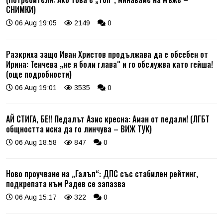
СНИМКИ)
06 Aug 19:05
2149
0
Разкриха защо Иван Христов продължава да е обсебен от
Ирина: Тенчева „не я боли глава“ и го обслужва като гейша!
(още подробности)
06 Aug 19:01
3535
0
АЙ СТИГА, БЕ!! Педалът Азис кресна: Аман от педали! (ЛГБТ
общността иска да го линчува – ВИЖ ТУК)
06 Aug 18:58
847
0
Ново проучване на „Галъп“: ДПС със стабилен рейтинг,
подкрепата към Радев се запазва
06 Aug 15:17
322
0