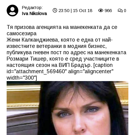
Редактор:
23:50 | 15 Oct 18
966
0
Iva Nikolova
Тя призова агенцията на манекенката да се
самосезира
Жени Калканджиева, която е една от най-
известните ветеранки в модния бизнес,
публикува гневен пост по адрес на манекенката
Розмари Тишер, която е сред участниците в
настоящия сезон на ВИП Брадър. [caption
id="attachment_569460" align="aligncenter"
width="300"]