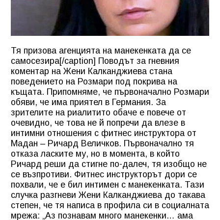
Тя призова агенцията на манекенката да се
самосезира[/caption] Поводът за гневния
коментар на Жени Калканджиева стана
поведението на Розмари под покрива на
къщата. Припомняме, че първоначално Розмари
обяви, че има приятел в Германия. За
зрителите на риалитито обаче е повече от
очевидно, че това не й попречи да влезе в
интимни отношения с фитнес инструктора от
Мадан – Ричард Величков. Първоначално тя
отказа ласките му, но в момента, в който
Ричард реши да стигне по-далеч, тя изобщо не
се възпротиви. Фитнес инструкторът дори се
похвали, че е бил интимен с манекенката. Тази
случка разгневи Жени Калканджиева до такава
степен, че тя написа в профила си в социалната
мрежа: „Аз познавам много манекенки… ама