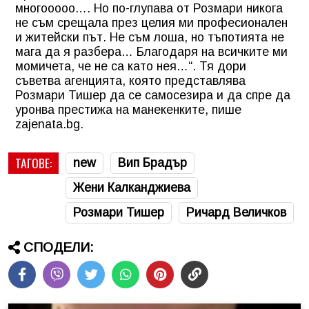
многооооо…. Но по-глупава от Розмари никога
не съм срещала през целия ми професионален
и житейски път. Не съм лоша, но тъпотията не
мага да я разбера… Благодаря на всичките ми
момичета, че не са като нея…“. Тя дори
съветва агенцията, която представлява
Розмари Тишер да се самосезира и да спре да
уронва престижа на манекенките, пише
zajenata.bg.
ТАГОВЕ:
new
Вип Брадър
Жени Калканджиева
Розмари Тишер
Ричард Величков
СПОДЕЛИ: