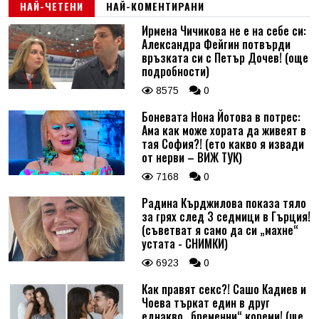
НАЙ-ЧЕТЕНИ
НАЙ-КОМЕНТИРАНИ
Ирмена Чичикова не е на себе си:
Александра Фейгин потвърди
връзката си с Петър Дочев! (още
подробности)
8575
0
Боневата Нона Йотова в потрес:
Ама как може хората да живеят в
тая София?! (ето какво я извади
от нерви – ВИЖ ТУК)
7168
0
Радина Кърджилова показа тяло
за грях след 3 седмици в Гърция!
(съветват я само да си „махне“
устата - СНИМКИ)
6923
0
Как правят секс?! Сашо Кадиев и
Чоева търкат един в друг
еднакво „бременни“ кореми! (ще