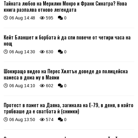
Тайната любов на Мерилин Монро и Франк Синатра? Нова
книга разпалва отново легендата
06 Aug 14:48
595
0
Кейт Бланшет и борбата ѝ да спи повече от четири часа на
нощ
06 Aug 14:30
630
0
Шокиращо видео на Перес Хилтън доведе до полицейска
намеса в дома му в Маями
06 Aug 14:10
602
0
Протест в памет на Даяна, загинала на Е-79, в деня, в който
трябваше да е сватбата ѝ (снимки)
06 Aug 13:50
574
0