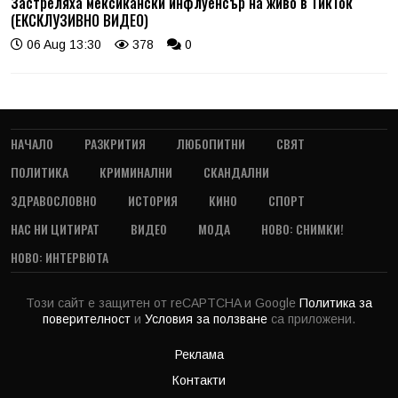
Застреляха мексикански инфлуенсър на живо в ТикТок
(ЕКСКЛУЗИВНО ВИДЕО)
06 Aug 13:30
378
0
НАЧАЛО
РАЗКРИТИЯ
ЛЮБОПИТНИ
СВЯТ
ПОЛИТИКА
КРИМИНАЛНИ
СКАНДАЛНИ
ЗДРАВОСЛОВНО
ИСТОРИЯ
КИНО
СПОРТ
НАС НИ ЦИТИРАТ
ВИДЕО
МОДА
НОВО: СНИМКИ!
НОВО: ИНТЕРВЮТА
Този сайт е защитен от reCAPTCHA и Google
Политика за
поверителност
и
Условия за ползване
са приложени.
Реклама
Контакти