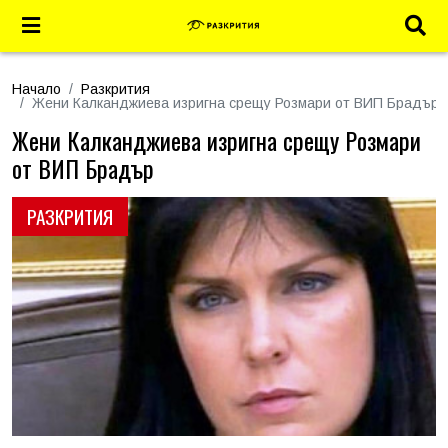
Начало
Разкрития
Жени Калканджиева изригна срещу Розмари от ВИП Брадър
Жени Калканджиева изригна срещу Розмари
от ВИП Брадър
РАЗКРИТИЯ