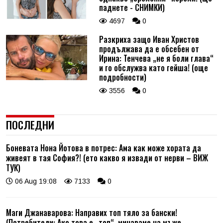
паднете - СНИМКИ)
4697
0
Разкриха защо Иван Христов
продължава да е обсебен от
Ирина: Тенчева „не я боли глава“
и го обслужва като гейша! (още
подробности)
3556
0
ПОСЛЕДНИ
Боневата Нона Йотова в потрес: Ама как може хората да
живеят в тая София?! (ето какво я извади от нерви – ВИЖ
ТУК)
06 Aug 19:08
7133
0
Маги Джанаварова: Направих топ тяло за бански!
(Потребители: Ако това е „топ“, минаваме на мъже –