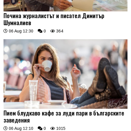
Почина журналистът и писател Димитър
Шумналиев
06 Aug 12:30
0
364
Пием блудкаво кафе за луди пари в българските
заведения
06 Aug 12:10
0
1015