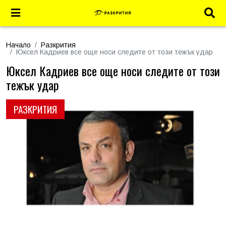
Начало
Разкрития
Юксел Кадриев все още носи следите от този тежък удар
Юксел Кадриев все още носи следите от този
тежък удар
РАЗКРИТИЯ