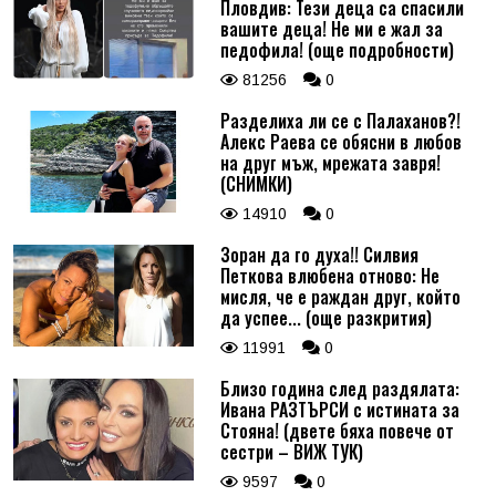
Пловдив: Тези деца са спасили
вашите деца! Не ми е жал за
педофила! (още подробности)
81256
0
Разделиха ли се с Палаханов?!
Алекс Раева се обясни в любов
на друг мъж, мрежата завря!
(СНИМКИ)
14910
0
Зоран да го духа!! Силвия
Петкова влюбена отново: Не
мисля, че е раждан друг, който
да успее... (още разкрития)
11991
0
Близо година след раздялата:
Ивана РАЗТЪРСИ с истината за
Стояна! (двете бяха повече от
сестри – ВИЖ ТУК)
9597
0