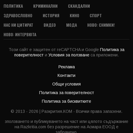
ПОЛИТИКА
КРИМИНАЛНИ
СКАНДАЛНИ
ЗДРАВОСЛОВНО
ИСТОРИЯ
КИНО
СПОРТ
НАС НИ ЦИТИРАТ
ВИДЕО
МОДА
НОВО: СНИМКИ!
НОВО: ИНТЕРВЮТА
Този сайт е защитен от reCAPTCHA и Google
Политика за
поверителност
и
Условия за ползване
са приложени.
Реклама
Контакти
Общи условия
Политика за поверителност
Политика за бисквитките
© 2013 - 2026 | Разкрития.КОМ - Всички права запазени.
зползването и публикуването на част или цялото съдържание
на Razkritia.com без разрешение на Асмара ЕООД е
забранено.