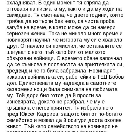
охладняват. В един момент тя спряла да
отговаря на писмата му, както и да му ходи на
свиждане. Тя сметнала, че двете години, които
трябва да изтърпи без него, са чиста проба
загуба на време, в което може да си намери
сериозен жених. Така не минало много време и
новинарят научил, че изгората му си е хванала
друг. Отначало си помислил, че останалите се
шегуват с него, тъй като бил от малкото
обвързани войници. С времето обаче започнал
да се съмнява в лоялността на приятелката си,
предвид и че го била забравила. Новинарят
изкарал войниклъка си, работейки в ТЕЦ Бобов
дол. Единствената му надежда в самотните
казармени нощи била снимката на любимата
му. Той дори бил готов да й прости за
изневярата, докато не разбрал, че му е
кръшнала с негов приятел. Тя избрала него
пред Юксел Кадриев, защото бил от по-богато
семейство и можел да й осигури доста охолен
живот. Тъй като семейството на новинаря не