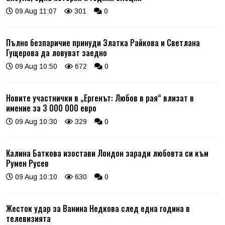
09 Aug 11:07
301
0
Пълно безпаричие принуди Златка Райкова и Светлана
Гущерова да ловуват заедно
09 Aug 10:50
672
0
Новите участнички в „Ергенът: Любов в рая“ влизат в
имение за 3 000 000 евро
09 Aug 10:30
329
0
Калина Баткова изостави Лондон заради любовта си към
Румен Русев
09 Aug 10:10
630
0
Жесток удар за Ванина Недкова след една година в
телевизията