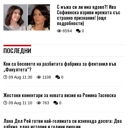
С мъжа си ли има ядове?! Ива
Софиянска взриви мрежата със
странно признание! (още
подробности)
6594
0
ПОСЛЕДНИ
Кои са босовете на разбитата фабрика за фентанил във
„Факултета“?
09 Aug 11:30
1106
0
Жестоки коментари за новата визия на Ромина Тасевска
09 Aug 11:10
763
0
Лана Дел Рей готви най-голямата си изненада досега: Два
албума, една история и години емоции