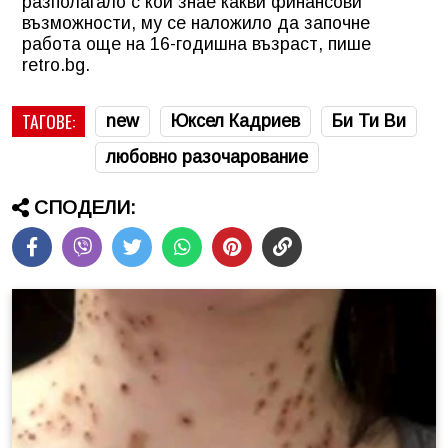
разполагало с кой знае какви финансови
възможности, му се наложило да започне
работа още на 16-годишна възраст, пише
retro.bg.
ТАГОВЕ:
new
Юксел Кадриев
Би Ти Ви
любовно разочарование
СПОДЕЛИ: