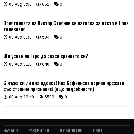
09 Aug 9:50
651
0
Приятелката на Виктор Стоянов се натиска за място в Нова
телевизия!
09 Aug 9:30
504
0
Ще успее ли Геро да спаси зрението си?
09 Aug 9:10
840
0
С мъжа си ли има ядове?! Ива Софиянска взриви мрежата
със странно признание! (още подробности)
08 Aug 19:40
6580
0
НАЧАЛО
РАЗКРИТИЯ
ЛЮБОПИТНИ
СВЯТ