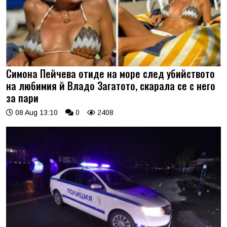
Симона Пейчева отиде на море след убийството
на любимия й Владо Загатото, скарала се с него
за пари
08 Aug 13:10
0
2408