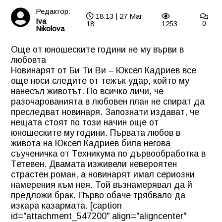
Редактор:
18:13 | 27 Mar
Iva
18
1253
0
Nikolova
Още от юношеските години не му върви в
любовта
Новинарят от Би Ти Ви – Юксел Кадриев все
още носи следите от тежък удар, който му
нанесъл животът. По всичко личи, че
разочарованията в любовен план не спират да
преследват новинаря. Запознати издават, че
нещата стоят по този начин още от
юношеските му години. Първата любов в
живота на Юксел Кадриев била негова
съученичка от Техникума по дървообработка в
Тетевен. Двамата изживели невероятен
страстен роман, а новинарят имал сериозни
намерения към нея. Той възнамерявал да й
предложи брак. Първо обаче трябвало да
изкара казармата. [caption
id="attachment_547200" align="aligncenter"