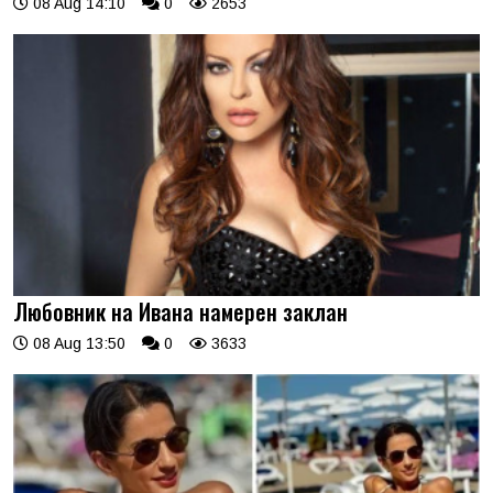
08 Aug 14:10
0
2653
Любовник на Ивана намерен заклан
08 Aug 13:50
0
3633