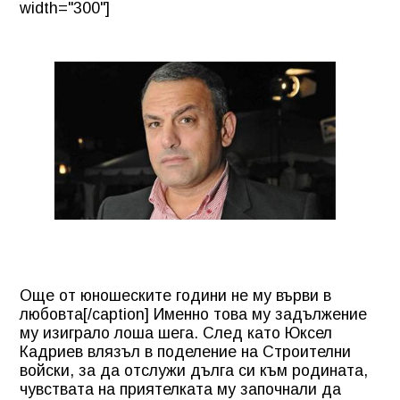
width="300"]
Още от юношеските години не му върви в
любовта[/caption] Именно това му задължение
му изиграло лоша шега. След като Юксел
Кадриев влязъл в поделение на Строителни
войски, за да отслужи дълга си към родината,
чувствата на приятелката му започнали да