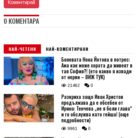
0 КОМЕНТАРА
НАЙ-ЧЕТЕНИ
НАЙ-КОМЕНТИРАНИ
Боневата Нона Йотова в потрес:
Ама как може хората да живеят в
тая София?! (ето какво я извади
от нерви – ВИЖ ТУК)
21462
0
Разкриха защо Иван Христов
продължава да е обсебен от
Ирина: Тенчева „не я боли глава“
и го обслужва като гейша! (още
подробности)
9961
0