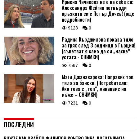
Ирмена Чичикова не е на себе си:
Александра Фейгин потвърди
връзката си с Петър Дочев! (още
подробности)
9128
0
Радина Кърджилова показа тяло
за грях след 3 седмици в Гърция!
(съветват я само да си „махне“
устата - СНИМКИ)
7567
0
Маги Джанаварова: Направих топ
тяло за бански! (Потребители:
Ако това е „топ“, минаваме на
мъже – СНИМКИ)
7231
0
ПОСЛЕДНИ
ВИЖТЕ КАК ИВАЙЛО ФИЛИПОВ КОНТРОЛИРА ДИГИТАЛНАТА