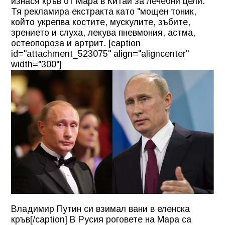
изнася кръв от Мара в Китай за лечебни цели.
Тя рекламира екстракта като "мощен тоник,
който укрепва костите, мускулите, зъбите,
зрението и слуха, лекува пневмония, астма,
остеопороза и артрит. [caption
id="attachment_523075" align="aligncenter"
width="300"]
Владимир Путин си взимал вани в еленска
кръв[/caption] В Русия роговете на Мара са