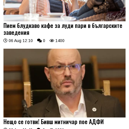
Пием блудкаво кафе за луди пари в българските
заведения
06 Aug 12:10
0
1400
Нещо се готви! Бивш митничар пое АДФИ