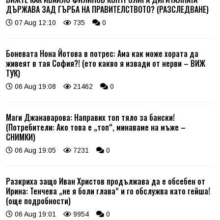
ДЪРЖАВА ЗАД ГЪРБА НА ПРАВИТЕЛСТВОТО? (РАЗСЛЕДВАНЕ)
07 Aug 12:10
735
0
Боневата Нона Йотова в потрес: Ама как може хората да
живеят в тая София?! (ето какво я извади от нерви – ВИЖ
ТУК)
06 Aug 19:08
21462
0
Маги Джанаварова: Направих топ тяло за бански!
(Потребители: Ако това е „топ“, минаваме на мъже –
СНИМКИ)
06 Aug 19:05
7231
0
Разкриха защо Иван Христов продължава да е обсебен от
Ирина: Тенчева „не я боли глава“ и го обслужва като гейша!
(още подробности)
06 Aug 19:01
9954
0