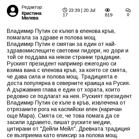
Редактор:
23:39 | 20 Jul
Кристина
17
819
0
Милева
Владимир Путин се къпел в еленова кръв,
помагала за здраве и полова мощ
Владимир Путин е смятан за един от най-
здравомислещите световни лидери, но дори и
той се поддава на някои странни традиции.
Руският президент например ежегодно си
взима вана с еленова кръв, за която се смята,
че дава сила и полова мощ. Традицията е
доста популярна в северните краища на Русия.
А държавния глава е един от хората, които
редовно се подлагат на нея. Руският президент
Владимир Путин се къпе в кръв, извлечена от
отрязаните рога на каспийски елен (наричан
още Мара). Смята се, че това помага да се
засили здравето, пишат руските медии,
цитирани от "Дейли Мейл". Древната традиция
се възприема като еликсир за полова мощ.