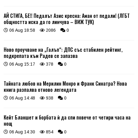
АЙ СТИГА, БЕ!! Педалът Азис кресна: Аман от педали! (ЛГБТ
общността иска да го линчува – ВИЖ ТУК)
06 Aug 18:58
2086
0
Ново проучване на „Галъп“: ДПС със стабилен рейтинг,
подкрепата към Радев се запазва
06 Aug 15:17
378
0
Тайната любов на Мерилин Монро и Франк Синатра? Нова
книга разпалва отново легендата
06 Aug 14:48
938
0
Кейт Бланшет и борбата ѝ да спи повече от четири часа на
нощ
06 Aug 14:30
854
0