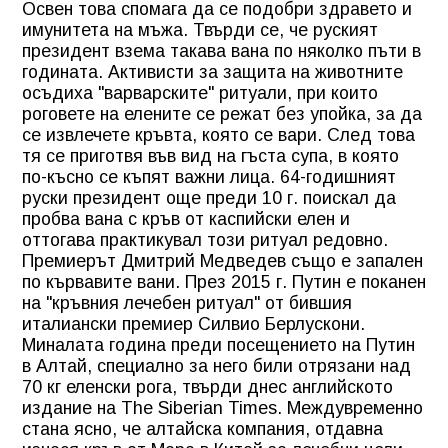
Освен това спомага да се подобри здравето и
имунитета на мъжа. Твърди се, че руският
президент взема такава вана по няколко пъти в
годината. Активисти за защита на животните
осъдиха "варварските" ритуали, при които
роговете на елените се режат без упойка, за да
се извлечете кръвта, която се вари. След това
тя се приготвя във вид на гъста супа, в която
по-късно се къпят важни лица. 64-годишният
руски президент още преди 10 г. поискал да
пробва вана с кръв от каспийски елен и
оттогава практикувал този ритуал редовно.
Премиерът Дмитрий Медведев също е запален
по кървавите вани. През 2015 г. Путин е поканен
на "кръвния лечебен ритуал" от бившия
италиански премиер Силвио Берлускони.
Миналата година преди посещението на Путин
в Алтай, специално за него били отрязани над
70 кг еленски рога, твърди днес английското
издание на The Siberian Times. Междувременно
стана ясно, че алтайска компания, отдавна