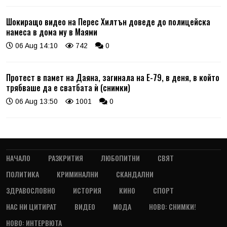
Шокиращо видео на Перес Хилтън доведе до полицейска
намеса в дома му в Маями
06 Aug 14:10
742
0
Протест в памет на Даяна, загинала на Е-79, в деня, в който
трябваше да е сватбата ѝ (снимки)
06 Aug 13:50
1001
0
НАЧАЛО
РАЗКРИТИЯ
ЛЮБОПИТНИ
СВЯТ
ПОЛИТИКА
КРИМИНАЛНИ
СКАНДАЛНИ
ЗДРАВОСЛОВНО
ИСТОРИЯ
КИНО
СПОРТ
НАС НИ ЦИТИРАТ
ВИДЕО
МОДА
НОВО: СНИМКИ!
НОВО: ИНТЕРВЮТА