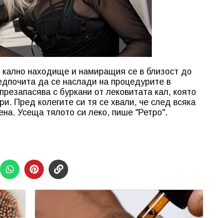
 кално находище и намиращия се в близост до
едпочита да се наслади на процедурите в
презапасява с буркани от лековитата кал, която
и. Пред колегите си тя се хвали, че след всяка
ена. Усеща тялото си леко, пише "Ретро".