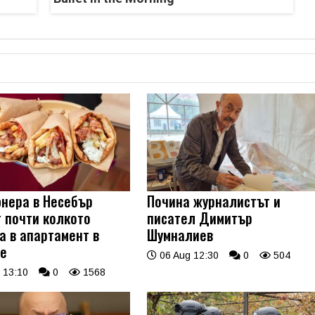
нера в Несебър
Почина журналистът и
т почти колкото
писател Димитър
а в апартамент в
Шумналиев
е
06 Aug 12:30
0
504
 13:10
0
1568