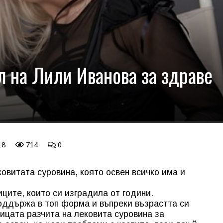
л на Лили Иванова за здраве
18
714
0
овитата суровина, която освен всичко има и
ците, които си изградила от години.
оддържа в топ форма и въпреки възрастта си
ицата разчита на лековита суровина за