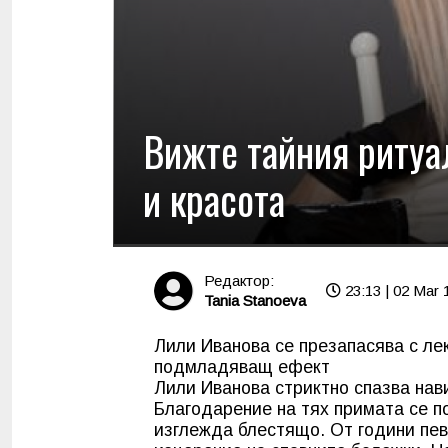
Вижте тайния ритуа
и красота
Редактор:
23:13 | 02 Mar 
Tania Stanoeva
Лили Иванова се презапасява с лек
подмладяващ ефект
Лили Иванова стриктно спазва нави
Благодарение на тях примата се п
изглежда блестящо. От години пев