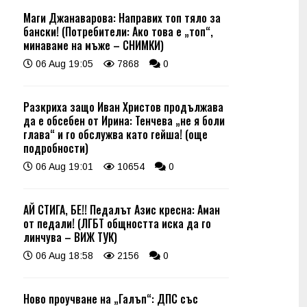
Маги Джанаварова: Направих топ тяло за
бански! (Потребители: Ако това е „топ“,
минаваме на мъже – СНИМКИ)
06 Aug 19:05
7868
0
Разкриха защо Иван Христов продължава
да е обсебен от Ирина: Тенчева „не я боли
глава“ и го обслужва като гейша! (още
подробности)
06 Aug 19:01
10654
0
АЙ СТИГА, БЕ!! Педалът Азис кресна: Аман
от педали! (ЛГБТ общността иска да го
линчува – ВИЖ ТУК)
06 Aug 18:58
2156
0
Ново проучване на „Галъп“: ДПС със