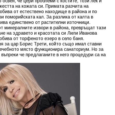
 освен, че цери проблеми с костите, този лек й
жестта на кожата си. Примата разчита на
добива от естествено находище в района и по
и поморийската кал. За разлика от калта в
бива единствено от растителни източници.
т минералните извори в района, превръщат тази
ане на здравето и красотата си Лили Иванова
обива от торфеното езеро в село баня.
я за цар Борис Трети, който също имал ставни
ечебното място функционира санаториум. Но за
 въпреки че предлаганите в него процедури са на