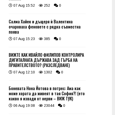
07 Aug 15:52
252
0
Салма Хайек и дъщеря ѝ Валентина
очароваха феновете с рядка съвместна
поява
07 Aug 15:23
385
0
ВИЖТЕ КАК ИВАЙЛО ФИЛИПОВ КОНТРОЛИРА
ДИГИТАЛНАТА ДЪРЖАВА ЗАД ГЪРБА НА
ПРАВИТЕЛСТВОТО? (РАЗСЛЕДВАНЕ)
07 Aug 12:10
1302
0
Боневата Нона Йотова в потрес: Ама как
може хората да живеят в тая София?! (ето
какво я извади от нерви – ВИЖ ТУК)
06 Aug 19:08
23044
0