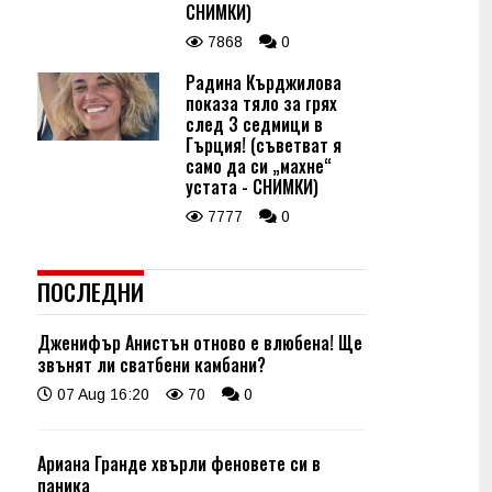
СНИМКИ)
7868
0
Радина Кърджилова
показа тяло за грях
след 3 седмици в
Гърция! (съветват я
само да си „махне“
устата - СНИМКИ)
7777
0
ПОСЛЕДНИ
Дженифър Анистън отново е влюбена! Ще
звънят ли сватбени камбани?
07 Aug 16:20
70
0
Ариана Гранде хвърли феновете си в
паника