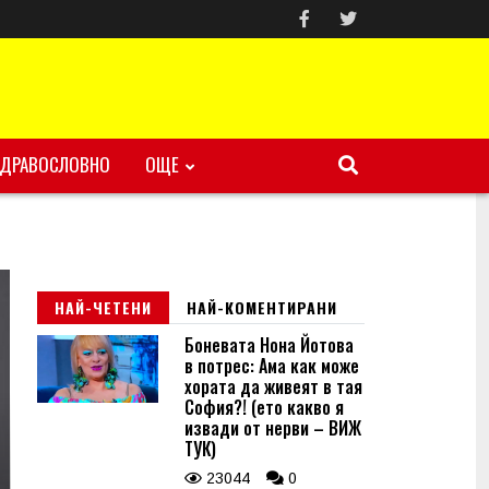
ЗДРАВОСЛОВНО
ОЩЕ
НАЙ-ЧЕТЕНИ
НАЙ-КОМЕНТИРАНИ
Боневата Нона Йотова
в потрес: Ама как може
хората да живеят в тая
София?! (ето какво я
извади от нерви – ВИЖ
ТУК)
23044
0