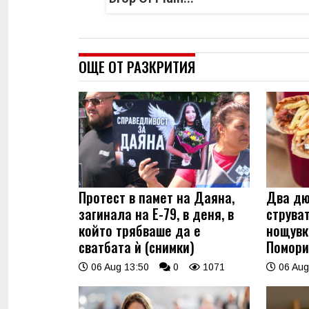
ОЩЕ ОТ РАЗКРИТИЯ
Протест в памет на Даяна,
Два дю
загинала на Е-79, в деня, в
струва
който трябваше да е
нощувк
сватбата ѝ (снимки)
Помори
06 Aug 13:50
0
1071
06 Aug