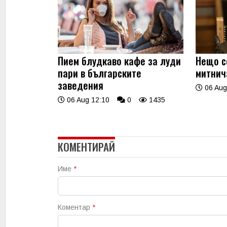
Пием блудкаво кафе за луди
Нещо с
пари в българските
митнич
заведения
06 Aug
06 Aug 12:10
0
1435
КОМЕНТИРАЙ
Име
*
Коментар
*