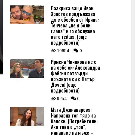
Разкриха защо Иван
Христов продължава
да е обсебен от Ирина:
Тенчева „не я боли
глава“ и го обслужва
като гейша! (още
подробности)
10654
0
Ирмена Чичикова не е
на себе си: Александра
Фейгин потвърди
връзката си с Петър
Дочев! (още
подробности)
9254
0
Маги Джанаварова:
Направих топ тяло за
бански! (Потребители:
Ако това е „топ“,
минаваме на мъже –