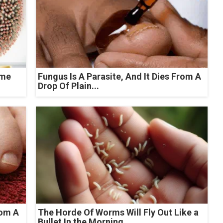
ome
Fungus Is A Parasite, And It Dies From A
Drop Of Plain...
rom A
The Horde Of Worms Will Fly Out Like a
Bullet In the Morning