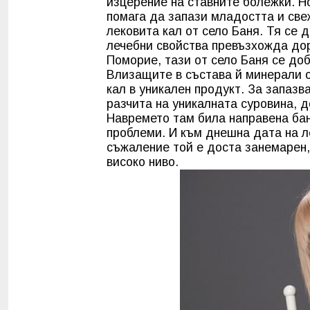
изцерение на ставните болежки. Но
помага да запази младостта и све
лековита кал от село Баня. Тя се 
лечебни свойства превъзхожда дор
Поморие, тази от село Баня се до
Влизащите в състава й минерали о
кал в уникален продукт. За запазв
разчита на уникалната суровина, д
Навремето там била направена бан
проблеми. И към днешна дата на л
съжаление той е доста занемарен,
високо ниво.