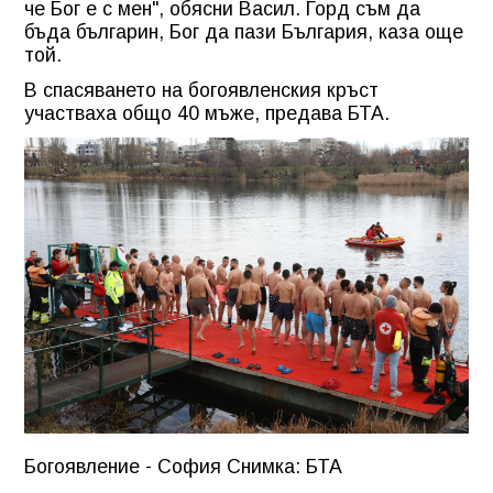
че Бог е с мен", обясни Васил. Горд съм да
бъда българин, Бог да пази България, каза още
той.
В спасяването на богоявленския кръст
участваха общо 40 мъже, предава БТА.
Богоявление - София Снимка: БТА