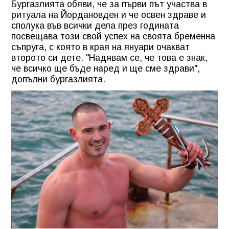
Бургазлията обяви, че за първи път участва в
ритуала на Йордановден и че освен здраве и
сполука във всички дела през годината
посвещава този свой успех на своята бременна
съпруга, с която в края на януари очакват
второто си дете. "Надявам се, че това е знак,
че всичко ще бъде наред и ще сме здрави",
допълни бургазлията.