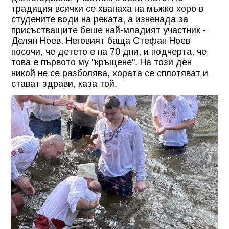
традиция всички се хванаха на мъжко хоро в
студените води на реката, а изненада за
присъстващите беше най-младият участник -
Делян Ноев. Неговият баща Стефан Ноев
посочи, че детето е на 70 дни, и подчерта, че
това е първото му "кръщене". На този ден
никой не се разболява, хората се сплотяват и
стават здрави, каза той.