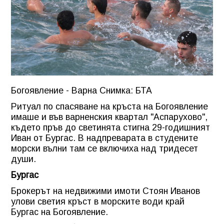
Богоявление - Варна Снимка: БТА
Ритуал по спасяване на кръста на Богоявление
имаше и във варненския квартал "Аспарухово",
където пръв до светинята стигна 29-годишният
Иван от Бургас. В надпреварата в студените
морски вълни там се включиха над тридесет
души.
Бургас
Брокерът на недвижими имоти Стоян Иванов
улови светия кръст в морските води край
Бургас на Богоявление.