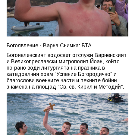
Богоявление - Варна Снимка: БТА
Богоявленският водосвет отслужи Варненският
и Великопреславски митрополит Йоан, който
по-рано води литургията на празника в
катедралния храм "Успение Богородично" и
благослови военните части и техните бойни
знамена на площад "Св. св. Кирил и Методий".