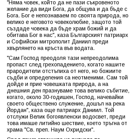
"Няма човек, който да не пази съкровеното
желание да види Бога, да общува и да бъде с
Бога. Бог е непознаваем по своята природа, но
велико е неговото човеколюбие, защото той
създаде човека да бъде храм божий и да
обитава Бог в нас", каза Българският патриарх
и Софийски митрополит Даниил преди
хвърлянето на кръста във водата.
"Сам Господ преодоля тази непреодолима
пропаст след грехопадението, когато нашите
прародители отстъпиха от него, но божиите
съдби и определения са неотменими. Сам той
дойде и прие човешката природа, а на
днешния ден празнуваме това велико събитие,
когато, около 30-годишен, Господ, начевайки
своето обществено служение, дошъл на река
Йордан", каза още патриарх Даниил. Той
отслужи Велик богоявленски водосвет, преди
това имаше литийно шествие, което тръгна от
храма "Св. преп. Наум Охридски".