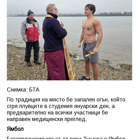
Снимка: БТА
По традиция на място бе запален огън, който
сгря плувците в студения януарски ден, а
предварително на всички участници бе
направен медицински преглед.
Ямбол
Богоявленския кръст от река Тунджа в Ямбол