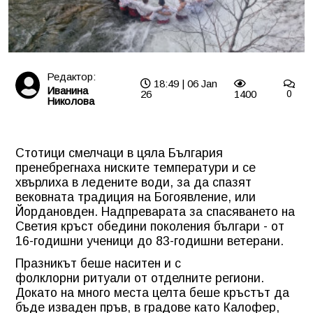
Редактор:
18:49 | 06 Jan
Иванина
26
1400
0
Николова
Стотици смелчаци в цяла България
пренебрегнаха ниските температури и се
хвърлиха в ледените води, за да спазят
вековната традиция на Богоявление, или
Йордановден. Надпреварата за спасяването на
Светия кръст обедини поколения българи - от
16-годишни ученици до 83-годишни ветерани.
Празникът беше наситен и с
фолклорни ритуали от отделните региони.
Докато на много места целта беше кръстът да
бъде изваден пръв, в градове като Калофер,