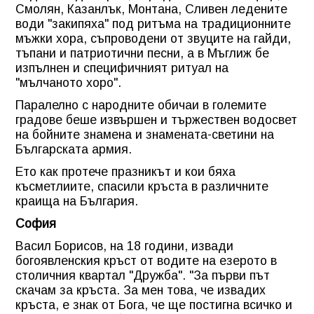
Смолян, Казанлък, Монтана, Сливен ледените
води "закипяха" под ритъма на традиционните
мъжки хора, съпроводени от звуците на гайди,
тъпани и патриотични песни, а в Мъглиж бе
изпълнен и специфичният ритуал на
"мълчаното хоро".
Паралелно с народните обичаи в големите
градове беше извършен и тържествен водосвет
на бойните знамена и знамената-светини на
Българската армия.
Ето как протече празникът и кои бяха
късметлиите, спасили кръста в различните
краища на България.
София
Васил Борисов, на 18 години, извади
богоявленския кръст от водите на езерото в
столичния квартал "Дружба". "За първи път
скачам за кръста. За мен това, че извадих
кръста, е знак от Бога, че ще постигна всичко и