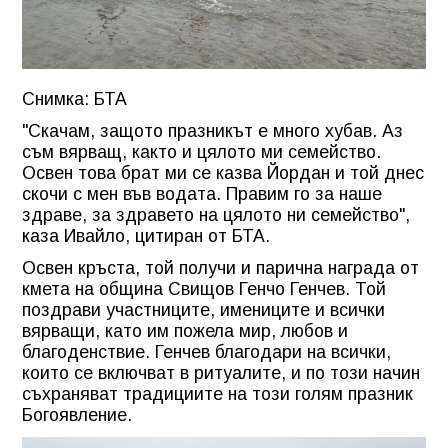
Снимка: БТА
"Скачам, защото празникът е много хубав. Аз
съм вярващ, както и цялото ми семейство.
Освен това брат ми се казва Йордан и той днес
скочи с мен във водата. Правим го за наше
здраве, за здравето на цялото ни семейство",
каза Ивайло, цитиран от БТА.
Освен кръста, той получи и парична награда от
кмета на община Свищов Генчо Генчев. Той
поздрави участниците, имениците и всички
вярващи, като им пожела мир, любов и
благоденствие. Генчев благодари на всички,
които се включват в ритуалите, и по този начин
съхраняват традициите на този голям празник
Богоявление.