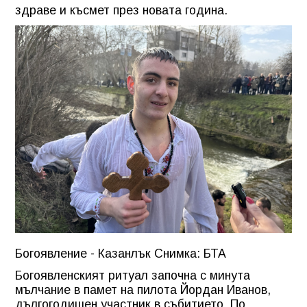
здраве и късмет през новата година.
Богоявление - Казанлък Снимка: БТА
Богоявленският ритуал започна с минута
мълчание в памет на пилота Йордан Иванов,
дългогодишен участник в събитието. По