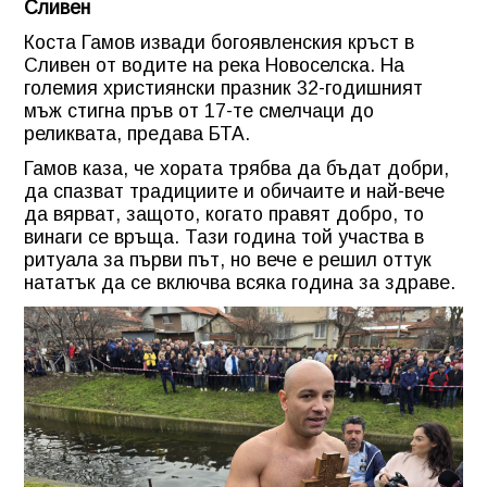
Сливен
Коста Гамов извади богоявленския кръст в
Сливен от водите на река Новоселска. На
големия християнски празник 32-годишният
мъж стигна пръв от 17-те смелчаци до
реликвата, предава БТА.
Гамов каза, че хората трябва да бъдат добри,
да спазват традициите и обичаите и най-вече
да вярват, защото, когато правят добро, то
винаги се връща. Тази година той участва в
ритуала за първи път, но вече е решил оттук
нататък да се включва всяка година за здраве.