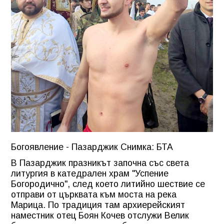
Богоявление - Пазарджик Снимка: БТА
В Пазарджик празникът започна със света
литургия в катедрален храм "Успение
Богородично", след което литийно шествие се
отправи от църквата към моста на река
Марица. По традиция там архиерейският
наместник отец Боян Кочев отслужи Велик