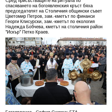
Сред присъстващите на ритуала по
спасяването на богоявленския кръст бяха
председателят на Столичния общински съвет
Цветомир Петров, зам.-кметът по финанси
Георги Клисурски, зам.-кметът по екология
Надежда Бобчева, кметът на столичния район
"Искър" Петко Краев.