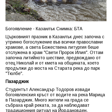
Богоявление - Казанлък Снимка: БТА
Църковният празник в Казанлък днес започна с
утринно богослужение във всички православни
храмове, а света Божествена литургия беше
отслужена в храм "Свети Пророк Илия". Оттам
започна литийното шествие, предвождано от
отец Николай и от кмета на общината, което
продължи до моста на Старата река до парк
"Тюлбе".
Пазарджик
Студентът Александър Тодоров извади
богоявленския кръст от водите на река Марица
в Пазарджик. Много жители на града се
събраха край реката, за да наблюдават
традиционния ритуал на Йордановден.