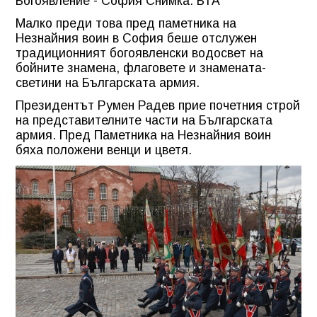
Богоявление - София Снимка: БТА
Малко преди това пред паметника на
Незнайния воин в София беше отслужен
традиционният богоявленски водосвет на
бойните знамена, флаговете и знамената-
светини на Българската армия.
Президентът Румен Радев прие почетния строй
на представителните части на Българската
армия. Пред Паметника на Незнайния воин
бяха положени венци и цветя.