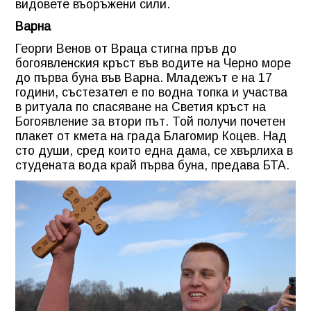
видовете въоръжени сили.
Варна
Георги Венов от Враца стигна пръв до
богоявленския кръст във водите на Черно море
до първа буна във Варна. Младежът е на 17
години, състезател е по водна топка и участва
в ритуала по спасяване на Светия кръст на
Богоявление за втори път. Той получи почетен
плакет от кмета на града Благомир Коцев. Над
сто души, сред които една дама, се хвърлиха в
студената вода край първа буна, предава БТА.