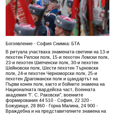
Богоявление - София Снимка: БТА
В ритуала участваха знамената-светини на 13-и
пехотен Рилски полк, 15-и пехотен Ломски полк,
23-и пехотен Шипченски полк, 30-и пехотен
Шейновски полк, Шести пехотен Търновски
полк, 24-и пехотен Черноморски полк, 25-и
пехотен Драгомански полк и щандартът на
Първи конен полк, както и бойните знамена на
Националната гвардейска част, Военната
академия "Г. С. Раковски", военните
формирования 44 510 - София, 22 320 -
Божурище, 28 860 - Горна Малина, 24 900 -
Враждебна и на представителните знамена на