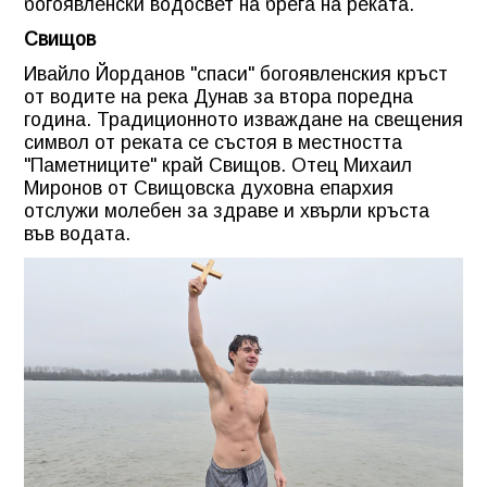
богоявленски водосвет на брега на реката.
Свищов
Ивайло Йорданов "спаси" богоявленския кръст
от водите на река Дунав за втора поредна
година. Традиционното изваждане на свещения
символ от реката се състоя в местността
"Паметниците" край Свищов. Oтец Михаил
Миронов от Свищовска духовна епархия
отслужи молебен за здраве и хвърли кръста
във водата.