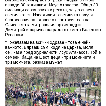
извади 30-годишният Исус Атанасов. Общо 30
смелчаци се хвърлиха в реката, за да спасят
светия кръст. Извадилият светинята получи
благословия за здраве от протосингела на
Сливенската митрополия архимандрит
Димитрий и парична награда от кмета Валентин
Ревански.
"Пожелавам на всички здраве - това е най-
важното. Вярващ съм, ходя на църква, моля
се", каза пред журналисти Исус Атанасов. Той е
семеен, баща на шест деца - три момичета и
три момчета, разказа мъжът.