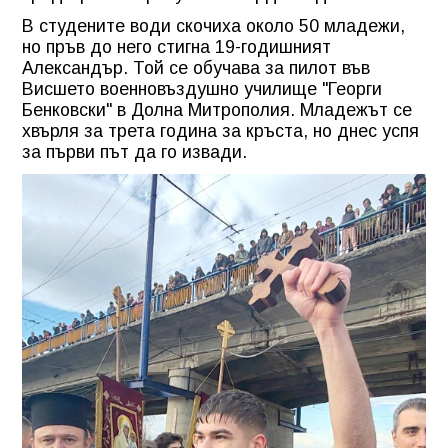
В студените води скочиха около 50 младежи,
но пръв до него стигна 19-годишният
Александър. Той се обучава за пилот във
Висшето военновъздушно училище "Георги
Бенковски" в Долна Митрополия. Младежът се
хвърля за трета година за кръста, но днес успя
за първи път да го извади.