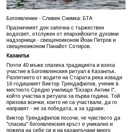
Богоявление - Сливен Снимка: БТА
Празничният ден започна с тържествен
водосвет, отслужен от епархийските духовни
надзорници - свещеноиконом Йоан Петров и
свещеноиконом Панайот Сотиров.
Казанлък
Почти 40 мъже спазиха традицията и взеха
участие в Богоявленския ритуал в Казанлък.
Разпятието от водите на Старата река извади
16-годишният Виктор Трендафилов, ученик в
местното Средно училище "Екзарх Антим I",
който участва в ритуала за първа година. Той
призова всички, които не са участвали, да го
направят - не за победата, а за здраве.
Виктор Трендафилов посочи, че чувството да
"спасиш" богоявленския кръст е уникално и
пожела на себе си и на казанлъчани много