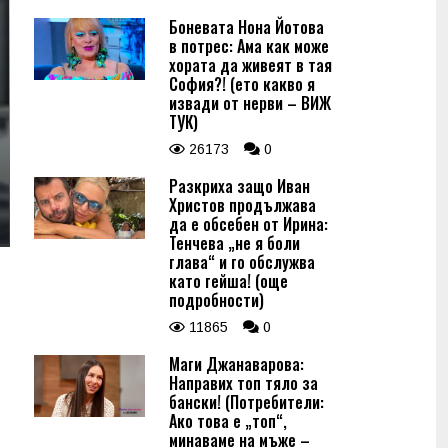
Боневата Нона Йотова
в потрес: Ама как може
хората да живеят в тая
София?! (ето какво я
извади от нерви – ВИЖ
ТУК)
26173
0
Разкриха защо Иван
Христов продължава
да е обсебен от Ирина:
Тенчева „не я боли
глава“ и го обслужва
като гейша! (още
подробности)
11865
0
Маги Джанаварова:
Направих топ тяло за
бански! (Потребители:
Ако това е „топ“,
минаваме на мъже –