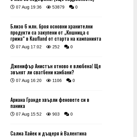
07 Aug 19:36
53879
0
Близо 6 млн. броя основни хранителни
продукти са закупени от „Кошница с
грижа“ в Kaufland от старта на кампанията
07 Aug 17:02
252
0
Дженифър Анистън отново е влюбена! Ще
звънят ли сватбени камбани?
07 Aug 16:20
1106
0
Ариана Гранде хвърли феновете си в
паника
07 Aug 15:52
903
0
Салма Хайек и дъщеря ѝ Валентина