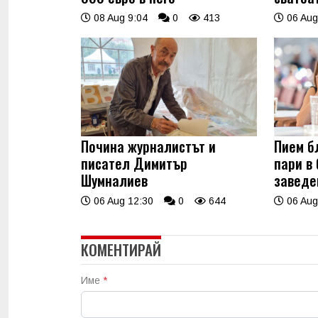
08 Aug 9:04
0
413
06 Aug
Почина журналистът и
Пием б
писател Димитър
пари в
Шумналиев
заведе
06 Aug 12:30
0
644
06 Aug
КОМЕНТИРАЙ
Име
*