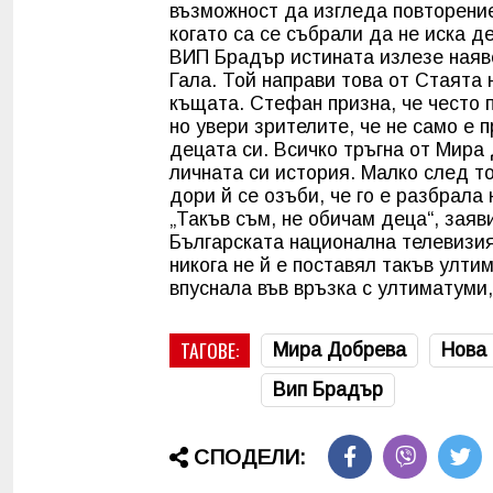
възможност да изгледа повторениет
когато са се събрали да не иска д
ВИП Брадър истината излезе наяве
Гала. Той направи това от Стаята 
къщата. Стефан призна, че често п
но увери зрителите, че не само е 
децата си. Всичко тръгна от Мира
личната си история. Малко след то
дори й се озъби, че го е разбрала
„Такъв съм, не обичам деца“, зая
Българската национална телевизия.
никога не й е поставял такъв ултим
впуснала във връзка с ултиматуми,
ТАГОВЕ:
Мира Добрева
Нова 
Вип Брадър
СПОДЕЛИ: