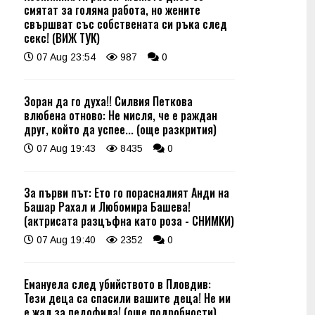
смятат за голяма работа, но жените
свършват със собствената си ръка след
секс! (ВИЖ ТУК)
07 Aug 23:54
987
0
Зоран да го духа!! Силвия Петкова
влюбена отново: Не мисля, че е раждан
друг, който да успее... (още разкрития)
07 Aug 19:43
8435
0
За първи път: Ето го порасналият Анди на
Башар Рахал и Любомира Башева!
(актрисата разцъфна като роза - СНИМКИ)
07 Aug 19:40
2352
0
Емануела след убийството в Пловдив:
Тези деца са спасили вашите деца! Не ми
е жал за педофила! (още подробности)