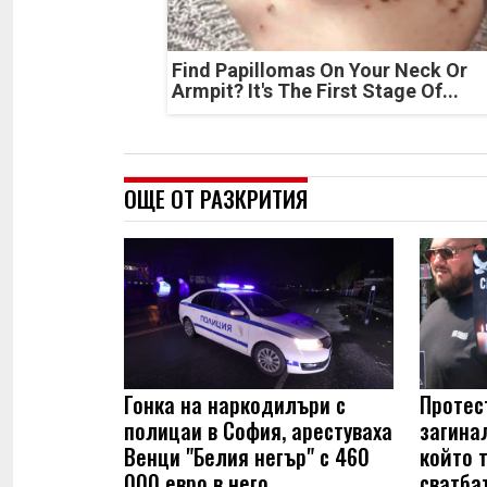
Find Papillomas On Your Neck Or
Armpit? It's The First Stage Of...
ОЩЕ ОТ РАЗКРИТИЯ
Гонка на наркодилъри с
Протес
полицаи в София, арестуваха
загинал
Венци "Белия негър" с 460
който 
000 евро в него
сватбат