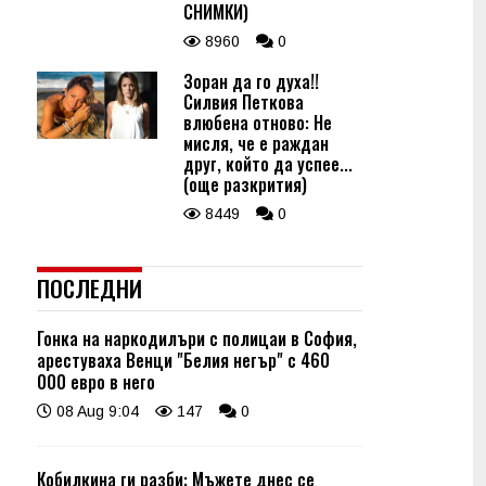
СНИМКИ)
8960
0
Зоран да го духа!!
Силвия Петкова
влюбена отново: Не
мисля, че е раждан
друг, който да успее...
(още разкрития)
8449
0
ПОСЛЕДНИ
Гонка на наркодилъри с полицаи в София,
арестуваха Венци "Белия негър" с 460
000 евро в него
08 Aug 9:04
147
0
Кобилкина ги разби: Мъжете днес се