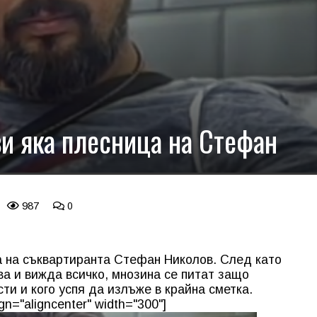
и яка плесница на Стефан
987
0
 на съквартиранта Стефан Николов. След като
ва и вижда всичко, мнозина се питат защо
ти и кого успя да излъже в крайна сметка.
gn="aligncenter" width="300"]