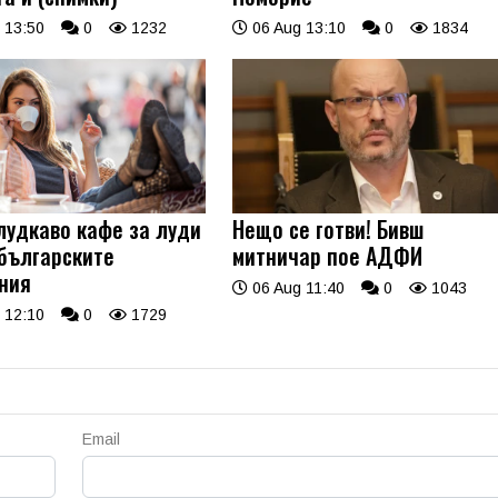
 13:50
0
1232
06 Aug 13:10
0
1834
лудкаво кафе за луди
Нещо се готви! Бивш
 българските
митничар пое АДФИ
ния
06 Aug 11:40
0
1043
 12:10
0
1729
Email