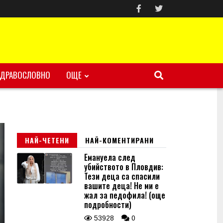
ЗДРАВОСЛОВНО
ОЩЕ
НАЙ-ЧЕТЕНИ
НАЙ-КОМЕНТИРАНИ
Емануела след
убийството в Пловдив:
Тези деца са спасили
вашите деца! Не ми е
жал за педофила! (още
подробности)
53928
0