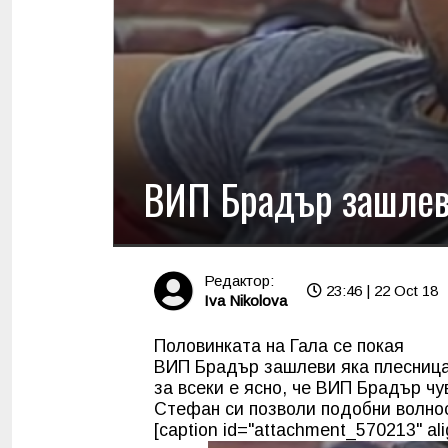
ВИП Брадър зашлев
Редактор:
23:46 | 22 Oct 18
Iva Nikolova
Половинката на Гала се покая
ВИП Брадър зашлеви яка плесница
за всеки е ясно, че ВИП Брадър чу
Стефан си позволи подобни волнос
[caption id="attachment_570213" ali