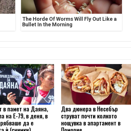
The Horde Of Worms Will Fly Out Like a
Bullet In the Morning
т в памет на Даяна,
Два дюнера в Несебър
а на Е-79, в деня, в
струват почти колкото
трябваше да е
нощувка в апартамент в
а ѝ (снимки)
Поморие