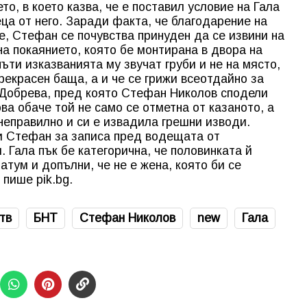
о, в което казва, че е поставил условие на Гала
еца от него. Заради факта, че благодарение на
, Стефан се почувства принуден да се извини на
на покаянието, която бе монтирана в двора на
ъти изказванията му звучат груби и не на място,
прекрасен баща, а и че се грижи всеотдайно за
 Добрева, пред която Стефан Николов сподели
ва обаче той не само се отметна от казаното, а
 неправилно и си е извадила грешни изводи.
ви Стефан за записа пред водещата от
 Гала пък бе категорична, че половинката й
атум и допълни, че не е жена, която би се
 пише pik.bg.
тв
БНТ
Стефан Николов
new
Гала