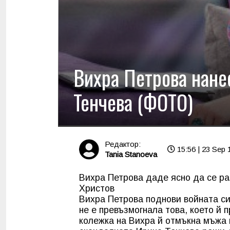
Вихра Петрова нане
Тенчева (ФОТО)
Редактор:
15:56 | 23 Sep 
Tania Stanoeva
Вихра Петрова даде ясно да се ра
Христов
Вихра Петрова поднови войната си
не е превъзмогнала това, което й 
колежка на Вихра й отмъкна мъжа 