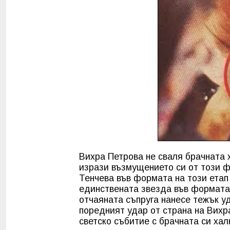
Вихра Петрова не сваля брачната 
изрази възмущението си от този фа
Тенчева във формата на този етап 
единствената звезда във формата 
отчаяната съпруга нанесе тежък у
поредният удар от страна на Вихр
светско събитие с брачната си хал