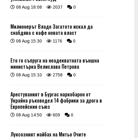
08 Aug 18:08
2037
0
Милионерът Владо Загатото искал да
снабдява с кафе новата власт
08 Aug 15:30
1176
0
Ето го съпруга на неадекватната външна
министърка Велислава Петрова
08 Aug 15:10
2758
0
Арестуваният в Бургас наркобарон от
Украйна ръководел 14 фабрики за дрога в
Европейския съюз
08 Aug 14:50
609
0
Луксозният майбах на Митьо Очите