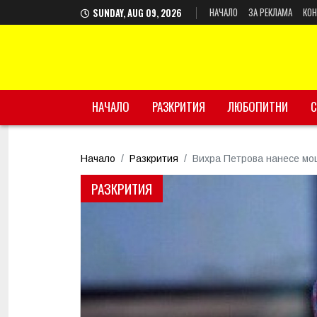
НАЧАЛО
ЗА РЕКЛАМА
КОН
SUNDAY, AUG 09, 2026
НАЧАЛО
РАЗКРИТИЯ
ЛЮБОПИТНИ
С
Начало
Разкрития
Вихра Петрова нанесе мо
РАЗКРИТИЯ