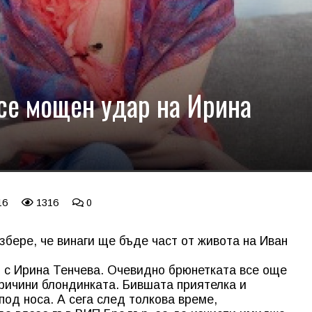
се мощен удар на Ирина
16
1316
0
збере, че винаги ще бъде част от живота на Иван
 с Ирина Тенчева. Очевидно брюнетката все още
причини блондинката. Бившата приятелка и
под носа. А сега след толкова време,