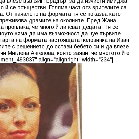
да влезе във ВИП Брадър, за да изчисти имиджа
о й се осъществи. Голяма част отз зрителите са
а. От началото на формата тя се показва като
 преживява драмите на околните. Пред Жана
 проплака, че много й липсват децата. Тя се
 шоуто няма да има възможност да чуе първите
старта на формата настоящата половинка на Иван
лите с решението до остави бебето си и да влезе
и Миглена Ангелова, която заяви, че мястото й е
hment_493837" align="alignright" width="234"]