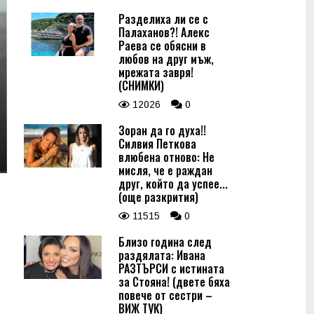
Разделиха ли се с
Палаханов?! Алекс
Раева се обясни в
любов на друг мъж,
мрежата завря!
(СНИМКИ)
12026
0
Зоран да го духа!!
Силвия Петкова
влюбена отново: Не
мисля, че е раждан
друг, който да успее...
(още разкрития)
11515
0
Близо година след
раздялата: Ивана
РАЗТЪРСИ с истината
за Стояна! (двете бяха
повече от сестри –
ВИЖ ТУК)