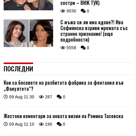
сестри – ВИЖ ТУК)
9030
0
С мъжа си ли има ядове?! Ива
Софиянска взриви мрежата със
странно признание! (още
подробности)
5558
0
ПОСЛЕДНИ
Кои са босовете на разбитата фабрика за фентанил във
„Факултета“?
09 Aug 11:30
287
0
Жестоки коментари за новата визия на Ромина Тасевска
09 Aug 11:10
196
0