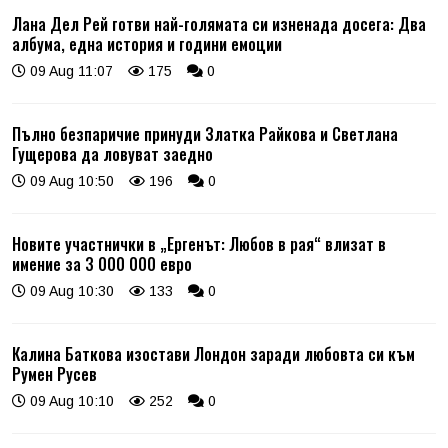
Лана Дел Рей готви най-голямата си изненада досега: Два
албума, една история и години емоции
09 Aug 11:07
175
0
Пълно безпаричие принуди Златка Райкова и Светлана
Гущерова да ловуват заедно
09 Aug 10:50
196
0
Новите участнички в „Ергенът: Любов в рая“ влизат в
имение за 3 000 000 евро
09 Aug 10:30
133
0
Калина Баткова изостави Лондон заради любовта си към
Румен Русев
09 Aug 10:10
252
0