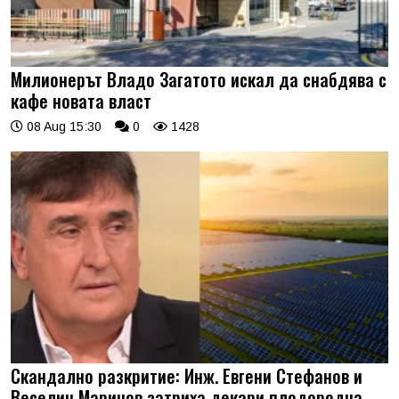
Милионерът Владо Загатото искал да снабдява с
кафе новата власт
08 Aug 15:30
0
1428
Скандално разкритие: Инж. Евгени Стефанов и
Веселин Маринов затриха декари плодородна