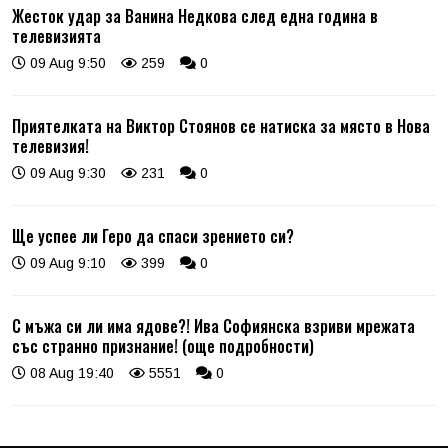
Жесток удар за Ванина Недкова след една година в
телевизията
09 Aug 9:50
259
0
Приятелката на Виктор Стоянов се натиска за място в Нова
телевизия!
09 Aug 9:30
231
0
Ще успее ли Геро да спаси зрението си?
09 Aug 9:10
399
0
С мъжа си ли има ядове?! Ива Софиянска взриви мрежата
със странно признание! (още подробности)
08 Aug 19:40
5551
0