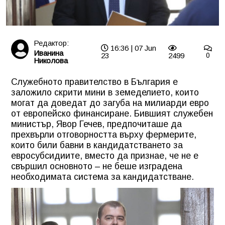
Редактор:
16:36 | 07 Jun
Иванина
23
2499
0
Николова
Служебното правителство в България е
заложило скрити мини в земеделието, които
могат да доведат до загуба на милиарди евро
от европейско финансиране. Бившият служебен
министър, Явор Гечев, предпочиташе да
прехвърли отговорността върху фермерите,
които били бавни в кандидатстването за
евросубсидиите, вместо да признае, че не е
свършил основното – не беше изградена
необходимата система за кандидатстване.