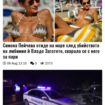
Симона Пейчева отиде на море след убийството
на любимия й Владо Загатото, скарала се с него
за пари
08 Aug 13:10
0
2373