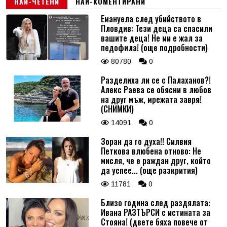
НАЙ-ЧЕТЕНИ
НАЙ-КОМЕНТИРАНИ
Емануела след убийството в
Пловдив: Тези деца са спасили
вашите деца! Не ми е жал за
педофила! (още подробности)
80780
0
Разделиха ли се с Палаханов?!
Алекс Раева се обясни в любов
на друг мъж, мрежата завря!
(СНИМКИ)
14091
0
Зоран да го духа!! Силвия
Петкова влюбена отново: Не
мисля, че е раждан друг, който
да успее... (още разкрития)
11781
0
Близо година след раздялата:
Ивана РАЗТЪРСИ с истината за
Стояна! (двете бяха повече от