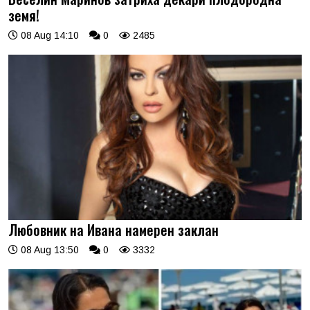
земя!
08 Aug 14:10
0
2485
Любовник на Ивана намерен заклан
08 Aug 13:50
0
3332