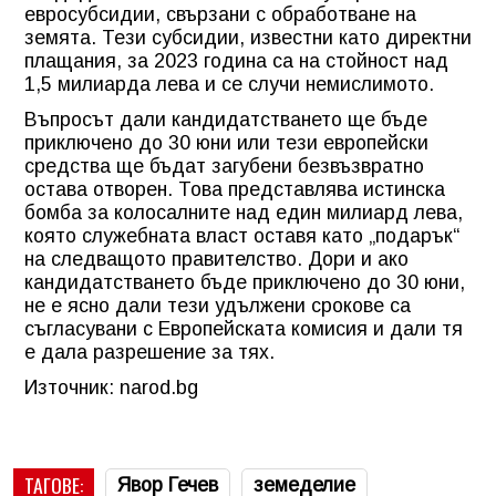
евросубсидии, свързани с обработване на
земята. Тези субсидии, известни като директни
плащания, за 2023 година са на стойност над
1,5 милиарда лева и се случи немислимото.
Въпросът дали кандидатстването ще бъде
приключено до 30 юни или тези европейски
средства ще бъдат загубени безвъзвратно
остава отворен. Това представлява истинска
бомба за колосалните над един милиард лева,
която служебната власт оставя като „подарък“
на следващото правителство. Дори и ако
кандидатстването бъде приключено до 30 юни,
не е ясно дали тези удължени срокове са
съгласувани с Европейската комисия и дали тя
е дала разрешение за тях.
Източник: narod.bg
ТАГОВЕ:
Явор Гечев
земеделие