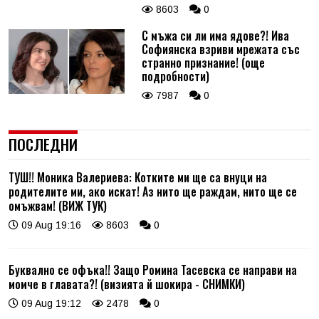
8603
0
С мъжа си ли има ядове?! Ива
Софиянска взриви мрежата със
странно признание! (още
подробности)
7987
0
ПОСЛЕДНИ
ТУШ!! Моника Валериева: Котките ми ще са внуци на
родителите ми, ако искат! Аз нито ще раждам, нито ще се
омъжвам! (ВИЖ ТУК)
09 Aug 19:16
8603
0
Буквално се офъка!! Защо Ромина Тасевска се направи на
момче в главата?! (визията й шокира - СНИМКИ)
09 Aug 19:12
2478
0