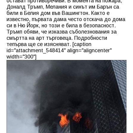
остават противоречиви. В момента на пожара,
Доналд Тръмп, Мелания и синът им Барън са
били в Белия дом във Вашингтон. Както е
известно, първата дама често отскача до дома
си в Ню Йорк, но този е била в безопасност.
Тръмп обяви, че изказва съболезнования за
смъртта на арт търговеца. Подробности
тепърва ще се изясняват. [caption
id="attachment_548414" align="aligncenter"
width="300"]