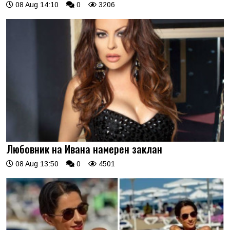
08 Aug 14:10
0
3206
Любовник на Ивана намерен заклан
08 Aug 13:50
0
4501