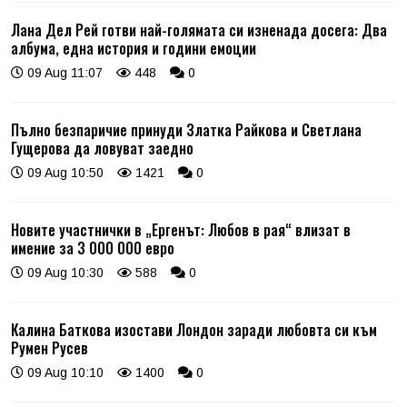
Лана Дел Рей готви най-голямата си изненада досега: Два
албума, една история и години емоции
09 Aug 11:07
448
0
Пълно безпаричие принуди Златка Райкова и Светлана
Гущерова да ловуват заедно
09 Aug 10:50
1421
0
Новите участнички в „Ергенът: Любов в рая“ влизат в
имение за 3 000 000 евро
09 Aug 10:30
588
0
Калина Баткова изостави Лондон заради любовта си към
Румен Русев
09 Aug 10:10
1400
0