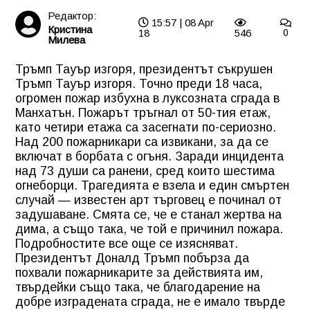
Редактор:
15:57 | 08 Apr
Кристина
18
546
0
Милева
Тръмп Тауър изгоря, президентът съкрушен
Тръмп Тауър изгоря. Точно преди 18 часа,
огромен пожар избухна в луксозната сграда в
Манхатън. Пожарът тръгнал от 50-тия етаж,
като четири етажа са засегнати по-сериозно.
Над 200 пожарникари са извикани, за да се
включат в борбата с огъня. Заради инцидента
над 73 души са ранени, сред които шестима
огнеборци. Трагедията е взела и един смъртен
случай — известен арт търговец е починал от
задушаване. Смята се, че е станал жертва на
дима, а също така, че той е причинил пожара.
Подробностите все още се изясняват.
Президентът Доналд Тръмп побърза да
похвали пожарникарите за действията им,
твърдейки също така, че благодарение на
добре изградената сграда, не е имало твърде