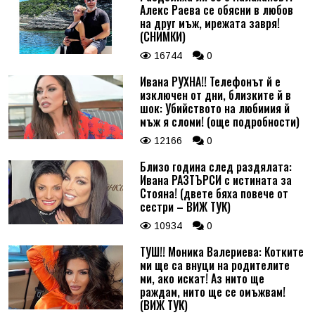
Алекс Раева се обясни в любов
на друг мъж, мрежата завря!
(СНИМКИ)
16744
0
Ивана РУХНА!! Телефонът й е
изключен от дни, близките й в
шок: Убийството на любимия й
мъж я сломи! (още подробности)
12166
0
Близо година след раздялата:
Ивана РАЗТЪРСИ с истината за
Стояна! (двете бяха повече от
сестри – ВИЖ ТУК)
10934
0
ТУШ!! Моника Валериева: Котките
ми ще са внуци на родителите
ми, ако искат! Аз нито ще
раждам, нито ще се омъжвам!
(ВИЖ ТУК)