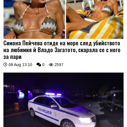
Симона Пейчева отиде на море след убийството
на любимия й Владо Загатото, скарала се с него
за пари
08 Aug 13:10
0
2597