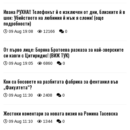
Ивана РУХНА!! Телефонът й е изключен от дни, близките й в
шок: Убийството на любимия й мъж я сломи! (още
подробности)
09 Aug 19:08
12166
0
От първо лице: Боряна Братоева разказа за най-зверските
си кавги с Цитиридис! (ВИЖ ТУК)
09 Aug 19:05
6860
0
Кои са босовете на разбитата фабрика за фентанил във
„Факултета“?
09 Aug 11:30
2408
0
Жестоки коментари за новата визия на Ромина Тасевска
09 Aug 11:10
1344
0