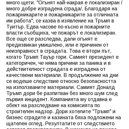
много щети. "Огънят най-накрая е локализиран /
много добре изградена сграда/. Благодаря на
пожарникарите и пожарникарите за отличната
им работа", се казва в изявление на Тръмп в
Туитър. Едва часове по-късно и пожарните
власти съобщиха, че пожарът е локализиран.
Все още се разследва, дали огънят е
предизвикан умишлено, или е причинен от
неизправност в сградата. Това е втори път,
когато Тръмп Тауър гори. Самият президент е
категоричен, че няма причини за паника и в
действителност сградата е изградена от
качествени материали. В продължение на дни
се водеше следствие относно безопасността
на използваните материали. Самият Доналд
Тръмп дори бе разпитван без много шум след
първия инцидент. Компанията му отдавна е
обект на разследване на комисията по
строителен надзор. Дори хотелите "Тръмп" и
бизнес сградите и казината бяха подложени на
щателен оглед. Резултатите от следствието