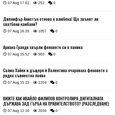
07 Aug 17:02
252
0
Дженифър Анистън отново е влюбена! Ще звънят ли
сватбени камбани?
07 Aug 16:20
1057
0
Ариана Гранде хвърли феновете си в паника
07 Aug 15:52
903
0
Салма Хайек и дъщеря ѝ Валентина очароваха феновете с
рядка съвместна поява
07 Aug 15:23
1204
0
ВИЖТЕ КАК ИВАЙЛО ФИЛИПОВ КОНТРОЛИРА ДИГИТАЛНАТА
ДЪРЖАВА ЗАД ГЪРБА НА ПРАВИТЕЛСТВОТО? (РАЗСЛЕДВАНЕ)
07 Aug 12:10
2016
0