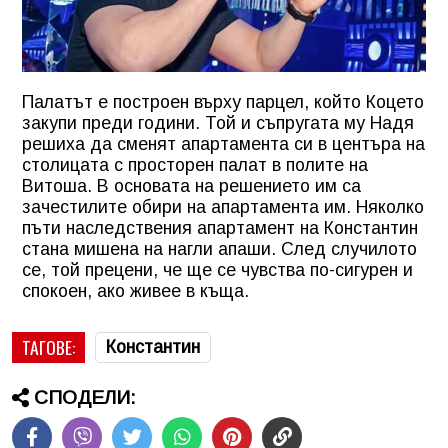
Палатът е построен върху парцел, който Коцето
закупи преди години. Той и съпругата му Надя
решиха да сменят апартамента си в центъра на
столицата с просторен палат в полите на
Витоша. В основата на решението им са
зачестилите обири на апартамента им. Няколко
пъти наследствения апартамент на Константин
стана мишена на нагли апаши. След случилото
се, той прецени, че ще се чувства по-сигурен и
спокоен, ако живее в къща.
ТАГОВЕ:
Константин
СПОДЕЛИ: