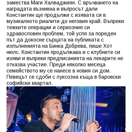
замества Маги Халваджиян. С връчването на
наградата възникна и въпросът дали
Константин ще продължи с изявата си в
музикалното риалити до неговия край. Въпреки
тежките операции и сериозния си
здравословен проблем, той успя за пореден
път да докосне сърцата на публиката с
изпълненията на Бинка Добрева, пише Хот
нюлс. Константин продължава и с клубните си
изяви и въпреки предписанията на лекарите не
отказва участие. Преди няколко месеца
семейството му се нанесе в новия си дом.
Певецът се сдоби с луксозна къща в баровски
софийски квартал.