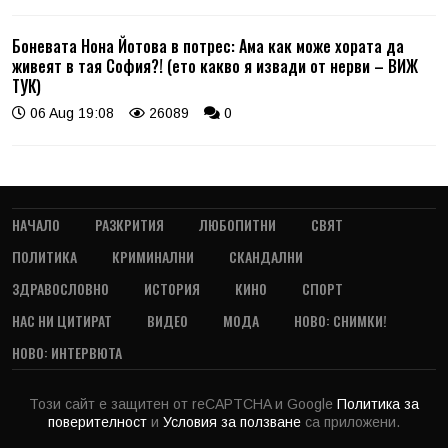
Боневата Нона Йотова в потрес: Ама как може хората да
живеят в тая София?! (ето какво я извади от нерви – ВИЖ
ТУК)
06 Aug 19:08
26089
0
НАЧАЛО
РАЗКРИТИЯ
ЛЮБОПИТНИ
СВЯТ
ПОЛИТИКА
КРИМИНАЛНИ
СКАНДАЛНИ
ЗДРАВОСЛОВНО
ИСТОРИЯ
КИНО
СПОРТ
НАС НИ ЦИТИРАТ
ВИДЕО
МОДА
НОВО: СНИМКИ!
НОВО: ИНТЕРВЮТА
Този сайт е защитен от reCAPTCHA и Google
Политика за
поверителност
и
Условия за ползване
са приложени.