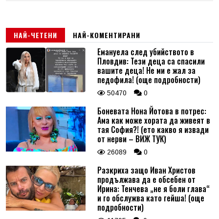
НАЙ-ЧЕТЕНИ
НАЙ-КОМЕНТИРАНИ
Емануела след убийството в
Пловдив: Тези деца са спасили
вашите деца! Не ми е жал за
педофила! (още подробности)
50470
0
Боневата Нона Йотова в потрес:
Ама как може хората да живеят в
тая София?! (ето какво я извади
от нерви – ВИЖ ТУК)
26089
0
Разкриха защо Иван Христов
продължава да е обсебен от
Ирина: Тенчева „не я боли глава“
и го обслужва като гейша! (още
подробности)