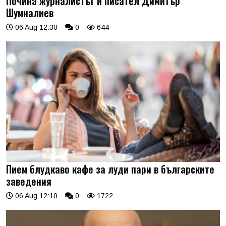
Почина журналистът и писател Димитър
Шумналиев
06 Aug 12:30
0
644
Пием блудкаво кафе за луди пари в българските
заведения
06 Aug 12:10
0
1722