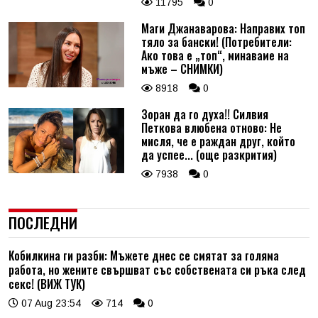
11795
0
Маги Джанаварова: Направих топ
тяло за бански! (Потребители:
Ако това е „топ“, минаваме на
мъже – СНИМКИ)
8918
0
Зоран да го духа!! Силвия
Петкова влюбена отново: Не
мисля, че е раждан друг, който
да успее... (още разкрития)
7938
0
ПОСЛЕДНИ
Кобилкина ги разби: Мъжете днес се смятат за голяма
работа, но жените свършват със собствената си ръка след
секс! (ВИЖ ТУК)
07 Aug 23:54
714
0