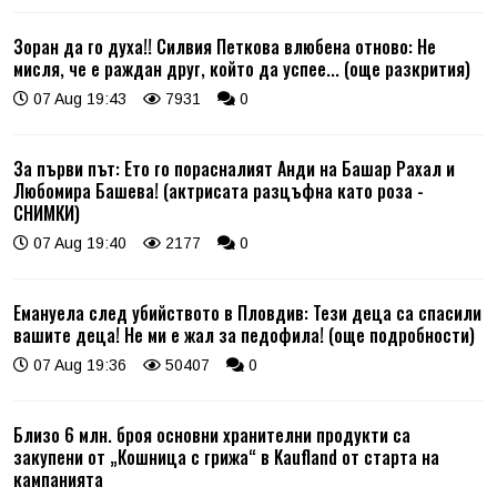
Зоран да го духа!! Силвия Петкова влюбена отново: Не
мисля, че е раждан друг, който да успее... (още разкрития)
07 Aug 19:43
7931
0
За първи път: Ето го порасналият Анди на Башар Рахал и
Любомира Башева! (актрисата разцъфна като роза -
СНИМКИ)
07 Aug 19:40
2177
0
Емануела след убийството в Пловдив: Тези деца са спасили
вашите деца! Не ми е жал за педофила! (още подробности)
07 Aug 19:36
50407
0
Близо 6 млн. броя основни хранителни продукти са
закупени от „Кошница с грижа“ в Kaufland от старта на
кампанията