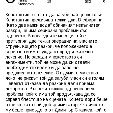
Tania
18
630
0
Stanoeva
Константин е на път да загуби най-ценното си
Константин преживява тежки дни. В ефира на
"Като две капки вода" обичаният изпълнител
разкри, че има сериозни проблеми със
здравето. В последните месеци той е
претърпял две тежки операции на гласните
струни. Коцето разкри, че положението е
сериозно и има нужда от продължително
лечение. Но заради множеството си
ангажименти, той не може да си отдели
необходимото време и да започне
предписаното лечение. От думите му става
ясно, че рискът той да загуби гласи си е голям.
Певецът отказва да разкрие дали приема
лекарства. Въпреки тежкия здравословен
проблем, който има той продължава да се
справя блестящо на сцената. Коцето дори беше
отличен като най-добър имитатор. Отличието
му беше присъдено от Димитър Станчев, който