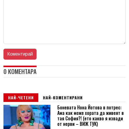
0 КОМЕНТАРА
НАЙ-ЧЕТЕНИ
НАЙ-КОМЕНТИРАНИ
Боневата Нона Йотова в потрес:
Ама как може хората да живеят в
тая София?! (ето какво я извади
от нерви – ВИЖ ТУК)