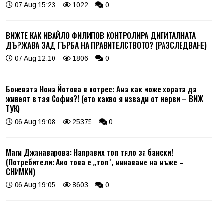
07 Aug 15:23
1022
0
ВИЖТЕ КАК ИВАЙЛО ФИЛИПОВ КОНТРОЛИРА ДИГИТАЛНАТА
ДЪРЖАВА ЗАД ГЪРБА НА ПРАВИТЕЛСТВОТО? (РАЗСЛЕДВАНЕ)
07 Aug 12:10
1806
0
Боневата Нона Йотова в потрес: Ама как може хората да
живеят в тая София?! (ето какво я извади от нерви – ВИЖ
ТУК)
06 Aug 19:08
25375
0
Маги Джанаварова: Направих топ тяло за бански!
(Потребители: Ако това е „топ“, минаваме на мъже –
СНИМКИ)
06 Aug 19:05
8603
0