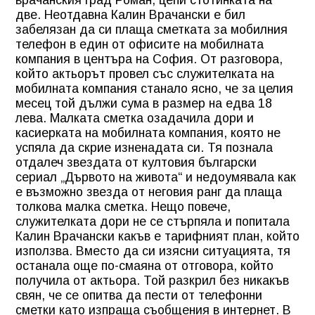
две. Неотдавна Калин Врачански е бил
забелязан да си плаща сметката за мобилния
телефон в един от офисите на мобилната
компания в центъра на София. От разговора,
който актьорът провел със служителката на
мобилната компания станало ясно, че за целия
месец той дължи сума в размер на едва 18
лева. Малката сметка озадачила дори и
касиерката на мобилната компания, която не
успяла да скрие изненадата си. Тя познала
отдалеч звездата от култовия български
сериал „Дървото на живота“ и недоумявала как
е възможно звезда от неговия ранг да плаща
толкова малка сметка. Нещо повече,
служителката дори не се стърпяла и попитала
Калин Врачански какъв е тарифният план, който
използва. Вместо да си изясни ситуацията, тя
останала още по-смаяна от отговора, който
получила от актьора. Той разкрил без никакъв
свян, че се опитва да пести от телефонни
сметки като изпраща съобщения в интернет. В