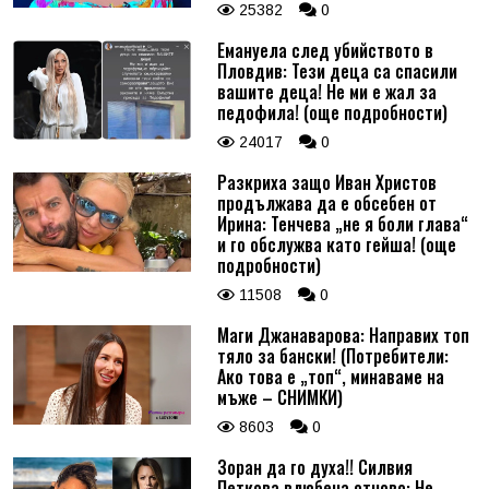
25382
0
Емануела след убийството в
Пловдив: Тези деца са спасили
вашите деца! Не ми е жал за
педофила! (още подробности)
24017
0
Разкриха защо Иван Христов
продължава да е обсебен от
Ирина: Тенчева „не я боли глава“
и го обслужва като гейша! (още
подробности)
11508
0
Маги Джанаварова: Направих топ
тяло за бански! (Потребители:
Ако това е „топ“, минаваме на
мъже – СНИМКИ)
8603
0
Зоран да го духа!! Силвия
Петкова влюбена отново: Не