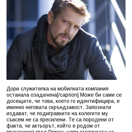
Дори служителка на мобилната компания
останала озадачена[/caption] Може би сами се
досещате, че това, което го идентифицира, е
именно неговата скръндзавост. Запознати
издават, че подигравките на колегите му
съвсем не са пресилени. Те са породени от
факта, че актьорът, който е родом от
врачанския град Роман, цепи стотинката на