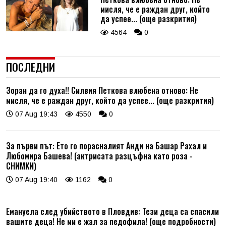
мисля, че е раждан друг, който
да успее... (още разкрития)
4564
0
ПОСЛЕДНИ
Зоран да го духа!! Силвия Петкова влюбена отново: Не
мисля, че е раждан друг, който да успее... (още разкрития)
07 Aug 19:43
4550
0
За първи път: Ето го порасналият Анди на Башар Рахал и
Любомира Башева! (актрисата разцъфна като роза -
СНИМКИ)
07 Aug 19:40
1162
0
Емануела след убийството в Пловдив: Тези деца са спасили
вашите деца! Не ми е жал за педофила! (още подробности)