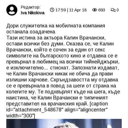
Редактор:
17:59 | 11 Apr 18
693
0
Iva Nikolova
Дори служителка на мобилната компания
останала озадачена
Тази истина за актьора Калин Врачански,
остави всички без думи. Оказва се, че Калин
Врачански, който е сочен за един от секс
символите на българското кино и отдавна се е
превърнал в любимец на всички тийнейджърки,
е изключително… стиснат. Запознати издават,
че Калин Врачански никак не обича да прави
излишни харчове. Скръндзавостта му отдавна
се е превърнала в повод за шеги от страна на
колегите му. Те подхвърлят къде на шега, къде
наистина, че Калин Врачански е типичният
представител на врачанския край. [caption
id="attachment_548678" align="aligncenter"
width="300"]