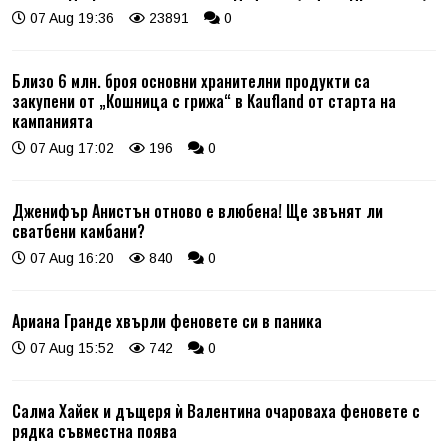
07 Aug 19:36
23891
0
Близо 6 млн. броя основни хранителни продукти са
закупени от „Кошница с грижа“ в Kaufland от старта на
кампанията
07 Aug 17:02
196
0
Дженифър Анистън отново е влюбена! Ще звънят ли
сватбени камбани?
07 Aug 16:20
840
0
Ариана Гранде хвърли феновете си в паника
07 Aug 15:52
742
0
Салма Хайек и дъщеря ѝ Валентина очароваха феновете с
рядка съвместна поява