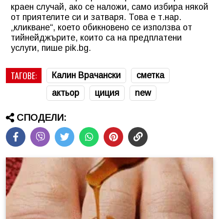
краен случай, ако се наложи, само избира някой
от приятелите си и затваря. Това е т.нар.
„кликване“, което обикновено се използва от
тийнейджърите, които са на предплатени
услуги, пише pik.bg.
ТАГОВЕ:
Калин Врачански
сметка
актьор
циция
new
СПОДЕЛИ: